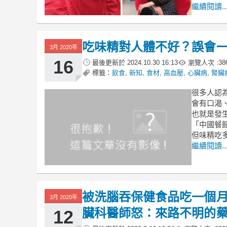
繼續閱讀..
吃味精對人體不好？誤會
3月 2020年
16
最後更新於
2024.10.30 16:13
瀏覽人次 :
38
標籤：
飲食
,
新知
,
食材
,
高血壓
,
心臟病
,
腎臟
很多人認
會有口渴
也就是發
「中國餐
但味精吃
繼續閱讀..
被洗腦吞保健食品吃一個月
3月 2020年
臟科醫師怒：來路不明的
12