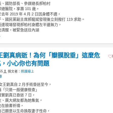
長、國防部長、參謀總長郝柏村
總醫院，享壽 101 歲。
年 2019 年 4 月 2 日因身體不適，
、國民黨副主席郝龍斌發現後立刻撥打 119 求助。
抵達現場發現郝柏村身體左半邊無力，
仍清醒，被緊急送往內湖
.
女王劉真病逝！為何「瓣膜脫垂」這麼危
兆，小心你也有問題
55
撰文者：
照護線上
康
標女王劉真自 2 月手術昏迷至今，
稱「只是一般健康檢查」
實劉真已昏迷 7 日，
友、廣大網友都為她集氣，
也在臉書祈禱，
自己願意以生命換取妻子性命，