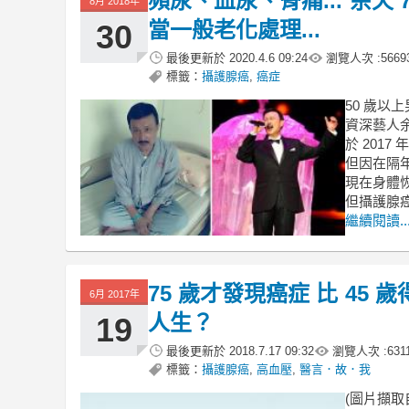
頻尿、血尿、骨痛... 余天
8月 2018年
當一般老化處理...
30
最後更新於
2020.4.6 09:24
瀏覽人次 :
5669
標籤：
攝護腺癌
,
癌症
50 歲以
資深藝人
於 201
但因在隔
現在身體
但攝護腺
繼續閱讀..
75 歲才發現癌症 比 45
6月 2017年
人生？
19
最後更新於
2018.7.17 09:32
瀏覽人次 :
631
標籤：
攝護腺癌
,
高血壓
,
醫言．故．我
(圖片擷取自：