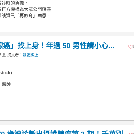
看診時的負擔，
費官方機構為大眾公開解惑
錯誤資訊「再教育」病患。
.
」找上身！年過 50 男性請小心...
6
撰文者：
照護線上
stock)
俞 醫師
.