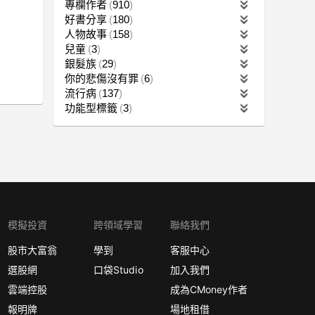
專欄作者
910
好書分享
180
人物故事
158
兒童
3
銀髮族
29
你的悲傷沒有罪
6
流行病
137
功能型標籤
3
模擬投資
跨領域學習
聯絡我們
股市大富翁
學到
客服中心
選股網
口袋Studio
加入我們
雲端控股
成為CMoney作者
報明牌
場地租借