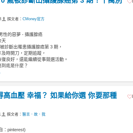
 70 歲被診斷出攝護腺癌第 3 期！千萬別
3
撰文者：
CMoney官方
上男性的惡夢 - 攝護腺癌
余天
7 年被診斷出罹患攝護腺癌第 3 期，
年及時開刀，定期追蹤，
恢復良好，還能繼續從事競選活動。
癌到底是什麼？
.
 歲得高血壓 幸福？ 如果給你選 你要那種
1
撰文者：
醫言．故．我
pinterest)