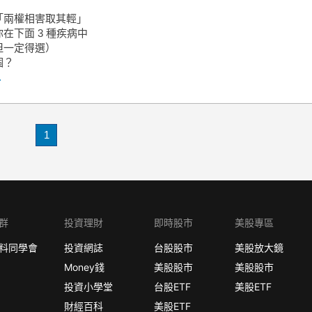
「兩權相害取其輕」
在下面 3 種疾病中
但一定得選）
個？
.
1
群
投資理財
即時股市
美股專區
料同學會
投資網誌
台股股市
美股放大鏡
Money錢
美股股市
美股股市
投資小學堂
台股ETF
美股ETF
財經百科
美股ETF