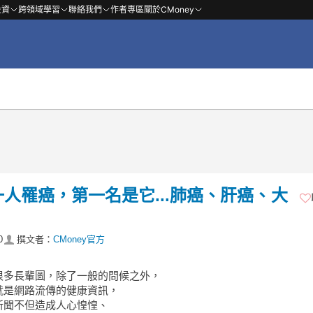
投資
跨領域學習
聯絡我們
作者專區
關於CMoney
一人罹癌，第一名是它...肺癌、肝癌、大
0
撰文者：
CMoney官方
很多長輩圖，除了一般的問候之外，
就是網路流傳的健康資訊，
新聞不但造成人心惶惶、