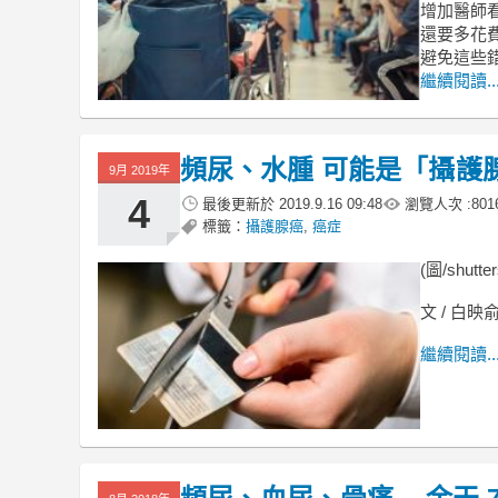
增加醫師
還要多花
避免這些
繼續閱讀..
頻尿、水腫 可能是「攝護腺癌
9月 2019年
4
最後更新於
2019.9.16 09:48
瀏覽人次 :
801
標籤：
攝護腺癌
,
癌症
(圖/shutter
文 / 白映
繼續閱讀..