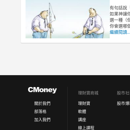
有句話說
如果神讓你
選一種（
你會選哪
繼續閱讀..
理財寶商城
股市社
理財寶
股市爆
關於我們
軟體
部落格
講座
加入我們
線上課程