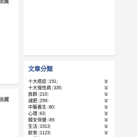
收藏
文章分類
十大癌症
191
十大慢性病
335
族群
210
收藏
減肥
299
中醫養生
80
心理
63
婦女保健
49
生活
1913
飲食
1123