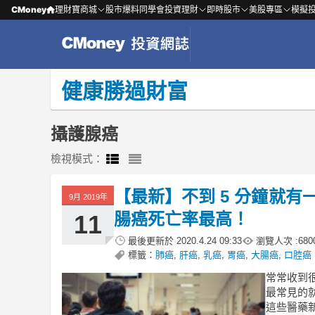
CMoney
理財寶商城
股市爆料同學會
投資理財
即時股市
美股專區
模擬
健康勝過財富
攝護腺癌
檢視模式：
【最新】不到 5 分鐘就有
9月 2019年
腸癌死亡率最高！
11
最後更新於
2020.4.24 09:33
瀏覽人次 :
680
標籤：
肺癌
,
肝癌
,
乳癌
,
胃癌
,
大腸癌
,
口腔癌
常常收到
最常見的
這些醫藥