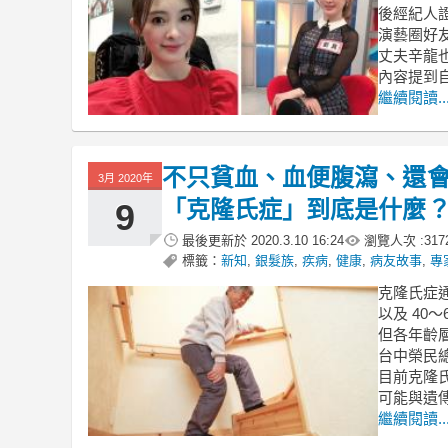
後經紀人證
演藝圈好
丈夫辛龍
內容提到
繼續閱讀..
不只貧血、血便腹瀉、還
3月 2020年
「克隆氏症」到底是什麼
9
最後更新於
2020.3.10 16:24
瀏覽人次 :
317
標籤：
新知
,
銀髮族
,
疾病
,
健康
,
病友故事
,
專
克隆氏症通
以及 40
但各年齡
台中榮民
目前克隆
可能與遺
繼續閱讀..