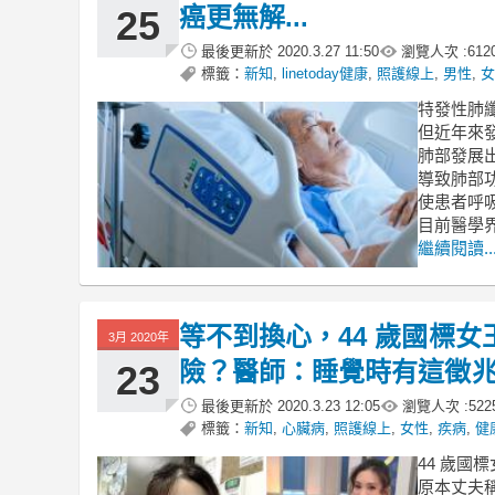
癌更無解...
25
最後更新於
2020.3.27 11:50
瀏覽人次 :
612
標籤：
新知
,
linetoday健康
,
照護線上
,
男性
,
女
特發性肺
但近年來
肺部發展
導致肺部
使患者呼
目前醫學
繼續閱讀..
等不到換心，44 歲國標
3月 2020年
險？醫師：睡覺時有這徵
23
最後更新於
2020.3.23 12:05
瀏覽人次 :
522
標籤：
新知
,
心臟病
,
照護線上
,
女性
,
疾病
,
健
44 歲國
原本丈夫