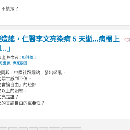
？不該接？
.
謠，仁醫李文亮染病 5 天逝...病榻上
..」
3
撰文者：
照護線上
死議題
,
專家觀點
 日晚間起，中國社群網站上發出怒吼，
的離世感到不值。
要言論自由」的短評
次以上的迴響。
文亮是誰？
起的言論自由的重要性？
.