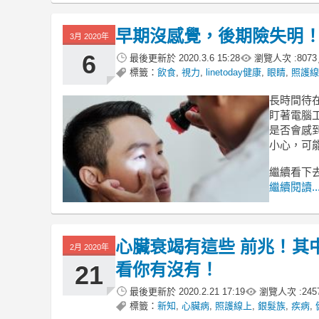
早期沒感覺，後期險失明！
3月 2020年
6
最後更新於
2020.3.6 15:28
瀏覽人次 :
8073
標籤：
飲食
,
視力
,
linetoday健康
,
眼睛
,
照護線
長時間待
盯著電腦
是否會感
小心，可
繼續看下去.
繼續閱讀..
心臟衰竭有這些 前兆！其
2月 2020年
看你有沒有！
21
最後更新於
2020.2.21 17:19
瀏覽人次 :
245
標籤：
新知
,
心臟病
,
照護線上
,
銀髮族
,
疾病
,