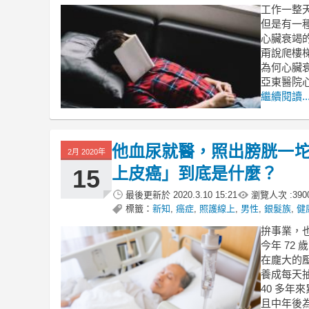
工作一整
但是有一
心臟衰竭
甭說爬樓
為何心臟
亞東醫院
繼續閱讀..
他血尿就醫，照出膀胱一坨
2月 2020年
上皮癌」到底是什麼？
15
最後更新於
2020.3.10 15:21
瀏覽人次 :
390
標籤：
新知
,
癌症
,
照護線上
,
男性
,
銀髮族
,
健
拚事業，
今年 72
在龐大的
養成每天抽
40 多年來
且中年後