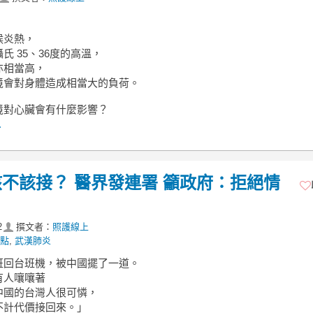
候炎熱，
氏 35、36度的高溫，
亦相當高，
境會對身體造成相當大的負荷。
境對心臟會有什麼影響？
.
不該接？ 醫界發連署 籲政府：拒絕情
2
撰文者：
照護線上
點
,
武漢肺炎
班回台班機，被中國擺了一道。
有人嚷嚷著
中國的台灣人很可憐，
不計代價接回來。」