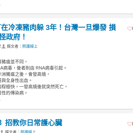
.
在冷凍豬肉躲 3年！台灣一旦爆發 損
別怪政府！
2
撰文者：
照護線上
與豬瘟並不同，
NA病毒，後者則由 RNA病毒引起。
非洲豬瘟之後，會發高燒，
斑與全身性出血。
病程極快，一發高燒後就突然死亡，
惡性的傳染病。
.
３ 招教你日常護心臟
撰文者：
照護線上