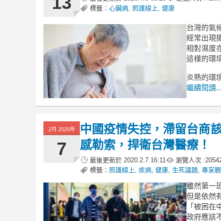
13
標籤：
心臟病
,
照護線上
,
健康
台灣的氣
經常出現攝
相對濕度
這樣的環
炎熱的環
繼續閱讀..
中國疫情失控，滯留台商該
2月 2020年
感勒索，捍衛台灣醫療！
7
最後更新於
2020.2.7 16:11
瀏覽人次 :
2054
標籤：
照護線上
,
疾病
,
健康
,
生死議題
,
專家觀
雖然第一
但是依然
「被困在
政府應該