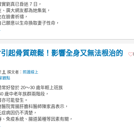
實劉真已昏迷 7 日，
友、廣大網友都為她集氣，
也在臉書祈禱，
自己願意以生命換取妻子性命，
.
會引起骨質疏鬆！影響全身又無法根治的
？
2
撰文者：
照護線上
家觀點
常好發於 20～30 歲年輕上班族
～60 歲中老年族群兩階段，
層亦可能發生。
總醫院胃腸肝膽科醫師陳家昌表示，
氏症病因仍不清楚，
傳、免疫系統、腸道菌種等因素有關，
.