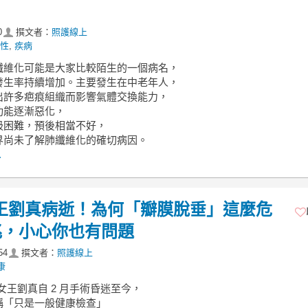
0
撰文者：
照護線上
性
,
疾病
纖維化可能是大家比較陌生的一個病名，
發生率持續增加。主要發生在中老年人，
出許多疤痕組織而影響氣體交換能力，
功能逐漸惡化，
吸困難，預後相當不好，
界尚未了解肺纖維化的確切病因。
.
女王劉真病逝！為何「瓣膜脫垂」這麼危
兆，小心你也有問題
54
撰文者：
照護線上
康
標女王劉真自 2 月手術昏迷至今，
稱「只是一般健康檢查」