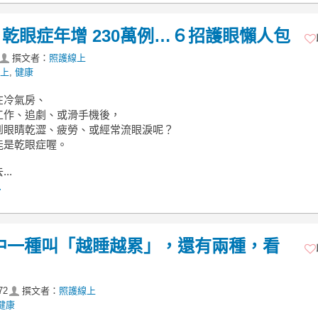
乾眼症年增 230萬例…６招護眼懶人包
撰文者：
照護線上
上
,
健康
在冷氣房、
工作、追劇、或滑手機後，
到眼睛乾澀、疲勞、或經常流眼淚呢？
能是乾眼症喔。
..
.
中一種叫「越睡越累」，還有兩種，看
72
撰文者：
照護線上
健康