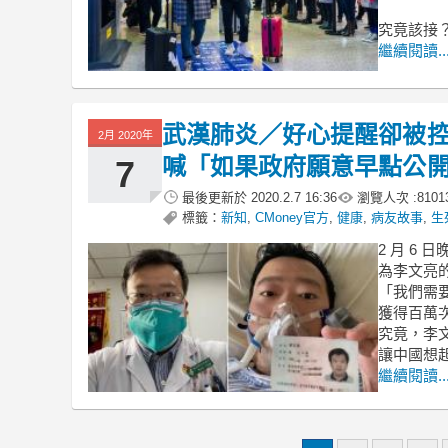
究竟該接
繼續閱讀..
武漢肺炎／好心提醒卻被控造
2月 2020年
喊「如果政府願意早點公開.
7
最後更新於
2020.2.7 16:36
瀏覽人次 :
8101
標籤：
新知
,
CMoney官方
,
健康
,
病友故事
,
生
2 月 6
為李文亮
「我們需
獲得百萬
究竟，李
讓中國想
繼續閱讀..