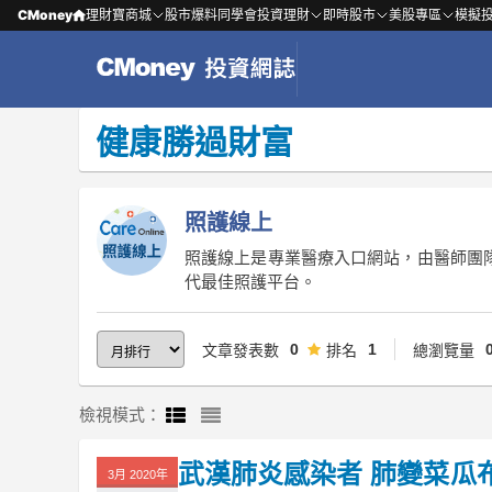
CMoney
理財寶商城
股市爆料同學會
投資理財
即時股市
美股專區
模擬
健康勝過財富
照護線上
照護線上是專業醫療入口網站，由醫師團
代最佳照護平台。
0
1
文章發表數
排名
總瀏覽量
檢視模式：
武漢肺炎感染者 肺變菜瓜
3月 2020年