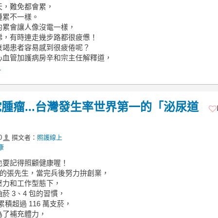
天，難免都會累，
種累不一樣。
的累會讓人像沒電一樣，
梯，有時連走幾步路都很疲憊！
衰竭患者容易感到很疲倦呢？
心血管加護病房辛和宗主任解釋道，
.
腫瘤...台灣發生率世界第一的「泌尿道
0
撰文者：
照護線上
康
也要記得照顧健康喔！
 歲的張先生，當完兵後努力拚創業，
壓力和工作型態下，
菸 3、4 包的習慣，
累積超過 116 萬支菸，
為了補充體力，