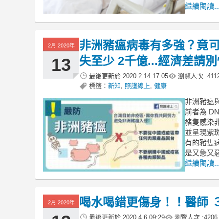
繼續閱讀..
非洲豬瘟病毒有多強？竟可
2月 2020年
失至少 2千億...經濟差請
13
最後更新於
2020.2.14 17:05
瀏覽人次 :
411
標籤：
新知
,
照護線上
,
健康
非洲豬瘟
前者為 D
豬隻感染
並呈現紫
有的豬隻
是又急又
繼續閱讀..
喝水喝錯更傷身！！醫師 
2月 2020年
最後更新於
2020.4.6 09:29
瀏覽人次 :
4206