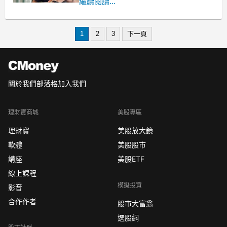
到醫院檢查確診為大腸癌二期，腫瘤四
繼續閱讀...
公分，
隨即安排化療及放療。
醫生建議做完放療及化療之後
1
2
3
下一頁
關於我們
部落格
加入我們
理財寶商城
美股專區
理財寶
美股放大鏡
軟體
美股股市
講座
美股ETF
線上課程
模擬投資
影音
合作作者
股市大富翁
選股網