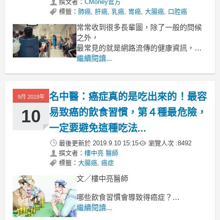
撰文者：
CMoney官方
標籤：
肺癌
,
肝癌
,
乳癌
,
胃癌
,
大腸癌
,
口腔癌
常常收到很多長輩圖，除了一般的問候
之外，
最常見的就是網路流傳的健康資訊，
這些醫藥新聞不但造成人心惶惶、
繼續閱讀...
增加醫師看診時的負擔，
還要多花費官方機構為大眾公開解惑
避免這些錯誤資訊「再教育」病患。
名中醫：癌症真的是吃出來的！最容
9月 2019年
10
易致癌的飲食習慣，第４種最危險，
一定要避免這種吃法...
最後更新於
2019.9.10 15:15
瀏覽人次 :
8492
撰文者：
樓中亮 醫師
標籤：
大腸癌
,
癌症
文／樓中亮醫師
哪些飲食習慣會導致得癌症？
飲食習慣可能會導致癌症發生，
繼續閱讀...
以下介紹幾個不好的飲食習慣，