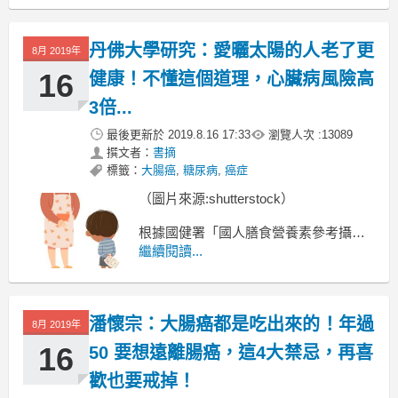
若您也有這樣的飲食習慣，
丹佛大學研究：愛曬太陽的人老了更
8月 2019年
16
健康！不懂這個道理，心臟病風險高
3倍...
最後更新於
2019.8.16 17:33
瀏覽人次 :
13089
撰文者：
書摘
標籤：
大腸癌
,
糖尿病
,
癌症
（圖片來源:shutterstock）
根據國健署「國人膳食營養素參考攝取
量」
繼續閱讀...
建議 1 至 50 歲，
每天維生素 D 攝取量為五微克( 200 國際
單位)，
潘懷宗：大腸癌都是吃出來的！年過
一歲以下 51 歲以上、孕期及哺乳婦女
8月 2019年
16
50 要想遠離腸癌，這4大禁忌，再喜
歡也要戒掉！