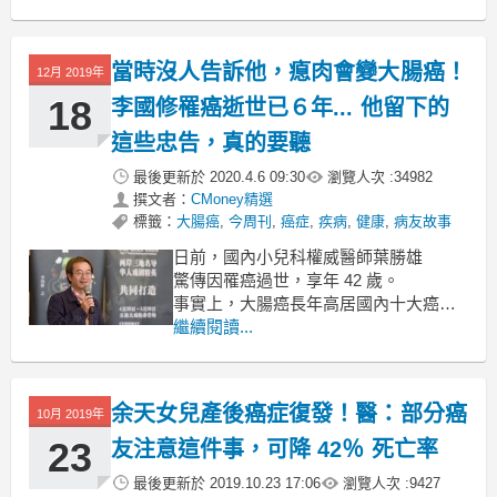
因為身體靜止不動時，腸子運動的強度
也小，
毒素通通堆積在肚子裡，不造成病變都
當時沒人告訴他，瘜肉會變大腸癌！
12月 2019年
難，
尤其這一坐就 2 小時以上，
18
李國修罹癌逝世已６年... 他留下的
除了增加眼睛的負擔，增加體脂肪，骨
這些忠告，真的要聽
頭歪斜，
最後更新於
2020.4.6 09:30
瀏覽人次 :
34982
撰文者：
CMoney精選
標籤：
大腸癌
,
今周刊
,
癌症
,
疾病
,
健康
,
病友故事
日前，國內小兒科權威醫師葉勝雄
驚傳因罹癌過世，享年 42 歲。
事實上，大腸癌長年高居國內十大癌症
第一名，
繼續閱讀...
早期症狀不明顯，醫師提醒，
若吃了含有致癌物質的食物，
致癌物第一個攻擊的就是胃及腸道黏
余天女兒產後癌症復發！醫：部分癌
10月 2019年
膜！
23
友注意這件事，可降 42％ 死亡率
最後更新於
2019.10.23 17:06
瀏覽人次 :
9427