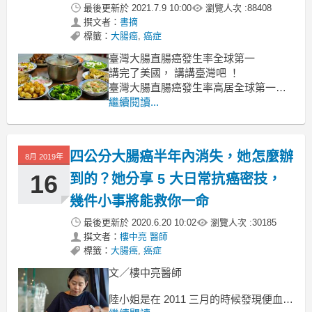
最後更新於
2021.7.9 10:00
瀏覽人次 :
88408
撰文者：
書摘
標籤：
大腸癌
,
癌症
臺灣大腸直腸癌發生率全球第一
講完了美國， 講講臺灣吧 ！
臺灣大腸直腸癌發生率高居全球第一，
平均每十萬人有 45.1 人罹患大腸癌。
繼續閱讀...
根據 2018 年癌症登記報告顯示，
大腸直腸癌發生人數自 2006 年以來
四公分大腸癌半年內消失，她怎麼辦
8月 2019年
16
到的？她分享 5 大日常抗癌密技，
幾件小事將能救你一命
最後更新於
2020.6.20 10:02
瀏覽人次 :
30185
撰文者：
樓中亮 醫師
標籤：
大腸癌
,
癌症
文／樓中亮醫師
陸小姐是在 2011 三月的時候發現便血，