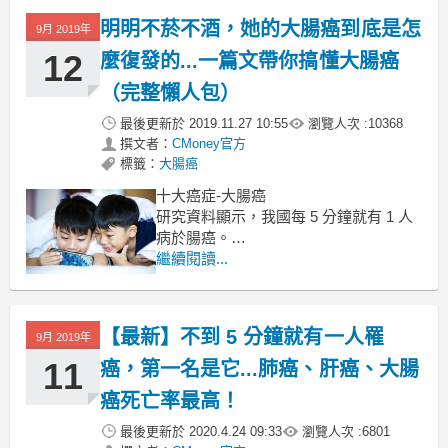
明明不菸不酒，她的大腸癌到底是怎
9月 2019年
12
麼復發的...一篇文帶你搞懂大腸癌
（完整懶人包）
最後更新於
2019.11.27 10:55
瀏覽人次 :
10368
撰文者：
CMoney官方
標籤：
大腸癌
十大癌症-大腸癌
研究資料顯示，我國每 5 分鐘就有 1 人
病於腸癌。
其中，腸癌的發病率年均上升 3%-4%，
繼續閱讀...
我國已成為全世界腸癌新發病例最多的
國家。
不管你承不承認，
【最新】不到 5 分鐘就有一人罹
9月 2019年
講到大腸癌，幾乎等於是吃出來的...
11
癌，第一名是它...肺癌、肝癌、大腸
癌死亡率最高！
最後更新於
2020.4.24 09:33
瀏覽人次 :
6801