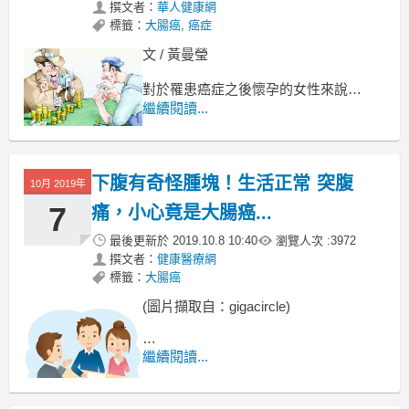
撰文者：
華人健康網
標籤：
大腸癌
,
癌症
文 / 黃曼瑩
對於罹患癌症之後懷孕的女性來說，
到底是迎接新生命的起點？
繼續閱讀...
還是預告癌症存活的終點？
近日有媒體報導，
下腹有奇怪腫塊！生活正常 突腹
10月 2019年
7
痛，小心竟是大腸癌...
最後更新於
2019.10.8 10:40
瀏覽人次 :
3972
撰文者：
健康醫療網
標籤：
大腸癌
(圖片擷取自：gigacircle)
腹膜血漿屏障會影響藥物吸收，
繼續閱讀...
傳統化療與標靶藥物治療效果有限，
醫療團隊改用傳統開腹手術，