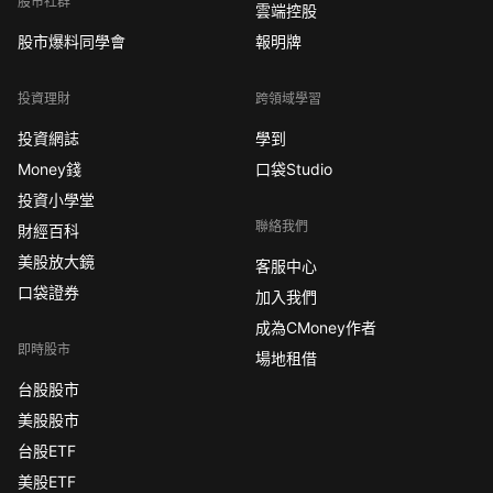
股市社群
雲端控股
股市爆料同學會
報明牌
投資理財
跨領域學習
投資網誌
學到
Money錢
口袋Studio
投資小學堂
聯絡我們
財經百科
美股放大鏡
客服中心
口袋證券
加入我們
成為CMoney作者
即時股市
場地租借
台股股市
美股股市
台股ETF
美股ETF