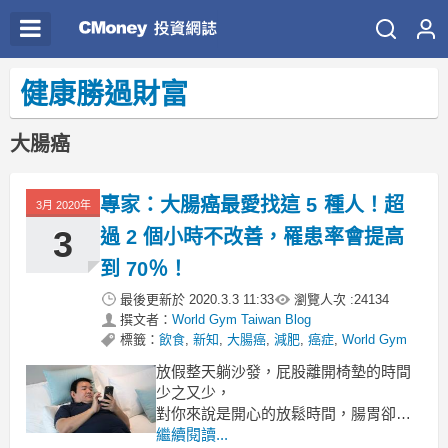
健康勝過財富
大腸癌
專家：大腸癌最愛找這 5 種人！超
3月 2020年
3
過 2 個小時不改善，罹患率會提高
到 70％！
最後更新於
2020.3.3 11:33
瀏覽人次 :
24134
撰文者：
World Gym Taiwan Blog
標籤：
飲食
,
新知
,
大腸癌
,
減肥
,
癌症
,
World Gym
放假整天躺沙發，屁股離開椅墊的時間
少之又少，
對你來說是開心的放鬆時間，腸胃卻在
喊救命！
繼續閱讀...