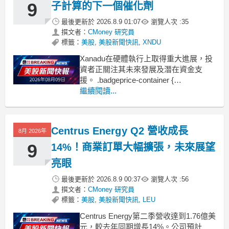
9
子計算的下一個催化劑
最後更新於
2026.8.9 01:07
瀏覽人次 :
35
撰文者：
CMoney 研究員
標籤：
美股
,
美股新聞快訊
,
XNDU
Xanadu在硬體執行上取得重大進展，投
資者正關注其未來發展及潛在資金支
援。 .badgeprice-container {
display: flex !important;
繼續閱讀...
gap: 1rem !important;
flex-wrap: w
Centrus Energy Q2 營收成長
8月 2026年
9
14%！商業訂單大幅擴張，未來展望
亮眼
最後更新於
2026.8.9 00:37
瀏覽人次 :
56
撰文者：
CMoney 研究員
標籤：
美股
,
美股新聞快訊
,
LEU
Centrus Energy第二季營收達到1.76億美
元，較去年同期增長14%。公司預計