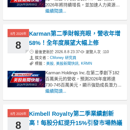
2026年將持續增長，並加速人力資源招
募。 .badgeprice-container {
繼續閱讀...
display: flex !important;
gap: 1rem !impor
Karman第二季財報亮眼，營收年增
8月 2026年
8
58%！全年度展望大幅上修
最後更新於
2026.8.8 23:37
瀏覽人次 :
110
撰文者：
CMoney 研究員
標籤：
美股
,
美股新聞快訊
,
KRMN
Karman Holdings Inc.在第二季創下182
百萬美元的營收，預測2026年度將達
730-745百萬美元，顯示強勁成長潛力。
.badgeprice-container {
繼續閱讀...
display: flex !important;
gap: 1rem !im
Kimbell Royalty第二季業績創新
8月 2026年
8
高！每股分紅提升15%引發市場熱議