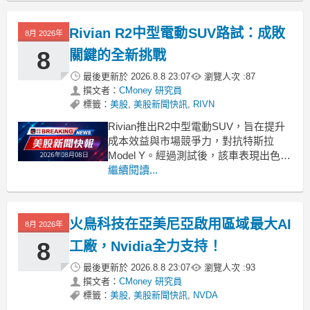
gap: 1rem
Rivian R2中型電動SUV路試：成敗
8月 2026年
8
關鍵的全新挑戰
最後更新於
2026.8.8 23:07
瀏覽人次 :
87
撰文者：
CMoney 研究員
標籤：
美股
,
美股新聞快訊
,
RIVN
Rivian推出R2中型電動SUV，旨在提升
成本效益與市場競爭力，對抗特斯拉
Model Y。經過測試後，該車表現出色，
但仍有些許軟體整合問題。 .badgeprice-
繼續閱讀...
container {
display: flex !important;
gap: 1rem
火鳥科技在亞美尼亞啟用區域最大AI
8月 2026年
8
工廠，Nvidia全力支持！
最後更新於
2026.8.8 23:07
瀏覽人次 :
93
撰文者：
CMoney 研究員
標籤：
美股
,
美股新聞快訊
,
NVDA