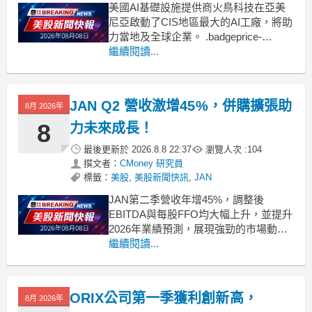
美國AI基礎設施提供商火鳥科技在亞美
尼亞啟動了CIS地區最大的AI工廠，將助
力當地及全球企業。 .badgeprice-
container {
繼續閱讀...
display: flex !important;
gap: 1rem !important;
fle
JAN Q2 營收激增45%，併購擴張助
8月 2026年
8
力未來成長！
最後更新於
2026.8.8 22:37
瀏覽人次 :
104
撰文者：
CMoney 研究員
標籤：
美股
,
美股新聞快訊
,
JAN
JAN第二季營收年增45%，調整後
EBITDA與每股FFO均大幅上升，並提升
2026年業績預測，展現強勁的市場動
能。 .badgeprice-container {
繼續閱讀...
display: flex !important;
gap: 1rem !important;
ORIX公司第一季獲利創新高，
8月 2026年