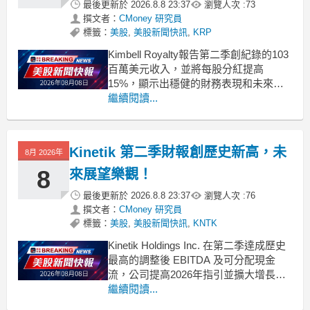
最後更新於
2026.8.8 23:37
瀏覽人次 :
73
撰文者：
CMoney 研究員
標籤：
美股
,
美股新聞快訊
,
KRP
Kimbell Royalty報告第二季創紀錄的103
百萬美元收入，並將每股分紅提高
15%，顯示出穩健的財務表現和未來增
長潛力。 .badgeprice-container {
繼續閱讀...
display: flex !important;
gap: 1rem !import
Kinetik 第二季財報創歷史新高，未
8月 2026年
8
來展望樂觀！
最後更新於
2026.8.8 23:37
瀏覽人次 :
76
撰文者：
CMoney 研究員
標籤：
美股
,
美股新聞快訊
,
KNTK
Kinetik Holdings Inc. 在第二季達成歷史
最高的調整後 EBITDA 及可分配現金
流，公司提高2026年指引並擴大增長計
劃。 .badgeprice-container {
繼續閱讀...
display: flex !important;