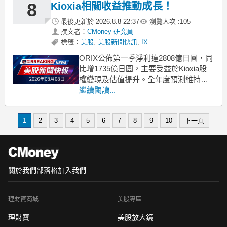
8
Kioxia相關收益推動成長！
最後更新於
2026.8.8 22:37
瀏覽人次 :
105
撰文者：
CMoney 研究員
標籤：
美股
,
美股新聞快訊
,
IX
ORIX公佈第一季淨利達2808億日圓，同
比增1735億日圓，主要受益於Kioxia股
權變現及估值提升。全年度預測維持在
5300億日圓。 .badgeprice-container {
繼續閱讀...
display: flex !important;
gap: 1rem !im
1
2
3
4
5
6
7
8
9
10
下一頁
關於我們
部落格
加入我們
理財寶商城
美股專區
理財寶
美股放大鏡