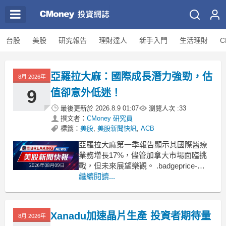
台股
美股
研究報告
理財達人
新手入門
生活理財
C
亞羅拉大麻：國際成長潛力強勁，估
8月 2026年
9
值卻意外低迷！
最後更新於
2026.8.9 01:07
瀏覽人次 :
33
撰文者：
CMoney 研究員
標籤：
美股
,
美股新聞快訊
,
ACB
亞羅拉大麻第一季報告顯示其國際醫療
業務增長17%，儘管加拿大市場面臨挑
戰，但未來展望樂觀。 .badgeprice-
container {
繼續閱讀...
display: flex !important;
gap: 1rem !important;
flex-
Xanadu加速晶片生產 投資者期待量
8月 2026年