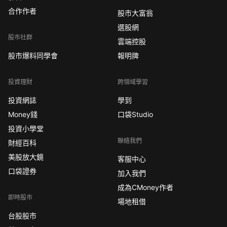
合作作者
股市大富翁
選股網
股市社群
雲端控股
股市爆料同學會
報明牌
投資理財
跨領域學習
投資網誌
學到
Money錢
口袋Studio
投資小學堂
聯絡我們
財經百科
美股放大鏡
客服中心
口袋證券
加入我們
成為CMoney作者
即時股市
場地租借
台股股市