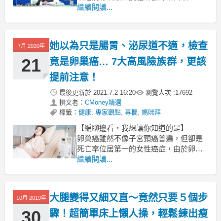
中央流行疫情指揮中心今(29)日表示，
繼續閱讀...
國家衛生研究院(國衛院)
與國防醫學院預防醫學研究所
她以為只是腸胃、泌尿道不適，檢查
7月 2020年
21
竟是卵巢癌… 7大高風險族群，更該
提前注意！
最後更新於
2021.7.2 16:20
瀏覽人次 :
17692
撰文者：
CMoney精選
標籤：
健康
,
專家觀點
,
專欄
,
媽咪拜
【編聊邊看，我想讓你知道的是】
卵巢癌雖然不像子宮頸癌普遍，但卻是
死亡率位居第一的女性癌症，由於卵巢
癌早期沒有明顯的症狀，目前也尚未有
繼續閱讀...
有效的篩檢方法，所以發現罹癌時，往
往已是晚期，因此，卵巢癌也被稱為是
「沉默的殺手」。
大腿變得又細又直～竟然只要５個步
10月 2019年
文 / 媽咪拜編輯部
30
驟！超簡單床上懶人操，輕鬆練出瘦