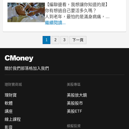
【編聊邊看，我想讓你知道的是】
你有想過自己要活多久嗎？
人到老年，最怕的是滿身病痛，
連生活自理的能力都逐漸喪失，
繼續閱讀...
害怕自己變成兒女的負擔......
而這些恐懼，原可以在年輕時就避免，
1
2
3
下一頁
關於我們
部落格
加入我們
理財寶商城
美股專區
理財寶
美股放大鏡
軟體
美股股市
講座
美股ETF
線上課程
模擬投資
影音