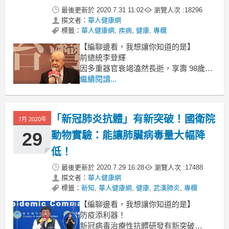
最後更新於
2020.7.31 11:02
瀏覽人次 :
18296
撰文者：
華人健康網
標籤：
華人健康網
,
疾病
,
健康
,
專欄
【編聊邊看，我想讓你知道的是】
前總統李登輝
因多重器官衰竭溘然長逝，享壽 98歲！
李登輝是在今年 2月 8日喝牛奶不慎嗆
繼續閱讀...
到，
引起吸入性肺炎，
歷經 5個多月以來在台北榮總醫院治
「新冠肺炎抗體」有新突破！國衛院
7月 2020年
療，
29
動物實驗：能讓肺臟病毒量大幅降
低！
最後更新於
2020.7.29 16:28
瀏覽人次 :
17488
撰文者：
華人健康網
標籤：
新知
,
華人健康網
,
健康
,
武漢肺炎
,
專欄
【編聊邊看，我想讓你知道的是】
防疫添利器！
新冠病毒治療性抗體研發有新突破！