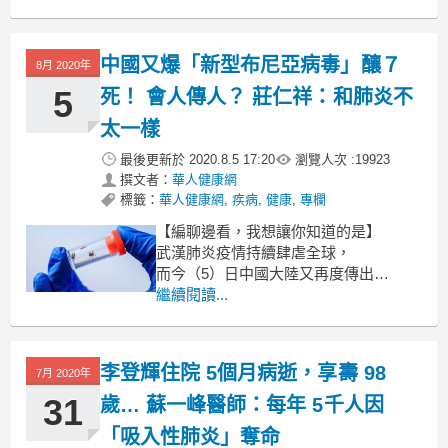
飲用水是最平凡無奇的飲品，
有時候不用花錢買，
中國又爆「新型布尼亞病毒」釀７
8月 2020年
5
死！ 會人傳人？ 莊仁祥：和肺炎不
太一樣
最後更新於
2020.8.5 17:20
瀏覽人次 :
19923
撰文者：
華人健康網
標籤：
華人健康網
,
疾病
,
健康
,
專欄
【編聊邊看，我想讓你知道的是】
武漢肺炎疫情持續肆虐全球，
而今（5）日中國大陸又再度傳出
以蜱蟲叮咬傳播的「新型布尼亞病毒」
繼續閱讀...
的疫情；
且據聞已造成 60多人感染、7人死亡，
中國大陸更有學者指出，
李登輝住院 5個月病逝，享壽 98
7月 2020年
31
歲… 蘇一峰醫師：每年 5千人因
「吸入性肺炎」奪命