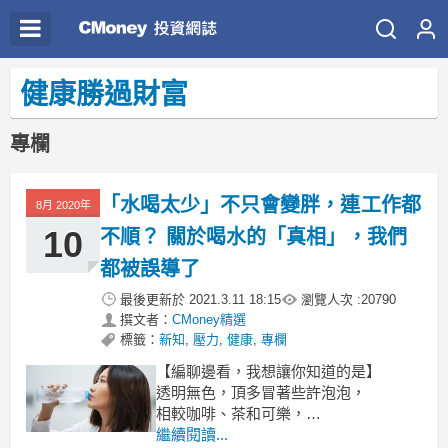
健康勝過財富
專欄
「水喝太少」不只會變胖，連工作都
8月 2020年
10
不順？ 關於喝水的「真相」，我們
都被誤導了
最後更新於
2021.3.11 18:15
瀏覽人次 :
20790
撰文者：
CMoney精選
標籤：
新知
,
壓力
,
健康
,
專欄
【編聊邊看，我想讓你知道的是】
透明無色，頂多冒著些許泡泡，
相較咖啡、茶和可樂，
水喝起來並沒有特別的味道。
繼續閱讀...