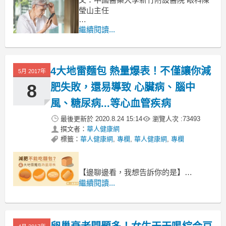
瑩山主任
李小姐 36 歲，從小近視就深，大學畢業
繼續閱讀...
時，
兩眼已有 1000 度，雖然覺得眼睛不好，
但從求學工作到結婚，倒也相安無事。
4大地雷麵包 熱量爆表！不僅讓你減
可是好景不常，一年前懷孕後，
5月 2017年
8
肥失敗，還易導致 心臟病、腦中
風、糖尿病...等心血管疾病
最後更新於
2020.8.24 15:14
瀏覽人次 :
73493
撰文者：
華人健康網
標籤：
華人健康網
,
專欄
,
華人健康網
,
專欄
【邊聊邊看，我想告訴你的是】
已經很多人知道，
繼續閱讀...
食物最健康的就是吃它的「原型」，
越精緻的通常對人體負擔越大，