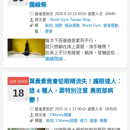
誰會是罹患卵巢癌的危
腿線條
最後更新於
2020.8.10 13:50
瀏覽人次 :
16640
撰文者：
World Gym Taiwan Blog
標
新知
,
減肥
,
瘦身運動
,
World Gym
,
健身運動
,
籤：
健康
每次下班後總是累到不行，
就只想躺在床上耍廢、滑手機嗎？
在床上不只有睡覺、賴床、發懶這些選
項，
繼續閱讀...
你還可以做「床上懶人操」，
把握這段時間每天在床上做簡單的抬腿
操，
葉黃素竟會從眼睛流失！護眼達人：
12月 2018年
雙腳抬高貼於牆面，就可以邊滑手機邊
運動，
18
這 4 種人，要特別注意 黃斑部病
變！
最後更新於
2021.11.1 17:00
瀏覽人次 :
193545
撰文者：
CMoney精選
標籤：
新知
,
CMoney精選
,
視力
,
健康
,
專欄
文：中國醫藥大學新竹附設醫院 眼科陳