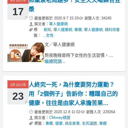
卵巢衰老問題多！女生天天喝綜合豆
4月 2017年
17
漿
最後更新於
2020.9.7 15:33
瀏覽人次 :
34245
撰文者：
華人健康網
標
新知
,
華人健康網
,
專欄
,
華人健康網
,
婦科保養
籤：
,
女性
文／華人健康網
熬夜晚睡是時下女性的生活習慣，
長期下來，
繼續閱讀...
很多人都有卵巢衰老的情況而不自知，
整個人的氣色、膚質、外貌都因此受到
影響，
人終究一死，為什麼要努力運動？
3月 2017年
23
用「2個例子」告訴你：糟蹋自己的
健康，往往是由家人承擔苦果...
最後更新於
2020.12.8 11:02
瀏覽人次 :
229264
撰文者：
CMoney精選
標籤：
專欄
,
健康
,
病友故事
,
生死議題
,
專欄