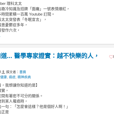
uber 理科太太
有趣冷知識及招牌「面癱」一號表情爆紅，
時間累積一百萬 Youtube 訂閱。
科太太突發表「冬眠宣言」，
罹患憂鬱症多年，
覆發作六次，
.
... 醫學專家證實：越不快樂的人，
8
撰文者：
書摘
ay健康
,
癌症
,
精神疾病
看，我想讓你知道的是】
證實，
症間有著密不可分的關係。
聽到某人罹癌時，
出一句：「怎麼會這樣？他是個好人啊！」
的正是