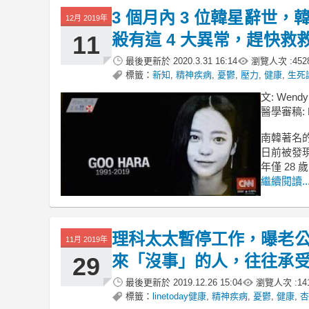
3 個月內 3 位韓星辭世
12月 2019年
殺有這 4 大異常，趕快救救他
11
最後更新於
2020.3.31 16:14
瀏覽人次 :
452
標籤：
新知
,
精神疾病
,
憂鬱
,
壓力
,
健康
,
生死
文: Wendy
醫學審稿: Dr
南韓著名的前
日前被發
年僅 28 
繼續閱讀..
理科太太暫停工作，曝老公被
11月 2019年
來「沒事」的人，往往承
29
最後更新於
2019.12.26 15:04
瀏覽人次 :
14
標籤：
linetoday健康
,
精神疾病
,
憂鬱
,
健康
,
杏