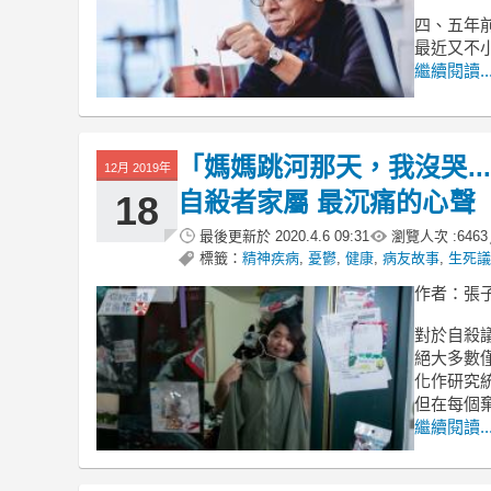
四、五年
最近又不
繼續閱讀..
「媽媽跳河那天，我沒哭.
12月 2019年
自殺者家屬 最沉痛的心聲
18
最後更新於
2020.4.6 09:31
瀏覽人次 :
6463
標籤：
精神疾病
,
憂鬱
,
健康
,
病友故事
,
生死議
作者：張
對於自殺
絕大多數
化作研究
但在每個
繼續閱讀..