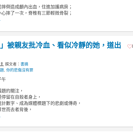
前摔倒造成顱內出血，住進加護病房；
小心摔了一次，脊椎有三節輕微骨裂；
.
..」被親友批冷血、看似冷靜的她，道出
撰文者：
書摘
題
,
你的悲傷沒有罪
子午
議題的關注，
僅停留在自殺者身上，
統計數字、成為媒體標題下的悲劇或傳奇，
棄世而去者背後，
.