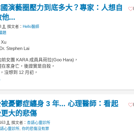
，韓國演藝圈壓力到底多大？專家：人想自
...
8
撰文者：
Hello醫師
議題
 Xu
. Stephen Lai
女團 KARA 成員具荷拉(Goo Hara)，
現在家身亡，後證實是自殺，
歲，沒想到 12 月初，
.
憂鬱症纏身 3 年... 心理醫師：看起
受更大的悲傷
163
撰文者：
杏語心靈診所
語心靈診所
,
你的悲傷沒有罪