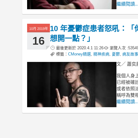
繼續閱讀..
10 年憂鬱症患者怒吼：
10月 2019年
想開一點？」
16
最後更新於
2020.4.1 11:26
瀏覽人次 :
5354
標籤：
CMoney精選
,
精神疾病
,
憂鬱
,
病友故
文／ 蕭奕
我個人身
已經被確
或者依照
稱呼為雙
繼續閱讀..