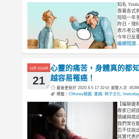
知名 Yout
靠著各式
短短一年多
昨日，理
表示老公
今年已反
繼續閱讀..
心靈的痛苦，身體真的都知道
10月 2019年
越容易罹癌！
21
最後更新於
2020.8.5 17:32
瀏覽人次 :
4539
標籤：
CMoney精選
,
書摘
,
柿子文化
,
linetod
【編聊邊
專家已經
情緒與癌
我們常在
忍不住說
其實代表