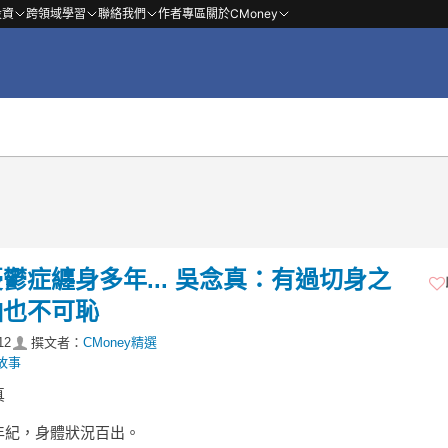
投資
跨領域學習
聯絡我們
作者專區
關於CMoney
症纏身多年... 吳念真：有過切身之
怕也不可恥
12
撰文者：
CMoney精選
故事
真
年紀，身體狀況百出。