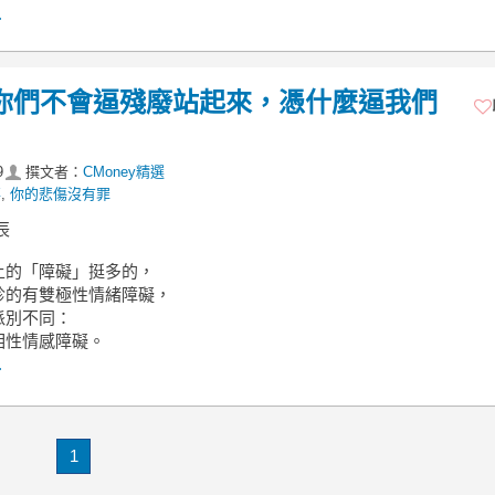
.
「你們不會逼殘廢站起來，憑什麼逼我們
9
撰文者：
CMoney精選
事
,
你的悲傷沒有罪
辰
上的「障礙」挺多的，
診的有雙極性情緒障礙，
派別不同：
相性情感障礙。
.
1