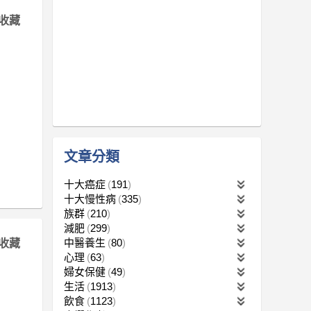
收藏
文章分類
十大癌症
191
十大慢性病
335
族群
210
減肥
299
中醫養生
80
收藏
心理
63
婦女保健
49
生活
1913
飲食
1123