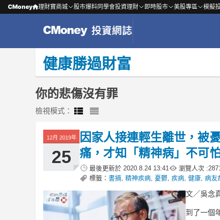
CMoney
理財寶商城
股市爆料同學會
投資理財
即時股市
美股專區
模擬
健康勝過財富
你的悲傷沒有罪
檢視模式：
因家人接連輕生離世，被憂鬱
12月 2019年
痛，才知「精神病」不可
25
最後更新於
2020.8.24 13:41
瀏覽人次 :
287
標籤：
書摘
,
精神疾病
,
憂鬱
,
疾病
,
健康
,
病友
文／吳念
到了一個