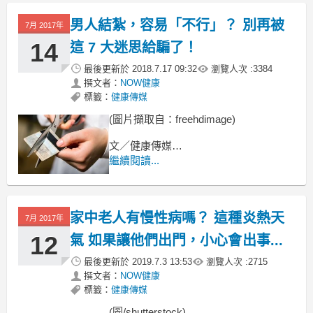
以及有沒有性高潮等方面的調查統計。
男人結紮，容易「不行」？ 別再被
7月 2017年
14
這 7 大迷思給騙了！
最後更新於
2018.7.17 09:32
瀏覽人次 :
3384
撰文者：
NOW健康
標籤：
健康傳媒
(圖片擷取自：freehdimage)
文／健康傳媒
繼續閱讀...
38歲陳先生，最近 2 周自覺睪丸腫大疼
痛，
且持續未消腫而就醫，檢查發現副睪丸
家中老人有慢性病嗎？ 這種炎熱天
發炎，
7月 2017年
12
氣 如果讓他們出門，小心會出事...
最後更新於
2019.7.3 13:53
瀏覽人次 :
2715
撰文者：
NOW健康
標籤：
健康傳媒
(圖/shutterstock)