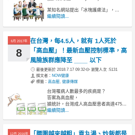
某知名網站提出「冰塊護膚法」，
號稱只要用冰塊就能收緊粗大毛孔與撫
繼續閱讀...
平細紋，
還能瞬間提亮、美白，改善青春痘以及
消腫、去眼袋。
在台灣，每4.5人，就有 1人死於
林口長庚皮膚科主治醫師黃毓惠表示
6月 2017年
8
「高血壓」！最新血壓控制標準，高
風險族群應降至 ____ 以下
最後更新於
2018.7.17 09:32
瀏覽人次 :
5131
撰文者：
NOW健康
標籤：
高血壓
,
健康傳媒
台灣罹病人數最多的疾病是？
答案為高血壓，
據統計，台灣成人高血壓患者高達475萬
人，
繼續閱讀...
平均每4.5人死亡，就有1人是死於高血
壓。
為了嚴格控制血壓，中華民國心臟學會
「腰圍越來越粗」貢丸湯、炒飯都是
12月 2016年