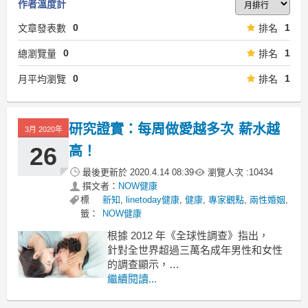
作者溫度計
0
1
文章發表數
排名
0
1
總瀏覽量
排名
0
1
月平均瀏覽
排名
研究證實：每周做愛越多次 薪水越
3月 2020年
26
高！
最後更新於
2020.4.14 08:39
瀏覽人次 :
10434
撰文者：
NOW健康
標
新知
,
linetoday健康
,
健康
,
專家觀點
,
兩性婚姻
,
籤：
NOW健康
根據 2012 年《全球性調查》指出，
針對全世界超過三萬名成年男性和女性
的調查顯示，
包括他們每週的性愛的時間、
繼續閱讀...
做愛的次數、前戲的時間、有無安全措
施，