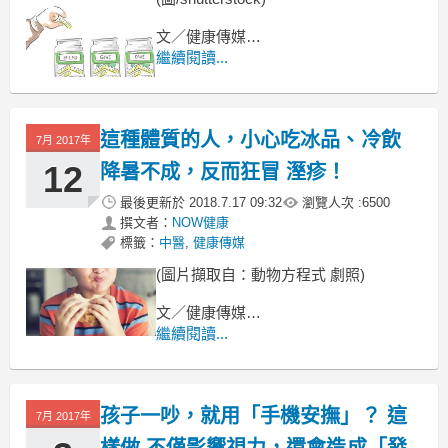
文／健康傳媒
繼續閱讀...
一到夏季，氣溫攀升，中暑事件因而頻
傳。
根據衛生福利部「即時疫情監視及預警
這種體質的人，小心吃冰品、冷飲
系統」
7月 2017年
12
降暑不成，反而狂冒 溼疹！
最後更新於
2018.7.17 09:32
瀏覽人次 :
6500
撰文者：
NOW健康
標籤：
中醫
,
健康傳媒
(圖片擷取自：動物方程式 劇照)
文／健康傳媒
繼續閱讀...
一顆、兩顆、三顆......不是數星星，
是在說你脖子上的溼疹啦！
孩子一吵，就用「手機安撫」？ 這
7月 2017年