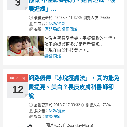
3
樣做 不僅影響視力，還會造成「發
展遲緩」...
最後更新於
2020.5.4 11:37
瀏覽人次 :
26535
撰文者：
NOW健康
標籤：
育兒照護
,
健康傳媒
在沒有智慧型手機、平板電腦的年代，
孩子的娛樂頂多就是看看電視；
但現在由於科技發達，
每個家庭，甚至每個人，
繼續閱讀...
幾乎人手一支智慧型手機，
因此現代的嬰幼兒
網路瘋傳「冰塊護膚法」，真的能免
6月 2017年
12
費提亮、美白？長庚皮膚科醫師卻
說...
最後更新於
2018.7.17 09:32
瀏覽人次 :
7694
撰文者：
NOW健康
標籤：
健康傳媒
(圖片擷取自:SundayMore)