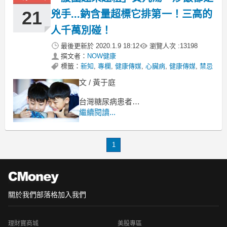
與台灣高血壓學會訂定「2017血壓控制
新標準」，
21
兇手...鈉含量超標它排第一！三高的
人千萬別碰！
最後更新於
2020.1.9 18:12
瀏覽人次 :
13198
撰文者：
NOW健康
標籤：
新知
,
專欄
,
健康傳媒
,
心臟病
,
健康傳媒
,
禁忌
文 / 黃于庭
台灣糖尿病患者
合併心血管的盛行率居高不下，
繼續閱讀...
每 5 位糖尿病患者
就有一個死於心血管疾病。
1
關於我們
部落格
加入我們
理財寶商城
美股專區