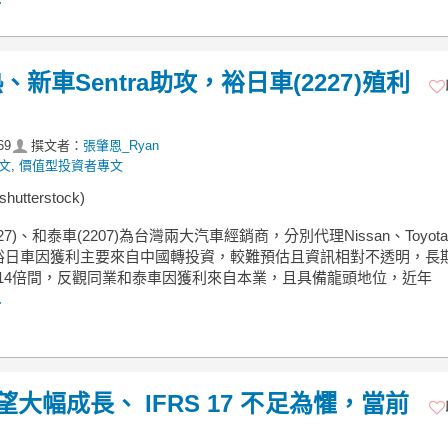
車Sentra助攻，裕日車(2227)殖利
69
撰文者：
張肇恩_Ryan
文
,
價值型投資者專文
utterstock)
27)、和泰車(2207)為台灣兩大汽車經銷商，分別代理Nissan、Toyot
裕日車因獲利主要來自中國轉投資，較難預估且資訊相對不透明，長
-14倍間，反觀同業和泰車因獲利來自本業，且具備龍頭地位，近年
.
可望大幅成長、 IFRS 17 不足為懼，當前