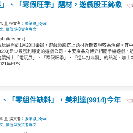
展」、「寒假旺季」題材，遊戲股王鈊象
75
撰文者：
張肇恩_Ryan
文
,
價值型投資者專文
utterstock)
電玩展將於1月28日舉辦，遊戲類股搭上題材近期表現較為活躍。其
3293)是少數獲利穩定的遊戲公司，主要產品為博弈相關手機遊戲。
連續搭上「電玩展」、「寒假旺季」、「過年打麻將」的熱潮，加上
21年EPS
.
「零組件缺料」，美利達(9914)今年
30
撰文者：
張肇恩_Ryan
文
,
價值型投資者專文