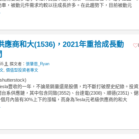
動車，被動元件需求均較以往成長許多。在此趨勢下，目前被動元
.
應商和大(1536)，2021年重拾成長動
間
55
撰文者：
張肇恩_Ryan
文
,
價值型投資者專文
utterstock)
是Tesla豐收的一年，不論是銷量還是股價，均不斷打破歷史紀錄。投
台系供應鏈，其中包含同致(3552)、台達電(2308)、順德(2351)、
)近一個月內皆有30%上下的漲幅，而身為Tesla元老級供應商的和大
.