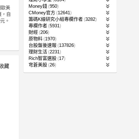
Money錢
950
期歐美
CMoney官方
12641
展，自
籌碼K線研究小組專欄作者
3282
0元。
專欄作者
5931
財經
206
原物料
1970
台股盤後速報
137826
理財生活
2231
Rich智富選股
17
穹蒼美股
26
收藏