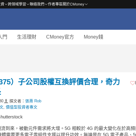
投資
跨領域學習
聯絡我們
作者專區
關於CMoney
入門
生活理財
CMoney官方
Money錢
2375）子公司股權互換評價合理，奇力
長
80
撰文者：
張燾 Rob
文
,
價值型投資者專文
tterstock
 潮流到來，被動元件需求將大增。5G 相較於 4G 的最大變化在於高
體需要更多電子零組件支援以提升功效。無論是在 5G 電子產品、5