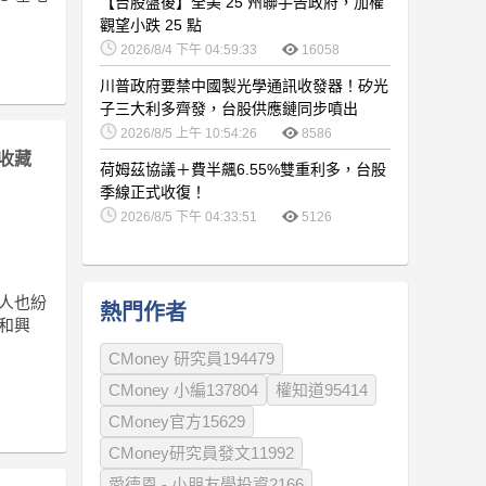
【台股盤後】全美 25 州聯手告政府，加權
觀望小跌 25 點
2026/8/4 下午 04:59:33
16058
川普政府要禁中國製光學通訊收發器！矽光
子三大利多齊發，台股供應鏈同步噴出
2026/8/5 上午 10:54:26
8586
收藏
荷姆茲協議＋費半飆6.55%雙重利多，台股
季線正式收復！
2026/8/5 下午 04:33:51
5126
資人也紛
熱門作者
健和興
CMoney 研究員194479
CMoney 小編137804
權知道95414
CMoney官方15629
CMoney研究員發文11992
愛德恩 - 小朋友學投資2166