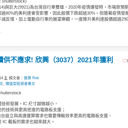
hutterstock)
914)與巨大(9921)為台灣自行車雙雄，2020年疫情爆發時，市場原預
超過80%的美利達會受影響，因此股價下跌超過30%。但隨著疫情發
不減反增，加上電動自行車的展望樂觀，一度推升美利達股價超過29
.
供不應求! 欣興（3037）2021年獲利
14
撰文者：
張燾 Rob
文
,
價值型投資者專文
tterstock
技術發展，IC 尺寸越做越小，
密的技術與更高密度的電路板支援；
 基地台設立與高速運算需求也需要傳輸效率更高的電路板支援，
 IC 載板的需求也越來越大。
.