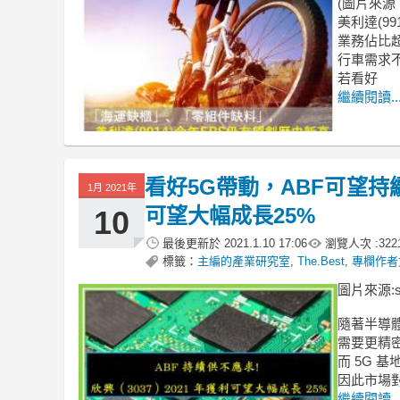
(圖片來源 : s
美利達(9
業務佔比
行車需求
若看好
繼續閱讀..
看好5G帶動，ABF可望持續
1月 2021年
可望大幅成長25%
10
最後更新於
2021.1.10 17:06
瀏覽人次 :
322
標籤：
主編的產業研究室
,
The.Best
,
專欄作者
圖片來源:shu
隨著半導體
需要更精
而 5G
因此市場對
繼續閱讀..