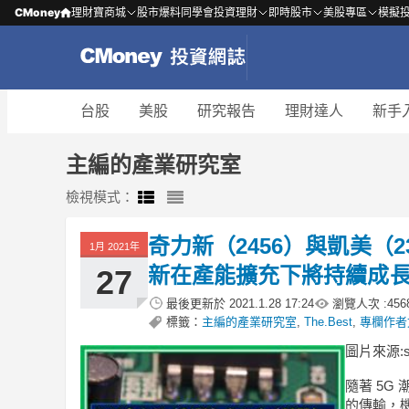
CMoney
理財寶商城
股市爆料同學會
投資理財
即時股市
美股專區
模擬
台股
美股
研究報告
理財達人
新手
主編的產業研究室
檢視模式：
奇力新（2456）與凱美（
1月 2021年
新在產能擴充下將持續成
27
最後更新於
2021.1.28 17:24
瀏覽人次 :
456
標籤：
主編的產業研究室
,
The.Best
,
專欄作者
圖片來源:shu
隨著 5G
的傳輸，機