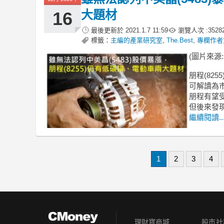
大題材
16
最後更新於
2021.1.7 11:59
瀏覽人次 :
3528
標籤：
主編的產業研究室
,
The.Best
,
專欄作者
(圖片來源:sh
朋程(82
可解讀為
朋程有望受
但後來發
繼續閱讀..
1
2
3
4
理財寶商城
股市社