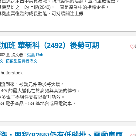
業已逐步走出中美貿易戰、新冠疫情的陰霾，並將重啟復甦。
機雙雄之一的上銀(2049)，一直是產業中的指標企業，
具機產業復甦的成長動能，可持續關注上銀
.
班 華新科（2492）後勢可期
002
撰文者：
張燾 Rob
文
,
價值型投資者專文
tterstock
 潮流到來，被動元件需求將大增。
於 4G 的最大變化在於高頻與高速的傳輸，
更多電子零組件支援以提升功效。
5G 電子產品、5G 基地台或是電動車，
.
暴漲，朋程(8255)仍有低碳排、電動車兩