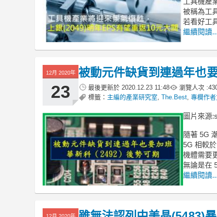
工具機產
被稱為工具
若看好工
繼續閱讀..
被動元件缺貨到連過年也要加
12月 2020年
23
最後更新於
2020.12.23 11:48
瀏覽人次 :
43
標籤：
主編的產業研究室
,
The.Best
,
專欄作者
圖片來源:shu
隨著 5G
5G 相較
機體需要
無論是在 
繼續閱讀..
雖無法認列中美晶(5483)
12月 2020年