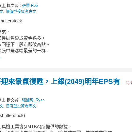
6
撰文者：
張燾 Rob
文
,
價值型投資者專文
tterstock
以來，
慌性拋售變成資金過多，
未回穩下，股市即破高點。
類股中是漲幅最差的一群，
.
來景氣復甦，上銀(2049)明年EPS有
8
撰文者：
張肇恩_Ryan
文
,
價值型投資者專文
utterstock)
具機工業會(JMTBA)所提供的數據，