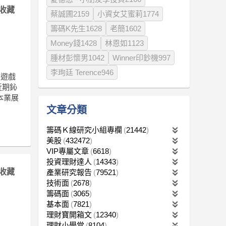
收藏
蔡誠圃2159
小資女艾蜜莉1774
籌碼K先生1628
老簡1602
Money錢1428
林恩如1123
腫材彭懷男1042
Winner印鈔機997
李珣廷 Terence946
中遊戲
近期鈊
本業展
文章分類
籌碼Ｋ線研究小組專欄
21442
美股
432472
VIP專屬文章
6618
投資理財達人
14343
收藏
產業研究報告
79521
技術面
2678
籌碼面
3065
基本面
7821
理財寶開箱文
12340
理財小學堂
8104