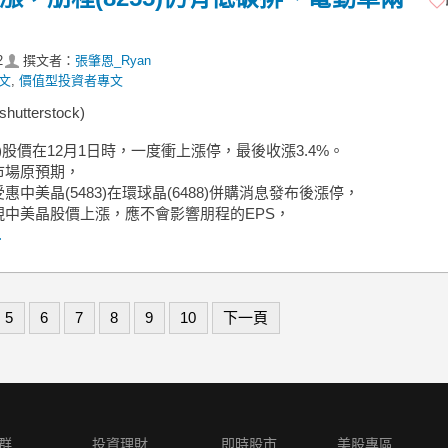
2
撰文者：
張肇恩_Ryan
文
,
價值型投資者專文
utterstock)
55)股價在12月1日時，一度衝上漲停，最後收漲3.4%。
市場原預期，
惠中美晶(5483)在環球晶(6488)併購消息發布後漲停，
現中美晶股價上漲，應不會影響朋程的EPS，
.
5
6
7
8
9
10
下一頁
群
投資理財
即時股市
美股專區