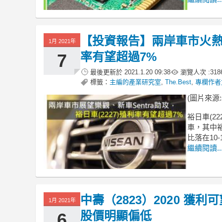
【投資報告】兩岸車市火熱、新
1月 2021年
率有望超過7%
7
最後更新於
2021.1.20 09:38
瀏覽人次 :
318
標籤：
主編的產業研究室
,
The.Best
,
專欄作者
(圖片來源:sh
裕日車(22
車，其中
比落在10
繼續閱讀..
中壽（2823）2020 獲利
1月 2021年
股價明顯偏低
6