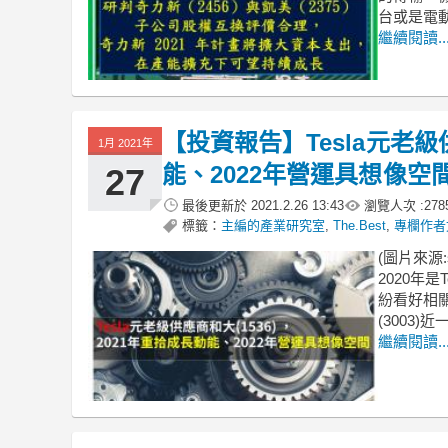
台或是電
繼續閱讀..
【投資報告】Tesla元老級供
1月 2021年
能、2022年營運具想像空
27
最後更新於
2021.2.26 13:43
瀏覽人次 :
278
標籤：
主編的產業研究室
,
The.Best
,
專欄作者
(圖片來源:sh
2020年
紛看好相關
(3003
繼續閱讀..