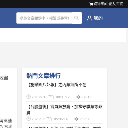
購物車(
0
)
登入/註冊
熱門文章排行
收藏
【施樂園八卦報】之內線無所不在
2018/7/13 下午 08:31:12
27815
【台股盤後】官員續放鷹，加權守季線等非
農
2026/8/6 下午 05:06:14
25257
頻與高速
G 基地