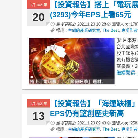
【投資報告】搭上「電玩
1月 2021年
(3293)今年EPS上看65元
20
最後更新於
2021.1.20 10:28
瀏覽人次 :
179
標籤：
主編的產業研究室
,
The.Best
,
專欄作者
(圖片來源:sh
台北國際
股王鈊象(
象有機會
望樂觀，20
繼續閱讀..
【投資報告】「海運缺櫃」、
1月 2021年
EPS仍有望創歷史新高
13
最後更新於
2021.1.20 09:43
瀏覽人次 :
258
標籤：
主編的產業研究室
,
The.Best
,
專欄作者