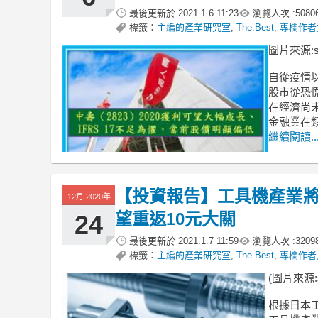
最後更新於
2021.1.6 11:23
瀏覽人次 :
5080
標籤：
主編的產業研究室
,
The.Best
,
專欄作者
圖片來源:shu
自從疫情
股市從恐
在經濟尚
金融業在
繼續閱讀..
【投資報告】工具機產業將迎
12月 2020年
望重返10元大關
24
最後更新於
2021.1.7 11:59
瀏覽人次 :
3209
標籤：
主編的產業研究室
,
The.Best
,
專欄作者
(圖片來源:sh
根據日本工