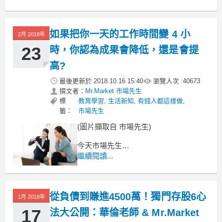
在不久之前一次讀書會中，一位網友
向市場先生問到這問題，他的意思是：
如果把你一天的工作時間變 4 小
2月 2018年
23
時，你認為成果會降低，還是會提
高?
最後更新於
2018.10.16 15:40
瀏覽人次 :
40673
撰文者：
Mr.Market 市場先生
標
教育學習
,
生活新知
,
有錢人都這樣做
,
籤：
市場先生
(圖片擷取自 市場先生)
今天市場先生
要和大家分享一本書《一週工作4小時》
繼續閱讀...
這本書我看了兩次
隨著自己的成長
從負債到賺進4500萬！獨門存股6心
1月 2018年
17
法大公開：華倫老師 & Mr.Market