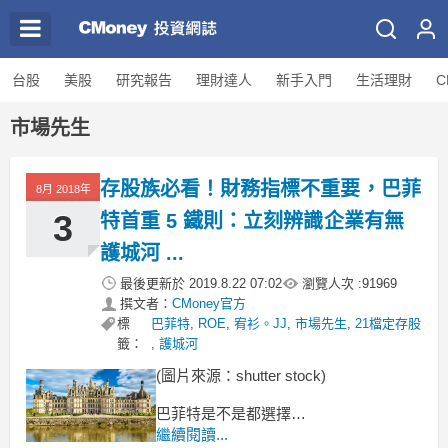
台股
美股
研究報告
理財達人
新手入門
生活理財
C
市場先生
存股族必看！財務指標不重要，巴菲
8月 2018年
3
特首重 5 鐵則：立刻辨識企業有無
護城河 ...
最後更新於
2019.8.22 07:02
瀏覽人次 :
91969
撰文者：
CMoney官方
標
巴菲特
,
ROE
,
宥衫。JJ
,
市場先生
,
21檔定存股
籤：
,
護城河
(圖片來源：shutter stock)
巴菲特是不是都選擇
ROE 大於 15% 的股票呢？
繼續閱讀...