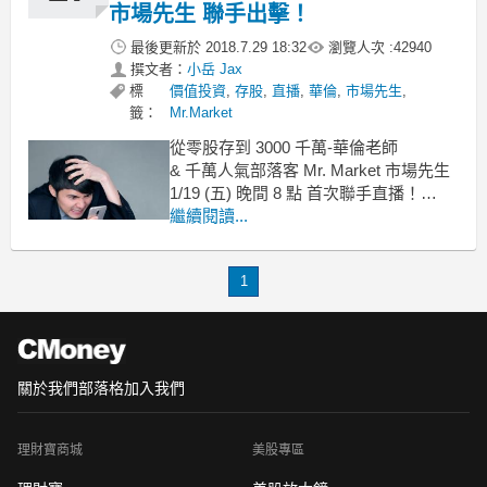
市場先生 聯手出擊！
最後更新於
2018.7.29 18:32
瀏覽人次 :
42940
撰文者：
小岳 Jax
標
價值投資
,
存股
,
直播
,
華倫
,
市場先生
,
籤：
Mr.Market
從零股存到 3000 千萬-華倫老師
& 千萬人氣部落客 Mr. Market 市場先生
1/19 (五) 晚間 8 點 首次聯手直播！
從流浪教師到賺進 4500 萬，
繼續閱讀...
華倫老師的存股 6 心法！
18 年前的華倫老師-周文偉，只是一位
1
「流浪教師」
關於我們
部落格
加入我們
理財寶商城
美股專區