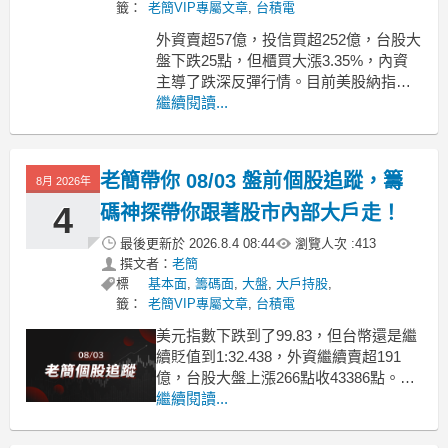
籤：
老簡VIP專屬文章
,
台積電
外資賣超57億，投信買超252億，台股大
盤下跌25點，但櫃買大漲3.35%，內資
主導了跌深反彈行情。目前美股納指期
貨繼續上漲0.83%，美股也在進行AI泡沫
繼續閱讀...
證偽的行情，美伊戰爭還是一個變數。
1，台積電：外資大賣12430張，台積電
下跌2.11%。台積電連續兩天下跌是在平
老簡帶你 08/03 盤前個股追蹤，籌
8月 2026年
衡上週五超漲的回檔。
4
碼神探帶你跟著股市內部大戶走！
最後更新於
2026.8.4 08:44
瀏覽人次 :
413
撰文者：
老簡
標
基本面
,
籌碼面
,
大盤
,
大戶持股
,
籤：
老簡VIP專屬文章
,
台積電
美元指數下跌到了99.83，但台幣還是繼
續貶值到1:32.438，外資繼續賣超191
億，台股大盤上漲266點收43386點。但
目前台指期夜盤大跌了670點。今天韓股
繼續閱讀...
KOSPI下跌5.12%，韓股在大漲18%後回
檔一下也算正常，台股很多股票是拉出