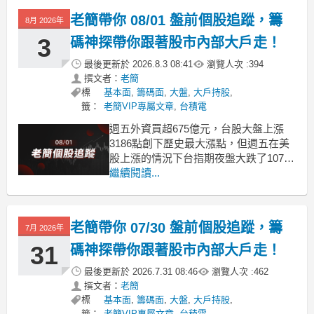
了連續第二根漲停。目前紐約原油是下
老簡帶你 08/01 盤前個股追蹤，籌
8月 2026年
跌了到79.56美元，
3
碼神探帶你跟著股市內部大戶走！
最後更新於
2026.8.3 08:41
瀏覽人次 :
394
撰文者：
老簡
標
基本面
,
籌碼面
,
大盤
,
大戶持股
,
籤：
老簡VIP專屬文章
,
台積電
週五外資買超675億元，台股大盤上漲
3186點創下歷史最大漲點，但週五在美
股上漲的情況下台指期夜盤大跌了1077
點，美股上漲主要是亞馬遜上漲了
繼續閱讀...
15%，谷歌上漲了6.88%，微軟上漲了
3.02%，輝達上漲了2.93%，這些大型的
權值股上漲所貢獻的指數。但跟台股最
老簡帶你 07/30 盤前個股追蹤，籌
7月 2026年
有直接相關的費半只上漲了0.07%，台積
31
碼神探帶你跟著股市內部大戶走！
最後更新於
2026.7.31 08:46
瀏覽人次 :
462
撰文者：
老簡
標
基本面
,
籌碼面
,
大盤
,
大戶持股
,
籤：
老簡VIP專屬文章
,
台積電