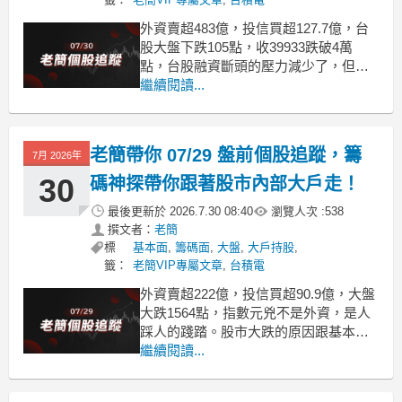
外資賣超483億，投信買超127.7億，台
股大盤下跌105點，收39933跌破4萬
點，台股融資斷頭的壓力減少了，但這
不是大盤觸底回升的信號，反彈跟回升
繼續閱讀...
是兩回事，目前的油價跟美國10年起公
債殖利率都不具備大盤回升的可能，大
盤隨時會反彈，但如果資金還是持續流
老簡帶你 07/29 盤前個股追蹤，籌
7月 2026年
出資本市場，那麼底部就還沒到。 控制
部位依然是
30
碼神探帶你跟著股市內部大戶走！
最後更新於
2026.7.30 08:40
瀏覽人次 :
538
撰文者：
老簡
標
基本面
,
籌碼面
,
大盤
,
大戶持股
,
籤：
老簡VIP專屬文章
,
台積電
外資賣超222億，投信買超90.9億，大盤
大跌1564點，指數元兇不是外資，是人
踩人的踐踏。股市大跌的原因跟基本面
無關，主要是被韓股跟費半帶動，還有
繼續閱讀...
融資斷頭賣壓跟投資人的恐慌情緒。 油
價還在83元的高檔，美國十年期公債殖