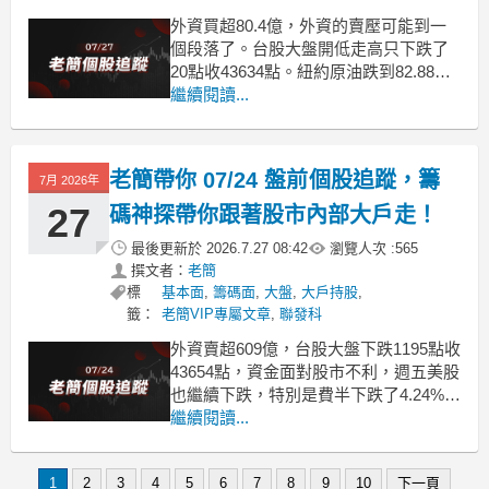
外資買超80.4億，外資的賣壓可能到一
個段落了。台股大盤開低走高只下跌了
20點收43634點。紐約原油跌到82.88美
元，美國10年期公債殖利率也下跌了5個
繼續閱讀...
基點到4.637%。資金面還沒有轉多，但
已經不是那麼嚴峻了。後面走勢還是在
川普的一年之間，但在明天FOMC會議
老簡帶你 07/24 盤前個股追蹤，籌
7月 2026年
前再打起來的機率不大，也很難說馬上
27
碼神探帶你跟著股市內部大戶走！
最後更新於
2026.7.27 08:42
瀏覽人次 :
565
撰文者：
老簡
標
基本面
,
籌碼面
,
大盤
,
大戶持股
,
籤：
老簡VIP專屬文章
,
聯發科
外資賣超609億，台股大盤下跌1195點收
43654點，資金面對股市不利，週五美股
也繼續下跌，特別是費半下跌了4.24%，
台指期夜盤下跌445點，貌似還是比較客
繼續閱讀...
氣，台股短線繼續下跌的機會大，但也
不必太過悲觀。美伊延長賽進行了半個
1
2
3
4
5
6
7
8
9
10
下一頁
月了，有調停的聲音出來了，週五的紐