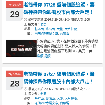
利率也繼續上漲2個基點到4.63%，這個
老簡帶你 07/28 盤前個股追蹤，籌
7月 2026年
態勢依然是對資金不利，不建議強反彈
增加持
29
碼神探帶你跟著股市內部大戶走！
最後更新於
2026.7.29 08:42
瀏覽人次 :
508
撰文者：
老簡
標
基本面
,
籌碼面
,
大盤
,
大戶持股
,
籤：
老簡VIP專屬文章
,
台積電
外資賣超875億，在這個氛圍下外資這樣
大幅度的賣超就引發人踩人的慘況。好
消息是油價繼續下跌到81.8美元，美國
10年期公債殖利率也下跌到4.632%。不
繼續閱讀...
過這個狀況資金面依然對股市不利，還
是需要繼續控制部位，大盤有機會反
彈，但不代表會回升。 美國10年期公債
老簡帶你 07/27 盤前個股追蹤，籌
7月 2026年
殖利率有定錨利率之稱，這代表了平均
資金成本，
28
碼神探帶你跟著股市內部大戶走！
最後更新於
2026.7.28 08:45
瀏覽人次 :
527
撰文者：
老簡
標
基本面
,
籌碼面
,
大盤
,
大戶持股
,
籤：
老簡VIP專屬文章
,
台積電