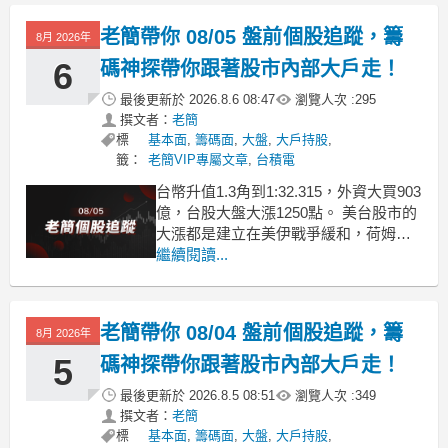
升到了4.627%。這幾天我是都在觀望，
都維持6成5中性對待這個市場。我知道
老簡帶你 08/05 盤前個股追蹤，籌
8月 2026年
看到櫃買持續在漲，很多人都
6
碼神探帶你跟著股市內部大戶走！
最後更新於
2026.8.6 08:47
瀏覽人次 :
295
撰文者：
老簡
標
基本面
,
籌碼面
,
大盤
,
大戶持股
,
籤：
老簡VIP專屬文章
,
台積電
台幣升值1.3角到1:32.315，外資大買903
億，台股大盤大漲1250點。 美台股市的
大漲都是建立在美伊戰爭緩和，荷姆茲
海峽有機會開放的前提，但這個部份還
繼續閱讀...
是存在很多變數。 保持中立靜觀其變，
持股維持6成5是我目前的策略，因為美
國10年期公債殖利率還是在4.611%的高
老簡帶你 08/04 盤前個股追蹤，籌
8月 2026年
檔。 1，台積電：外資轉買1
5
碼神探帶你跟著股市內部大戶走！
最後更新於
2026.8.5 08:51
瀏覽人次 :
349
撰文者：
老簡
標
基本面
,
籌碼面
,
大盤
,
大戶持股
,