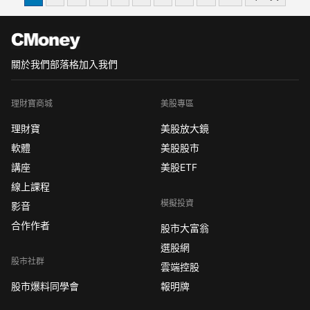
約原油也跌回90.47美元，週日美國停
關於我們
部落格
加入我們
理財寶商城
美股專區
理財寶
美股放大鏡
軟體
美股股市
講座
美股ETF
線上課程
模擬投資
影音
合作作者
股市大富翁
選股網
股市社群
雲端控股
股市爆料同學會
報明牌