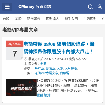
台股
美股
研究報告
理財達人
新手入門
生活理財
C
老簡VIP專屬文章
老簡帶你 08/06 盤前個股追蹤，籌
8月 2026年
7
碼神探帶你跟著股市內部大戶走！
最後更新於
2026.8.7 08:46
瀏覽人次 :
222
撰文者：
老簡
標
基本面
,
籌碼面
,
大盤
,
大戶持股
,
籤：
老簡VIP專屬文章
,
台積電
外資買超20.2億，投信買超88.6億，台股
大盤下跌214點，櫃買上漲1.99%，櫃買
5連漲。紐約原油回升到76美元，納指期
貨下跌0.7%，荷姆茲海峽能否恢復暢通
繼續閱讀...
還有變數，美國10年期公債殖利率也回