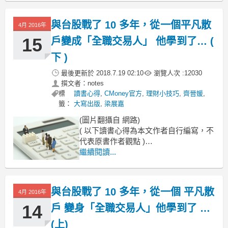
曾經留學美國，
與台股戰了 10 多年，從一個平凡散
4月 2016年
15
戶變成「全職交易人」 他學到了… (
下 )
最後更新於
2018.7.19 02:10
瀏覽人次 :
12030
撰文者：notes
標
讀書心得
,
CMoney官方
,
理財小技巧
,
齊晉媛
,
籤：
大寫出版
,
梁展嘉
(圖片翻攝自 網路)
( 以下讀書心得為本文作者自行編寫，不
代表原書作者觀點 )
繼續閱讀...
上集連結
與台股戰了 10 多年，從一個 平凡散
4月 2016年
14
戶 變身「全職交易人」他學到了 …
(上)