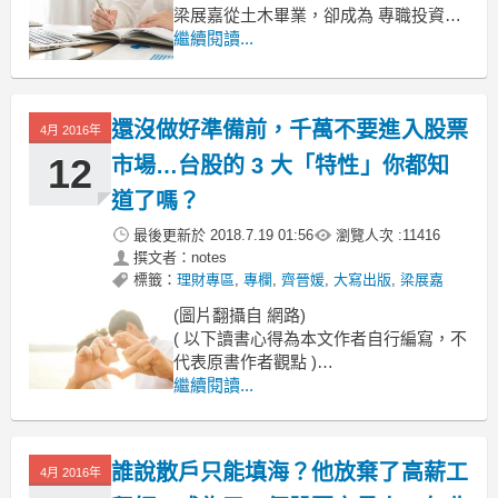
梁展嘉從土木畢業，卻成為 專職投資人
我叫梁展嘉，
繼續閱讀...
我畢業於台大土木系，
密西根大學土木研究所，
還沒做好準備前，千萬不要進入股票
4月 2016年
12
市場…台股的 3 大「特性」你都知
道了嗎？
最後更新於
2018.7.19 01:56
瀏覽人次 :
11416
撰文者：notes
標籤：
理財專區
,
專欄
,
齊晉媛
,
大寫出版
,
梁展嘉
(圖片翻攝自 網路)
( 以下讀書心得為本文作者自行編寫，不
代表原書作者觀點 )
繼續閱讀...
「散戶」
在股市這個大舞台上
總扮演跑龍套的路人甲乙丙
誰說散戶只能填海？他放棄了高薪工
4月 2016年