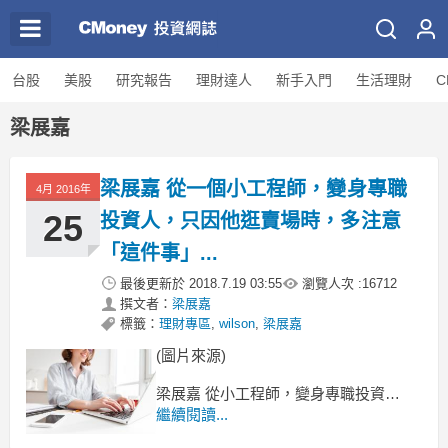
台股
美股
研究報告
理財達人
新手入門
生活理財
C
梁展嘉
梁展嘉 從一個小工程師，變身專職
4月 2016年
25
投資人，只因他逛賣場時，多注意
「這件事」...
最後更新於
2018.7.19 03:55
瀏覽人次 :
16712
撰文者：
梁展嘉
標籤：
理財專區
,
wilson
,
梁展嘉
(圖片來源)
梁展嘉 從小工程師，變身專職投資人
我叫梁展嘉，
繼續閱讀...
畢業於台大土木系，