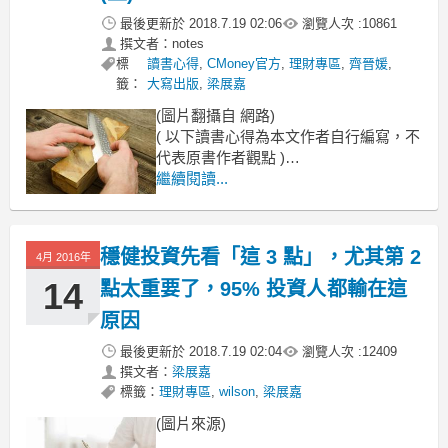
最後更新於
2018.7.19 02:06
瀏覽人次 :
10861
撰文者：notes
標
讀書心得
,
CMoney官方
,
理財專區
,
齊晉媛
,
籤：
大寫出版
,
梁展嘉
(圖片翻攝自 網路)
( 以下讀書心得為本文作者自行編寫，不
代表原書作者觀點 )
繼續閱讀...
你是不是也過膩了
領死薪水的生活？
穩健投資先看「這 3 點」，尤其第 2
4月 2016年
14
點太重要了，95% 投資人都輸在這
原因
最後更新於
2018.7.19 02:04
瀏覽人次 :
12409
撰文者：
梁展嘉
標籤：
理財專區
,
wilson
,
梁展嘉
(圖片來源)