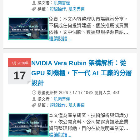
撰文者：
肌肉書僮
標籤：
短線操作
,
肌肉書僮
免責：本文內容整理與市場觀察分享，
不構成任何投資建議、個股推薦或買賣
依據。文中個股、數據與規格源自語音
轉錄，可能有誤，請自行查證、獨立判
繼續閱讀...
斷，並自行承擔投資風險。講者已聲明
不推薦任何買賣。
NVIDIA Vera Rubin 架構解析：從
7月 2026年
17
GPU 到機櫃，下一代 AI 工廠的分層
設計
最後更新於
2026.7.17 17:10
瀏覽人次 :
481
撰文者：
肌肉書僮
標籤：
短線操作
,
肌肉書僮
本文僅為產業研究、技術解析與知識分
享，依公開資料、公司揭露資訊及產業
資訊整理歸納，目的在於說明產業架
構、技術演進、供應鏈角色與市場趨
繼續閱讀...