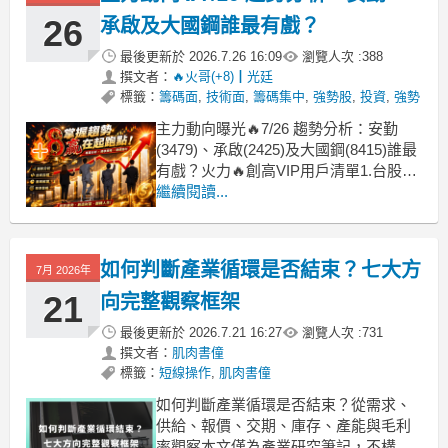
26
承啟及大國鋼誰最有戲？
最後更新於
2026.7.26 16:09
瀏覽人次 :
388
撰文者：
🔥火哥(+8)┃光廷
標籤：
籌碼面
,
技術面
,
籌碼集中
,
強勢股
,
投資
,
強勢
主力動向曝光🔥7/26 趨勢分析：安勤
(3479)、承啟(2425)及大國鋼(8415)誰最
有戲？火力🔥創高VIP用戶清單1.台股本
週創高240日以上趨勢正向個股計5檔(較
繼續閱讀...
上週減少3檔，趨勢個股仍不足30檔，偏
多操作難易度高)，加權指數於上週7/20
拉回頸線支撐，並反彈下降契線承壓，
如何判斷產業循環是否結束？七大方
7月 2026年
於7/24(
21
向完整觀察框架
最後更新於
2026.7.21 16:27
瀏覽人次 :
731
撰文者：
肌肉書僮
標籤：
短線操作
,
肌肉書僮
如何判斷產業循環是否結束？從需求、
供給、報價、交期、庫存、產能與毛利
率觀察本文僅為產業研究筆記，不構成