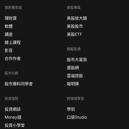
理財寶商城
美股專區
理財寶
美股放大鏡
軟體
美股股市
講座
美股ETF
線上課程
模擬投資
影音
合作作者
股市大富翁
選股網
股市社群
雲端控股
股市爆料同學會
報明牌
投資理財
跨領域學習
投資網誌
學到
Money錢
口袋Studio
投資小學堂