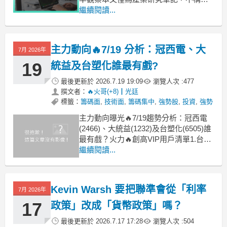
投資建議、個股推薦或進出場依據。實
繼續閱讀...
際狀況仍需搭配財報、法說會、產業報
價與總體環境交叉判斷。一、循環不是
在營收最高時結束判斷循環是否結束，
主力動向🔥7/19 分析：冠西電、大
7月 2026年
不能只看題材熱度或營收創高。核心只
有一句話：需求增速，是否還能
19
統益及台塑化誰最有戲?
最後更新於
2026.7.19 19:09
瀏覽人次 :
477
撰文者：
🔥火哥(+8)┃光廷
標籤：
籌碼面
,
技術面
,
籌碼集中
,
強勢股
,
投資
,
強勢
主力動向曝光🔥7/19趨勢分析：冠西電
(2466)、大統益(1232)及台塑化(6505)誰
最有戲？火力🔥創高VIP用戶清單1.台股
本週創高240日以上趨勢正向個股計8檔
繼續閱讀...
(較上週減少12檔，不足30檔，偏多操作
難易度高)，加權指數於上週多空洗盤震
盪，下降契線及月線呈壓，7/16 台積電
Kevin Warsh 要把聯準會從「利率
7月 2026年
法說市場不
17
政策」改成「貨幣政策」嗎？
最後更新於
2026.7.17 17:28
瀏覽人次 :
504