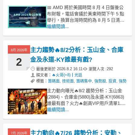
📅 AMD 將於美國時間 8 月 4 日盤後公
布財報，電話會議於美東時間下午 5 點
舉行，換算台灣時間約為 8 月 5 日清晨
5 點。
繼續閱讀...
主力趨勢🔥8/2分析：玉山金、合庫
8月 2026年
2
金及永道-KY誰最有戲?
最後更新於
2026.8.2 16:11
瀏覽人次 :
292
撰文者：
🔥火哥(+8)┃光廷
標籤：
籌碼面
,
技術面
,
籌碼集中
,
強勢股
,
投資
,
強勢
主力動向曝光🔥8/2 趨勢分析：玉山金
(2884)、合庫金(5880)及永道-KY(6863)
誰最有戲？火力🔥創高VIP用戶清單1.台
股本週創高240日以上趨勢正向個股計9
繼續閱讀...
檔(較上週增加4檔，趨勢個股仍不足30
檔，偏多操作難易度高)，加權指數於上
週拉回半年線短線整理，於7/31 強彈
主力動向🔥7/26 趨勢分析：安勤、
7月 2026年
3,186點