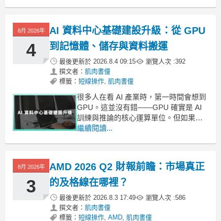
AI 的使用邊界」。 表面上看，是
Anthropic 與美國五角大廈之間、因 AI
模型能否用於軍事場景而產生的衝突；
AI 資料中心基礎建設升級：從 GPU
8月 2026年
但真正的意義是：AI 產業
4
到記憶體、儲存與資料搬運
最後更新於
2026.8.4 09:15
瀏覽人次 :
392
撰文者：
肌肉書僮
標籤：
短線操作
,
肌肉書僮
很多人在看 AI 產業時，第一時間會想到
GPU。這並沒有錯——GPU 確實是 AI
訓練與推論的核心運算單位。但如果把
整座 AI 資料中心拆開來看，會發現 AI
繼續閱讀...
基礎建設真正拉動的並不只是 GPU，而
是一整套「運算、記憶體、儲存、網通
與資料搬運系統」。 換句話說：AI 伺服
AMD 2026 Q2 財報前瞻：市場真正
8月 2026年
器不是只吃 GPU，它吃
3
的及格線在哪裡？
最後更新於
2026.8.3 17:49
瀏覽人次 :
586
撰文者：
肌肉書僮
標籤：
短線操作
,
AMD
,
肌肉書僮