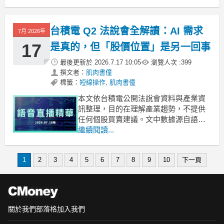
勢，不構成任何投資建議、個股推薦、
買賣訊號或獲利保證。文中規格、數據
與供應鏈位置僅作技術舉例，非完整名
台積電 Q2 法說會全解讀：AI 需求
7月 2026年
單，正式規格以 NVIDIA 官方公告為
準，讀者應自行查證並獨立判
17
是真的，但「股價位置」是另一回事
最後更新於
2026.7.17 10:05
瀏覽人次 :
399
撰文者：
肌肉書僮
標籤：
短線操作
,
肌肉書僮
本文依台積電公開法說會資料與產業資
訊整理，目的在理解產業趨勢，不提供
任何個股買賣建議。文中數據源自語音
轉錄，標「待核」者請自行查證。 📌 這
繼續閱讀...
場法說會的三個核心－AI 需求沒有降
溫，反而更強——但市場還是跌
1
2
3
4
5
6
7
8
9
10
下一頁
（nobody gives a shit）。－供需缺口超
級大 → 台積電必須再提高資本支出。
關於我們
部落格
加入我們