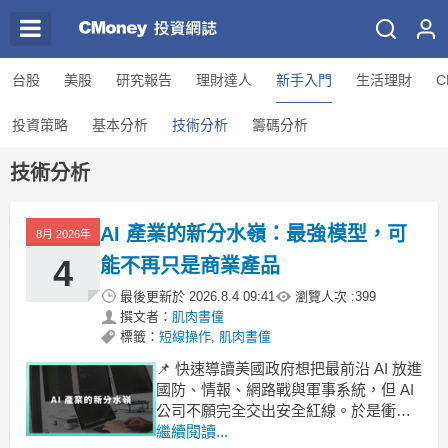
台股
美股
研究報告
理財達人
新手入門
生活理財
C
投資策略
基本分析
技術分析
籌碼分析
技術分析
AI 產業的新分水嶺：最強模型，可
8月 2026年
4
能不再只是商業產品
最後更新於
2026.8.4 09:41
瀏覽人次 :
399
撰文者：
肌肉書僮
標籤：
短線操作
,
肌肉書僮
📌 快速導讀美國政府想把最前沿 AI 放進
國防、情報、網路戰與軍事系統，但 AI
公司不願完全交出安全紅線。於是衝突
從「模型能不能用」升級成「誰能決定
繼續閱讀...