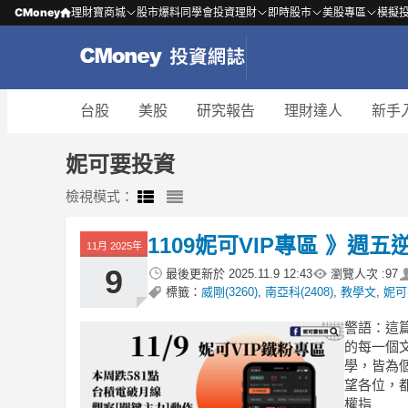
CMoney
理財寶商城
股市爆料同學會
投資理財
即時股市
美股專區
模擬
台股
美股
研究報告
理財達人
新手
妮可要投資
檢視模式：
1109妮可VIP專區 》
11月 2025年
9
最後更新於
2025.11.9 12:43
瀏覽人次 :
97
標籤：
威剛(3260)
,
南亞科(2408)
,
教學文
,
妮可
警語：這
的每一個
學，皆為
望各位，
權指