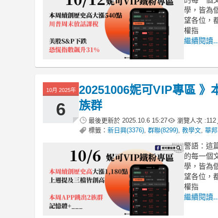
學，皆為
望各位，
權指
繼續閱讀..
20251006妮可VIP專區
10月 2025年
族群
6
最後更新於
2025.10.6 15:27
瀏覽人次 :
112
標籤：
新日興(3376)
,
群聯(8299)
,
教學文
,
華邦電
警語：這
的每一個
學，皆為
望各位，
權指
繼續閱讀..