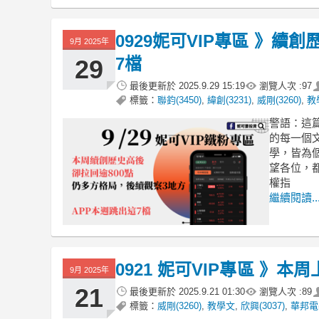
0929妮可VIP專區 》續創
9月 2025年
7檔
29
最後更新於
2025.9.29 15:19
瀏覽人次 :
97
標籤：
聯鈞(3450)
,
緯創(3231)
,
威剛(3260)
,
教
警語：這
的每一個
學，皆為
望各位，
權指
繼續閱讀..
0921 妮可VIP專區 》本
9月 2025年
21
最後更新於
2025.9.21 01:30
瀏覽人次 :
89
標籤：
威剛(3260)
,
教學文
,
欣興(3037)
,
華邦電(