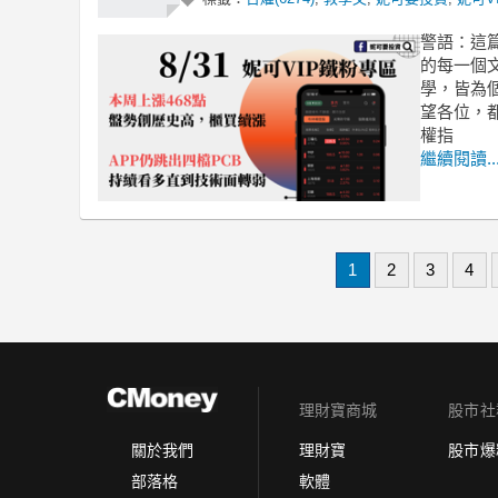
警語：這
的每一個
學，皆為
望各位，
權指
繼續閱讀..
1
2
3
4
理財寶商城
股市社
理財寶
股市爆
關於我們
軟體
部落格