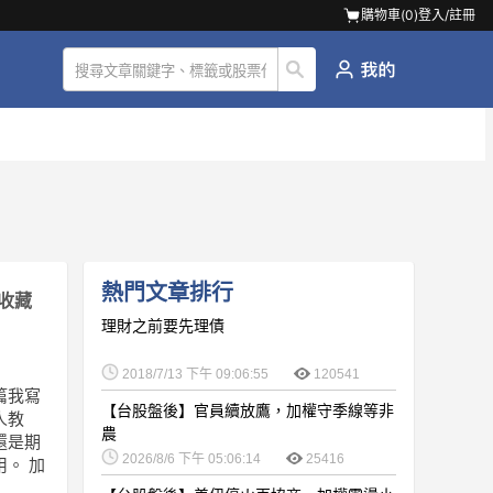
購物車(
0
)
登入/註冊
熱門文章排行
收藏
理財之前要先理債
2018/7/13 下午 09:06:55
120541
篇我寫
【台股盤後】官員續放鷹，加權守季線等非
人教
農
還是期
2026/8/6 下午 05:06:14
25416
。 加