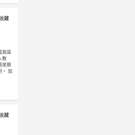
收藏
篇我寫
人教
還是期
。 加
收藏