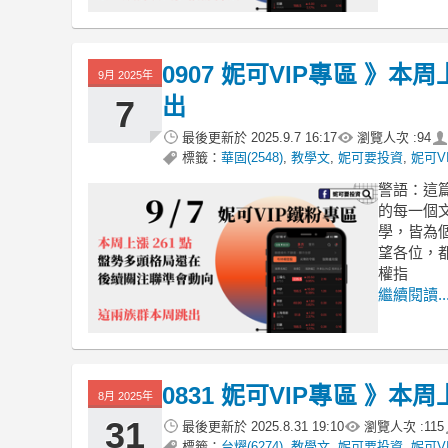
0907 妮可VIP專區 》
9月 2025年
出
7
最後更新於
2025.9.7 16:17
瀏覽人次 :
94
標籤：
華固(2548)
,
教學文
,
妮可要投資
,
妮可V
警語：這
的每一個
學，皆為
望各位，
權指
繼續閱讀..
0831 妮可VIP專區 》本
8月 2025年
31
最後更新於
2025.8.31 19:10
瀏覽人次 :
115
標籤：
台燿(6274)
,
教學文
,
妮可要投資
,
妮可V