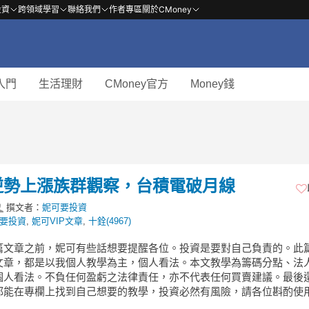
投資
跨領域學習
聯絡我們
作者專區
關於CMoney
入門
生活理財
CMoney官方
Money錢
週五逆勢上漲族群觀察，台積電破月線
撰文者：
妮可要投資
要投資
,
妮可VIP文章
,
十銓(4967)
篇文章之前，妮可有些話想要提醒各位。投資是要對自己負責的。此
文章，都是以我個人教學為主，個人看法。本文教學為籌碼分點、法
個人看法。不負任何盈虧之法律責任，亦不代表任何買賣建議。最後
都能在專欄上找到自己想要的教學，投資必然有風險，請各位斟酌使用