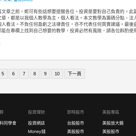
篇文章之前，妮可有些話想要提醒各位。投資是要對自己負責的。此
文章，都是以我個人教學為主，個人看法。本文教學為籌碼分點、法
個人看法。不負任何盈虧之法律責任，亦不代表任何買賣建議。最後
都能在專欄上找到自己想要的教學，投資必然有風險，請各位斟酌使用
.
5
6
7
8
9
10
下一頁
群
投資理財
即時股市
美股專區
料同學會
投資網誌
台股股市
美股放大鏡
Money錢
美股股市
美股股市