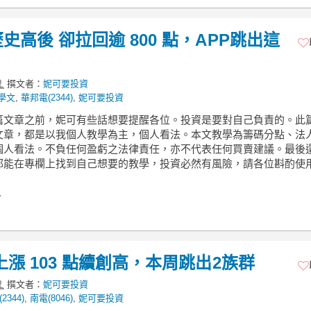
歷史高後 卻拉回逾 800 點，APP跳出這
撰文者：
妮可要投資
學文
,
華邦電(2344)
,
妮可要投資
篇文章之前，妮可有些話想要提醒各位。投資是要對自己負責的。此
文章，都是以我個人教學為主，個人看法。本文教學為籌碼分點、法
個人看法。不負任何盈虧之法律責任，亦不代表任何買賣建議。最後
都能在專欄上找到自己想要的教學，投資必然有風險，請各位斟酌使用
.
周上漲 103 點續創高，本周跳出2族群
撰文者：
妮可要投資
2344)
,
南電(8046)
,
妮可要投資