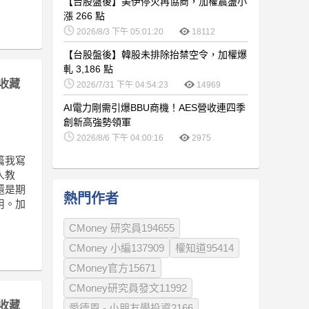
【台股盤後】美伊停火再協商，加權震盪小
漲 266 點
2026/8/3 下午 05:01:20
18112
【台股盤後】韓股未排除抬禁空令，加權爆
軋 3,186 點
收藏
2026/7/31 下午 04:54:23
14969
AI電力剛需引爆BBU商機！AES營收連四季
創新高強勢領軍
2026/8/6 下午 04:00:16
2975
篇我寫
人教
還是期
熱門作者
用。加
CMoney 研究員194655
CMoney 小編137909
權知道95414
CMoney官方15671
CMoney研究員發文11992
收藏
愛德恩 - 小朋友學投資2166