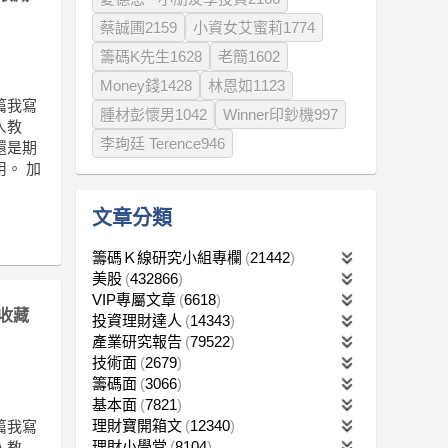
蔡誠圃2159
小資女艾蜜莉1774
籌碼K先生1628
老簡1602
Money錢1428
林恩如1123
篇我寫
腫材彭懷男1042
Winner印鈔機997
人教
李珣廷 Terence946
還是期
。 加
文章分類
籌碼Ｋ線研究小組專欄
21442
美股
432866
VIP專屬文章
6618
收藏
投資理財達人
14343
產業研究報告
79522
技術面
2679
籌碼面
3066
基本面
7821
理財寶開箱文
12340
篇我寫
理財小學堂
8104
人教