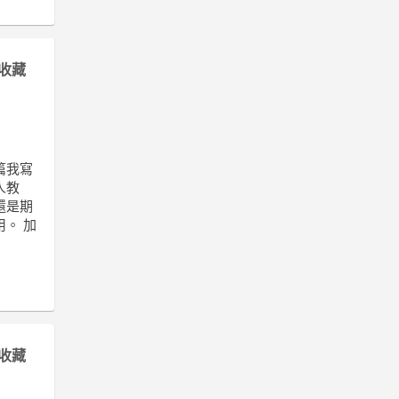
收藏
篇我寫
人教
還是期
。 加
收藏