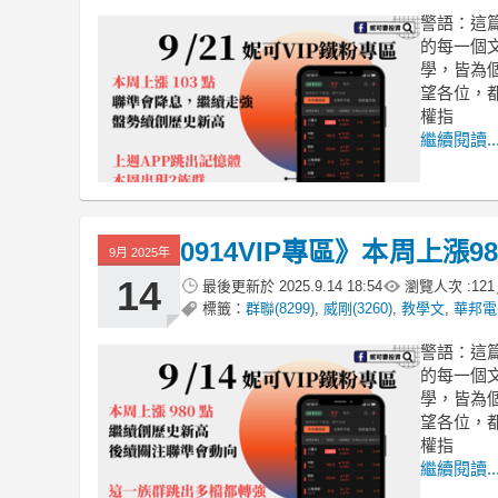
警語：這
的每一個
學，皆為
望各位，
權指
繼續閱讀..
0914VIP專區》本周上漲
9月 2025年
14
最後更新於
2025.9.14 18:54
瀏覽人次 :
121
標籤：
群聯(8299)
,
威剛(3260)
,
教學文
,
華邦電(
警語：這
的每一個
學，皆為
望各位，
權指
繼續閱讀..