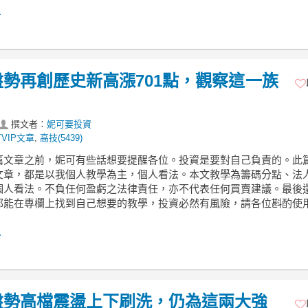
.
周盤勢再創歷史新高漲701點，觀察這一族
撰文者：
妮可要投資
VIP文章
,
高技(5439)
篇文章之前，妮可有些話想要提醒各位。投資是要對自己負責的。此
文章，都是以我個人教學為主，個人看法。本文教學為籌碼分點、法
個人看法。不負任何盈虧之法律責任，亦不代表任何買賣建議。最後
都能在專欄上找到自己想要的教學，投資必然有風險，請各位斟酌使
.
本周盤勢高檔震盪上下刷洗，仍為這兩大強