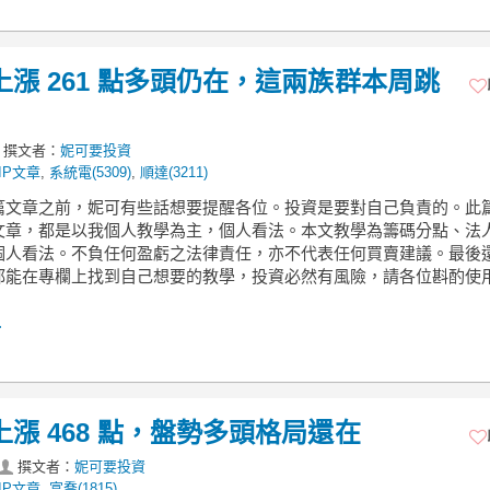
本周上漲 261 點多頭仍在，這兩族群本周跳
撰文者：
妮可要投資
IP文章
,
系統電(5309)
,
順達(3211)
篇文章之前，妮可有些話想要提醒各位。投資是要對自己負責的。此
文章，都是以我個人教學為主，個人看法。本文教學為籌碼分點、法
個人看法。不負任何盈虧之法律責任，亦不代表任何買賣建議。最後
都能在專欄上找到自己想要的教學，投資必然有風險，請各位斟酌使用
.
周上漲 468 點，盤勢多頭格局還在
撰文者：
妮可要投資
IP文章
,
富喬(1815)