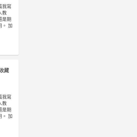
篇我寫
人教
還是期
。 加
收藏
篇我寫
人教
還是期
。 加