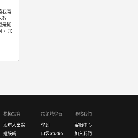
篇我寫
人教
還是期
。 加
模擬投資
跨領域學習
聯絡我們
股市大富翁
學到
客服中心
選股網
口袋Studio
加入我們