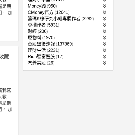
Money錢
950
還是期
CMoney官方
12641
。 加
籌碼K線研究小組專欄作者
3282
專欄作者
5931
財經
206
原物料
1970
台股盤後速報
137869
理財生活
2231
Rich智富選股
17
收藏
穹蒼美股
26
篇我寫
人教
還是期
。 加