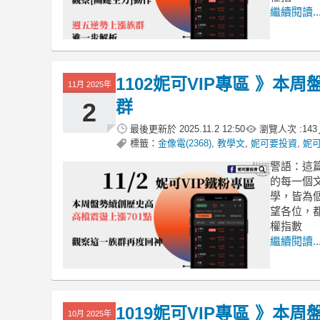
繼續閱讀..
1102妮可VIP專區 》本
11月 2025年
群
2
最後更新於
2025.11.2 12:50
瀏覽人次 :
143
標籤：
金像電(2368)
,
教學文
,
妮可要投資
,
妮可
警語：這
的每一個
學，皆為
望各位，
權指數
繼續閱讀..
1019妮可VIP專區 》
10月 2025年