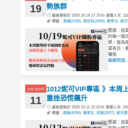
勢族群
19
最後更新於
2025.10.19 17:15
瀏覽人次 :
11
標籤：
景碩(3189)
,
南亞科(2408)
,
教學文
,
妮可
警語：這
的每一個
學，皆為
望各位，
權指
繼續閱讀..
1012妮可VIP專區 》本
10月 2025年
重挫恐慌飆升
11
最後更新於
2025.10.11 22:22
瀏覽人次 :
18
標籤：
群聯(8299)
,
教學文
,
欣興(3037)
,
妮可要
警語：這
的每一個