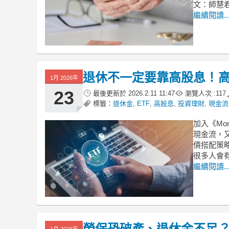
文：師慧
繼續閱讀..
退休不一定要靠高股息！高股息
1月 2026年
23
最後更新於
2026.2.11 11:47
瀏覽人次 :
117
標籤：
退休金
,
ETF
,
高股息
,
投資理財
,
現金流
加入《Mo
現金流，
債搭配策略
很多人會
繼續閱讀..
勞保恐破產、退休金不足
1月 2026年