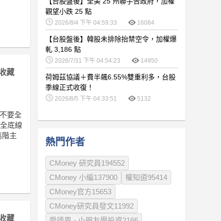
【台股盤後】全美 25 州聯手告政府，加權
觀望小跌 25 點
2026/8/4 下午 04:59:33
16084
【台股盤後】韓股未排除抬禁空令，加權爆
軋 3,186 點
2026/7/31 下午 04:54:23
14950
收藏
荷姆茲協議＋費半飆6.55%雙重利多，台股
季線正式收復！
2026/8/5 下午 04:33:51
5132
要不要全
安全底線
高階主
熱門作者
CMoney 研究員194552
CMoney 小編137900
權知道95414
CMoney官方15653
CMoney研究員發文11992
收藏
愛德恩 - 小朋友學投資2166