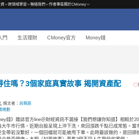
投資
跨領域學習
聯絡我們
作者專區
關於CMoney
入門
生活理財
CMoney官方
Money錢
得住嗎？3個家庭真實故事 揭開資產配
撰文者：
呂珮辰
務規劃
ney錢》雜誌官方line＠財經資訊不漏接【我們想讓你知道】相較於20
路大牛市行情，近期台股呈現上沖下洗，來回漲跌千點已成常態。當
安全帶若沒繫好，一個回檔就可能被甩下車。此時最該做的，是回頭
組合是否健康。本期〈封面故事〉蒐集3個不同人生階段的案例：