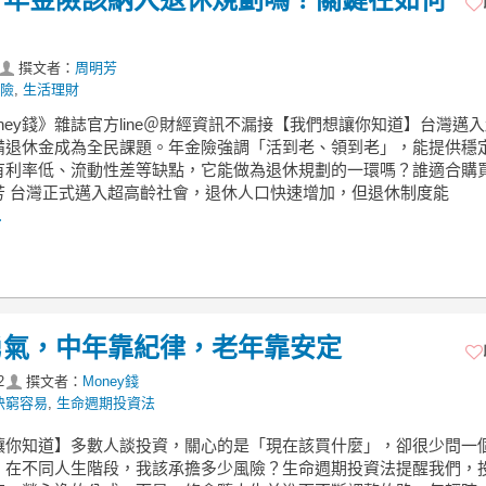
撰文者：
周明芳
險
,
生活理財
ney錢》雜誌官方line＠財經資訊不漏接【我們想讓你知道】台灣邁
備退休金成為全民課題。年金險強調「活到老、領到老」，能提供穩
有利率低、流動性差等缺點，它能做為退休規劃的一環嗎？誰適合購買
芳 台灣正式邁入超高齡社會，退休人口快速增加，但退休制度能
.
勇氣，中年靠紀律，老年靠安定
2
撰文者：
Money錢
快窮容易
,
生命週期投資法
讓你知道】多數人談投資，關心的是「現在該買什麼」，卻很少問一
：在不同人生階段，我該承擔多少風險？生命週期投資法提醒我們，