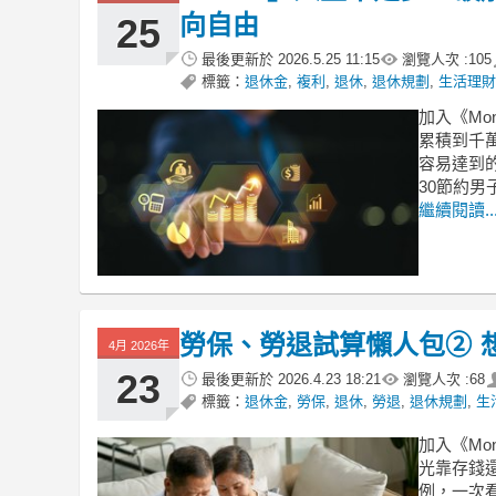
向自由
25
最後更新於
2026.5.25 11:15
瀏覽人次 :
105
標籤：
退休金
,
複利
,
退休
,
退休規劃
,
生活理財
加入《Mo
累積到千
容易達到
30節約
繼續閱讀..
勞保、勞退試算懶人包② 
4月 2026年
23
最後更新於
2026.4.23 18:21
瀏覽人次 :
68
標籤：
退休金
,
勞保
,
退休
,
勞退
,
退休規劃
,
生
加入《Mo
光靠存錢
例，一次