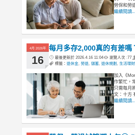
勞保和勞
繼續閱讀..
每月多存2,000真的有差
4月 2026年
16
最後更新於
2026.4.16 11:04
瀏覽人次 :
77
標籤：
退休金
,
勞退
,
儲蓄
,
退休規劃
,
生活理財
加入《Mo
作繁忙，
只需每月
文：十方
繼續閱讀..