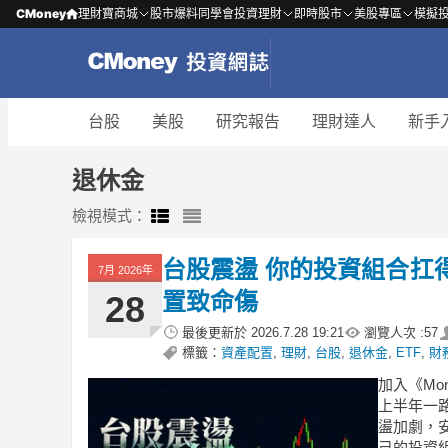
CMoney
理財寶商城
股市爆料同學會
投資理財
即時股市
美股專區
模擬
台股
美股
研究報告
理財達人
新手
退休金
檢視模式：
台股震盪 你的投資組合扛
7月 2026年
置致命傷
28
最後更新於
2026.7.28 19:21
瀏覽人次 :
57
標籤：
資產配置
,
理財
,
台股
,
退休金
,
ETF
,
財
加入《Mo
上半年一
盪加劇，
己的投資