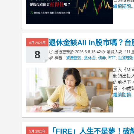
繼續閱讀..
退休金該All in股市嗎？
6月 2026年
8
最後更新於
2026.6.8 15:42
瀏覽人次 :
111
標籤：
資產配置
,
退休金
,
債券
,
ETF
,
投資理財
加入《Mo
部領出投
的前提下
管，49
繼續閱讀..
「FIRE」人生不是夢！破
5月 2026年