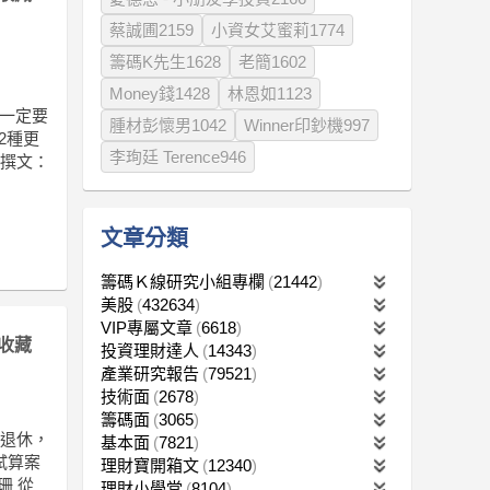
蔡誠圃2159
小資女艾蜜莉1774
籌碼K先生1628
老簡1602
Money錢1428
林恩如1123
不一定要
腫材彭懷男1042
Winner印鈔機997
2種更
李珣廷 Terence946
 撰文：
文章分類
籌碼Ｋ線研究小組專欄
21442
美股
432634
VIP專屬文章
6618
收藏
投資理財達人
14343
產業研究報告
79521
技術面
2678
籌碼面
3065
歲退休，
基本面
7821
試算案
理財寶開箱文
12340
珊 從
理財小學堂
8104