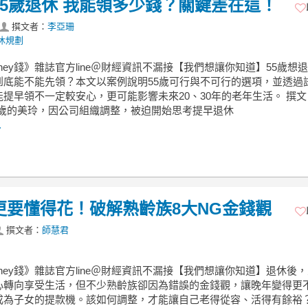
55歲退休 我能領多少錢？關鍵差在這！
撰文者：
李亞珊
休規劃
ney錢》雜誌官方line＠財經資訊不漏接【我們想讓你知道】55歲想
到底能不能先領？本文以案例說明55歲可行與不可行的選項，並透過
能提早領不一定較安心，更可能影響未來20、30年的老年生活。 撰
55歲的美玲，因公司組織調整，被迫開始思考提早退休
.
更要懂得花！破解熟齡族8大NG金錢觀
撰文者：
師慧君
ney錢》雜誌官方line＠財經資訊不漏接【我們想讓你知道】退休後
心轉向享受生活，但不少熟齡族卻因為錯誤的金錢觀，讓晚年變得更
成為子女的提款機。該如何調整，才能讓自己老得從容、活得有餘裕？