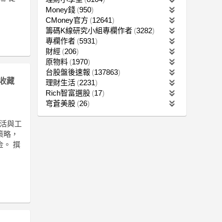
Money錢
950
CMoney官方
12641
籌碼K線研究小組專欄作者
3282
專欄作者
5931
財經
206
原物料
1970
台股盤後速報
137863
收藏
理財生活
2231
Rich智富選股
17
穹蒼美股
26
生活與工
策略，
。 撰