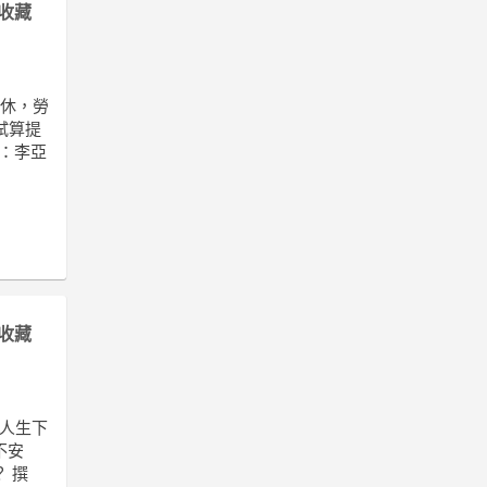
收藏
退休，勞
試算提
文：李亞
收藏
，人生下
不安
 撰