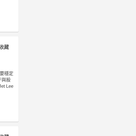
收藏
想要穩定
F與股
 Lee