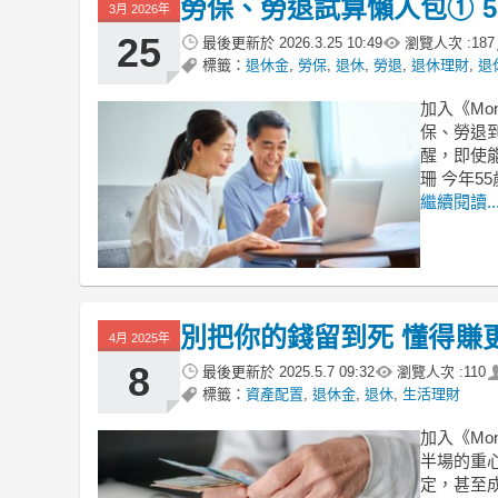
勞保、勞退試算懶人包① 
3月 2026年
25
最後更新於
2026.3.25 10:49
瀏覽人次 :
187
標籤：
退休金
,
勞保
,
退休
,
勞退
,
退休理財
,
退
加入《Mo
保、勞退
醒，即使
珊 今年
繼續閱讀..
別把你的錢留到死 懂得賺
4月 2025年
8
最後更新於
2025.5.7 09:32
瀏覽人次 :
110
標籤：
資產配置
,
退休金
,
退休
,
生活理財
加入《Mo
半場的重
定，甚至