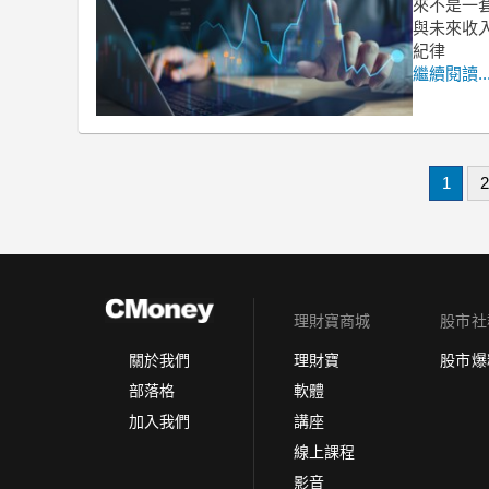
來不是一
與未來收
紀律
繼續閱讀..
1
2
理財寶商城
股市社
理財寶
股市爆
關於我們
軟體
部落格
講座
加入我們
線上課程
影音