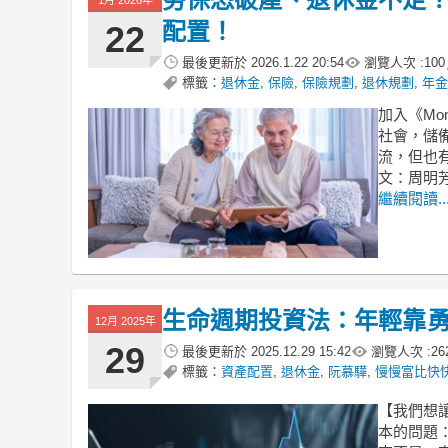
配置！
22
最後更新於
2026.1.22 20:54
瀏覽人次 :
100
標籤：
退休金
,
保險
,
保險規劃
,
退休規劃
,
年金
加入《Mo
社會，儲
流，但也
文：周明
繼續閱讀..
生命週期投資法：年輕靠
12月 2025年
29
最後更新於
2025.12.29 15:42
瀏覽人次 :
26
標籤：
資產配置
,
退休金
,
阮慕驊
,
慢慢富比快
【我們想
本的問題