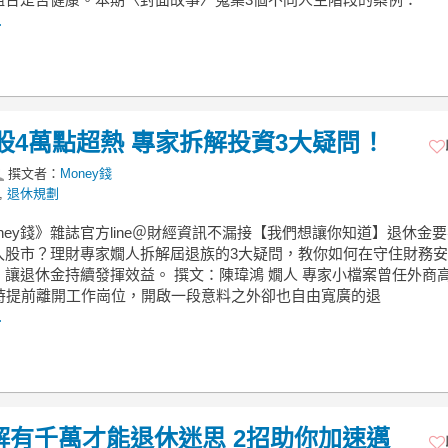
.
台股4萬點超熱 專家拆解投資3大疑問！
撰文者：
Money錢
,
退休規劃
ney錢》雜誌官方line＠財經資訊不漏接【我們想讓你知道】退休金
入股市？理財專家嫺人拆解屆退族的3大疑問，教你如何在守住財務
，讓退休金持續發揮效益。 撰文：陳瑋鴻 嫺人 專家小檔案曾任外商
歲時提前離開工作崗位，開啟一段意料之外卻也自由寬廣的退
.
解有千萬才能退休迷思 2招助你加速邁