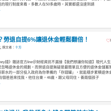
退的現行制度來看，多數人在50多歲時，其實都還沒達到請
.
嗎？勞退自提6%讓退休金輕鬆翻倍！
撰文者：
十方
ney錢》雜誌官方line＠財經資訊不漏接【我們想讓你知道】現代人
常忽略退休金的規劃，而勞退自提無疑是最簡單且方便的退休金儲蓄
將薪水的一部分投入政府為你準備的「存錢罐」，就能穩步累積退休金
 有個爸爸來找我，他住台東，46歲，跟父母同住，養兩個孩子
.