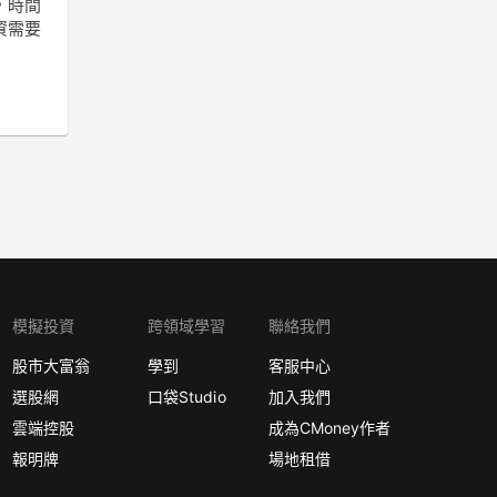
，時間
資需要
模擬投資
跨領域學習
聯絡我們
股市大富翁
學到
客服中心
選股網
口袋Studio
加入我們
雲端控股
成為CMoney作者
報明牌
場地租借