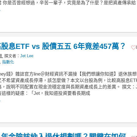
君 你是否曾經想過，辛苦一輩子，究竟是為了什麼？是把資產傳承給
.
ETF vs 股債五五 6年竟差457萬？
撰文者：
Jet Lee
,
指數化
ney錢》雜誌官方line＠財經資訊不漏接【我們想讓你知道】退休族
又不希望資產成長停滯，該怎麼做？本文以台股為例，比較高股息ET
，說明不同配置在現金流穩定度與長期資產成長上的差異。 撰文：Jet
有這樣的疑慮：「Jet，我知道投資要看長期成
.
？年金險該納入退休規劃嗎？關鍵在如何