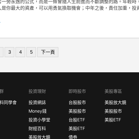
套一勞永逸的公式，而是一條會隨人生前進而不斷調整的路。年輕時
入是你最大的資產，可以用勇氣換取機會；中年之後，責任加重，投
.
3
4
5
下一頁
群
投資理財
即時股市
美股專區
料同學會
投資網誌
台股股市
美股放大鏡
Money錢
美股股市
美股股市
投資小學堂
台股ETF
美股ETF
財經百科
美股ETF
美股放大鏡
債券