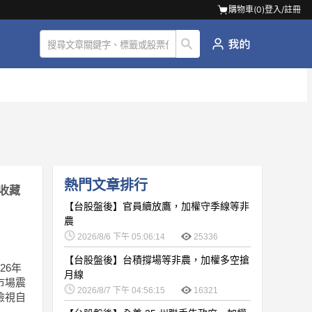
購物車(
0
)
登入/註冊
熱門文章排行
收藏
【台股盤後】官員續放鷹，加權守季線等非
農
2026/8/6 下午 05:06:14
25336
【台股盤後】台積撐場等非農，加權多空搶
26年
月線
市場震
2026/8/7 下午 04:56:15
16321
檢視自