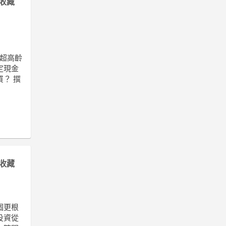
收藏
入超高齡
定現金
？ 撰
收藏
個更根
投資從