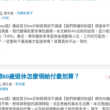
撰文者：
30節約男子
,
FIRE
ney錢》雜誌官方line＠財經資訊不漏接【我們想讓你知道】想退休
萬資產，現代職場有更多彈性選擇。本文解析4%法則的迷思，並介紹
的「FIRE」模式，帶你重新思考退休金規劃與人生、工作的可能性。
男子 一定要有千萬資產才能退休嗎？其實真的不必，現代
.
想60歲退休怎麼領給付最划算？
撰文者：
李亞珊
活理財
ney錢》雜誌官方line＠財經資訊不漏接【我們想讓你知道】想在60
還不夠，勞保與勞退的請領時點，決定老後的基本生活費。本文透過
看懂提早退休的代價，以及如何規劃65歲之前的現金流。 撰文：李亞