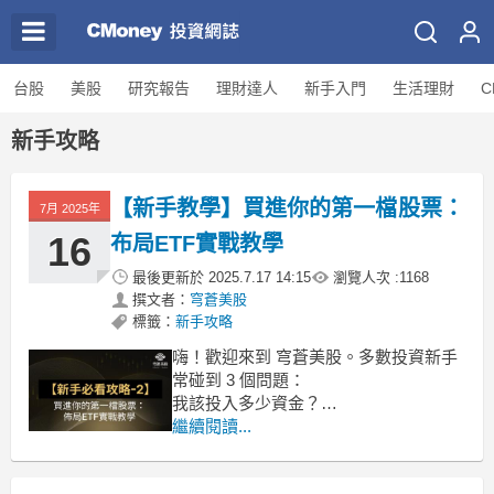
台股
美股
研究報告
理財達人
新手入門
生活理財
C
新手攻略
【新手教學】買進你的第一檔股票：
7月 2025年
16
布局ETF實戰教學
最後更新於
2025.7.17 14:15
瀏覽人次 :
1168
撰文者：
穹蒼美股
標籤：
新手攻略
嗨！歡迎來到 穹蒼美股。多數投資新手
常碰到 3 個問題：
我該投入多少資金？
要買哪一檔股票（或 ETF）？
繼續閱讀...
單檔到底要花多少錢？
以下將帶你透過「佈局 ETF」策略，循