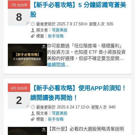
序完成第一筆交易。
【新手必看攻略】5 分鐘認識穹蒼美
7月 2025年
8
股
最後更新於
2025.7.9 17:59
瀏覽人次 :
835
撰文者：
穹蒼美股
標籤：
新手攻略
你可能聽過「低位階進場、穩穩獲利」
的投資方法，也知道 ETF 是小資族投資
美股的好選擇，但卻不確定要怎麼開
始、怎麼挑？
繼續閱讀...
穹蒼美股APP，就是要來幫助你的！即
使你不懂大俠的策略，也能透過這支
APP，掌握「什麼時候該進場？該買什
【新手必看攻略】使用APP前須知！
6月 2025年
麼？該賣了嗎？」這些關鍵問題。
打開穹蒼美股APP，你會看到幾個
2
請閱讀後再開始！
最後更新於
2025.6.24 17:12
瀏覽人次 :
940
撰文者：
穹蒼美股
標籤：
新手攻略
【買什麼】必看四大選股策略清單說明