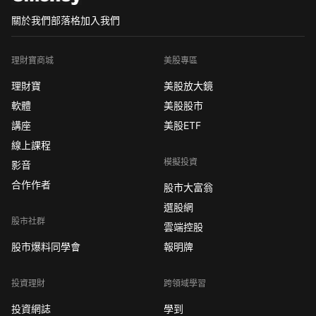
關於我們
部落格
加入我們
理財寶商城
美股專區
理財寶
美股放大鏡
軟體
美股股市
講座
美股ETF
線上課程
模擬投資
影音
合作作者
股市大富翁
選股網
股市社群
雲端控股
股市爆料同學會
報明牌
投資理財
跨領域學習
投資網誌
學到