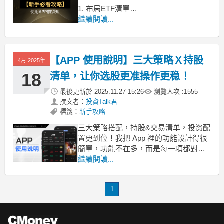
1. 布局ETF清單
幫你篩選出年化績效強於大盤，且處於
繼續閱讀...
低位階的 ETF！不知道怎麼開始逢低布
局？就從這個清單輕鬆下手！
【APP 使用說明】三大策略Ｘ持股
2. 調節ETF清單
4月 2025年
18
清单，让你选股更准操作更稳！
最後更新於
2025.11.27 15:26
瀏覽人次 :
1555
撰文者：
投資Talk君
標籤：
新手攻略
三大策略搭配，持股&交易清单，投资配
置更到位！我把 App 裡的功能設計得很
簡單，功能不在多，而是每一項都對
「投資邏輯建立」有實際幫助。以下是
繼續閱讀...
6 大主要功能介紹，帶你一步步認識它
怎麼幫助你理解市場、挑選標的、制定
1
策略。 市場情緒與總經數據｜一眼看出
行情冷熱與風險氛圍首頁的「市場情緒
溫度計」