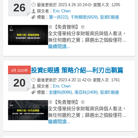
各位投資朋友大家好~我是E大，歡迎來
26
最後更新於
2023.4.26 10:24
瀏覽人次 :
1205
到【投資E眼通】軟體，台股近1,800檔
撰文者：
Eric Chen
股票，在這篇文章中，我將帶
標籤：
寶一(8222)
,
千附精密(6829)
,
投資E眼通
※【免責聲明】※
全文僅單純分享財報資訊與個人看法，
無任何邀約之實；篩選出之個股僅符合
量化條件，亦無推薦之意，僅供讀者參
繼續閱讀...
考，若有任何交易行為須自行判斷並承
擔風險。
投資E眼通 策略介紹—利刃出鞘篇
前言
4月 2023年
各位投資朋友大家好~我是E大，歡迎來
20
最後更新於
2023.4.20 11:42
瀏覽人次 :
1761
到【投資E眼通】軟體，台股近1,800檔
撰文者：
Eric Chen
股票，在這篇文章中，我將帶
標籤：
宏捷科(8086)
,
南亞科(2408)
,
投資E眼通
※【免責聲明】※
全文僅單純分享財報資訊與個人看法，
無任何邀約之實；篩選出之個股僅符合
量化條件，亦無推薦之意，僅供讀者參
繼續閱讀...
考，若有任何交易行為須自行判斷並承
擔風險。