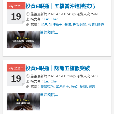
投資E眼通｜五檔當沖進階技巧
前言
4月 2023年
各位投資朋友大家好~我是E大，歡迎來
19
最後更新於
2023.4.19 15:41
瀏覽人次 :
599
到【投資E眼通】軟體，台股近1,800檔
撰文者：
Eric Chen
股票，在這篇文章中，我將帶
標籤：
當沖
,
當沖新手
,
突破
,
進場邏輯
,
投資E眼通
繼續閱讀...
投資E眼通｜認識五檔假突破
4月 2023年
19
最後更新於
2023.4.19 15:14
瀏覽人次 :
473
撰文者：
Eric Chen
標籤：
交易技巧
,
當沖新手
,
突破
,
投資E眼通
繼續閱讀...