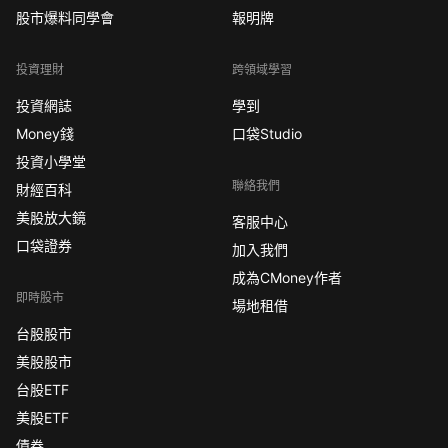
股市爆料同學會
報明牌
投資理財
跨領域學習
投資網誌
學到
Money錢
口袋Studio
投資小學堂
聯絡我們
財經百科
美股放大鏡
客服中心
口袋證券
加入我們
成為CMoney作者
即時股市
場地租借
台股股市
美股股市
台股ETF
美股ETF
債券