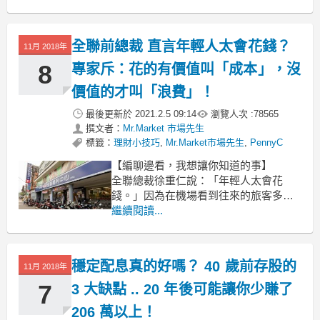
在初期剛開始投資時，
多數都是以股票為第一優先！
全聯前總裁 直言年輕人太會花錢？
11月 2018年
8
專家斥：花的有價值叫「成本」，沒
價值的才叫「浪費」！
最後更新於
2021.2.5 09:14
瀏覽人次 :
78565
撰文者：
Mr.Market 市場先生
標籤：
理財小技巧
,
Mr.Market市場先生
,
PennyC
【編聊邊看，我想讓你知道的事】
全聯總裁徐重仁說：「年輕人太會花
錢。」因為在機場看到往來的旅客多是
年輕人，於是他便認為年輕人應該要多
繼續閱讀...
量入為出，這句話卻引發了網友非常大
的反彈。對的，你不該亂花錢，但其實
也不需要害怕花錢！可以考慮給自己一
穩定配息真的好嗎？ 40 歲前存股的
11月 2018年
個新挑戰：「今年如何很有意義地花掉
10 萬元？」
7
3 大缺點 .. 20 年後可能讓你少賺了
206 萬以上！