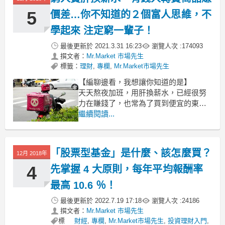
5
價差…你不知道的２個富人思維，不
學起來 注定窮一輩子！
最後更新於
2021.3.31 16:23
瀏覽人次 :
174093
撰文者：
Mr.Market 市場先生
標籤：
理財
,
專欄
,
Mr.Market市場先生
【編聊邊看，我想讓你知道的是】
天天熬夜加班，用肝換薪水，已經很努
力在賺錢了，也常為了買到便宜的東西
貨比三家，甚至曾花時間排了好幾小時
繼續閱讀...
的隊，只為買到最便宜的物品，為什麼
我還是存不了錢？其實，你以為的「省
錢」撇步，只會讓你越來越窮！有錢
「股票型基金」是什麼、該怎麼買？
12月 2018年
人，都是…
4
先掌握 4 大原則，每年平均報酬率
文 / 市場先生
最高 10.6 ％！
最後更新於
2022.7.19 17:18
瀏覽人次 :
24186
撰文者：
Mr.Market 市場先生
標
財經
,
專欄
,
Mr.Market市場先生
,
投資理財入門
,