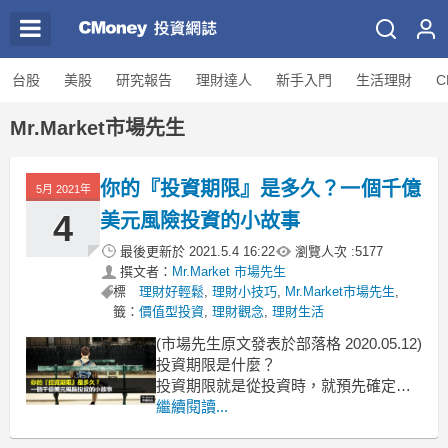
台股
美股
研究報告
理財達人
新手入門
生活理財
C
Mr.Market市場先生
你的『投資期限』是多久？一個千億
5月 2021年
4
美元風險投資的小故事
最後更新於
2021.5.4 16:22
瀏覽人次 :
5177
撰文者：
Mr.Market 市場先生
標
理財好輕鬆
,
理財小技巧
,
Mr.Market市場先生
,
籤：
價值型投資
,
理財觀念
,
理財生活
(市場先生原文發表於部落格 2020.05.12)
投資期限是什麼？
投資期限就是從投資時，就預先確定的
投資回收日期限。
繼續閱讀...
你是否常常覺得擔心遇到崩盤、不知道