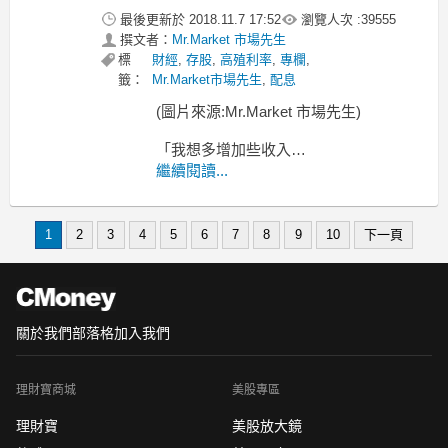
最後更新於
2018.11.7 17:52
瀏覽人次 :
39555
撰文者：
Mr.Market 市場先生
標
財經
,
存股
,
高殖利率
,
專欄
,
籤：
Mr.Market市場先生
,
配息
(圖片來源:Mr.Market 市場先生)
「我想多增加些收入
把錢都放到 ...
繼續閱讀...
穩定配息的投資裡」
上週市場先生和一位朋友聊天，
1
2
3
4
5
6
7
8
9
10
下一頁
關於我們
部落格
加入我們
理財寶商城
美股專區
理財寶
美股放大鏡