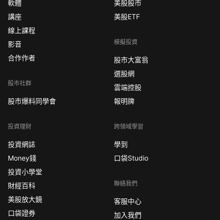
軟體
美股股市
講座
美股ETF
線上課程
模擬投資
影音
合作作者
股市大富翁
選股網
股市社群
雲端控股
股市爆料同學會
報明牌
投資理財
跨領域學習
投資網誌
學到
Money錢
口袋Studio
投資小學堂
聯絡我們
財經百科
美股放大鏡
客服中心
口袋證券
加入我們