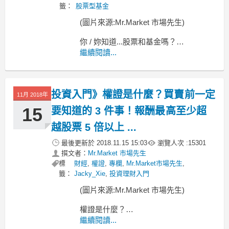
籤：
股票型基金
(圖片來源:Mr.Market 市場先生)
你 / 妳知道...股票和基金嗎？
對於廣大的投資市場來說，「股票」和
繼續閱讀...
「基金」絕對可以說是被最多人使用的
大眾理財工具！而基金又因為相對簡
單，不必像買賣股票一樣，自己得投入
投資入門》權證是什麼？買賣前一定
時間研究與分析，所以算是相當熱門的
11月 2018年
懶人投資法。
15
要知道的 3 件事！報酬最高至少超
利用基金投
越股票 5 倍以上 ...
最後更新於
2018.11.15 15:03
瀏覽人次 :
15301
撰文者：
Mr.Market 市場先生
標
財經
,
權證
,
專欄
,
Mr.Market市場先生
,
籤：
Jacky_Xie
,
投資理財入門
(圖片來源:Mr.Market 市場先生)
權證是什麼？
大部份的投資新手，
繼續閱讀...