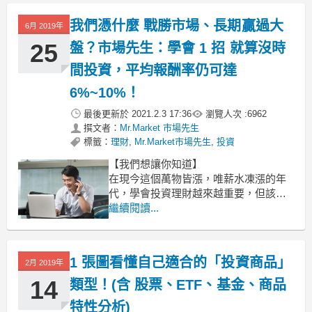
何時要賣出？市場先生今天先來說一個
小故事。
我們憑什麼 戰勝市場、長期贏過大
6月 2019年
文 / 市場先生
25
盤？市場先生：學會 1 招 就算沒時
間投資，平均報酬率仍可達
6%~10%！
最後更新於
2021.2.3 17:36
瀏覽人次 :
6962
撰文者：
Mr.Market 市場先生
標籤：
理財
,
Mr.Market市場先生
,
投資
【我們想讓你知道】
在現今這個萬物皆漲，唯薪水凍漲的年
代，學會投資理財越來越重要，但該怎
麼樣才能戰勝市場，長期贏過大盤呢？
繼續閱讀...
是將有限的資本，投資在股票或ETF
嗎？理財達人—市場專家：好的投資分
析方法必要條件，就是…
1 張圖看懂自己適合的「投資商品」
2月 2019年
文 / 市場先生
14
類型！(含 股票、ETF、基金、商品
在投
特性分析)