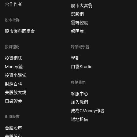
合作作者
股市大富翁
選股網
股市社群
雲端控股
股市爆料同學會
報明牌
投資理財
跨領域學習
投資網誌
學到
Money錢
口袋Studio
投資小學堂
聯絡我們
財經百科
美股放大鏡
客服中心
口袋證券
加入我們
成為CMoney作者
即時股市
場地租借
台股股市
美股股市