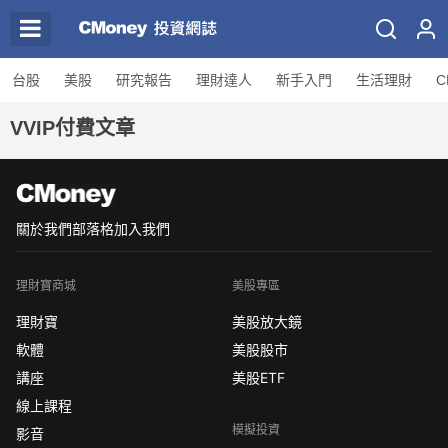
台股
美股
研究報告
理財達人
新手入門
生活理財
C
VVIP付費文章
關於我們
部落格
加入我們
理財寶商城
美股專區
理財寶
美股放大鏡
軟體
美股股市
講座
美股ETF
線上課程
模擬投資
影音