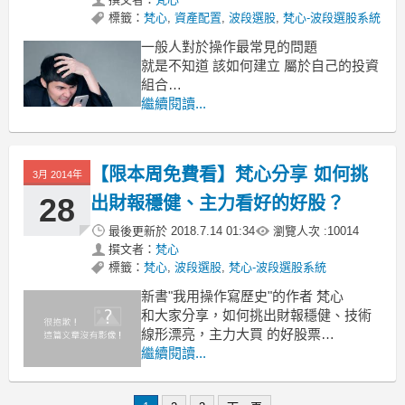
標籤：
梵心
,
資產配置
,
波段選股
,
梵心-波段選股系統
一般人對於操作最常見的問題
就是不知道 該如何建立 屬於自己的投資
組合
還有短、中長線的資金不知道該如何配
繼續閱讀...
置 ?
才能將風險降低，甚至加碼提高獲利
【限本周免費看】梵心分享 如何挑
一般來說，投資股票有3種交易操作的方
3月 2014年
式：
28
出財報穩健、主力看好的好股？
最後更新於
2018.7.14 01:34
瀏覽人次 :
10014
撰文者：
梵心
標籤：
梵心
,
波段選股
,
梵心-波段選股系統
新書"我用操作寫歷史"的作者 梵心
和大家分享，如何挑出財報穩健、技術
線形漂亮，主力大買 的好股票
影片還提到了資金控管的技巧，操作週
繼續閱讀...
期的設定，還有幾個選股案例