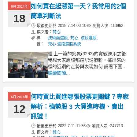
所以我們就先分享 金屬機殼 這個部份
如何買在起漲第一天？我常用的2個
說到金屬機殼，就不得不提這2家公司：
6月 2014年
可成(2474)：包了iphone、i
18
簡單判斷法
最後更新於
2018.7.14 03:10
瀏覽人次 :
113962
撰文者：
梵心
標
技術面選股
,
梵心
,
波段選股
,
籤：
梵心-波段選股系統
繼 上一篇的鈊象(3293)的實戰運用之後
我想大家應該都還記憶猶新，挑出來的
標的近期的走勢與表現如何 請看下圖
從5/21選出後 97.2塊，一路飆漲至今日
繼續閱讀...
(6/17)已經漲到 155塊
(參考文章：我如何用基本面+技術面選
到波段股，鈊象(3293))
何時買比買進哪張股票更關鍵？專家
6月 2014年
當一檔股票
12
解析：強勢股 3 大買進時機、賣出
訊號！
最後更新於
2022.7.11 11:36
瀏覽人次 :
247713
撰文者：
梵心