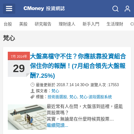
台股
美股
研究報告
理財達人
新手入門
生活理財
C
梵心
大盤高檔守不住？你應該靠投資組合
7月 2014年
29
保住你的報酬！(7月組合領先大盤報
酬7.25%)
最後更新於
2018.7.14 14:30
瀏覽人次 :
17553
撰文者：
梵心
標籤：
技術面選股
,
梵心
,
梵心-波段選股系統
最近常有人在問，大盤漲到這裡，還能
買股票嗎？
其實，無論是在什麼時候買股票
一般人對於操作最常見的問題
繼續閱讀...
就是不知道 該如何建立 屬於自己的投資