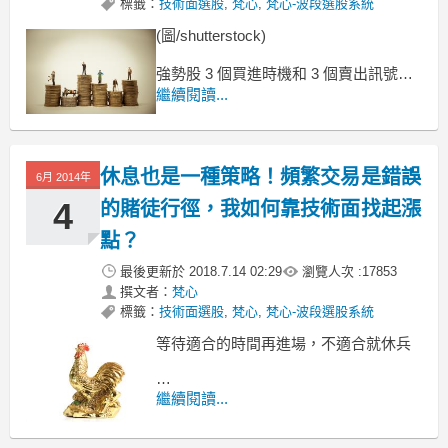
標籤：
技術面選股
,
梵心
,
梵心-波段選股系統
(圖/shutterstock)
強勢股 3 個買進時機和 3 個賣出訊號
很多投資人都嚮往買到一檔「強勢
繼續閱讀...
股」，但是真正買到強勢股的機率不能
說沒有，但如何操作才能獲取最大利潤
卻是最困難的一件事，股票有買有賣叫
休息也是一種策略！頻繁交易是錯誤
做操作，買進持有一段時間在有獲利的
6月 2014年
情況之下叫做投資，而呈現虧損的情況
4
的賭徒行徑，我如何靠技術面找起漲
之
點？
最後更新於
2018.7.14 02:29
瀏覽人次 :
17853
撰文者：
梵心
標籤：
技術面選股
,
梵心
,
梵心-波段選股系統
等待適合的時間再進場，不適合就休兵
孫武曰：「軍有所不擊，城有所不攻，
繼續閱讀...
地有所不爭，君命有所不受。」