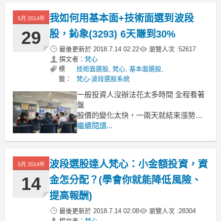
應用在金融操作就是 要選擇適合你的行
情做，不必勉強每天都要做，
我如何用基本面+技術面選到波段
5月 2014年
29
股，鈊象(3293) 6天賺到30%
最後更新於
2018.7.14 02:22
瀏覽人次 :
52617
撰文者：
梵心
標
技術面選股
,
梵心
,
基本面選股
,
籤：
梵心-波段選股系統
一般投資人沒辦法花太多時間 全程看著
盤
股價的變化太快，一兩天就結束漲勢，
常常會讓人錯過獲利的機會
繼續閱讀...
如果想要選擇一檔股票，可以穩定的賺
個波段利潤
進可攻、又退可守的中線投資標的要怎
波段選股達人梵心：小金額投資，資
5月 2014年
麼選呢？
步驟一：搭配基本面三大要素
14
金怎分配？(學會你就能降低風險、
想要中線佈局，一定得看個股在基本面
提高報酬)
的方面是不是穩健
最後更新於
2018.7.14 02:08
瀏覽人次 :
28304
撰文者：
梵心