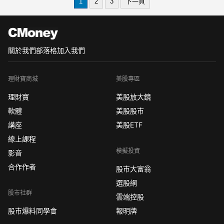
請大家一定要把握本週的最後機會。
1
2
3
下一頁
關於我們
部落格
加入我們
理財寶商城
美股專區
理財寶
美股放大鏡
軟體
美股股市
講座
美股ETF
線上課程
模擬投資
影音
合作作者
股市大富翁
選股網
股市社群
雲端控股
股市爆料同學會
報明牌