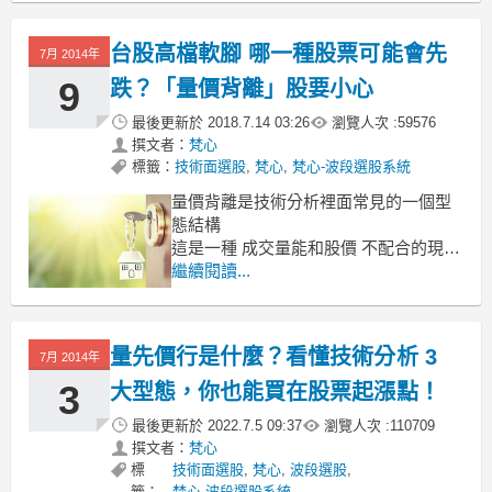
組合？
台股高檔軟腳 哪一種股票可能會先
如果能夠一次就買到飆股，當然是很高
7月 2014年
興的事
9
跌？「量價背離」股要小心
最後更新於
2018.7.14 03:26
瀏覽人次 :
59576
撰文者：
梵心
標籤：
技術面選股
,
梵心
,
梵心-波段選股系統
量價背離是技術分析裡面常見的一個型
態結構
這是一種 成交量能和股價 不配合的現
象，透露出方向即將改變 或 出現轉折的
繼續閱讀...
背離訊號
無論在漲升格局或下跌趨勢下，都有可
能會發生
量先價行是什麼？看懂技術分析 3
7月 2014年
上一篇：量先價行 中提到，
3
大型態，你也能買在股票起漲點！
所謂的量先價行 是運用成交量領先股價
最後更新於
2022.7.5 09:37
瀏覽人次 :
110709
反應的基礎
撰文者：
梵心
標
技術面選股
,
梵心
,
波段選股
,
籤：
梵心-波段選股系統