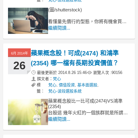
(圖/shutterstock)
看懂量先價行的型態，你將有機會買在
起漲點
繼續閱讀...
量先價行是技術分析裡面常用到的一個
觀念，所謂的量先價行是運用成交量領
先股價反應的基礎，做為預測未來股價
蘋果概念股！可成(2474) 和鴻準
走勢的一個方法，通常股價無論是要上
6月 2014年
漲或是下跌都會透過市場的成交量來做
26
(2354) 哪一檔有長期投資價值？
反應，當股價位於低檔盤整，在起漲
最後更新於
2014.8.26 15:46
瀏覽人次 :
90156
撰文者：
梵心
標
梵心
,
價值投資
,
基本面選股
,
籤：
梵心-波段選股系統
蘋果概念股比一比可成(2474)VS鴻準
(2354)
台股這 幾年火紅的一個族群就是所謂的
「蘋果概念股」
繼續閱讀...
但是蘋果供應鏈的範圍很大，所轄下的
產業也非常的多