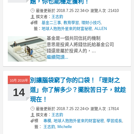
題，你也能穩定獲利！
最後更新於
2018.7.25 22:34
瀏覽人次 :
21410
撰文者：
王志鈞
標
基金二三事
,
教育學習
,
理財小技巧
,
籤：
地球人抱抱外星來的財富祕密
,
ALLEN
基金是一個共同信託的機制
意思是投資人將錢信託給基金公司
錢還是屬於投資人的，
但由基金管理人進行代客操作。
繼續閱讀...
基金公司通常宣稱集合大眾的錢一起投
資，
可以把風險分散、降低，為投資人創造
別讓腦袋窮了你的口袋！「理財之
10月 2016年
更好的績效，
14
道」你了解多少？擺脫苦日子，就趁
現在！
最後更新於
2018.7.25 22:24
瀏覽人次 :
17814
撰文者：
王志鈞
標
專欄
,
地球人抱抱外星來的財富祕密
,
學習成長
,
籤：
王志鈞
,
Michelle