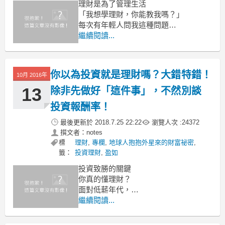
理財是為了管理生活
「我想學理財，你能教我嗎？」
每次有年輕人問我這種問題
我都會反問：
繼續閱讀...
「你的目的是什麼？」
「想賺更多錢啊！」
你以為投資就是理財嗎？大錯特錯！
10月 2016年
13
除非先做好「這件事」，不然別談
投資報酬率！
最後更新於
2018.7.25 22:22
瀏覽人次 :
24372
撰文者：notes
標
理財
,
專欄
,
地球人抱抱外星來的財富祕密
,
籤：
投資理財
,
盈如
投資致勝的關鍵
你真的懂理財？
面對低薪年代，
不少年輕人期待透過積極投資
繼續閱讀...
來創造工作以外的一桶金，
甚至冀望提早財務自主與自由。