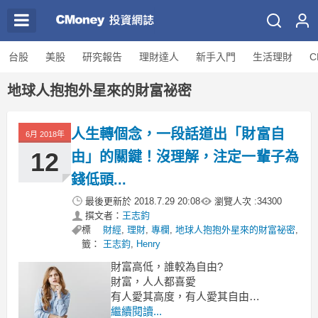
台股
美股
研究報告
理財達人
新手入門
生活理財
C
地球人抱抱外星來的財富祕密
人生轉個念，一段話道出「財富自
6月 2018年
12
由」的關鍵！沒理解，注定一輩子為
錢低頭...
最後更新於
2018.7.29 20:08
瀏覽人次 :
34300
撰文者：
王志鈞
標
財經
,
理財
,
專欄
,
地球人抱抱外星來的財富祕密
,
籤：
王志鈞
,
Henry
財富高低，誰較為自由?
財富，人人都喜愛
有人愛其高度，有人愛其自由
通常，財富高者往往不太自由
繼續閱讀...