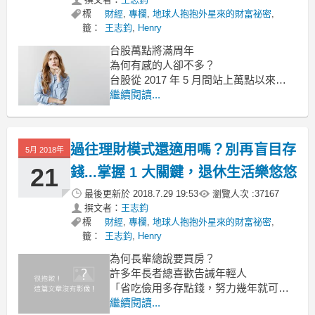
標
財經
,
專欄
,
地球人抱抱外星來的財富祕密
,
籤：
王志鈞
,
Henry
台股萬點將滿周年
為何有感的人卻不多？
台股從 2017 年 5 月間站上萬點以來，
已經歷時十個月仍在萬點之上，
繼續閱讀...
且漲勢未歇，頗有挑戰 1 萬 2 千點實力
但有趣的是，
過往理財模式還適用嗎？別再盲目存
5月 2018年
21
錢...掌握 1 大關鍵，退休生活樂悠悠
最後更新於
2018.7.29 19:53
瀏覽人次 :
37167
撰文者：
王志鈞
標
財經
,
專欄
,
地球人抱抱外星來的財富祕密
,
籤：
王志鈞
,
Henry
為何長輩總說要買房？
許多年長者總喜歡告誡年輕人
「省吃儉用多存點錢，努力幾年就可以
買房子了。」
繼續閱讀...