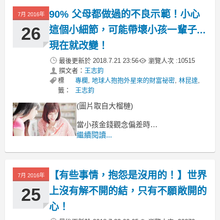
90% 父母都做過的不良示範！小心
7月 2016年
26
這個小細節，可能帶壞小孩一輩子...
現在就改變！
最後更新於
2018.7.21 23:56
瀏覽人次 :
10515
撰文者：
王志鈞
標
專欄
,
地球人抱抱外星來的財富祕密
,
林昆達
,
籤：
王志鈞
(圖片取自大榴槤)
當小孩金錢觀念偏差時，
你是不是常這樣想，
繼續閱讀...
我家的小孩很乖，
一定都是別人帶壞他的，
【有些事情，抱怨是沒用的！】世界
7月 2016年
25
上沒有解不開的結，只有不願敞開的
心！