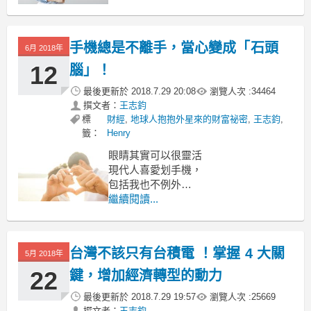
財富低者，反而自由自在
我這番說法，似乎顛覆許多人的既定觀
念
手機總是不離手，當心變成「石頭
6月 2018年
12
腦」！
最後更新於
2018.7.29 20:08
瀏覽人次 :
34464
撰文者：
王志鈞
標
財經
,
地球人抱抱外星來的財富祕密
,
王志鈞
,
籤：
Henry
眼睛其實可以很靈活
現代人喜愛划手機，
包括我也不例外
但有時候想想，
繼續閱讀...
與其讓眼球對著一個小平面聚焦移動，
為何不認真讓眼球對著 3D 立體世界去
轉動呢？
台灣不該只有台積電 ！掌握 4 大關
5月 2018年
22
鍵，增加經濟轉型的動力
最後更新於
2018.7.29 19:57
瀏覽人次 :
25669
撰文者：
王志鈞