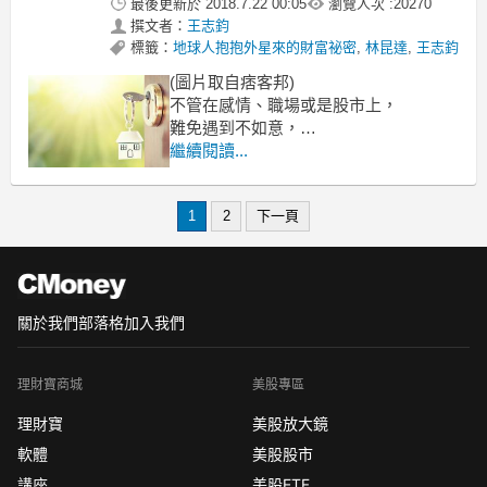
最後更新於
2018.7.22 00:05
瀏覽人次 :
20270
撰文者：
王志鈞
標籤：
地球人抱抱外星來的財富祕密
,
林昆達
,
王志鈞
(圖片取自痞客邦)
不管在感情、職場或是股市上，
難免遇到不如意，
你是否時常覺得，
繼續閱讀...
我怎麼這麼衰？
怎麼又是我的感覺，
1
2
下一頁
關於我們
部落格
加入我們
理財寶商城
美股專區
理財寶
美股放大鏡
軟體
美股股市
講座
美股ETF