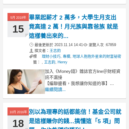
可是年輕人抬頭一看高房價，
自己的薪水卻躺在地板上，
總會說：「還是好好活在當下，享受當
畢業起薪才 2 萬多，大學生月支出
5月 2018年
下。」
15
竟高達 2 萬！月光族與靠爸族 就是
這樣養出來的...
最後更新於
2023.11.14 14:41
瀏覽人次 :
67859
撰文者：
王志鈞
標
理財小技巧
,
專欄
,
地球人抱抱外星來的財富祕密
籤：
,
王志鈞
,
Henry
加入《Money錢》雜誌官方line＠財經資
訊不漏接
【編聊邊看，我想讓你知道的事】
許多台灣的年輕人都沒有理財的習慣，
繼續閱讀...
在現今「享樂主義」至上的時代，因此
出現了越來越多的「月光族」、「靠爸
族」。關鍵問題則出在家長的教養觀念
別以為理專的話都能信！基金公司就
10月 2016年
上，有沒有從小培養孩子「儲蓄習慣」
很重要......
18
是這樣賺你的錢...搞懂這「5 項」問