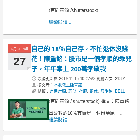
(首圖來源 /shutterstock)
在全省走過這麼多場說明會後，
繼續閱讀...
很多人投資陸股 ETF最常問的問題就
是：
中信中國 50(00752)這檔 ETF成交量夠
自己的 18％自己存，不怕退休沒錢
大嗎？
6月 2019年
27
花！陳重銘：股市是一個孝順的乖兒
子，年年奉上 200萬孝敬我
最後更新於
2019.11.15 10:27
瀏覽人次 :
21301
撰文者：
不敗教主陳重銘
標籤：
定期定額
,
理財
,
存股
,
退休
,
陳重銘
,
BELL
(首圖來源 / shutterstock) 撰文：陳重銘
軍公教的18％其實是一個假議題，
很多的軍公教（例如我）就沒有18％，
繼續閱讀...
而且年改之後應該統統都沒有18％了！
18％之所以引起爭議，