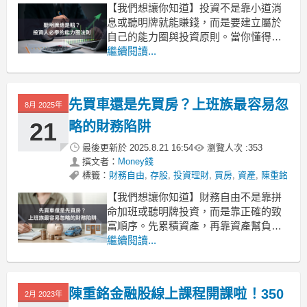
【我們想讓你知道】投資不是靠小道消
息或聽明牌就能賺錢，而是要建立屬於
自己的能力圈與投資原則。當你懂得在
能力圈內選股、持續學習擴展邊界，再
繼續閱讀...
搭配「安全邊際」的思維，你才能在市
場波動中降低風險，抓住真正的投資機
會。(本文摘自陳重銘《富媽媽窮媽媽》)
先買車還是先買房？上班族最容易忽
8月 2025年
投資不是問明牌，要建立自己的能力圈
經營粉絲團多年，我經常收
21
略的財務陷阱
最後更新於
2025.8.21 16:54
瀏覽人次 :
353
撰文者：
Money錢
標籤：
財務自由
,
存股
,
投資理財
,
買房
,
資產
,
陳重銘
【我們想讓你知道】財務自由不是靠拼
命加班或聽明牌投資，而是靠正確的致
富順序。先累積資產，再靠資產幫負債
買單，最後才能真正享受生活。如果一
繼續閱讀...
開始就被房貸、車貸綁死，可能會窮忙
一輩子。把握「資產優先」的原則，才
能讓錢替你工作。(本文摘自陳重銘《富
陳重銘金融股線上課程開課啦！350
2月 2023年
媽媽窮媽媽》)薪水只有一種來源，為什