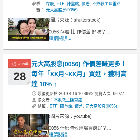
標
存股
,
ETF
,
陳重銘
,
價差
,
不敗教主陳重銘
,
籤：
元大高股息(0056)
(圖片來源：shutterstock)
0056 存股 比 作價差 好嗎？
樂活大叔 v.s. 不敗教主的看法大不同！
繼續閱讀...
大家呷飽沒，我是不敗教主陳重銘。
上一篇跟大家聊到「0056如何作價
差」，
元大高股息(0056) 作價差賺更多！
1月 2019年
28
每年「XX月~XX月」買進，獲利高
達 10% ↑
最後更新於
2019.4.16 10:48
瀏覽人次 :
96977
撰文者：
不敗教主陳重銘
標籤：
ETF
,
陳重銘
,
價差
,
元大高股息(0056)
(圖片來源：youtube)
0056 什麼時候進場買最好？
把握「XX月~XX月」黃金買進時機
繼續閱讀...