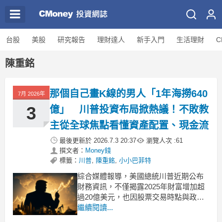
台股
美股
研究報告
理財達人
新手入門
生活理財
C
陳重銘
那個自己畫K線的男人「1年海撈640
7月 2026年
3
億」 川普投資布局掀熱議！不敗教
主從全球焦點看懂資產配置、現金流
最後更新於
2026.7.3 20:37
瀏覽人次 :
61
撰文者：
Money錢
標籤：
川普
,
陳重銘
,
小小巴菲特
綜合媒體報導，美國總統川普近期公布
財務資訊，不僅揭露2025年財富增加超
過20億美元，也因股票交易時點與政策
宣布時間接近，引發外界質疑是否涉及
繼續閱讀...
利益衝突；不過，川普表示個人資產已