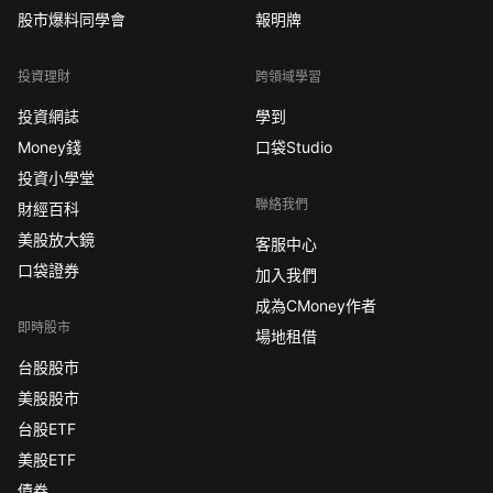
股市爆料同學會
報明牌
投資理財
跨領域學習
投資網誌
學到
Money錢
口袋Studio
投資小學堂
聯絡我們
財經百科
美股放大鏡
客服中心
口袋證券
加入我們
成為CMoney作者
即時股市
場地租借
台股股市
美股股市
台股ETF
美股ETF
債券