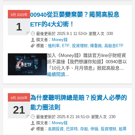
交由兒子艾瑞克．川普及大型金融機構
管理，未直接參與投資決策。整起事件
00940從巨嬰變棄嬰？揭開高股息
9月 2025年
除了再度掀起市場對投資倫理的討論，
也讓「資產如何創造財富
1
ETF的4大幻術！
最後更新於
2025.9.1 11:53
瀏覽人次 :
330
撰文者：
Money錢
標籤：
殖利率
,
ETF
,
投資理財
,
陳重銘
,
高股息ETF
加入《Money錢》雜誌官方line＠財經資
訊不漏接【我們想讓你知道】00940曾以
「10元入手、月月領息」掀起高股息
ETF熱潮，卻在上市後跌破發行價，被
繼續閱讀...
貼上「巨嬰」標籤。本文拆解回測數據
的4大幻術，提醒投資人看清指數邏輯，
別被華麗數字迷惑。 撰文：陳重銘 在台
為什麼聽明牌總是賠？投資人必學的
8月 2025年
灣高股息ETF的發行史中，元大台灣價
值
21
能力圈法則
最後更新於
2025.8.21 16:51
瀏覽人次 :
230
撰文者：
Money錢
標籤：
長期投資
,
巴菲特
,
存股
,
停損
,
投資理財
,
股票