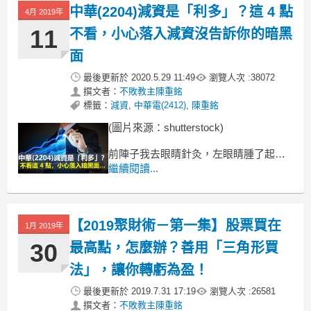
中華(2204)減資是「利多」？這 4 點
4月 2019年
11
不看，小心落入減資沒告訴你的暗黑
面
最後更新於
2020.5.29 11:49
瀏覽人次 :
38072
撰文者：
不敗教主陳重銘
標籤：
減資
,
中華電(2412)
,
陳重銘
(圖片來源：shutterstock)
前陣子我去眼睛針灸，左眼睛腫了起
來，
繼續閱讀...
真的提醒大家，不要太常盯著手機跟電
腦螢幕，
每看 30 分鐘的螢幕，就一定要看看外面
【2019聚財術－第一集】股票買在
休息一下，
1月 2019年
這很重要啊！
30
最高點，怎麼辦？善用「三角形買
法」，讓你轉虧為盈！
最後更新於
2019.7.31 17:19
瀏覽人次 :
26581
撰文者：
不敗教主陳重銘