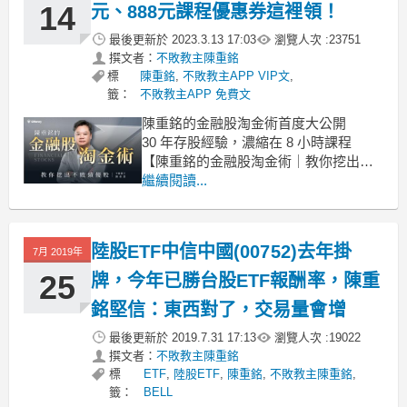
麼很危險？我在學校教書時
14
元、888元課程優惠券這裡領！
最後更新於
2023.3.13 17:03
瀏覽人次 :
23751
撰文者：
不敗教主陳重銘
標
陳重銘
,
不敗教主APP VIP文
,
籤：
不敗教主APP 免費文
陳重銘的金融股淘金術首度大公開
30 年存股經驗，濃縮在 8 小時課程
【陳重銘的金融股淘金術｜教你挖出不
敗績優股】是陳重銘老師首次針對金融
繼續閱讀...
股開辦的線上課程。課程中濃縮了陳重
銘老師 30 年金融存股經驗與花費大量時
間與財報數據搏鬥的精華，全都累積在
陸股ETF中信中國(00752)去年掛
7月 2019年
這 8 小時課程裡！
8小時的課程
25
牌，今年已勝台股ETF報酬率，陳重
銘堅信：東西對了，交易量會增
最後更新於
2019.7.31 17:13
瀏覽人次 :
19022
撰文者：
不敗教主陳重銘
標
ETF
,
陸股ETF
,
陳重銘
,
不敗教主陳重銘
,
籤：
BELL