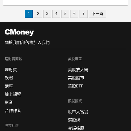
大家呷飽沒，我是不敗教主陳重銘。
因為 2019 年國際局勢變數太多，
1
2
3
4
5
6
7
下一頁
關於我們
部落格
加入我們
理財寶商城
美股專區
理財寶
美股放大鏡
軟體
美股股市
講座
美股ETF
線上課程
模擬投資
影音
合作作者
股市大富翁
選股網
股市社群
雲端控股