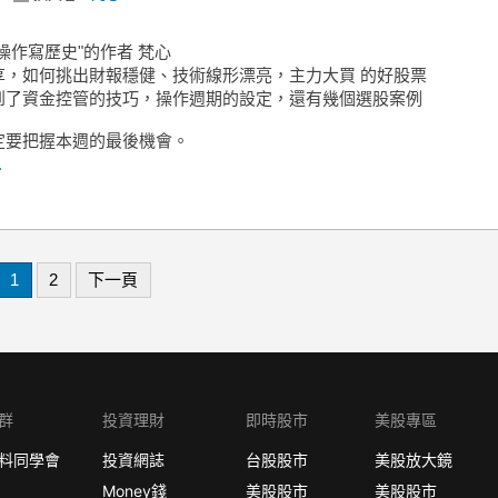
操作寫歷史"的作者 梵心
享，如何挑出財報穩健、技術線形漂亮，主力大買 的好股票
到了資金控管的技巧，操作週期的設定，還有幾個選股案例
定要把握本週的最後機會。
.
1
2
下一頁
群
投資理財
即時股市
美股專區
料同學會
投資網誌
台股股市
美股放大鏡
Money錢
美股股市
美股股市