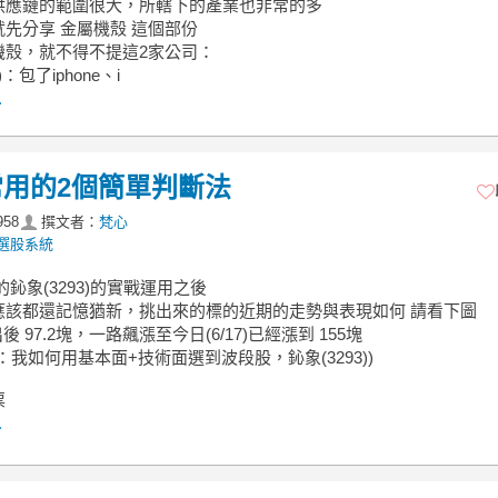
供應鏈的範圍很大，所轄下的產業也非常的多
先分享 金屬機殼 這個部份
機殼，就不得不提這2家公司：
)：包了iphone、i
.
用的2個簡單判斷法
958
撰文者：
梵心
選股系統
的鈊象(3293)的實戰運用之後
應該都還記憶猶新，挑出來的標的近期的走勢與表現如何 請看下圖
出後 97.2塊，一路飆漲至今日(6/17)已經漲到 155塊
：我如何用基本面+技術面選到波段股，鈊象(3293))
票
.