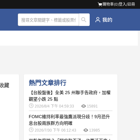
購物車(
0
)
登入/註冊
熱門文章排行
收藏
【台股盤後】全美 25 州聯手告政府，加權
觀望小跌 25 點
2026/8/4 下午 04:59:33
15891
FOMC維持利率最強鷹派現分歧！9月恐升
息台股兩族群方向明確
2026/7/30 下午 06:12:43
13985