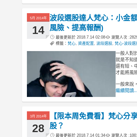
波段選股達人梵心：小金額
5月 2014年
風險、提高報酬)
14
最後更新於
2018.7.14 02:08
瀏覽人次 :
282
標籤：
梵心
,
資產配置
,
波段選股
,
梵心-波段選
一般人對
就是不知道
還有短、
才能將風
一般來說
繼續閱讀..
【限本周免費看】梵心分享
3月 2014年
股？
28
最後更新於
2018.7.14 01:34
瀏覽人次 :
100