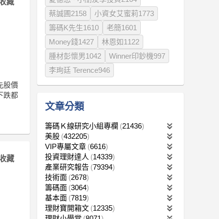
收藏
蔡誠圃2158
小資女艾蜜莉1773
籌碼K先生1610
老簡1601
Money錢1427
林恩如1122
腫材彭懷男1042
Winner印鈔機997
李珣廷 Terence946
先股價
下跌都
文章分類
籌碼Ｋ線研究小組專欄
21436
美股
432205
VIP專屬文章
6616
投資理財達人
14339
收藏
產業研究報告
79394
技術面
2678
籌碼面
3064
基本面
7819
理財寶開箱文
12335
理財小學堂
8071