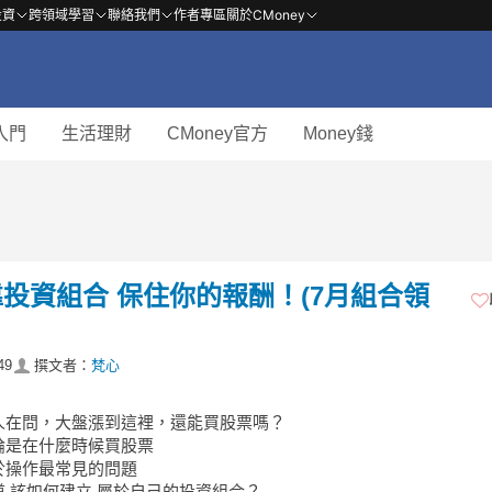
投資
跨領域學習
聯絡我們
作者專區
關於CMoney
入門
生活理財
CMoney官方
Money錢
投資組合 保住你的報酬！(7月組合領
49
撰文者：
梵心
人在問，大盤漲到這裡，還能買股票嗎？
論是在什麼時候買股票
於操作最常見的問題
 該如何建立 屬於自己的投資組合？