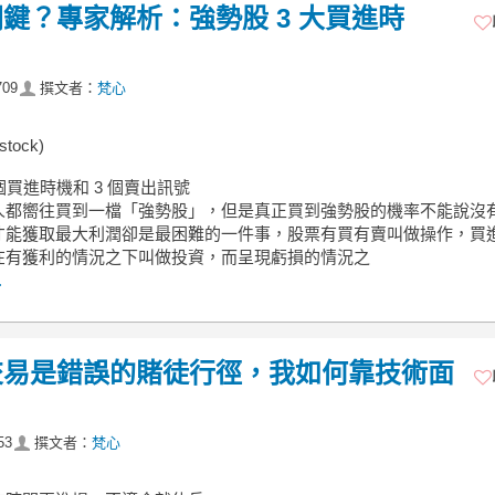
鍵？專家解析：強勢股 3 大買進時
709
撰文者：
梵心
stock)
 個買進時機和 3 個賣出訊號
人都嚮往買到一檔「強勢股」，但是真正買到強勢股的機率不能說沒
才能獲取最大利潤卻是最困難的一件事，股票有買有賣叫做操作，買
在有獲利的情況之下叫做投資，而呈現虧損的情況之
.
交易是錯誤的賭徒行徑，我如何靠技術面
53
撰文者：
梵心