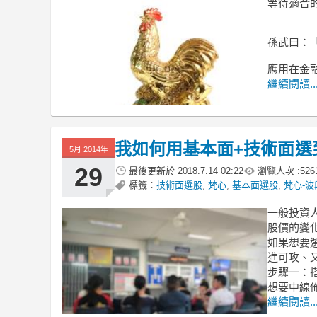
等待適合
孫武曰：
應用在金
繼續閱讀..
我如何用基本面+技術面選到波
5月 2014年
29
最後更新於
2018.7.14 02:22
瀏覽人次 :
526
標籤：
技術面選股
,
梵心
,
基本面選股
,
梵心-
一般投資
股價的變
如果想要
進可攻、
步驟一：
想要中線
繼續閱讀..