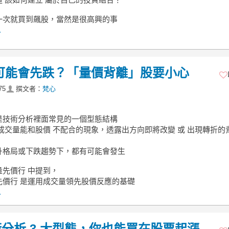
一次就買到飆股，當然是很高興的事
.
可能會先跌？「量價背離」股要小心
75
撰文者：
梵心
是技術分析裡面常見的一個型態結構
成交量能和股價 不配合的現象，透露出方向即將改變 或 出現轉折的
升格局或下跌趨勢下，都有可能會發生
量先價行 中提到，
先價行 是運用成交量領先股價反應的基礎
.
分析 3 大型態，你也能買在股票起漲