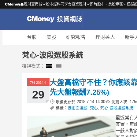
CMoney
理財寶商城
股市爆料同學會
投資理財
即時股市
美股專區
模擬
台股
美股
研究報告
理財達人
新手
梵心-波段選股系統
檢視模式：
大盤高檔守不住？你應該靠
7月 2014年
先大盤報酬7.25%)
29
最後更新於
2018.7.14 14:30
瀏覽人次 :
175
標籤：
技術面選股
,
梵心
,
梵心-波段選股系統
最近常有
其實，無
一般人對
就是不知道