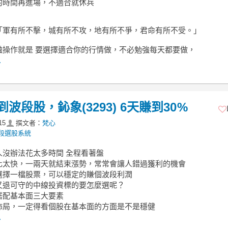
的時間再進場，不適合就休兵
「軍有所不擊，城有所不攻，地有所不爭，君命有所不受。」
融操作就是 要選擇適合你的行情做，不必勉強每天都要做，
.
段股，鈊象(3293) 6天賺到30%
15
撰文者：
梵心
波段選股系統
人沒辦法花太多時間 全程看著盤
化太快，一兩天就結束漲勢，常常會讓人錯過獲利的機會
選擇一檔股票，可以穩定的賺個波段利潤
又退可守的中線投資標的要怎麼選呢？
搭配基本面三大要素
佈局，一定得看個股在基本面的方面是不是穩健
.