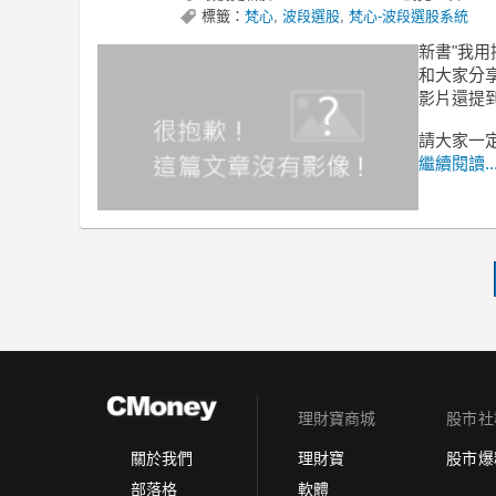
標籤：
梵心
,
波段選股
,
梵心-波段選股系統
新書"我用
和大家分
影片還提
請大家一
繼續閱讀..
理財寶商城
股市社
理財寶
股市爆
關於我們
軟體
部落格