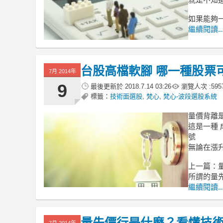
如果能夠
繼續閱讀..
台股高檔軟腳 哪一種股票
7月 2014年
9
最後更新於
2018.7.14 03:26
瀏覽人次 :
595
標籤：
技術面選股
,
梵心
,
梵心-波段選股系統
量價背離
這是一種 
號
無論在漲
上一篇：
所謂的量
繼續閱讀..
量先價行是什麼？看懂技術
7月 2014年