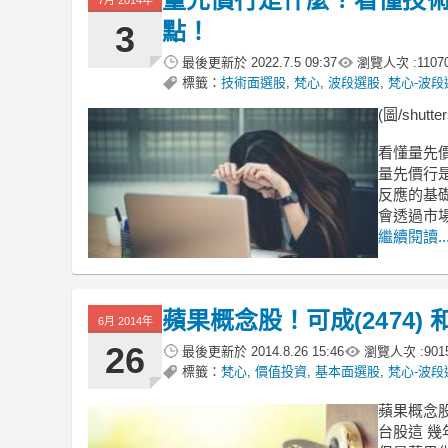
點！
3
最後更新於
2022.7.5 09:37
瀏覽人次 :
1107
標籤：
技術面選股
,
梵心
,
波段選股
,
梵心-波段
(圖/shutter
看懂量先
量先價行
反應的基
會透過市
繼續閱讀..
蘋果概念股！可成(2474) 
6月 2014年
26
最後更新於
2014.8.26 15:46
瀏覽人次 :
901
標籤：
梵心
,
價值投資
,
基本面選股
,
梵心-波段
蘋果概念股比
台股這 