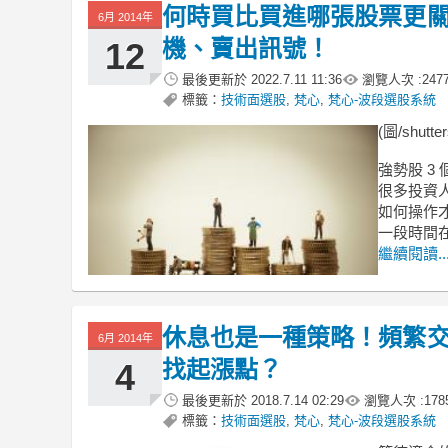
何時買比買進哪張股票更關
6月 2014年
機、賣出訊號！
12
最後更新於
2022.7.11 11:36
瀏覽人次 :
247
標籤：
技術面選股
,
梵心
,
梵心-波段選股系統
(圖/shutter
強勢股 3
很多投資
如何操作
一段時間
繼續閱讀..
休息也是一種策略！頻繁
6月 2014年
找起漲點？
4
最後更新於
2018.7.14 02:29
瀏覽人次 :
178
標籤：
技術面選股
,
梵心
,
梵心-波段選股系統