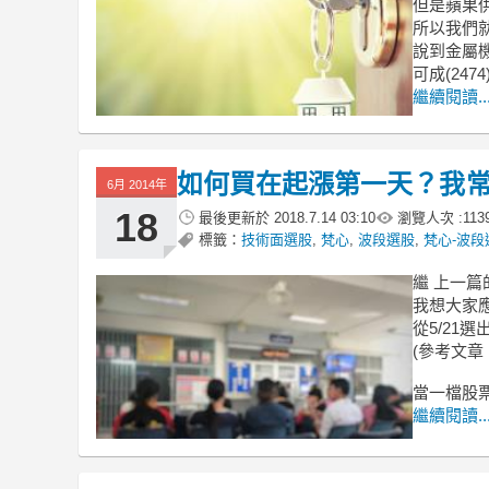
但是蘋果
所以我們就
說到金屬
可成(2474
繼續閱讀..
如何買在起漲第一天？我常
6月 2014年
18
最後更新於
2018.7.14 03:10
瀏覽人次 :
113
標籤：
技術面選股
,
梵心
,
波段選股
,
梵心-波段
繼 上一篇
我想大家
從5/21選
(參考文章
當一檔股
繼續閱讀..