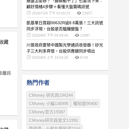
崩盤怎麼辦？「腳麻動不了」也要活下來：
顧好情緒4步驟＋看懂大盤籌碼訊號
2026/7/29 下午 02:00:23
13657
凱基單日買超00632R逾8.8萬張！三大訊號
同步浮現，台股是否醞釀變盤？
2026/8/4 下午 04:59:45
12897
收藏
川普政府要禁中國製光學通訊收發器！矽光
子三大利多齊發，台股供應鏈同步噴出
2026/8/5 上午 10:54:26
6744
背離訊
熱門作者
CMoney 研究員194244
CMoney 小編136995
權知道95400
CMoney官方15587
CMoney研究員發文11992
愛德恩 - 小朋友學投資2164