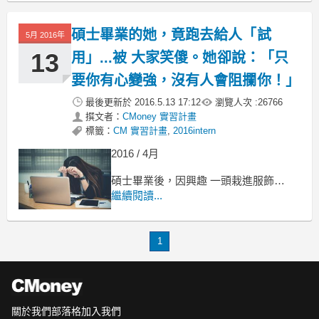
蔡英文在 520就職典禮也說：
碩士畢業的她，竟跑去給人「試
5月 2016年
13
用」...被 大家笑傻。她卻說：「只
要你有心變強，沒有人會阻攔你！」
最後更新於
2016.5.13 17:12
瀏覽人次 :
26766
撰文者：
CMoney 實習計畫
標籤：
CM 實習計畫
,
2016intern
2016 / 4月
碩士畢業後，因興趣 一頭栽進服飾業
但現實 打醒了我...
繼續閱讀...
碩士剛畢業的我，
不同於同學 大多想往知名企業發展，
1
關於我們
部落格
加入我們