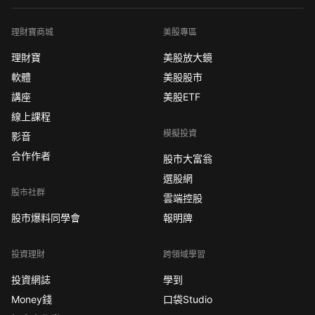
理財寶商城
美股專區
理財寶
美股放大鏡
軟體
美股股市
講座
美股ETF
線上課程
模擬投資
影音
合作作者
股市大富翁
選股網
股市社群
雲端控股
股市爆料同學會
報明牌
投資理財
跨領域學習
投資網誌
學到
Money錢
口袋Studio