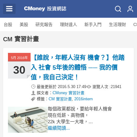
台股
美股
研究報告
理財達人
新手入門
生活理財
C
CM 實習計畫
【誰說，年輕人沒有 機會？】他踏
5月 2016年
30
入 社會 5年後的體悟 ── 我的價
值，我自己決定！
最後更新於
2016.5.30 17:49
瀏覽人次 :
21941
撰文者：
CMoney 實習計畫
標籤：
CM 實習計畫
,
2016intern
每個政黨都說，要給年輕人機會
現在低薪、高物價，
22k 大學生一大堆，
每到選舉，
繼續閱讀...
每個政黨都說要給年輕人機會，