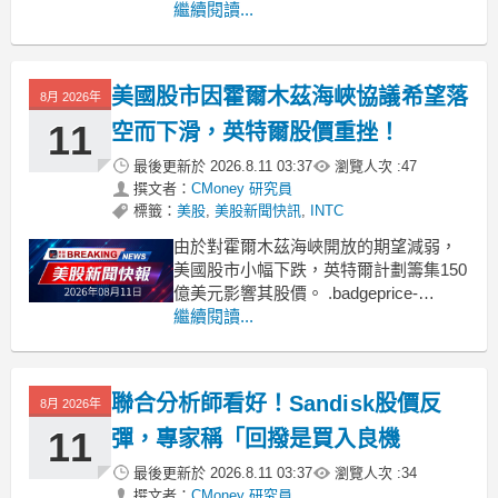
Industrial則顯示出持續增長的潛力。
繼續閱讀...
.badgeprice-container {
display: flex !important;
美國股市因霍爾木茲海峽協議希望落
8月 2026年
11
空而下滑，英特爾股價重挫！
最後更新於
2026.8.11 03:37
瀏覽人次 :
47
撰文者：
CMoney 研究員
標籤：
美股
,
美股新聞快訊
,
INTC
由於對霍爾木茲海峽開放的期望減弱，
美國股市小幅下跌，英特爾計劃籌集150
億美元影響其股價。 .badgeprice-
container {
繼續閱讀...
display: flex !important;
gap: 1rem !important;
flex-
聯合分析師看好！Sandisk股價反
8月 2026年
11
彈，專家稱「回撥是買入良機
最後更新於
2026.8.11 03:37
瀏覽人次 :
34
撰文者：
CMoney 研究員