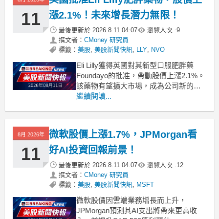
11
漲2.1%！未來增長潛力無限！
最後更新於
2026.8.11 04:07
瀏覽人次 :
9
撰文者：
CMoney 研究員
標籤：
美股
,
美股新聞快訊
,
LLY
,
NVO
Eli Lilly獲得英國對其新型口服肥胖藥
Foundayo的批准，帶動股價上漲2.1%。
該藥物有望擴大市場，成為公司新的增
長引擎。 .badgeprice-container {
繼續閱讀...
display: flex !important;
gap: 1rem !impo
微軟股價上漲1.7%，JPMorgan看
8月 2026年
11
好AI投資回報前景！
最後更新於
2026.8.11 04:07
瀏覽人次 :
12
撰文者：
CMoney 研究員
標籤：
美股
,
美股新聞快訊
,
MSFT
微軟股價因雲端業務增長而上升，
JPMorgan預測其AI支出將帶來更高收