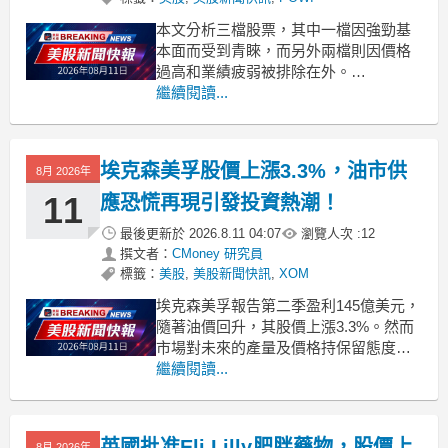
本文分析三檔股票，其中一檔因強勁基
本面而受到青睞，而另外兩檔則因價格
過高和業績疲弱被排除在外。
.badgeprice-container {
繼續閱讀...
display: flex !important;
gap: 1rem !important;
fle
埃克森美孚股價上漲3.3%，油市供
8月 2026年
11
應恐慌再現引發投資熱潮！
最後更新於
2026.8.11 04:07
瀏覽人次 :
12
撰文者：
CMoney 研究員
標籤：
美股
,
美股新聞快訊
,
XOM
埃克森美孚報告第二季盈利145億美元，
隨著油價回升，其股價上漲3.3%。然而
市場對未來的產量及價格持保留態度。
.badgeprice-container {
繼續閱讀...
display: flex !important;
gap: 1rem !important;
英國批准Eli Lilly肥胖藥物，股價上
8月 2026年