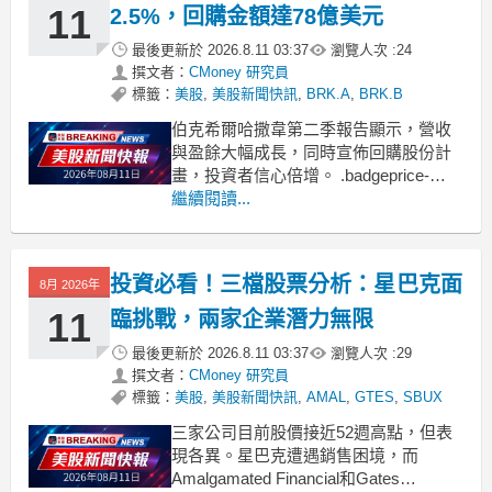
11
2.5%，回購金額達78億美元
最後更新於
2026.8.11 03:37
瀏覽人次 :
24
撰文者：
CMoney 研究員
標籤：
美股
,
美股新聞快訊
,
BRK.A
,
BRK.B
伯克希爾哈撒韋第二季報告顯示，營收
與盈餘大幅成長，同時宣佈回購股份計
畫，投資者信心倍增。 .badgeprice-
container {
繼續閱讀...
display: flex !important;
gap: 1rem !important;
flex-w
投資必看！三檔股票分析：星巴克面
8月 2026年
11
臨挑戰，兩家企業潛力無限
最後更新於
2026.8.11 03:37
瀏覽人次 :
29
撰文者：
CMoney 研究員
標籤：
美股
,
美股新聞快訊
,
AMAL
,
GTES
,
SBUX
三家公司目前股價接近52週高點，但表
現各異。星巴克遭遇銷售困境，而
Amalgamated Financial和Gates