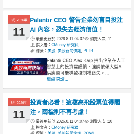
Palantir CEO 警告企業勿盲目投注
8月 2026年
11
AI 內容，恐失去經濟價值！
最後更新於
2026.8.11 04:07
瀏覽人次 :
11
撰文者：
CMoney 研究員
標籤：
美股
,
美股新聞快訊
,
PLTR
Palantir CEO Alex Karp 指出企業在人工
智慧上的投資需謹慎，強調依賴大型AI
供應商可能導致控制權喪失。
.badgeprice-container {
繼續閱讀...
display: flex !important;
gap: 1rem !important
投資者必看！這檔高飛股票值得關
8月 2026年
11
注，兩檔則不再考慮！
最後更新於
2026.8.11 04:07
瀏覽人次 :
10
撰文者：
CMoney 研究員
標籤：
美股
,
美股新聞快訊
,
POWI