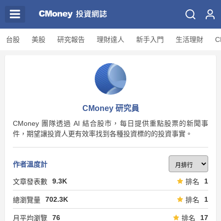
台股
美股
研究報告
理財達人
新手入門
生活理財
C
CMoney 研究員
CMoney 團隊透過 AI 結合股市，每日提供重點股票的新聞事
件，期望讓投資人更有效率找到各種投資標的的投資事實。
作者溫度計
9.3K
1
文章發表數
排名
702.3K
1
總瀏覽量
排名
76
17
月平均瀏覽
排名