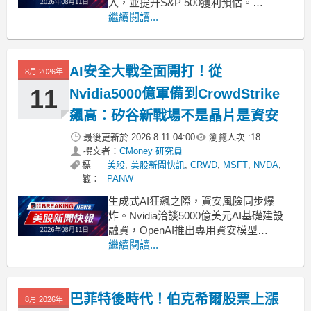
入，並提升S&P 500獲利預估。
.badgeprice-container {
繼續閱讀...
display: flex !important;
gap: 1rem !important;
AI安全大戰全面開打！從
8月 2026年
11
Nvidia5000億軍備到CrowdStrike
飆高：矽谷新戰場不是晶片是資安
最後更新於
2026.8.11 04:00
瀏覽人次 :
18
撰文者：
CMoney 研究員
標
美股
,
美股新聞快訊
,
CRWD
,
MSFT
,
NVDA
,
籤：
PANW
生成式AI狂飆之際，資安風險同步爆
炸。Nvidia洽談5000億美元AI基礎建設
融資，OpenAI推出專用資安模型
GPT‑5.6‑Cyber，Black Hat會後
繼續閱讀...
CrowdStrike(CRWD)、Palo Alto
Networks(PANW)股價創高，顯示「AI資
安」已成華爾街新風口與企業生存
巴菲特後時代！伯克希爾股票上漲
8月 2026年