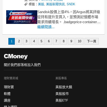
標籤：
美股
,
美股新聞快訊
,
SNDK
Sandisk股價上漲4%，因Argus將其評級
從持有提升至買入，並預測記憶體市場
需求持續增長。 .badgeprice-container {
display: flex !important;
繼續閱讀...
gap: 1rem !important;
fl
1
2
3
4
5
6
7
8
9
10
下一頁
關於我們
部落格
加入我們
理財寶商城
美股專區
理財寶
美股放大鏡
軟體
美股股市
講座
美股ETF
線上課程