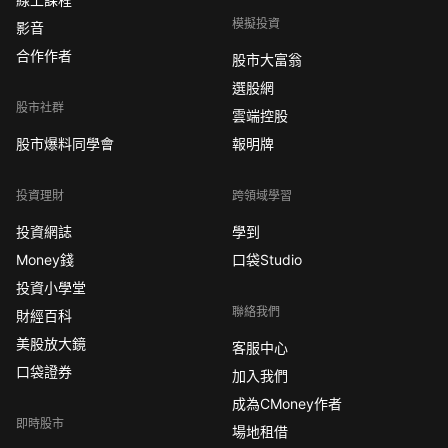
模擬投資
影音
合作作者
股市大富翁
選股網
股市社群
雲端控股
股市爆料同學會
報明牌
投資理財
跨領域學習
投資網誌
學到
Money錢
口袋Studio
投資小學堂
聯絡我們
財經百科
美股放大鏡
客服中心
口袋證券
加入我們
成為CMoney作者
即時股市
場地租借