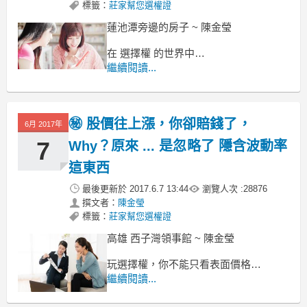
標籤：
莊家幫您選權證
蓮池潭旁邊的房子 ~ 陳金瑩
在 選擇權 的世界中
由於商品分為 做多的買權 以及做空的賣
繼續閱讀...
權 兩種
而且交易方向又分為 買進 與 賣出 兩種
等於有 2 × 2 = 4 種不同損益方向
㊙ 股價往上漲，你卻賠錢了，
6月 2017年
7
Why？原來 ... 是忽略了 隱含波動率
這東西
最後更新於
2017.6.7 13:44
瀏覽人次 :
28876
撰文者：
陳金瑩
標籤：
莊家幫您選權證
高雄 西子灣領事館 ~ 陳金瑩
玩選擇權，你不能只看表面價格
講到價格，我們都知道，它是一個買賣
繼續閱讀...
雙方成交出來的數字。