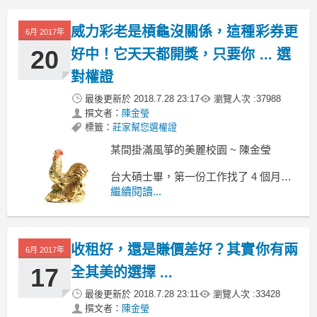
也剩下一個月，
就要進入除息旺季囉！
威力彩老是槓龜沒關係，這種彩券更
6月 2017年
20
好中！它天天都開獎，只要你 ... 選
對權證
最後更新於
2018.7.28 23:17
瀏覽人次 :
37988
撰文者：
陳金瑩
標籤：
莊家幫您選權證
某間掛滿風箏的美麗校園 ~ 陳金瑩
台大碩士畢，第一份工作找了 4 個月
當年我從台大經濟學研究所畢業
繼續閱讀...
而且當完了，素有「空軍陸戰隊」之稱
的 空軍防警隊 之後
本以為，終於可以好好找份工作
收租好，還是賺價差好？其實你有兩
6月 2017年
17
全其美的選擇 ...
最後更新於
2018.7.28 23:11
瀏覽人次 :
33428
撰文者：
陳金瑩