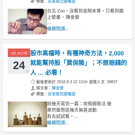
標籤：
莊家幫您選權證
台北 Zoo，沒看到金剛本尊，只看到牆
上壁畫 ~ 陳金瑩
上個交易日
繼續閱讀...
日、韓 股市 聯訣休市
單獨開盤的台股
在陸股表現不佳的拖累下
股市高檔時，有種神奇方法，2,000
3月 2017年
24
就能幫持股「買保險」；不想賠錢的
人 ... 必看！
最後更新於
2018.8.3 22:13
瀏覽人次 :
39837
撰文者：
陳金瑩
標籤：
莊家幫您選權證
前幾天寫完一篇：收租避險法 後
果然盤勢這幾天無甚波動
有去試試看，
或是下次遇到相同情境，勇敢試試看的
繼續閱讀...
投資朋友