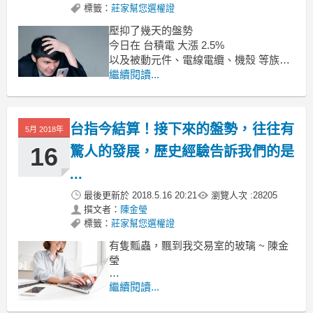
標籤：
莊家幫您選權證
壓抑了幾天的盤勢
今日在 台積電 大漲 2.5%
以及被動元件、電線電纜、機殼 等族群
都強勢反彈下
繼續閱讀...
開高走高，終場上漲 135 點
5 / 21 當沖錦囊 盤中走勢
台指今結算！接下來的盤勢，往往有
5月 2018年
16
驚人的發展，歷史經驗告訴我們的是
...
最後更新於
2018.5.16 20:21
瀏覽人次 :
28205
撰文者：
陳金瑩
標籤：
莊家幫您選權證
有隻瓢蟲，飄到我交易室的玻璃 ~ 陳金
瑩
今天是台指結算日
繼續閱讀...
時序除了要進入夏天，開始變熱以外