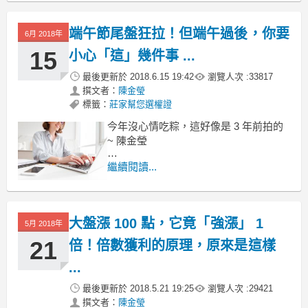
利無窮」、「花小錢買幾張，圓你 ___
夢想 ...」等廣告字眼，但那些其實都是
端午節尾盤狂拉！但端午過後，你要
假的！是券商為了增加業績，編織出來
6月 2018年
的話術，真相是，權證是一種權利金交
15
小心「這」幾件事 ...
易，「買進權
最後更新於
2018.6.15 19:42
瀏覽人次 :
33817
撰文者：
陳金瑩
標籤：
莊家幫您選權證
今年沒心情吃粽，這好像是 3 年前拍的
~ 陳金瑩
端午節尾盤急拉，原來早有慣例
繼續閱讀...
這兩天，盤勢變得比較樂鬧
前天一根長黑 K
​狂跌 159 點
大盤漲 100 點，它竟「強漲」 1
5月 2018年
21
倍！倍數獲利的原理，原來是這樣
...
最後更新於
2018.5.21 19:25
瀏覽人次 :
29421
撰文者：
陳金瑩