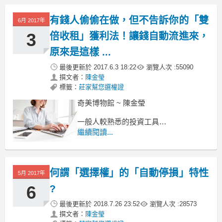
但在選擇權的世界，由於股價不動，選
擇權也會因為時間的耗損而慢慢下跌。
有錢人偷偷在做，但不告訴你的「雙
假設我們今天看到台指選擇權市價 50
6月 2017年
點，下週卻看到它變成 45 點，
3
倍收租」獲利法！讓錢自動流進來，
原來是這樣 ...
最後更新於
2017.6.3 18:22
瀏覽人次 :
55090
撰文者：
陳金瑩
標籤：
莊家幫您選權證
奇美博物館 ~ 陳金瑩
一般人較熟悉的投資工具
有 股票、定存、房地產 等幾種
繼續閱讀...
但股票要看天吃飯
盤勢好，股票才會漲，才會賺
何謂「選擇權」的「自動停損」特性
5月 2017年
6
?
最後更新於
2018.7.26 23:52
瀏覽人次 :
28573
撰文者：
陳金瑩