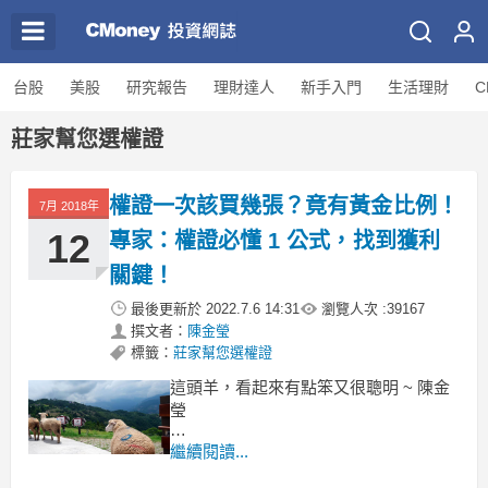
台股
美股
研究報告
理財達人
新手入門
生活理財
C
莊家幫您選權證
權證一次該買幾張？竟有黃金比例！
7月 2018年
12
專家：權證必懂 1 公式，找到獲利
關鍵！
最後更新於
2022.7.6 14:31
瀏覽人次 :
39167
撰文者：
陳金瑩
標籤：
莊家幫您選權證
這頭羊，看起來有點笨又很聰明 ~ 陳金
瑩
權證 ( Warrant )是一種很迷人的金融商
繼續閱讀...
品，以往你可能聽過的「風險有限、獲