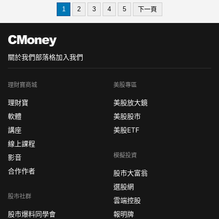
應該可以感受到，從 選擇權 市場收租金
1
2
3
4
5
下一頁
的溫馨感
關於我們
部落格
加入我們
理財寶商城
美股專區
理財寶
美股放大鏡
軟體
美股股市
講座
美股ETF
線上課程
模擬投資
影音
合作作者
股市大富翁
選股網
股市社群
雲端控股
股市爆料同學會
報明牌