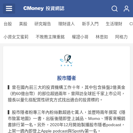
台股
美股
研究報告
理財達人
新手入門
生活理財
C
小資女艾蜜莉
不敗教主陳重銘
權證小哥
林恩如
阿格力
股市隱者
▍曾在國內前三大的投資機構工作十年，其中包含操盤2億美金
（約60億台幣）的部位超過兩年，曾拜訪全球近千家上市公司，
擅長以量化搭配質性研究方式找出適合的投資標的。
▍股市隱者粉專三年內粉絲數超過七萬人，並歷時兩年撰寫《隱
市致富地圖》一書，出版後隨即登上誠品、Momo、博客來暢銷
書排行第一名。另外，2020年12月開始製播股市隱者podcast，
上架一週內即登上Apple podcast與Spotify第一名。