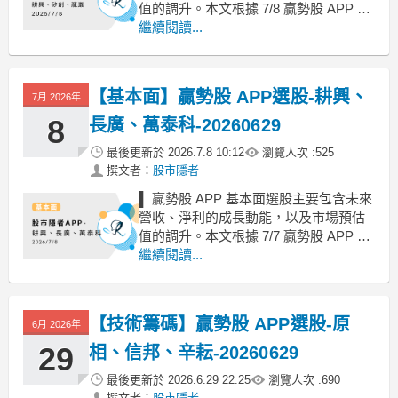
值的調升。本文根據 7/8 贏勢股 APP 清
單挑選介紹整理。總分：以基本面、技
繼續閱讀...
術面、籌碼面計算出來的相加的個股分
數，分數越高越好。本益比位階：以本
益比標準差來判斷，負值代表低估，數
【基本面】贏勢股 APP選股-耕興、
7月 2026年
值越低越好。詳情可參考另一篇文章。
營運雷
8
長廣、萬泰科-20260629
最後更新於
2026.7.8 10:12
瀏覽人次 :
525
撰文者：
股市隱者
▌ 贏勢股 APP 基本面選股主要包含未來
營收、淨利的成長動能，以及市場預估
值的調升。本文根據 7/7 贏勢股 APP 的
口袋名單挑選介紹整理。總分：以基本
繼續閱讀...
面、技術面、籌碼面計算出來的相加的
個股分數，分數越高越好。本益比位
階：以本益比標準差來判斷，負值代表
【技術籌碼】贏勢股 APP選股-原
6月 2026年
低估，數值越低越好。詳情可參考另一
篇文章。
29
相、信邦、辛耘-20260629
最後更新於
2026.6.29 22:25
瀏覽人次 :
690
撰文者：
股市隱者