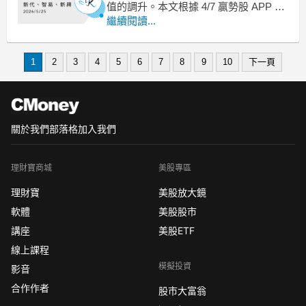
值的調升。本文根據 4/7 贏勢股 APP 的
口袋名單挑選介紹整理。
繼續閱讀...
總分：以基本面、技術面、籌碼面計算
出來的相加的個股分數，分數越高越
1
2
3
4
5
6
7
8
9
10
下一頁
好。
本益比位階：以本益比標準差來判斷，
負值代表低估，數值越低越好。詳情可
關於我們
部落格
加入我們
理財寶商城
美股專區
理財寶
美股放大鏡
軟體
美股股市
講座
美股ETF
線上課程
模擬投資
影音
合作作者
股市大富翁