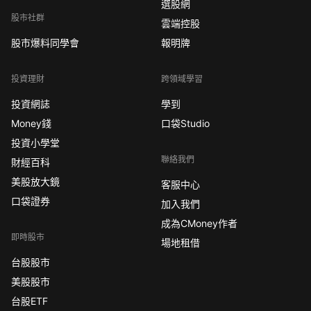
選股網
股市社群
雲端控股
股市爆料同學會
報明牌
投資理財
跨領域學習
投資網誌
學到
Money錢
口袋Studio
投資小學堂
聯絡我們
財經百科
美股放大鏡
客服中心
口袋證券
加入我們
成為CMoney作者
即時股市
場地租借
台股股市
美股股市
台股ETF