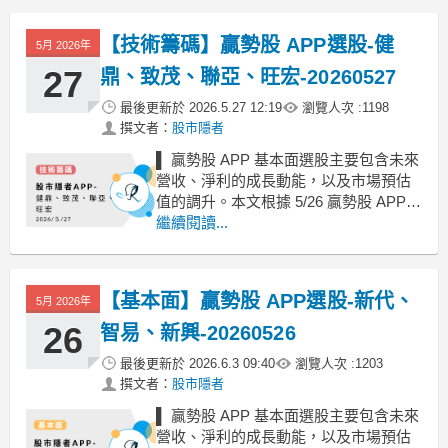
Top 5 上漲 0.3%；價值股 Top 3 上漲 7.
【技術籌碼】贏勢股 APP選股-健
5月 2026年
27
鼎、致茂、聯亞、旺宏-20260527
最後更新於
2026.5.27 12:19
瀏覽人次 :
1198
撰文者：
股市隱者
▌ 贏勢股 APP 基本面選股主要包含未來
營收、淨利的成長動能，以及市場預估
值的調升。本文根據 5/26 贏勢股 APP
清單挑選介紹整理。總分：以基本面、
繼續閱讀...
技術面、籌碼面計算出來的相加的個股
分數，分數越高越好。本益比位階：以
本益比標準差來判斷，負值代表低估，
【基本面】贏勢股 APP選股-新代、
5月 2026年
數值越低越好。詳情可參考另一篇文
章。營運
26
智易、新興-20260526
最後更新於
2026.6.3 09:40
瀏覽人次 :
1203
撰文者：
股市隱者
▌ 贏勢股 APP 基本面選股主要包含未來
營收、淨利的成長動能，以及市場預估