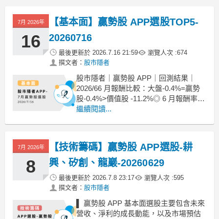
下跌-10.5%；價值股 Top 3 下跌 -11
【基本面】贏勢股 APP選股TOP5-
7月 2026年
16
20260716
最後更新於
2026.7.16 21:59
瀏覽人次 :
674
撰文者：
股市隱者
股市隱者｜贏勢股 APP｜回測結果｜
2026/66 月報酬比較：大盤-0.4%=贏勢
股-0.4%>價值股 -11.2%◎ 6 月報酬率：
(以 6/16 篩選出來的標的，至 6/16 的股
繼續閱讀...
價表現)贏勢股 Top 3 下跌 -0.4%，Top 5
下跌-10.5%；價值股 Top 3 下跌 -11
【技術籌碼】贏勢股 APP選股-耕
7月 2026年
8
興、矽創、龍巖-20260629
最後更新於
2026.7.8 23:17
瀏覽人次 :
595
撰文者：
股市隱者
▌ 贏勢股 APP 基本面選股主要包含未來
營收、淨利的成長動能，以及市場預估