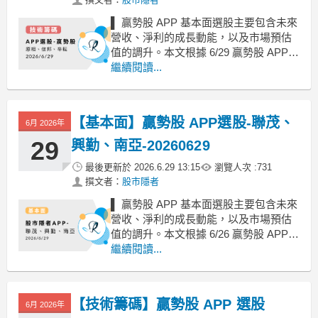
▌ 贏勢股 APP 基本面選股主要包含未來
營收、淨利的成長動能，以及市場預估
值的調升。本文根據 6/29 贏勢股 APP
清單挑選介紹整理。總分：以基本面、
繼續閱讀...
技術面、籌碼面計算出來的相加的個股
分數，分數越高越好。本益比位階：以
本益比標準差來判斷，負值代表低估，
【基本面】贏勢股 APP選股-聯茂、
6月 2026年
數值越低越好。詳情可參考另一篇文
章。營運
29
興勤、南亞-20260629
最後更新於
2026.6.29 13:15
瀏覽人次 :
731
撰文者：
股市隱者
▌ 贏勢股 APP 基本面選股主要包含未來
營收、淨利的成長動能，以及市場預估
值的調升。本文根據 6/26 贏勢股 APP
的口袋名單挑選介紹整理。總分：以基
繼續閱讀...
本面、技術面、籌碼面計算出來的相加
的個股分數，分數越高越好。本益比位
階：以本益比標準差來判斷，負值代表
【技術籌碼】贏勢股 APP 選股
6月 2026年
低估，數值越低越好。詳情可參考另一