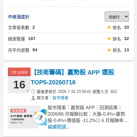
作者溫度計
2
33
文章發表數
排名
187
32
總瀏覽量
排名
94
13
月平均瀏覽
排名
【技術籌碼】贏勢股 APP 選股
7月 2026年
16
TOP5-20260716
最後更新於
2026.7.16 23:50
瀏覽人次 :
652
撰文者：
股市隱者
股市隱者｜贏勢股 APP｜回測結果｜
2026/66 月報酬比較：大盤-0.4%=贏勢
股-0.4%>價值股 -11.2%◎ 6 月報酬率：
(以 6/16 篩選出來的標的，至 6/16 的股
繼續閱讀...
價表現)贏勢股 Top 3 下跌 -0.4%，Top 5