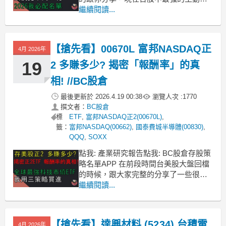
ETF怎麼來選，也是回應最近網友留言
繼續閱讀...
問到的問題台股在這禮拜見證了歷史一
刻，受惠到護國神山台積電超強的成
長，竟然今年短短才過不到5個月，就突
【搶先看】00670L 富邦NASDAQ正
4月 2026年
破四萬點了，我想在年初的時候，幾乎
大家是無法想像的
19
2 多賺多少? 揭密「報酬率」的真
相! //BC股倉
最後更新於
2026.4.19 00:38
瀏覽人次 :
1770
撰文者：
BC股倉
標
ETF
,
富邦NASDAQ正2(00670L)
,
籤：
富邦NASDAQ(00662)
,
國泰費城半導體(00830)
,
QQQ
,
SOXX
點我: 產業研究報告點我: BC股倉存股策
略名單APP 在前段時間台美股大盤回檔
的時候，跟大家完整的分享了一些很棒
的市值型ETF，最近不只台股強，美股
繼續閱讀...
終於也拉上來創波段高了但如果你想更
積極一點，把握再次回檔第二支腳的機
會，也長期看好科技的發展，就像在去
【搶先看】達興材料 (5234) 台積電
4月 2026年