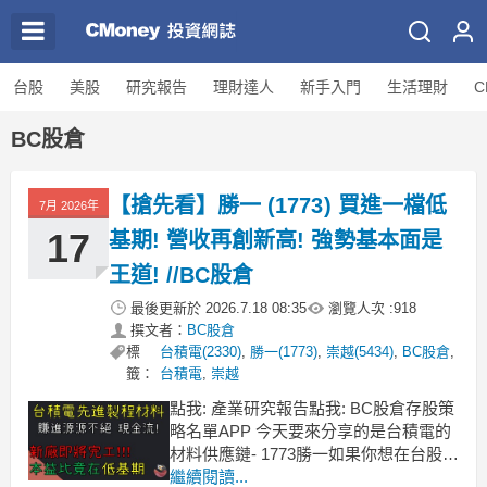
台股
美股
研究報告
理財達人
新手入門
生活理財
C
BC股倉
【搶先看】勝一 (1773) 買進一檔低
7月 2026年
17
基期! 營收再創新高! 強勢基本面是
王道! //BC股倉
最後更新於
2026.7.18 08:35
瀏覽人次 :
918
撰文者：
BC股倉
標
台積電(2330)
,
勝一(1773)
,
崇越(5434)
,
BC股倉
,
籤：
台積電
,
崇越
點我: 產業研究報告點我: BC股倉存股策
略名單APP 今天要來分享的是台積電的
材料供應鏈- 1773勝一如果你想在台股中
找一檔長期賺錢又處在低基期的好公司
繼續閱讀...