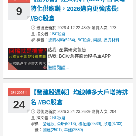
年指數跌到季線的時候，有分享了0050
正2的工具
9
特化供應鏈，2026邁向更強成長!
//BC股倉
最後更新於
2026.4.12 22:43
瀏覽人次 :
173
撰文者：
BC股倉
標籤：
達興材料(5234)
,
BC股倉
,
崇越
,
達興材料
點我: 產業研究報告
點我: BC股倉存股策略名單APP
這段時間因為美伊戰事，整個行情的波
繼續閱讀...
動變得很大，在前兩周分別分享了，當
股市波動比較劇烈的時候，透過指數
ETF去加碼，不論是台指和美指，我認
【營建股週報】均線轉多大戶增持排
為現在都是很不錯的選擇
3月 2026年
尤其美股這十幾年期間，跌破年線之
24
名 //BC股倉
後，通常拉長時間回過頭
最後更新於
2026.3.24 23:26
瀏覽人次 :
204
撰文者：
BC股倉
標
營建股
,
亞昕(5213)
,
櫻花建(2539)
,
欣陸(3703)
,
籤：
國建(2501)
,
華建(2530)