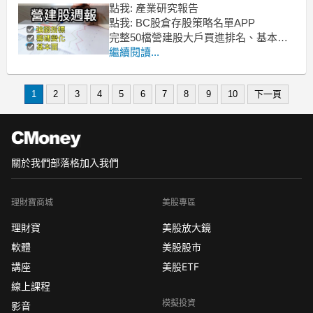
點我: 產業研究報告
點我: BC股倉存股策略名單APP
完整50檔營建股大戶買進排名、基本
面、技術面完整資訊
繼續閱讀...
限定專業版訂閱限時優惠：
https://cmy.tw/00AcJ5
ref: 玩股網、goodinfo、BC股倉存股
1
2
3
4
5
6
7
8
9
10
下一頁
APP、法說會、財報
※警語：以上分析是個
關於我們
部落格
加入我們
理財寶商城
美股專區
理財寶
美股放大鏡
軟體
美股股市
講座
美股ETF
線上課程
模擬投資
影音