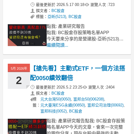
最後更新於
2026.5.17 00:18
瀏覽人次 :
723
撰文者：
BC股倉
標籤：
亞昕(5213)
,
BC股倉
點我: 產業研究報告
點我: BC股倉存股策略名單APP
今天要來分享的是營建股-亞昕(5213)最
新的營運資訊
繼續閱讀...
亞昕去年大賺180億，創公司歷史最高營
收，EPS 3.0塊配發股利2.8元，以目前
25塊左右的股價，殖利率高達11%，是
【搶先看】主動式ETF，一個方法搭
5月 2026年
標準的高殖利率股票
營建族群從第七波打房以
2
配0050績效翻倍
最後更新於
2026.5.2 23:25
瀏覽人次 :
2404
撰文者：
BC股倉
標
元大台灣50(0050)
,
富邦台50(006208)
,
籤：
元大臺灣ESG永續(00850)
,
富邦公司治理(00692)
,
富邦科技(0052)
,
BC股倉
點我: 產業研究報告點我: BC股倉存股策
略名單APP今天的文章，會來一次完整
的跟你分享，現在台股中最強的主動式