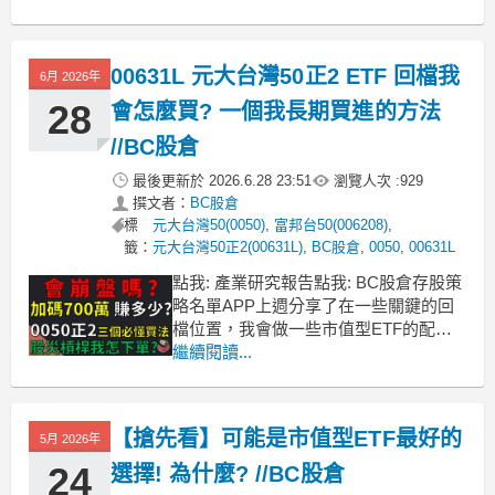
來把部分高檔獲利的資金分配到穩健的
股票上那今天要分享的勝一就絕對很適
合你來認識一下神基在過去10年含息報
00631L 元大台灣50正2 ETF 回檔我
6月 2026年
酬上漲了1000%比0050多了250%
28
會怎麼買? 一個我長期買進的方法
//BC股倉
最後更新於
2026.6.28 23:51
瀏覽人次 :
929
撰文者：
BC股倉
標
元大台灣50(0050)
,
富邦台50(006208)
,
籤：
元大台灣50正2(00631L)
,
BC股倉
,
0050
,
00631L
點我: 產業研究報告點我: BC股倉存股策
略名單APP上週分享了在一些關鍵的回
檔位置，我會做一些市值型ETF的配
置，像是009816就是非常好用的工具，
繼續閱讀...
而同時我也是聊到，我也有一起再買進
250萬的正二，再過去一樣也是分享過，
會來買進的時機，在多頭行情上漲時，
【搶先看】可能是市值型ETF最好的
5月 2026年
因為正2ETF會帶有複利加乘，實際上這
幾年
24
選擇! 為什麼? //BC股倉