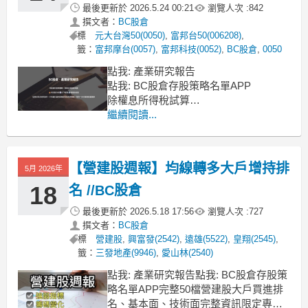
最後更新於
2026.5.24 00:21
瀏覽人次 :
842
撰文者：
BC股倉
標
元大台灣50(0050)
,
富邦台50(006208)
,
籤：
富邦摩台(0057)
,
富邦科技(0052)
,
BC股倉
,
0050
點我: 產業研究報告
點我: BC股倉存股策略名單APP
除權息所得稅試算
你以為經典的市值型ETF，就只有0050
繼續閱讀...
和006208嗎?
今天要來分享一檔隱藏版的市值型
ETF，10年來的績效還贏過0050
【營建股週報】均線轉多大戶增持排
5月 2026年
140%，在台股已經上市18年了，因為宣
傳少比較冷門，但其實對還在累積
18
名 //BC股倉
最後更新於
2026.5.18 17:56
瀏覽人次 :
727
撰文者：
BC股倉
標
營建股
,
興富發(2542)
,
遠雄(5522)
,
皇翔(2545)
,
籤：
三發地產(9946)
,
愛山林(2540)
點我: 產業研究報告點我: BC股倉存股策
略名單APP完整50檔營建股大戶買進排
名、基本面、技術面完整資訊限定專業