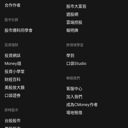
合作作者
股市大富翁
選股網
股市社群
雲端控股
股市爆料同學會
報明牌
投資理財
跨領域學習
投資網誌
學到
Money錢
口袋Studio
投資小學堂
聯絡我們
財經百科
美股放大鏡
客服中心
口袋證券
加入我們
成為CMoney作者
即時股市
場地租借
台股股市