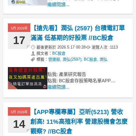
版訂閱限時優惠：
繼續閱讀...
https://cmy.tw/00AcJ5ref: 玩股網、
goodinfo、BC股倉存股APP、法說會、
財報※警語：以上分析是個人投資筆記
【搶先看】潤弘 (2597) 台積電訂單
5月 2026年
分享，並非任何投資建議，投資前
17
滿滿 低基期的好股票 //BC股倉
最後更新於
2026.5.17 00:28
瀏覽人次 :
1113
撰文者：
BC股倉
標籤：
營建股
,
潤弘(2597)
,
BC股倉
,
潤弘
點我: 產業研究報告
點我: BC股倉存股策略名單APP
今天要來分享的是台積電建廠概念股-潤
繼續閱讀...
弘(2597)最新的營運資訊
前段時間分享無塵室廠務工程的亞翔、
漢唐，漢唐已經漲了超過一倍，亞翔持
【APP專欄專屬】亞昕(5213) 營收
續創高也快200%了，這個族群基本上是
5月 2026年
一直跟著基本面業績緩漲，還是屬於股
14
創高! 11%高殖利率 營建股機會怎麼
價很合理
觀察? //BC股倉