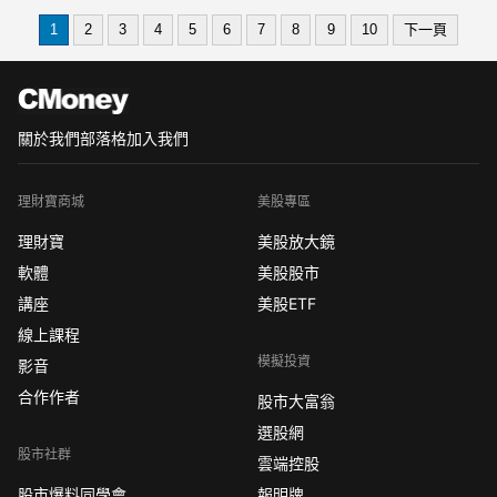
器帶動的投資浪潮，讓電子接合材料也
1
2
3
4
5
6
7
8
9
10
下一頁
在默默升級這波 AI 伺服器帶動的投資浪
潮，已經不只是 GPU、ASIC、散熱、
關於我們
部落格
加入我們
理財寶商城
美股專區
理財寶
美股放大鏡
軟體
美股股市
講座
美股ETF
線上課程
模擬投資
影音
合作作者
股市大富翁
選股網
股市社群
雲端控股
股市爆料同學會
報明牌