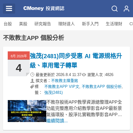
台股
美股
研究報告
理財達人
新手入門
生活理財
C
不敗教主APP 個股分析
強茂(2481)同步受惠 AI 電源規格升
8月 2026年
4
級、車用電子轉單
最後更新於
2026.8.4 11:37
瀏覽人次 :
4826
撰文者：
不敗教主陳重銘
標
不敗教主APP VIP文
,
不敗教主APP 個股分析
,
籤：
強茂(2481)
不敗存股術APP教學資源總整理APP全
功能完整應用介紹教學影音APP最新景
氣循環股、股淨比實戰教學影音APP策
略選股教學【ETF比較模型教學】該存
繼續閱讀...
哪一檔？完整教學，務必收藏！ 功率半