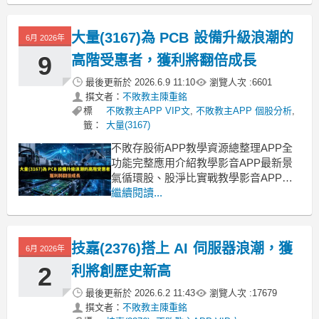
推升半導體產業高成長，IC 通路商同步
受惠過去半導體需求多由手機、PC 等消
大量(3167)為 PCB 設備升級浪潮的
6月 2026年
費性電子帶動，但近年AI、高效能運
算、
9
高階受惠者，獲利將翻倍成長
最後更新於
2026.6.9 11:10
瀏覽人次 :
6601
撰文者：
不敗教主陳重銘
標
不敗教主APP VIP文
,
不敗教主APP 個股分析
,
籤：
大量(3167)
不敗存股術APP教學資源總整理APP全
功能完整應用介紹教學影音APP最新景
氣循環股、股淨比實戰教學影音APP策
略選股教學【ETF比較模型教學】該存
繼續閱讀...
哪一檔？完整教學，務必收藏！ PCB 規
格升級帶動設備需求，大量(3167)切入
高階製程根據市調機構 Prismark 近期展
技嘉(2376)搭上 AI 伺服器浪潮，獲
6月 2026年
望指出，全球 PCB 市場規
2
利將創歷史新高
最後更新於
2026.6.2 11:43
瀏覽人次 :
17679
撰文者：
不敗教主陳重銘