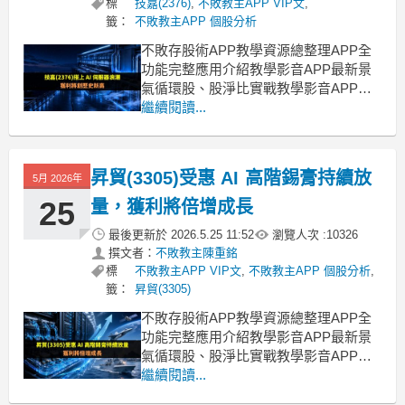
標
技嘉(2376)
,
不敗教主APP VIP文
,
籤：
不敗教主APP 個股分析
不敗存股術APP教學資源總整理APP全
功能完整應用介紹教學影音APP最新景
氣循環股、股淨比實戰教學影音APP策
略選股教學【ETF比較模型教學】該存
繼續閱讀...
哪一檔？完整教學，務必收藏！ AI 產業
正式邁向 AI Factory 時代，技嘉(2376)
受惠近期 Nvidia 執行長黃仁勳不斷提
昇貿(3305)受惠 AI 高階錫膏持續放
5月 2026年
及，未來每一家公司
25
量，獲利將倍增成長
最後更新於
2026.5.25 11:52
瀏覽人次 :
10326
撰文者：
不敗教主陳重銘
標
不敗教主APP VIP文
,
不敗教主APP 個股分析
,
籤：
昇貿(3305)
不敗存股術APP教學資源總整理APP全
功能完整應用介紹教學影音APP最新景
氣循環股、股淨比實戰教學影音APP策
略選股教學【ETF比較模型教學】該存
繼續閱讀...
哪一檔？完整教學，務必收藏！ AI 伺服