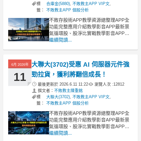
標
合庫金(5880)
,
不敗教主APP VIP文
,
籤：
不敗教主APP 個股分析
不敗存股術APP教學資源總整理APP全
功能完整應用介紹教學影音APP最新景
氣循環股、股淨比實戰教學影音APP策
略選股教學【ETF比較模型教學】該存
繼續閱讀...
哪一檔？完整教學，務必收藏！ AI 帶動
資本市場熱絡，金控股獲利年增率也翻
倍近期各家金控公告完前 5 月自結獲
大聯大(3702)受惠 AI 伺服器元件強
6月 2026年
利，整體達到 3,674 億元並創歷史同期
新
11
勁拉貨，獲利將翻倍成長！
最後更新於
2026.6.11 11:22
瀏覽人次 :
12812
撰文者：
不敗教主陳重銘
標
大聯大(3702)
,
不敗教主APP VIP文
,
籤：
不敗教主APP 個股分析
不敗存股術APP教學資源總整理APP全
功能完整應用介紹教學影音APP最新景
氣循環股、股淨比實戰教學影音APP策
略選股教學【ETF比較模型教學】該存
繼續閱讀...
哪一檔？完整教學，務必收藏！ AI 基建