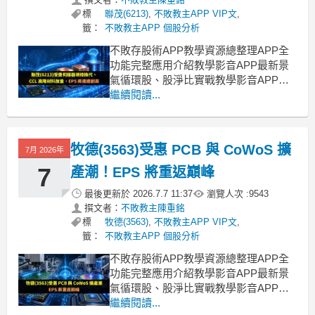
標
聯茂(6213)
,
不敗教主APP VIP文
,
籤：
不敗教主APP 個股分析
不敗存股術APP教學資源總整理APP全
功能完整應用介紹教學影音APP最新景
氣循環股、股淨比實戰教學影音APP策
略選股教學【ETF比較模型教學】該存
繼續閱讀...
哪一檔？完整教學，務必收藏！ AI 基礎
建設推動 CCL 產業進入量價齊揚週期隨
著生成式 AI、代理式 AI 與大型模型持續
牧德(3563)受惠 PCB 與 CoWoS 擴
7月 2026年
擴張，AI 伺服器逐漸從單機運
7
產潮！EPS 將重返巔峰
最後更新於
2026.7.7 11:37
瀏覽人次 :
9543
撰文者：
不敗教主陳重銘
標
牧德(3563)
,
不敗教主APP VIP文
,
籤：
不敗教主APP 個股分析
不敗存股術APP教學資源總整理APP全
功能完整應用介紹教學影音APP最新景
氣循環股、股淨比實戰教學影音APP策
略選股教學【ETF比較模型教學】該存
繼續閱讀...