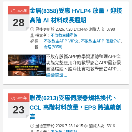
導體進入規格升級循環，IDM 成為主要
受惠者隨著 AI 資料中心快速發展，功率
金居(8358)受惠 HVLP4 放量，迎接
7月 2026年
半導體產業正由過去依賴終端出貨量成
長，轉
28
高階 AI 材料成長週期
最後更新於
2026.7.28 14:34
瀏覽人次 :
3798
撰文者：
不敗教主陳重銘
標
不敗教主APP VIP文
,
不敗教主APP 個股分析
,
籤：
金居(8358)
不敗存股術APP教學資源總整理APP全
功能完整應用介紹教學影音APP最新景
氣循環股、股淨比實戰教學影音APP策
略選股教學【ETF比較模型教學】該存
繼續閱讀...
哪一檔？完整教學，務必收藏！ AI 高速
傳輸推動銅箔材料規格持續升級隨著生
成式 AI、代理式 AI、高效能運算需求快
聯茂(6213)受惠伺服器規格換代、
7月 2026年
速成長，GPU、CPU、ASIC 及高
23
CCL 高階材料放量，EPS 將連續創
高
最後更新於
2026.7.23 14:15
瀏覽人次 :
5316
撰文者：
不敗教主陳重銘