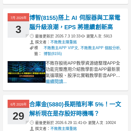
哪一檔？完整教學，務必收藏！ AI 推動
PCB 規格升級，檢測設備需求同步放大
過去 PCB 比較像是電子產品裡的「基礎
博智(8155)搭上 AI 伺服器與工業電
7月 2026年
電路板」，主要負責連接各式零組件。
3
腦升級浪潮，EPS 將連續創新高
最後更新於
2026.7.3 10:33
瀏覽人次 :
5913
撰文者：
不敗教主陳重銘
標
不敗教主APP VIP文
,
不敗教主APP 個股分析
,
籤：
博智(8155)
不敗存股術APP教學資源總整理APP全
功能完整應用介紹教學影音APP最新景
氣循環股、股淨比實戰教學影音APP策
略選股教學【ETF比較模型教學】該存
繼續閱讀...
哪一檔？完整教學，務必收藏！ AI 從訓
練走向推理，PCB 產業進入量價齊揚格
局隨著 AI 應用由訓練延伸至推理、代理
合庫金(5880)長期殖利率 5%！一文
6月 2026年
式 AI 與多模型架構，資料中心對低
29
解析現在是存股好時機嗎？
最後更新於
2026.6.29 11:41
瀏覽人次 :
10024
撰文者：
不敗教主陳重銘