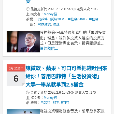
受
最後更新於
2026.2.12 15:37
瀏覽人次 :
195
撰文者：
Money錢
標
巴菲特
,
聯詠(3034)
,
中信金(2891)
,
中信金
,
籤：
雪球效應
,
聯詠
股神華倫·巴菲特長年奉行的「雪球投資
術」理念，是許多投資人遵循的投資方
式，但是理財專家表示，投資關鍵並非
一夕致富，想要資產如雪球般越滾越
繼續閱讀...
大，得先盤算自己到底有多少「資源、
資產」可消耗。 雪球、雪花與長坡 巴
菲特投資3箭：讓資產乖乖長大 股神巴
讓微軟、蘋果、可口可樂把錢吐回來
2月 2026年
菲特的「雪球投資術」當中，最簡單易
懂的描述，是當一顆濕濕的
6
給你！善用巴菲特「生活投資術」
大學一畢業就拿到2.5桶金
最後更新於
2026.2.6 10:53
瀏覽人次 :
170
撰文者：
Money錢
標籤：
巴菲特
,
ETF
,
ETFT
隨著投資理財觀念普及，愈來愈多家長