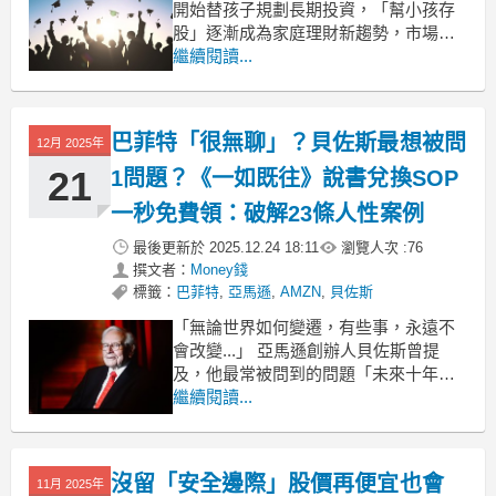
開始替孩子規劃長期投資，「幫小孩存
股」逐漸成為家庭理財新趨勢，市場上
常見的ETF選擇包括市值型與高股息
繼續閱讀...
型，該如何取捨也引發不少討論。理財
專家表示，其實透過股神巴菲特的「生
活投資術」，巨大的複利效果讓孩子在
巴菲特「很無聊」？貝佐斯最想被問
12月 2025年
大學畢業時累積數百萬元資產並非遙不
可及。 定期定額巨大複利優勢
21
1問題？《一如既往》說書兌換SOP
一秒免費領：破解23條人性案例
最後更新於
2025.12.24 18:11
瀏覽人次 :
76
撰文者：
Money錢
標籤：
巴菲特
,
亞馬遜
,
AMZN
,
貝佐斯
「無論世界如何變遷，有些事，永遠不
會改變...」 亞馬遜創辦人貝佐斯曾提
及，他最常被問到的問題「未來十年會
有什麼改變？」卻幾乎從未有人反問
繼續閱讀...
「未來十年，什麼不會改變？」想要預
測未來，這個行為本身就非常困難。 叱
吒商場多年的亞馬遜創辦人貝佐斯，談
沒留「安全邊際」股價再便宜也會
11月 2025年
到「預測」這件事，他認為與其習慣追