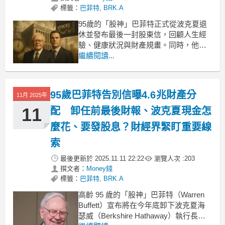
標籤：
巴菲特
,
BRK.A
95歲的「股神」巴菲特正式從波克夏退
休並發布最後一封股東信，回顧人生經
驗、健康狀況與財產規畫。同時，他提
出被視為「人生最後忠告」的三項重
繼續閱讀...
點，別糾結過去錯誤、選擇值得模仿的
榜樣，以及提前思考自己希望在訃聞上
被如何描述。巴菲特更以諾貝爾的故事
95歲巴菲特告別信曝4.6兆財產分
11月 2025年
提醒世人「偉大不是來自金錢與名氣，
而是善行」。他也特別強調，不
11
配 卸任前最後財報、波克夏現金怎
麼花、要發股息？財經界緊盯重要線
索
最後更新於
2025.11.11 22:22
瀏覽人次 :
203
撰文者：
Money錢
標籤：
巴菲特
,
BRK.A
高齡 95 歲的「股神」巴菲特（Warren
Buffett）宣布將在今年底卸下波克夏海
瑟威（Berkshire Hathaway）執行長職