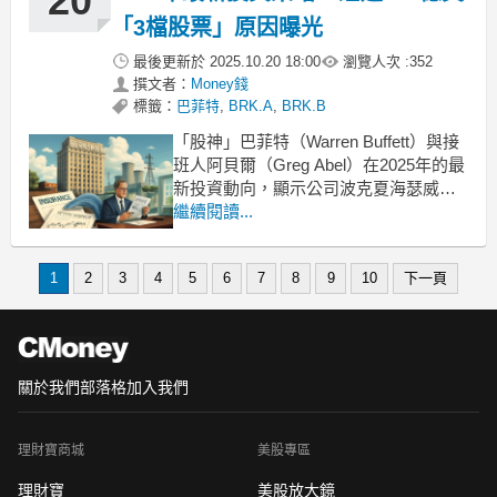
20
「3檔股票」原因曝光
最後更新於
2025.10.20 18:00
瀏覽人次 :
352
撰文者：
Money錢
標籤：
巴菲特
,
BRK.A
,
BRK.B
「股神」巴菲特（Warren Buffett）與接
班人阿貝爾（Greg Abel）在2025年的最
新投資動向，顯示公司波克夏海瑟威
（Berkshire Hathaway）面對全球經濟
繼續閱讀...
不確定性，仍選擇降低科技與金融股，
轉而將超過10億美元（約新台幣306億
1
2
3
4
5
6
7
8
9
10
下一頁
元）資金，分別投向三家與民生消費密
切相關的企業
關於我們
部落格
加入我們
理財寶商城
美股專區
理財寶
美股放大鏡