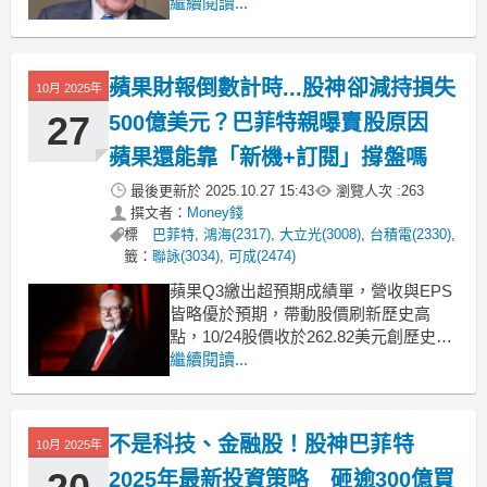
務，改由副董事長阿貝爾（Greg Abel）
繼續閱讀...
接棒，他本人則續任董事長。巴菲特 10
日以一封告別信向股東表示，未來將不
再撰寫年度股東信、也不再於股東會上
蘋果財報倒數計時...股神卻減持損失
10月 2025年
「沒完沒
27
500億美元？巴菲特親曝賣股原因
蘋果還能靠「新機+訂閱」撐盤嗎
最後更新於
2025.10.27 15:43
瀏覽人次 :
263
撰文者：
Money錢
標
巴菲特
,
鴻海(2317)
,
大立光(3008)
,
台積電(2330)
,
籤：
聯詠(3034)
,
可成(2474)
蘋果Q3繳出超預期成績單，營收與EPS
皆略優於預期，帶動股價刷新歷史高
點，10/24股價收於262.82美元創歷史新
高。但是這波漲勢卻為股神巴菲特所領
繼續閱讀...
導的公司波克夏（Berkshire
Hathaway）帶來不小的代價，因為自
2023年Q4以來，波克夏就開始減持蘋果
不是科技、金融股！股神巴菲特
10月 2025年
以來，初估已經損失約500億美元（
2025年最新投資策略 砸逾300億買