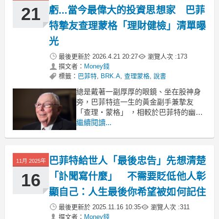
逐「未來」、掉入預測錯誤
21
虧...當今最偉大的投資思想家 巴菲
特摯友查理蒙格「理財健檢」清單曝
光
最後更新於
2026.4.21 20:27
瀏覽人次 :
173
撰文者：
Money錢
標籤：
巴菲特
,
BRK.A
,
查理蒙格
,
說書
總是戴著一副厚厚的眼鏡、坐在股神身
旁，巴菲特這一生的黃金副手兼摯友
「查理‧蒙格」 ，相較於巴菲特的幽默
風趣，蒙格坦率的談話風格吸引不少人
繼續閱讀...
目光。享耆壽99歲的他，過去對於AI、
加密貨幣等多項趨勢做出犀利評論，不
過談到致富，他最重視5大心法當中的
巴菲特給世人「最後忠告」先想清楚
11月 2025年
「投資清單」，至今仍是許多投資人不
可或缺的「理財健檢」項目
16
「訃聞寫什麼」 不需要貶低他人彰
顯自己：人生最後你希望被如何記住
最後更新於
2025.11.16 10:35
瀏覽人次 :
311
撰文者：
Money錢