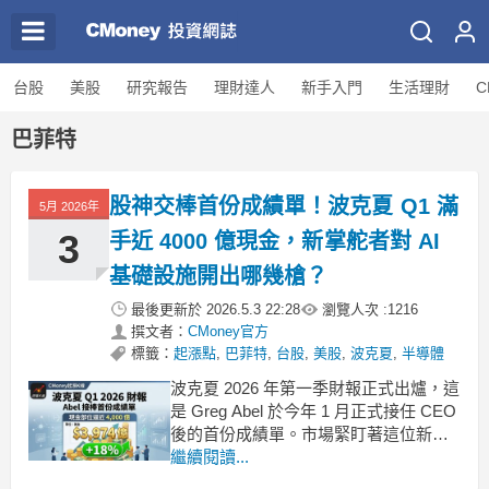
台股
美股
研究報告
理財達人
新手入門
生活理財
C
巴菲特
股神交棒首份成績單！波克夏 Q1 滿
5月 2026年
3
手近 4000 億現金，新掌舵者對 AI
基礎設施開出哪幾槍？
最後更新於
2026.5.3 22:28
瀏覽人次 :
1216
撰文者：
CMoney官方
標籤：
起漲點
,
巴菲特
,
台股
,
美股
,
波克夏
,
半導體
波克夏 2026 年第一季財報正式出爐，這
是 Greg Abel 於今年 1 月正式接任 CEO
後的首份成績單。市場緊盯著這位新掌
門人，想知道他會如何處置龐大的資金
繼續閱讀...
部位，以及對當前最熱門的科技趨勢抱