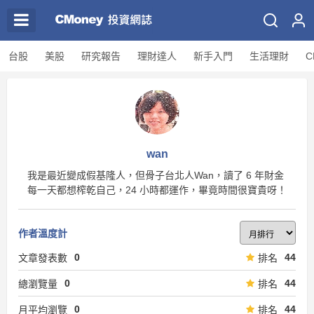
台股
美股
研究報告
理財達人
新手入門
生活理財
C
wan
我是最近變成假基隆人，但骨子台北人Wan，讀了 6 年財金
每一天都想榨乾自己，24 小時都運作，畢竟時間很寶貴呀！
作者溫度計
0
44
文章發表數
排名
0
44
總瀏覽量
排名
0
44
月平均瀏覽
排名