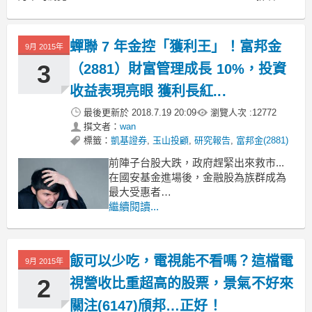
蟬聯 7 年金控「獲利王」！富邦金
9月 2015年
3
（2881）財富管理成長 10%，投資
收益表現亮眼 獲利長紅...
最後更新於
2018.7.19 20:09
瀏覽人次 :
12772
撰文者：
wan
標籤：
凱基證券
,
玉山投顧
,
研究報告
,
富邦金(2881)
前陣子台股大跌，政府趕緊出來救市...
在國安基金進場後，金融股為族群成為
最大受惠者
股價近幾天自低點反彈以來，幾乎有近
繼續閱讀...
20% 的漲幅！
昨天股市成交量前 30 大中有 11 家都是
金融股，比重超高~
飯可以少吃，電視能不看嗎？這檔電
9月 2015年
不信你看...
（資料來源 : Cmoney股市）
2
視營收比重超高的股票，景氣不好來
關注(6147)頎邦…正好！