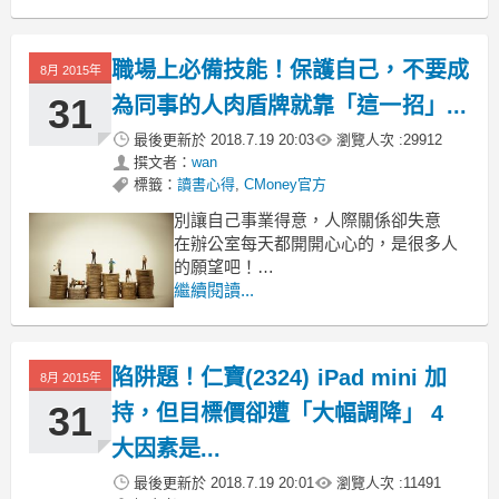
但最近外界看法由衰轉多～
台灣的蘋概股們當然也就樂翻天囉！
尤其是瑞儀剛吃下 Apple ，就傳出好消
職場上必備技能！保護自己，不要成
8月 2015年
息，真的好開心唷～
那你知道...
31
為同事的人肉盾牌就靠「這一招」...
最後更新於
2018.7.19 20:03
瀏覽人次 :
29912
撰文者：
wan
標籤：
讀書心得
,
CMoney官方
別讓自己事業得意，人際關係卻失意
在辦公室每天都開開心心的，是很多人
的願望吧！
很多人在事業上春風得意
繼續閱讀...
但在職場上人際關係卻失意...
事業跟人際關係要並重，
陷阱題！仁寶(2324) iPad mini 加
8月 2015年
31
持，但目標價卻遭「大幅調降」 4
大因素是...
最後更新於
2018.7.19 20:01
瀏覽人次 :
11491