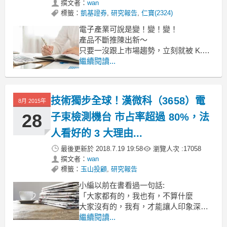
撰文者：
wan
標籤：
凱基證券
,
研究報告
,
仁寶(2324)
電子產業可說是變！變！變！
產品不斷推陳出新～
只要一沒跟上市場趨勢，立刻就被 K.O
NB 代工廠為了不被時代淘汰，紛紛跟進
繼續閱讀...
智慧手機市場
仁寶就是其中之一的公司，
以近期新聞來看，大家都對仁寶滿樂觀
技術獨步全球！漢微科（3658）電
8月 2015年
的
28
子束檢測機台 市占率超過 80%，法
人看好的 3 大理由...
最後更新於
2018.7.19 19:58
瀏覽人次 :
17058
撰文者：
wan
標籤：
玉山投顧
,
研究報告
小編以前在書看過一句話:
「大家都有的，我也有，不算什麼
大家沒有的，我有，才能讓人印象深
刻」
繼續閱讀...