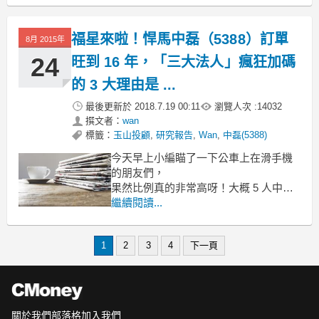
是因為今天在找資料時，赫然發現原來
這兩家賣的衣服...
福星來啦！悍馬中磊（5388）訂單
8月 2015年
都來自台灣的紡織成衣廠-儒鴻唷～
所以小編鎖定儒鴻分析了一番呢！
24
旺到 16 年，「三大法人」瘋狂加碼
的 3 大理由是 ...
最後更新於
2018.7.19 00:11
瀏覽人次 :
14032
撰文者：
wan
標籤：
玉山投顧
,
研究報告
,
Wan
,
中磊(5388)
今天早上小編瞄了一下公車上在滑手機
的朋友們，
果然比例真的非常高呀！大概 5 人中就
有 4 人...
繼續閱讀...
既然大家都那麼愛用手機，那你聽過
「世界移動大會」嗎？
1
2
3
4
下一頁
它是針對未來 5G 技術、行動互聯網及
物聯網發展進行意見交流的展覽...
裡面提到中磊在展覽中秀出新的小型基
地台...
關於我們
部落格
加入我們