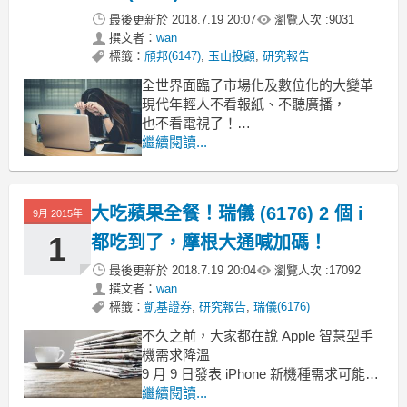
最後更新於
2018.7.19 20:07
瀏覽人次 :
9031
撰文者：
wan
標籤：
頎邦(6147)
,
玉山投顧
,
研究報告
全世界面臨了市場化及數位化的大變革
現代年輕人不看報紙、不聽廣播，
也不看電視了！
其中頎邦 50% 營收都來自電視耶！
繼續閱讀...
這樣頎邦活的下去嗎？
讓我們一起看看 頎邦 (6147)的研究報告
～
大吃蘋果全餐！瑞儀 (6176) 2 個 i
9月 2015年
1
都吃到了，摩根大通喊加碼！
最後更新於
2018.7.19 20:04
瀏覽人次 :
17092
撰文者：
wan
標籤：
凱基證券
,
研究報告
,
瑞儀(6176)
不久之前，大家都在說 Apple 智慧型手
機需求降溫
9 月 9 日發表 iPhone 新機種需求可能不
如預期
繼續閱讀...