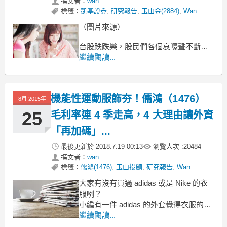
撰文者：
wan
標籤：
凱基證券
,
研究報告
,
玉山金(2884)
,
Wan
（圖片來源）
台股跌跌樂，股民們各個哀嚎聲不斷～
所以，5 千億國安基金準備進場拯救蒼
繼續閱讀...
生啦！
其中「政策護盤概念股」金融股...
多家金控也開始買回庫藏股來自救～
機能性運動服飾夯！儒鴻（1476）
8月 2015年
25
毛利率連 4 季走高，4 大理由讓外資
「再加碼」...
最後更新於
2018.7.19 00:13
瀏覽人次 :
20484
撰文者：
wan
標籤：
儒鴻(1476)
,
玉山投顧
,
研究報告
,
Wan
大家有沒有買過 adidas 或是 Nike 的衣
服咧？
小編有一件 adidas 的外套覺得衣服的質
感很好呢！
繼續閱讀...
為什麼突然講到這個？