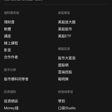
理財寶商城
美股專區
理財寶
美股放大鏡
軟體
美股股市
講座
美股ETF
線上課程
模擬投資
影音
合作作者
股市大富翁
選股網
股市社群
雲端控股
股市爆料同學會
報明牌
投資理財
跨領域學習
投資網誌
學到
Money錢
口袋Studio