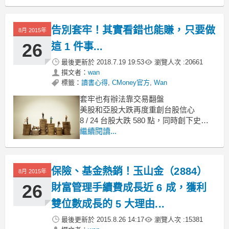
所以今天在看漢微科的資料時真的覺得
他好厲害呀！
半導體的電子束晶圓檢測的核心技術，
告別套牢！其實看錯也能賺，只要做
8月 2015年
在全世界獨佔鰲頭，真得好厲害呀！
26
這 1 件事...
最後更新於
2018.7.19 19:53
瀏覽人次 :
20661
撰文者：
wan
標籤：
讀書心得
,
CMoney官方
,
Wan
套牢也有辦法靠交易翻盤
美股和亞股大跌再度重創台股信心
8 / 24 台股大跌 580 點，同時創下史上
最大跌幅～
繼續閱讀...
市值蒸發 1.7 兆元，平均每位股民賠掉
18 萬元
真的是時機壞壞...
保險、基金熱銷！玉山金（2884）
8月 2015年
散戶們資產都被套牢了
26
財富管理手續費成長近 6 成，獲利
雙位數成長的 5 大理由...
最後更新於
2015.8.26 14:17
瀏覽人次 :
15381