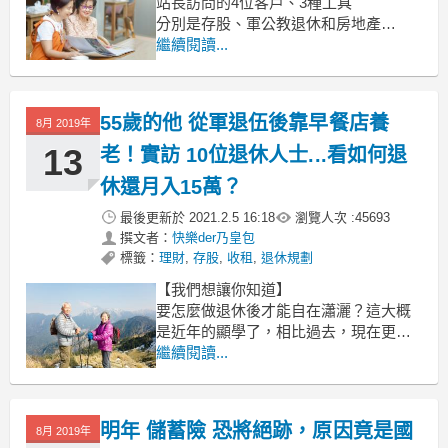
站長訪問的4位客戶、3種工具
分別是存股、軍公教退休和房地產
(正確來說是祖產，或是無貸款房產)
繼續閱讀...
上篇文章：事業第 2 春，他靠早餐店養
老！
實訪10位退休人士，看他們如何退休也
55歲的他 從軍退伍後靠早餐店養
8月 2019年
月入10萬？
13
老！實訪 10位退休人士...看如何退
休還月入15萬？
最後更新於
2021.2.5 16:18
瀏覽人次 :
45693
撰文者：
快樂der乃皇包
標籤：
理財
,
存股
,
收租
,
退休規劃
【我們想讓你知道】
要怎麼做退休後才能自在瀟灑？這大概
是近年的顯學了，相比過去，現在更多
人意識到退休危機，也開始意識到，除
繼續閱讀...
了存錢也得投資，退休後想要舒舒服服
的過日子有很多種辦法。很多都是聽網
路上文章在說，要怎麼知道是不是真的
明年 儲蓄險 恐將絕跡，原因竟是國
8月 2019年
可行呢？作者 快樂der乃皇包 就實際採