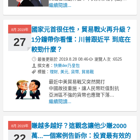
多少理解兩隻大象各懷鬼胎
繼續閱讀...
中美大打貿易戰
國家元首很任性，貿易戰火再升級？
8月 2019年
27
1分鐘帶你看懂：川普跟近平 到底在
較勁什麼？
最後更新於
2019.8.28 08:46
瀏覽人次 :
6525
撰文者：
快樂der乃皇包
標籤：
理財
,
美元
,
貨幣
,
貿易戰
最近中美貿易戰又突然開打
中國故技重施，讓人民幣貶值對抗
亞洲區不強的貨幣也應聲下落
(台幣哭哭 (´Д⊂
繼續閱讀...
貨幣戰爭儼然重啟......
賺越多越好？這觀念讓他少賺2000
8月 2019年
22
萬...一個案例告訴你：投資最有效的