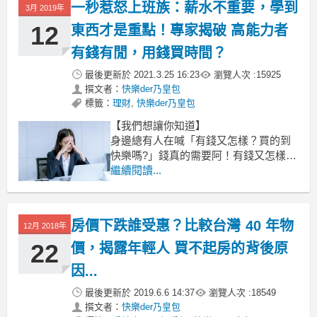
一秒惹怒上班族：薪水不重要，學到
3月 2019年
12
東西才是重點！專家揭破 高能力者
有錢有閒，用錢買時間？
最後更新於
2021.3.25 16:23
瀏覽人次 :
15925
撰文者：
快樂der乃皇包
標籤：
理財
,
快樂der乃皇包
【我們想讓你知道】
身邊總有人在喊「有錢又怎樣？買的到
快樂嗎?」錢真的需要阿！有錢又怎樣的
感悟，是來自於人生淬練後的體悟，還
繼續閱讀...
是沒錢之餘的酸葡萄心理？千金難買早
知道已經是遠古時代的金句了，金錢真
的可以買到時間！
房價下跌誰受惠？比較台灣 40 年物
12月 2018年
文 / 乃皇包
22
價，揭露年輕人 買不起房的背後原
不富有心靈卻很富裕，是個幌子
因...
最後更新於
2019.6.6 14:37
瀏覽人次 :
18549
撰文者：
快樂der乃皇包