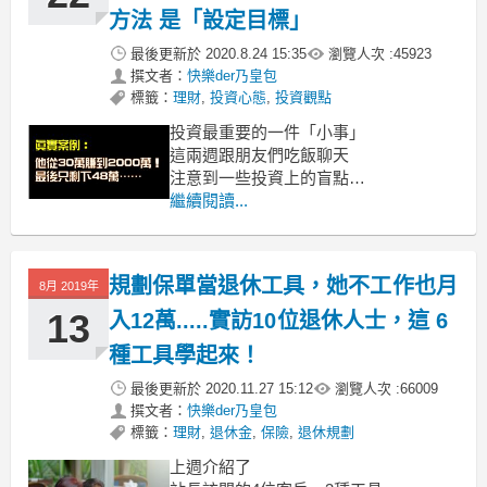
方法 是「設定目標」
最後更新於
2020.8.24 15:35
瀏覽人次 :
45923
撰文者：
快樂der乃皇包
標籤：
理財
,
投資心態
,
投資觀點
投資最重要的一件「小事」
這兩週跟朋友們吃飯聊天
注意到一些投資上的盲點
今天就來分享站長認為
繼續閱讀...
投資中最重要的事
規劃保單當退休工具，她不工作也月
8月 2019年
13
入12萬.....實訪10位退休人士，這 6
種工具學起來！
最後更新於
2020.11.27 15:12
瀏覽人次 :
66009
撰文者：
快樂der乃皇包
標籤：
理財
,
退休金
,
保險
,
退休規劃
上週介紹了