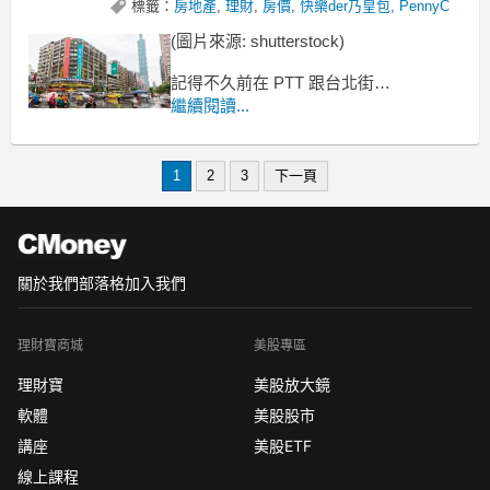
標籤：
房地產
,
理財
,
房價
,
快樂der乃皇包
,
PennyC
(圖片來源: shutterstock)
記得不久前在 PTT 跟台北街頭
看到這個標語：
繼續閱讀...
上一代買房是生涯規劃；
1
2
3
下一頁
關於我們
部落格
加入我們
理財寶商城
美股專區
理財寶
美股放大鏡
軟體
美股股市
講座
美股ETF
線上課程