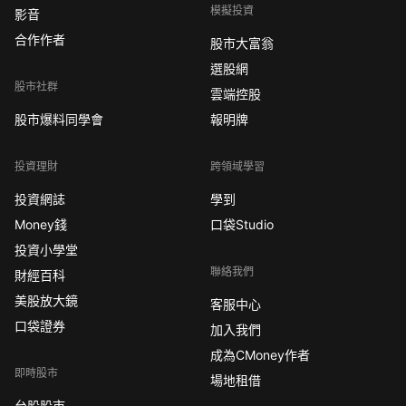
模擬投資
影音
合作作者
股市大富翁
選股網
股市社群
雲端控股
股市爆料同學會
報明牌
投資理財
跨領域學習
投資網誌
學到
Money錢
口袋Studio
投資小學堂
聯絡我們
財經百科
美股放大鏡
客服中心
口袋證券
加入我們
成為CMoney作者
即時股市
場地租借
台股股市