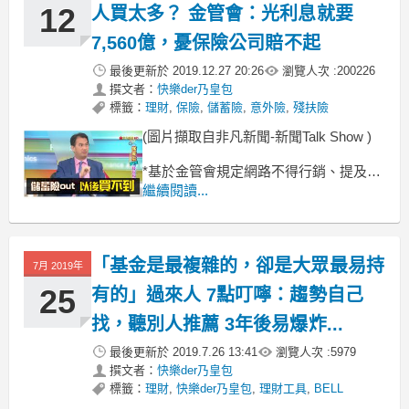
訪了 10個人統整了 6 種投
12
人買太多？ 金管會：光利息就要
7,560億，憂保險公司賠不起
最後更新於
2019.12.27 20:26
瀏覽人次 :
200226
撰文者：
快樂der乃皇包
標籤：
理財
,
保險
,
儲蓄險
,
意外險
,
殘扶險
(圖片擷取自非凡新聞-新聞Talk Show )
*基於金管會規定網路不得行銷、提及壽
險商品
繼續閱讀...
也不得以停售為由做招攬，站長很乖，
絕不踩線 v(￣︶￣)y
所以如果下面變成火星文，請自行詢問
「基金是最複雜的，卻是大眾最易持
站長或是自己的業務
7月 2019年
25
有的」過來人 7點叮嚀：趨勢自己
找，聽別人推薦 3年後易爆炸...
最後更新於
2019.7.26 13:41
瀏覽人次 :
5979
撰文者：
快樂der乃皇包
標籤：
理財
,
快樂der乃皇包
,
理財工具
,
BELL