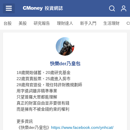
台股
美股
研究報告
理財達人
新手入門
生活理財
C
快樂der乃皇包
18歲開始儲蓄、20歲研究基金
22歲買賣股票、25歲進入房市
28歲飛官退役，現任特許財務規劃師
用字遣詞雖非精準專業
只望普羅大眾都能理解
真正的財富自由並非要很有錢
而是擁有不被金錢約束的權利
更多資訊
《快樂der乃皇包》
https://www.facebook.com/ynhcat/