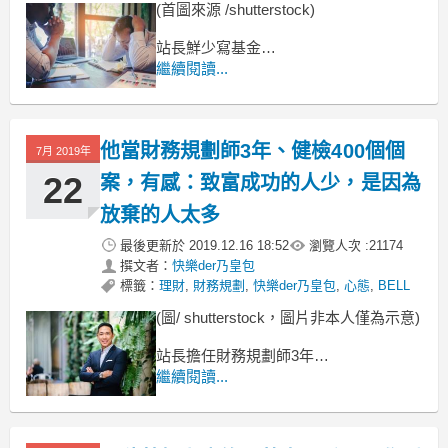
(首圖來源 /shutterstock)
站長鮮少寫基金
主要是相較於股票或其他工具
繼續閱讀...
基金是最複雜的
卻又是大眾最容易持有的
他當財務規劃師3年、健檢400個個
7月 2019年
22
案，有感：致富成功的人少，是因為
放棄的人太多
最後更新於
2019.12.16 18:52
瀏覽人次 :
21174
撰文者：
快樂der乃皇包
標籤：
理財
,
財務規劃
,
快樂der乃皇包
,
心態
,
BELL
(圖/ shutterstock，圖片非本人僅為示意)
站長擔任財務規劃師3年
財務健診樣本將近400個
繼續閱讀...
年齡層從21歲到67歲
月收入從 1萬8 到 50萬