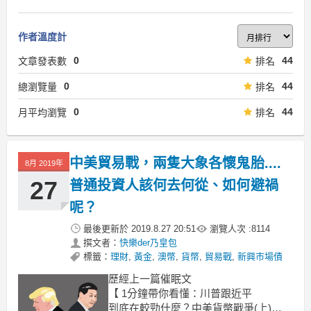
作者溫度計
0
44
文章發表數
排名
0
44
總瀏覽量
排名
0
44
月平均瀏覽
排名
中美貿易戰，兩隻大象各懷鬼胎....
8月 2019年
27
普通投資人該何去何從、如何避禍
呢？
最後更新於
2019.8.27 20:51
瀏覽人次 :
8114
撰文者：
快樂der乃皇包
標籤：
理財
,
黃金
,
澳幣
,
貨幣
,
貿易戰
,
新興市場債
歷經上一篇催眠文
【 1分鐘帶你看懂：川普跟近平
到底在較勁什麼？中美貨幣戰爭(上)】