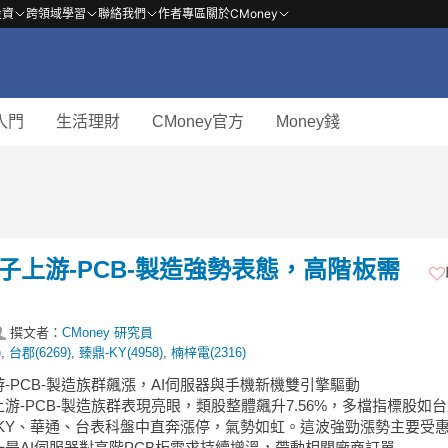
投資
跨領域學習
聯絡我們
作者專區
關於CMoney
入門
生活理財
CMoney官方
Money錢
電子上游-PCB-製造強勢表態，高階板需
撰文者：
CMoney 研究員
)
,
台郡(6269)
,
臻鼎-KY(4958)
,
楠梓電(2316)
游-PCB-製造族群飆漲，AI伺服器與手機新機雙引擎驅動
游-PCB-製造族群表現亮眼，類股整體飆升7.56%，多檔指標股如
-KY、華通、台表科盤中直奔漲停，氣勢如虹。這波強勁漲勢主要受
一是AI伺服器對高階PCB板需求持續增溫，帶動相關廠商訂單