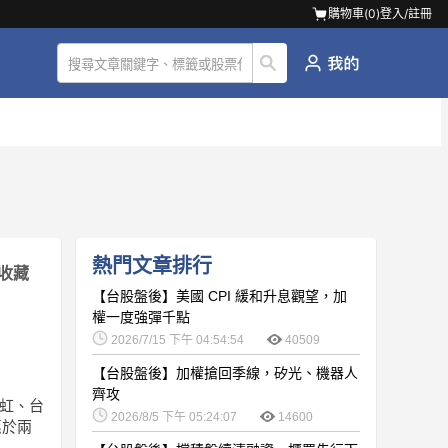
購物車(
0
)
登入/註冊
熱門文章排行
收藏
【台股盤後】美國 CPI 緩和升息觀望，加
權一度強彈千點
2026/7/15 下午 04:54:54
40509
【台股盤後】加權搶回季線，矽光、機器人
齊攻
台虹、台
2026/8/5 下午 05:24:07
14600
惠於兩