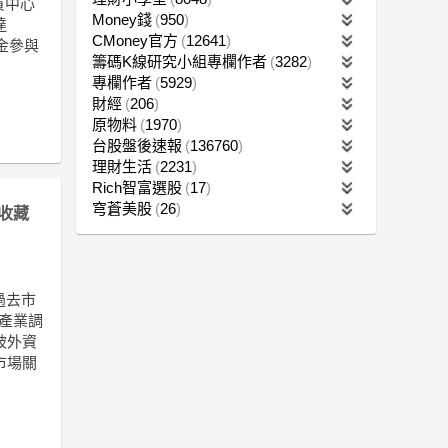
買中心
Money錢
950
達
CMoney官方
12641
金參與
籌碼K線研究小組專欄作者
3282
專欄作者
5929
財經
206
原物料
1970
台股盤後速報
136760
理財生活
2231
Rich智富選股
17
穹蒼美股
26
收藏
過去市
產業調
被外資
市場關