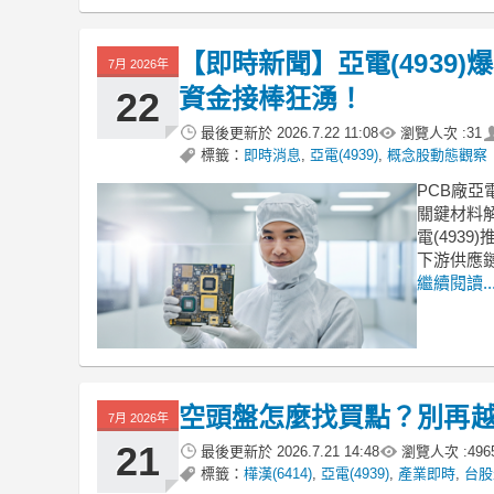
【即時新聞】亞電(4939
7月 2026年
資金接棒狂湧！
22
最後更新於
2026.7.22 11:08
瀏覽人次 :
31
標籤：
即時消息
,
亞電(4939)
,
概念股動態觀察
PCB廠亞
關鍵材料
電(493
下游供應
繼續閱讀..
空頭盤怎麼找買點？別再
7月 2026年
21
最後更新於
2026.7.21 14:48
瀏覽人次 :
496
標籤：
樺漢(6414)
,
亞電(4939)
,
產業即時
,
台股