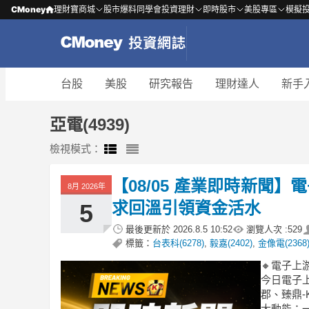
CMoney
理財寶商城
股市爆料同學會
投資理財
即時股市
美股專區
模擬
台股
美股
研究報告
理財達人
新手
亞電(4939)
檢視模式：
【08/05 產業即時新聞】
8月 2026年
求回溫引領資金活水
5
最後更新於
2026.8.5 10:52
瀏覽人次 :
529
標籤：
台表科(6278)
,
毅嘉(2402)
,
金像電(2368
🔸電子上
今日電子上
郡、臻鼎
大動能：