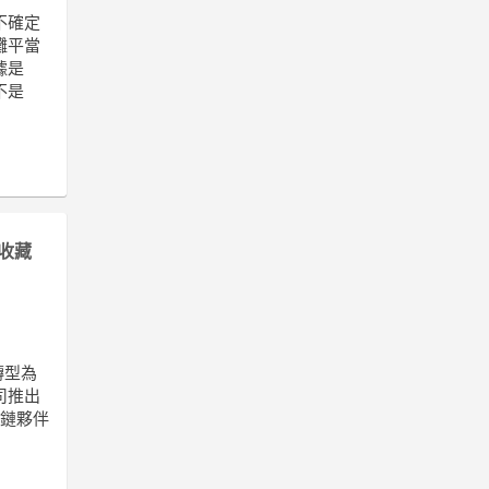
不確定
攤平當
據是
不是
收藏
轉型為
司推出
應鏈夥伴