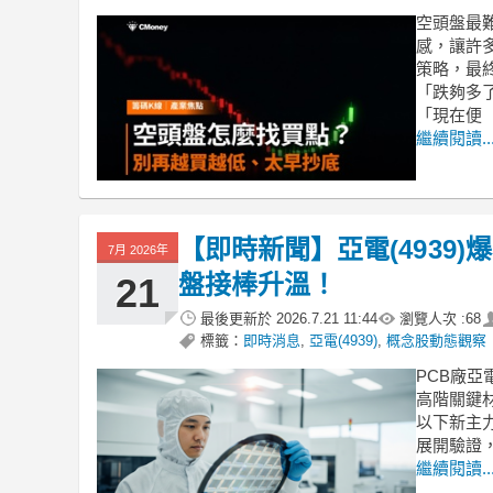
空頭盤最
感，讓許
策略，最
「跌夠多
「現在便
繼續閱讀..
【即時新聞】亞電(4939
7月 2026年
盤接棒升溫！
21
最後更新於
2026.7.21 11:44
瀏覽人次 :
68
標籤：
即時消息
,
亞電(4939)
,
概念股動態觀察
PCB廠亞
高階關鍵
以下新主
展開驗證
繼續閱讀..