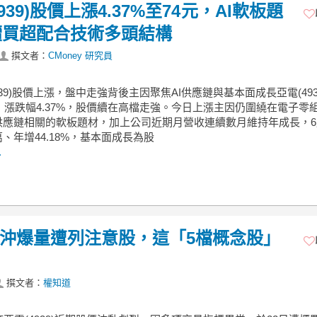
939)股價上漲4.37%至74元，AI軟板題
續買超配合技術多頭結構
撰文者：
CMoney 研究員
4939)股價上漲，盤中走強背後主因聚焦AI供應鏈與基本面成長亞電(493
，漲跌幅4.37%，股價續在高檔走強。今日上漲主因仍圍繞在電子零
I供應鏈相關的軟板題材，加上公司近期月營收連續數月維持年成長，
百萬、年增44.18%，基本面成長為股
.
)當沖爆量遭列注意股，這「5檔概念股」
撰文者：
權知道