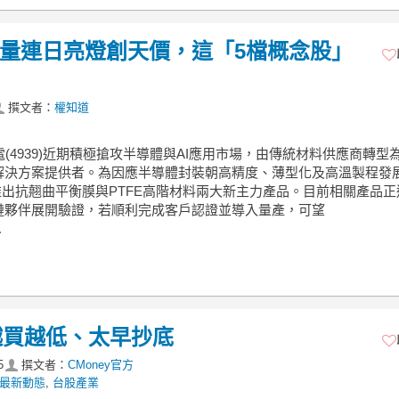
)爆量連日亮燈創天價，這「5檔概念股」
撰文者：
權知道
電(4939)近期積極搶攻半導體與AI應用市場，由傳統材料供應商轉型
解決方案提供者。為因應半導體封裝朝高精度、薄型化及高溫製程發
9)推出抗翹曲平衡膜與PTFE高階材料兩大新主力產品。目前相關產品
鏈夥伴展開驗證，若順利完成客戶認證並導入量產，可望
.
越買越低、太早抄底
5
撰文者：
CMoney官方
最新動態
,
台股產業