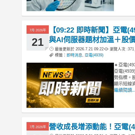
【09:22 即時新聞】亞電(4
7月 2026年
與AI伺服器題材加溫＋股
21
最後更新於
2026.7.21 09:22
瀏覽人次 :
371
標籤：
即時消息
,
亞電(4939)
🔸亞電(
亞電(49
勢指標。
顯示短線資
繼續閱讀..
營收成長增添動能！亞電(4
7月 2026年