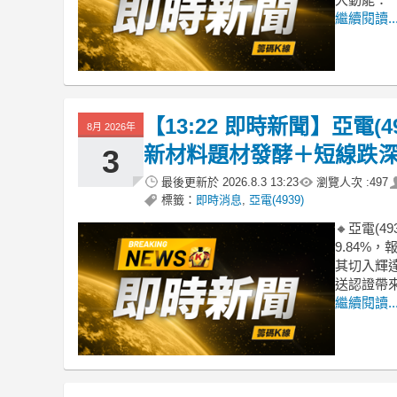
繼續閱讀..
【13:22 即時新聞】亞電(4
8月 2026年
新材料題材發酵＋短線跌
3
最後更新於
2026.8.3 13:23
瀏覽人次 :
497
標籤：
即時消息
,
亞電(4939)
🔸亞電(
9.84%
其切入輝
送認證帶
繼續閱讀..