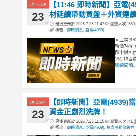
【11:46 即時新聞】亞電(4
7月 2026年
材延續帶動買盤＋外資連
23
最後更新於
2026.7.23 11:47
瀏覽人次 :
330
標籤：
即時消息
,
亞電(4939)
🔸亞電(
報價74元
群中與A
151.16
繼續閱讀..
【即時新聞】亞電(4939
7月 2026年
資金正劇烈洗牌！
23
最後更新於
2026.7.23 11:15
瀏覽人次 :
41
標籤：
即時消息
,
亞電(4939)
,
概念股動態觀察