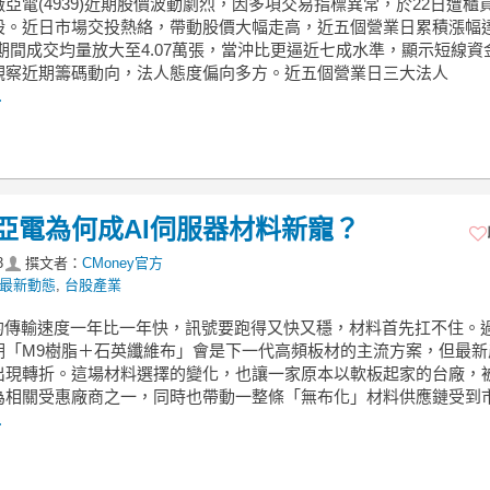
亞電(4939)近期股價波動劇烈，因多項交易指標異常，於22日遭櫃
股。近日市場交投熱絡，帶動股價大幅走高，近五個營業日累積漲幅
%，期間成交均量放大至4.07萬張，當沖比更逼近七成水準，顯示短線資
觀察近期籌碼動向，法人態度偏向多方。近五個營業日三大法人
.
亞電為何成AI伺服器材料新寵？
3
撰文者：
CMoney官方
最新動態
,
台股產業
器的傳輸速度一年比一年快，訊號要跑得又快又穩，材料首先扛不住。
期「M9樹脂＋石英纖維布」會是下一代高頻板材的主流方案，但最新
出現轉折。這場材料選擇的變化，也讓一家原本以軟板起家的台廠，
為相關受惠廠商之一，同時也帶動一整條「無布化」材料供應鏈受到
.