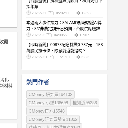
【台股盤後】撐積盤續清融資，櫃買先行下
探年線
2026/7/30 下午 05:02:11
12392
本週兩大事件接力：8/4 AMD財報驗證AI算
力、8/7非農定調升息預期，台股供應鏈誰
卡位最佳？
2026/8/3 下午 04:00:27
11507
收藏
【即時新聞】00878配息挑戰0.737元！158
萬股民搶卡位，除息前還能追嗎？
2026/7/31 上午 11:21:10
6226
達
續消化
熱門作者
，新材料
CMoney 研究員194102
CMoney 小編136698
權知道95386
CMoney官方15548
CMoney研究員發文11992
愛德恩 - 小朋友學投資2162