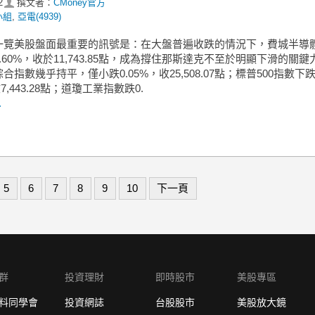
2
撰文者：
CMoney官方
小組
,
亞電(4939)
一覽美股盤面最重要的訊號是：在大盤普遍收跌的情況下，費城半導
.60%，收於11,743.85點，成為撐住那斯達克不至於明顯下滑的關鍵
合指數幾乎持平，僅小跌0.05%，收25,508.07點；標普500指數下
收7,443.28點；道瓊工業指數跌0.
.
5
6
7
8
9
10
下一頁
群
投資理財
即時股市
美股專區
料同學會
投資網誌
台股股市
美股放大鏡