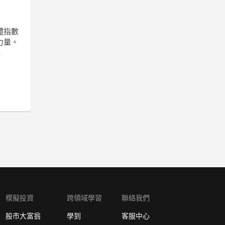
體指數
力量。
跌
模擬投資
跨領域學習
聯絡我們
股市大富翁
學到
客服中心