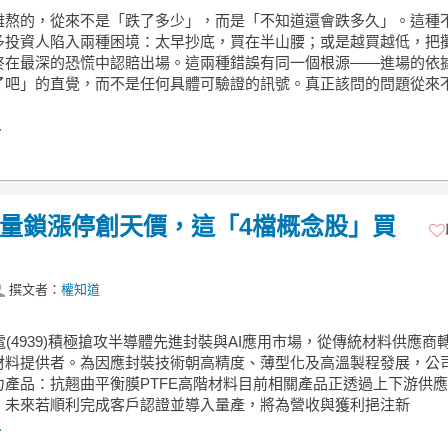
難熬的，從來不是「跌了多少」，而是「不知道還會跌多久」。這種
多投資人陷入兩種困境：太早抄底，買在半山腰；或是越買越低，把
終在最深的恐慌中認賠出場。這兩種錯誤有同一個根源——進場的依
了吧」的直覺，而不是任何具體可驗證的訊號。真正該問的問題從來
.
)爆量鎖漲停創天價，這「4檔概念股」買
撰文者：
權知道
電(4939)積極搶攻半導體先進封裝與AI應用市場，從傳統材料供應商
材料提供者。為因應封裝技術朝高精度、薄型化及高溫製程發展，公
力產品：抗翹曲平衡膜PTFE高階材料目前相關產品正透過上下游供
，未來若順利完成客戶認證並導入量產，將為營收與獲利挹注新
.