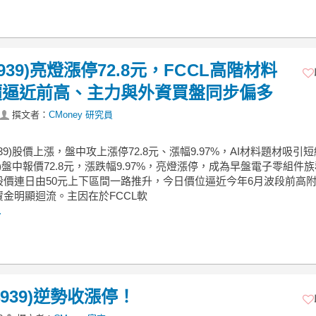
939)亮燈漲停72.8元，FCCL高階材料
價逼近前高、主力與外資買盤同步偏多
撰文者：
CMoney 研究員
4939)股價上漲，盤中攻上漲停72.8元、漲幅9.97%，AI材料題材吸引
39)盤中報價72.8元，漲跌幅9.97%，亮燈漲停，成為早盤電子零組件
股價連日由50元上下區間一路推升，今日價位逼近今年6月波段前高
金明顯迴流。主因在於FCCL軟
.
939)逆勢收漲停！