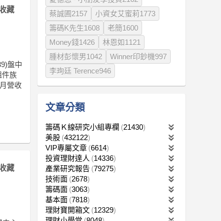
收藏
蔡誠圃2157
小資女艾蜜莉1773
籌碼K先生1608
老簡1600
Money錢1426
林恩如1121
腫材彭懷男1042
Winner印鈔機997
9)盤中
李珣廷 Terence946
組件族
6月營收
文章分類
籌碼Ｋ線研究小組專欄
21430
美股
432122
VIP專屬文章
6614
投資理財達人
14336
收藏
產業研究報告
79275
技術面
2678
籌碼面
3063
基本面
7818
理財寶開箱文
12329
理財小學堂
8048