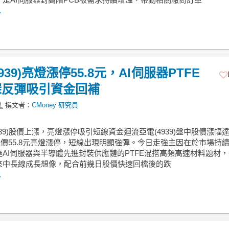
.
939)亮燈漲停55.8元，AI伺服器PTFE
深反彈吸引資金回補
撰文者：
CMoney 研究員
4939)股價上漲，亮燈漲停吸引短線資金迴流亞電(4939)盤中股價漲幅
，報價55.8元亮燈漲停，短線出現明顯強彈。今日走強主因在於市場持
達AI伺服器與半導體先進封裝供應鏈的PTFE混搭高頻高速材料題材
來中長線成長想像，配合前幾日股價快速回檔後的跌
.