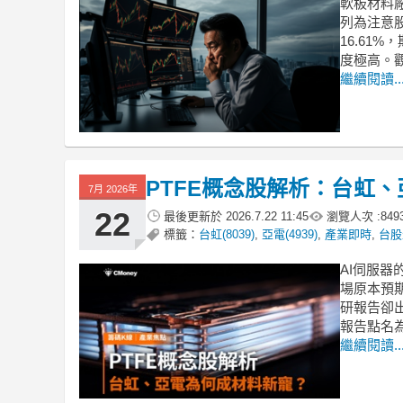
軟板材料廠
列為注意
16.61
度極高。
繼續閱讀..
PTFE概念股解析：台虹、
7月 2026年
22
最後更新於
2026.7.22 11:45
瀏覽人次 :
849
標籤：
台虹(8039)
,
亞電(4939)
,
產業即時
,
台股
AI伺服
場原本預
研報告卻
報告點名
繼續閱讀..