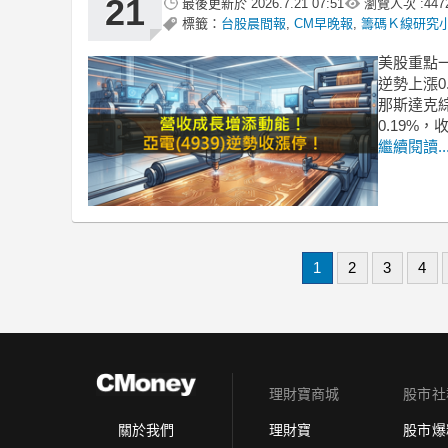
21
最後更新於
2026.7.21 07:51
瀏覽人次 :
447
標籤：
台股晨間報
,
CM早晚報
,
籌碼Ｋ線研究
美股重點
逆勢上漲0
那斯達克綜
0.19%，
繼續閱讀..
1
2
3
4
理財寶商城
股市社
理財寶
股市爆
關於我們