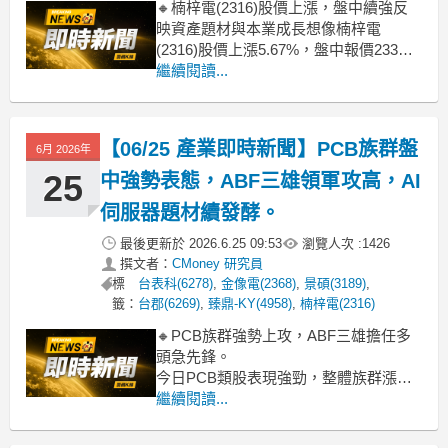
🔸楠梓電(2316)股價上漲，盤中續強反
映資產題材與本業成長想像楠梓電
(2316)股價上漲5.67%，盤中報價233
元，延續近日強勢走高格局。市場主軸
繼續閱讀...
仍圍繞持股滬電的資產評價與先前私有
化討論，雖公司已明確表示專注本業、
未有私有化規畫，但相關題材使資金對
【06/25 產業即時新聞】PCB族群盤
6月 2026年
轉投資價值與每股淨值重估意願升溫。
同時，近月營
25
中強勢表態，ABF三雄領軍攻高，AI
伺服器題材續發酵。
最後更新於
2026.6.25 09:53
瀏覽人次 :
1426
撰文者：
CMoney 研究員
標
台表科(6278)
,
金像電(2368)
,
景碩(3189)
,
籤：
台郡(6269)
,
臻鼎-KY(4958)
,
楠梓電(2316)
🔸PCB族群強勢上攻，ABF三雄擔任多
頭急先鋒。
今日PCB類股表現強勁，整體族群漲幅
超過5.30%，盤中資金明顯集中在載板族
繼續閱讀...
群。其中，ABF載板三雄欣興(8.49%)、
南電(7.56%)、景碩(7.31%)同步大漲，