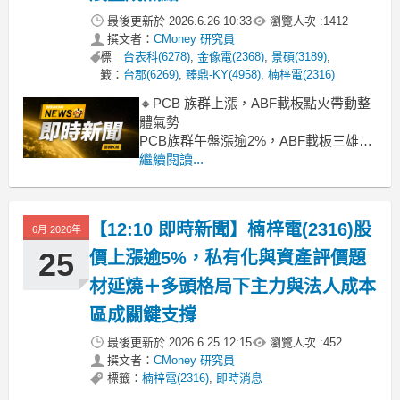
最後更新於
2026.6.26 10:33
瀏覽人次 :
1412
撰文者：
CMoney 研究員
標
台表科(6278)
,
金像電(2368)
,
景碩(3189)
,
籤：
台郡(6269)
,
臻鼎-KY(4958)
,
楠梓電(2316)
🔸PCB 族群上漲，ABF載板點火帶動整
體氣勢
PCB族群午盤漲逾2%，ABF載板三雄指
標股南電(9.57%)、景碩(5.79%)領漲。
繼續閱讀...
主要受惠AI伺服器需求增溫，市場重新
評估ABF載板產業價值。此外，部分
PCB廠在車用電子、網通佈局也吸引資
【12:10 即時新聞】楠梓電(2316)股
6月 2026年
金，整體買盤積極推升類股表現。
🔸盤面觀察
25
價上漲逾5%，私有化與資產評價題
材延燒＋多頭格局下主力與法人成本
區成關鍵支撐
最後更新於
2026.6.25 12:15
瀏覽人次 :
452
撰文者：
CMoney 研究員
標籤：
楠梓電(2316)
,
即時消息