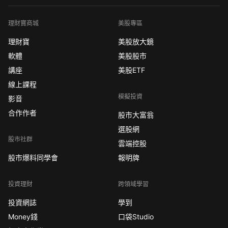
理財寶商城
美股專區
理財寶
美股放大鏡
軟體
美股股市
講座
美股ETF
線上課程
模擬投資
影音
合作作者
股市大富翁
選股網
股市社群
雲端控股
股市爆料同學會
報明牌
投資理財
跨領域學習
投資網誌
學到
Money錢
口袋Studio