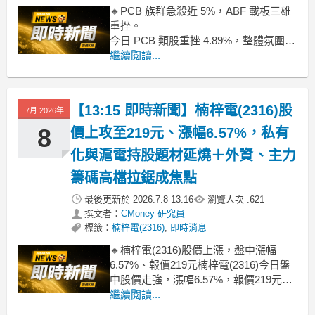
🔸PCB 族群急殺近 5%，ABF 載板三雄
重挫。
今日 PCB 類股重挫 4.89%，整體氛圍偏
空。主因 ABF 載板三雄欣興、南電、景
繼續閱讀...
碩跌幅均逾 5%，南電更重挫近 8%，獲
利了結賣壓沉重。AI 概念股短期修正，
使漲多高階 PCB 股壓力遽增。邑昇等雖
【13:15 即時新聞】楠梓電(2316)股
7月 2026年
逆勢漲停，仍難挽族群頹勢。
�
8
價上攻至219元、漲幅6.57%，私有
化與滬電持股題材延燒＋外資、主力
籌碼高檔拉鋸成焦點
最後更新於
2026.7.8 13:16
瀏覽人次 :
621
撰文者：
CMoney 研究員
標籤：
楠梓電(2316)
,
即時消息
🔸楠梓電(2316)股價上漲，盤中漲幅
6.57%、報價219元楠梓電(2316)今日盤
中股價走強，漲幅6.57%，報價219元，
延續先前私有化議題與滬電持股價值討
繼續閱讀...
論後的關注度，資金再度迴流。市場一