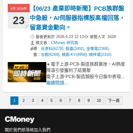
成為推升類股指數的主力。這波漲勢主
【06/23 產業即時新聞】PCB族群盤
6月 2026年
要受惠於市場對AI伺服器與先進封裝需
求的
23
中急殺，AI伺服器指標股高檔回落，
留意資金動向。
最後更新於
2026.6.23 12:13
瀏覽人次 :
1628
撰文者：
CMoney 研究員
標
台表科(6278)
,
毅嘉(2402)
,
金像電(2368)
,
籤：
台郡(6269)
,
臻鼎-KY(4958)
,
楠梓電(2316)
🔸電子上游-PCB-製造族群重挫，AI熱度
降溫引發獲利了結賣壓
電子上游-PCB-製造類股今日盤中表現疲
弱，整體族群急跌近6%，主要受AI伺服
繼續閱讀...
器概念股高檔獲利了結賣壓影響。其
中，指標股金像電重挫逾9%，華通、定
1
2
3
4
5
6
7
8
9
10
下一頁
穎投控、健鼎、台郡及臻鼎-KY等權值股
也同步跌幅擴大，顯見市場對AI伺服器
需求雜音
關於我們
部落格
加入我們