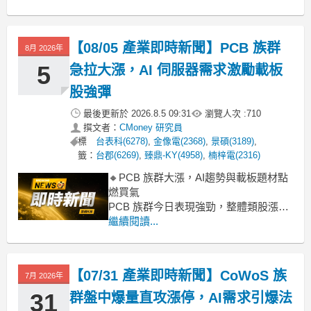
虹、台郡、臻鼎-KY、華通、台表科盤中
直奔漲停，氣勢如虹。這波強勁漲勢主
要受惠於兩大動能：一是AI伺服器對高
【08/05 產業即時新聞】PCB 族群
8月 2026年
階PCB板需求持續增溫，帶動相關廠商
訂單
5
急拉大漲，AI 伺服器需求激勵載板
股強彈
最後更新於
2026.8.5 09:31
瀏覽人次 :
710
撰文者：
CMoney 研究員
標
台表科(6278)
,
金像電(2368)
,
景碩(3189)
,
籤：
台郡(6269)
,
臻鼎-KY(4958)
,
楠梓電(2316)
🔸PCB 族群大漲，AI趨勢與載板題材點
燃買氣
PCB 族群今日表現強勁，整體類股漲幅
高達 6.70%，尤其華通、台表科盤中直
繼續閱讀...
逼漲停，景碩、臻鼎-KY、南電、欣興等
指標股也同步大漲超過 6%。主要原因在
於市場持續看好 AI 伺服器需求，帶動高
【07/31 產業即時新聞】CoWoS 族
7月 2026年
階 PCB 與 ABF 載板訂單能見度提升，
加上明
31
群盤中爆量直攻漲停，AI需求引爆法