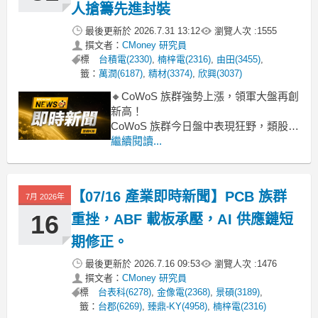
人搶籌先進封裝
最後更新於
2026.7.31 13:12
瀏覽人次 :
1555
撰文者：
CMoney 研究員
標
台積電(2330)
,
楠梓電(2316)
,
由田(3455)
,
籤：
萬潤(6187)
,
精材(3374)
,
欣興(3037)
🔸CoWoS 族群強勢上漲，領軍大盤再創
新高！
CoWoS 族群今日盤中表現狂野，類股漲
幅逼近 10%，多檔指標股包括旺矽、中
繼續閱讀...
砂、萬潤等更是早盤就直奔漲停，龍頭
台積電也逼近漲停，顯示資金高度聚
焦。主要驅動力來自市場對 AI 晶片需求
【07/16 產業即時新聞】PCB 族群
7月 2026年
的持續爆發性成長，而 CoWoS 技術正
是滿足這些高性能晶片
16
重挫，ABF 載板承壓，AI 供應鏈短
期修正。
最後更新於
2026.7.16 09:53
瀏覽人次 :
1476
撰文者：
CMoney 研究員
標
台表科(6278)
,
金像電(2368)
,
景碩(3189)
,
籤：
台郡(6269)
,
臻鼎-KY(4958)
,
楠梓電(2316)