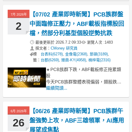
方面仍消化前陣子公司表態「專注本
業、不談私有化」的立場，另一方面則
【07/02 產業即時新聞】PCB族群盤
7月 2026年
聚焦轉投資滬電與本業PCB成長空間的
2
中面臨修正壓力，ABF載板指標股回
檔，然部分利基型個股逆勢抗跌
最後更新於
2026.7.2 09:33
瀏覽人次 :
1483
撰文者：
CMoney 研究員
標
台表科(6278)
,
金像電(2368)
,
景碩(3189)
,
籤：
台郡(6269)
,
臻鼎-KY(4958)
,
楠梓電(2316)
🔸PCB族群下跌，ABF載板修正拖累類
股
今天PCB族群整體表現偏弱，類股跌幅
達3.15%，主要壓力來自高價位的ABF載
繼續閱讀...
板指標股。欣興、景碩、南電紛紛承
壓，跌幅擴大，直接衝擊族群指數。市
場擔憂半導體景氣修正及外資報告對載
【06/26 產業即時新聞】PCB族群午
6月 2026年
板後市的看法轉趨保守，引發一波獲利
了結賣壓。不過，盤中仍有高技、松
26
盤強勢上攻，ABF三雄領軍，AI應用
上、久
展望成焦點