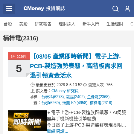
台股
美股
研究報告
理財達人
新手入門
生活理財
C
楠梓電(2316)
【08/05 產業即時新聞】電子上游-
8月 2026年
5
PCB-製造強勢表態，高階板需求回
溫引領資金活水
最後更新於
2026.8.5 10:52
瀏覽人次 :
765
撰文者：
CMoney 研究員
標
台表科(6278)
,
毅嘉(2402)
,
金像電(2368)
,
籤：
台郡(6269)
,
臻鼎-KY(4958)
,
楠梓電(2316)
🔸電子上游-PCB-製造族群飆漲，AI伺服
器與手機新機雙引擎驅動
今日電子上游-PCB-製造族群表現亮眼，
類股整體飆升7.56%，多檔指標股如台
繼續閱讀...