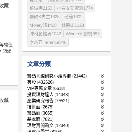
收藏
蔡誠圃2159
小資女艾蜜莉1774
籌碼K先生1628
老簡1602
Money錢1428
林恩如1123
腫材彭懷男1042
Winner印鈔機997
李珣廷 Terence946
)等權值
停，領頭
文章分類
籌碼Ｋ線研究小組專欄
21442
美股
432626
VIP專屬文章
6618
投資理財達人
14343
收藏
產業研究報告
79521
技術面
2678
籌碼面
3065
基本面
7821
理財寶開箱文
12340
理財小學堂
8104