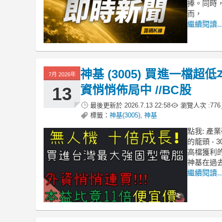
捧。同時
而，
繼續閱讀..
神基 (3005) 買進一檔超
7月 2026年
資悄悄佈局中 //BC股
13
最後更新於
2026.7.13 22:58
瀏覽人次 :
776
標籤：
神基(3005)
,
神基
點我: 產
的龍頭 -
高檔獲利
神基在過去
繼續閱讀..