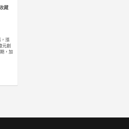
收藏
漲，漲
4億元創
預期，加