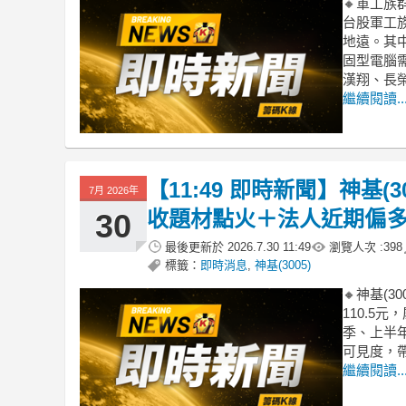
🔸軍工
台股軍工
地遠。其
固型電腦
漢翔、長
繼續閱讀..
【11:49 即時新聞】神基(
7月 2026年
收題材點火＋法人近期偏
30
最後更新於
2026.7.30 11:49
瀏覽人次 :
398
標籤：
即時消息
,
神基(3005)
🔸神基(
110.5
季、上半
可見度，
繼續閱讀..