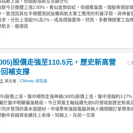
族群指數上揚，但個股漲跌互見顯分化
族群今日整體上漲2.50%，看似氣勢如虹，但細看盤面，個股表現卻
中，致茂因其在半導體測試設備與航太軍工應用的利基浮現，與神基
需求，分別上漲逾5%及2%，成為撐盤要角。然而，多數傳統軍工指
榮航太、龍德造
.
3005)股價走強至110.5元，歷史新高營
多回補支撐
撰文者：
CMoney 研究員
3005)股價上漲，盤中順勢走強神基(3005)股價上漲，盤中漲幅約3.27
元，屬於盤中明顯偏強格局。今日買盤主軸延續先前6月營收創歷史新高
年同步登頂的基本面題材，市場聚焦強固電腦與無人機相關訂單帶來
帶動中長線資金續往上承接。短線上，在前一交易
.