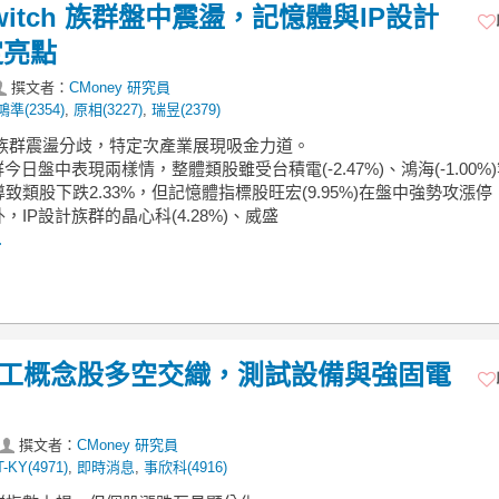
witch 族群盤中震盪，記憶體與IP設計
定亮點
撰文者：
CMoney 研究員
鴻準(2354)
,
原相(3227)
,
瑞昱(2379)
tch 族群震盪分歧，特定次產業展現吸金力道。
族群今日盤中表現兩樣情，整體類股雖受台積電(-2.47%)、鴻海(-1.00%
致類股下跌2.33%，但記憶體指標股旺宏(9.95%)在盤中強勢攻漲
，IP設計族群的晶心科(4.28%)、威盛
.
】軍工概念股多空交織，測試設備與強固電
撰文者：
CMoney 研究員
T-KY(4971)
,
即時消息
,
事欣科(4916)