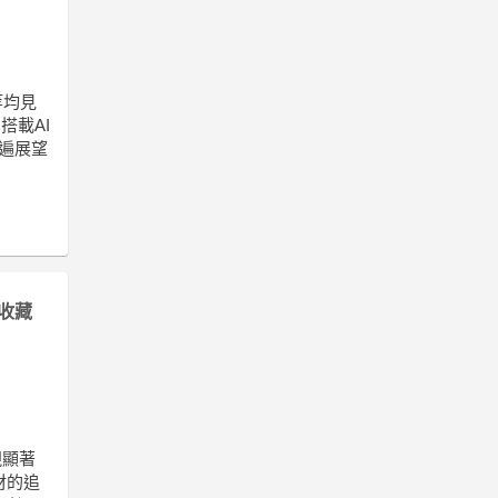
等均見
搭載AI
遍展望
收藏
現顯著
材的追