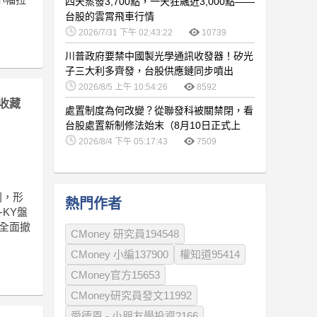
四天蒸發3,700點，一天狂飆近3,000點——
台股的雲霄飛車行情
2026/7/31 下午 02:43:22
10739
川普政府要禁中國製光學通訊收發器！矽光
子三大利多齊發，台股供應鏈同步噴出
2026/8/5 上午 10:54:26
8592
收藏
處置制度為何改變？從聯發科被關禁閉，看
台股處置新制修法始末（8月10日正式上
路）
2026/8/4 下午 05:17:43
7509
別，形
熱門作者
KY盤
全面撤
CMoney 研究員194548
CMoney 小編137900
權知道95414
CMoney官方15653
CMoney研究員發文11992
愛德恩 - 小朋友學投資2166