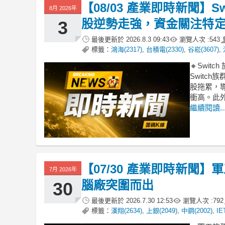
【08/03 產業即時新聞】S
8月 2026年
股逆勢走強，資金關注特
3
最後更新於
2026.8.3 09:43
瀏覽人次 :
543
標籤：
鴻海(2317)
,
台積電(2330)
,
谷崧(3607)
,
🔸Swi
Switch
股拖累，導
衝高。此外
繼續閱讀..
【07/30 產業即時新聞
7月 2026年
腦廠突圍而出
30
最後更新於
2026.7.30 12:53
瀏覽人次 :
792
標籤：
漢翔(2634)
,
上銀(2049)
,
中鋼(2002)
,
IE