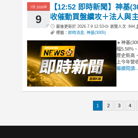
【12:52 即時新聞】神基(
7月 2026年
收催動買盤續攻＋法人與
9
最後更新於
2026.7.9 12:53
瀏覽人次 :
844
標籤：
即時消息
,
神基(3005)
🔸神基(3
幅5.58
歷史新高
上今年營
繼續閱讀..
1
2
3
4