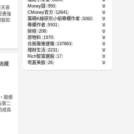
Money錢
950
是天差
CMoney官方
12641
受惠強
籌碼K線研究小組專欄作者
3282
標股如
專欄作者
5931
財經
206
原物料
1970
台股盤後速報
137863
理財生活
2231
Rich智富選股
17
穹蒼美股
26
收藏
%，報價
及第二
的成長