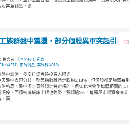
個股甚至翻黑，顯
.
】軍工族群盤中震盪，部分個股異軍突起引
撰文者：
CMoney 研究員
T-KY(4971)
,
即時消息
,
事欣科(4916)
族群盤中震盪，多空拉鋸考驗投資人眼光
今天盤中表現分歧，整體指數雖然走跌約2.18%，但個股卻是強弱有
盪格局。盤中多方買盤鎖定特定標的，例如化合物半導體相關的IET-
近漲停，而精密機械廠上銀也強勢上漲超過9%。這顯示市場資金並非
塊，而
.