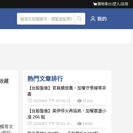
購物車(
0
)
登入/註冊
熱門文章排行
收藏
【台股盤後】官員續放鷹，加權守季線等非
農
2026/8/6 下午 05:06:14
25324
【台股盤後】美伊停火再協商，加權震盪小
漲 266 點
2026/8/3 下午 05:01:20
18082
設備等次
小幅拉