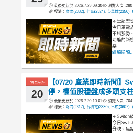
最後更新於
2026.7.29 09:30
瀏覽人次 :
280
標籤：
廣達(2382)
,
仁寶(2324)
,
英業達(2356)
,
🔸筆記型
今日筆電
不錯漲勢。
功能的新
樂
繼續閱讀..
【07/20 產業即時新聞】
7月 2026年
停，權值股穩盤成多頭支
20
最後更新於
2026.7.20 10:01
瀏覽人次 :
704
標籤：
鴻海(2317)
,
台積電(2330)
,
谷崧(3607)
,
🔸Swi
今日Swi
分歧。焦