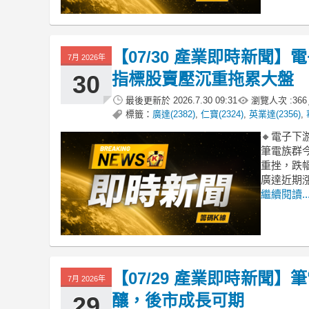
【07/30 產業即時新聞
7月 2026年
指標股賣壓沉重拖累大盤
30
最後更新於
2026.7.30 09:31
瀏覽人次 :
366
標籤：
廣達(2382)
,
仁寶(2324)
,
英業達(2356)
,
🔸電子
筆電族群今
重挫，跌
廣達近期漲
繼續閱讀..
【07/29 產業即時新聞】
7月 2026年
釀，後市成長可期
29