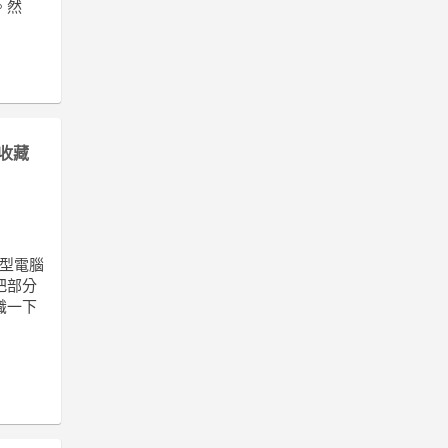
。然
收藏
固型電腦
把部分
識一下