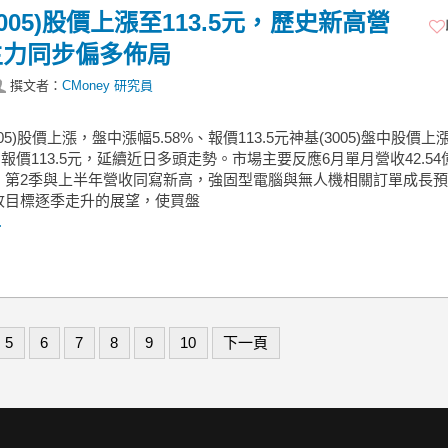
3005)股價上漲至113.5元，歷史新高營
主力同步偏多佈局
撰文者：
CMoney 研究員
005)股價上漲，盤中漲幅5.58%、報價113.5元神基(3005)盤中股價上
%、報價113.5元，延續近日多頭走勢。市場主要反應6月單月營收42.5
、第2季與上半年營收同寫新高，強固型電腦與無人機相關訂單成長
收目標逐季走升的展望，使買盤
.
5
6
7
8
9
10
下一頁