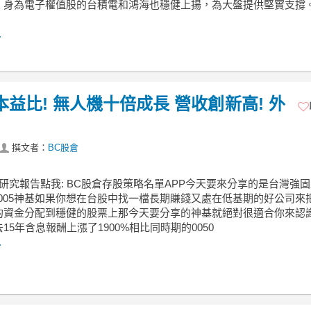
，身為電子權值股的台積電和鴻海也穩健上揚，為大盤提供堅實支撐
.
低本益比! 無人機十倍成長 營收創新高! 外
撰文者：
BC股倉
業研究報告點我: BC股倉存股策略名單APP今天要來分享的是台灣強
 3005神基如果你想在台股中找一檔長期賺錢又處在低基期的好公司來
的資金分配到穩健的股票上那今天要分享的神基就絕對很適合你來認
15年含息報酬上漲了1900%相比同時期的0050
.