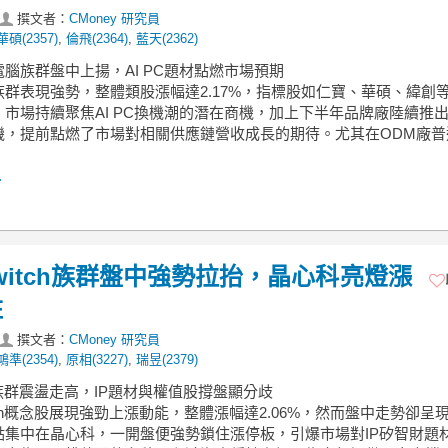
撰文者：
CMoney 研究員
華碩(2357)
,
倫飛(2364)
,
藍天(2362)
電腦族群盤中上揚，AI PC題材點燃市場預期
族群表現強勢，整體類股漲幅達2.17%，指標股如仁寶、華碩、緯創
市場持續聚焦AI PC換機潮的潛在商機，加上下半年品牌廠陸續推出
機，提前點燃了市場對相關供應鏈營收成長的期待。尤其在ODM廠普
.
Switch族群盤中強勢拉抬，晶心科亮燈漲
柱
撰文者：
CMoney 研究員
鴻準(2354)
,
原相(3227)
,
瑞昱(2379)
tch族群震盪走高，IP題材與權值股撐盤顯分歧
tch概念股展現強勁上漲動能，整體漲幅達2.06%，然而盤中走勢卻呈
點集中在晶心科，一開盤便強勢鎖住漲停板，引爆市場對IP矽智財題