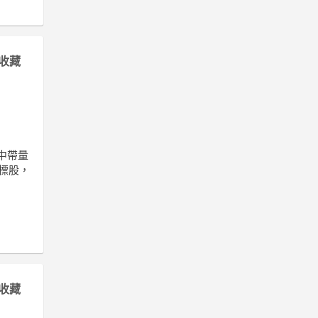
收藏
中帶量
標股，
收藏