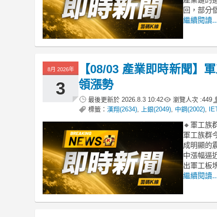
回，部分
繼續閱讀..
【08/03 產業即時新聞
8月 2026年
領漲勢
3
最後更新於
2026.8.3 10:42
瀏覽人次 :
449
標籤：
漢翔(2634)
,
上銀(2049)
,
中鋼(2002)
,
IE
🔸軍工
軍工族群
成明顯的震
中漲幅逼
出軍工板
繼續閱讀..