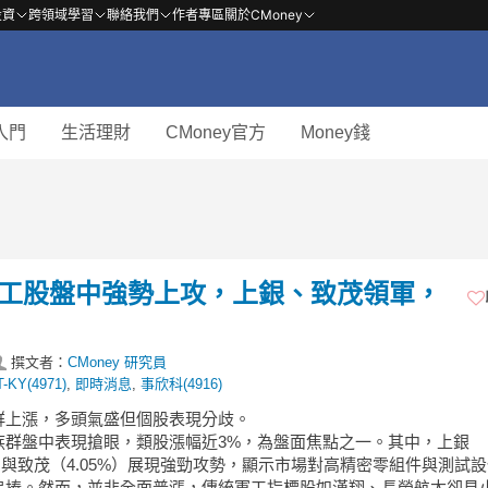
投資
跨領域學習
聯絡我們
作者專區
關於CMoney
入門
生活理財
CMoney官方
Money錢
】軍工股盤中強勢上攻，上銀、致茂領軍，
撰文者：
CMoney 研究員
T-KY(4971)
,
即時消息
,
事欣科(4916)
族群上漲，多頭氣盛但個股表現分歧。
族群盤中表現搶眼，類股漲幅近3%，為盤面焦點之一。其中，上銀
%）與致茂（4.05%）展現強勁攻勢，顯示市場對高精密零組件與測試
追捧。然而，並非全面普漲，傳統軍工指標股如漢翔、長榮航太卻見