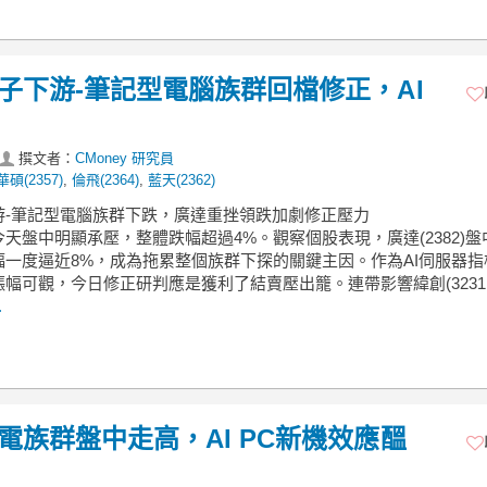
】電子下游-筆記型電腦族群回檔修正，AI
撰文者：
CMoney 研究員
華碩(2357)
,
倫飛(2364)
,
藍天(2362)
下游-筆記型電腦族群下跌，廣達重挫領跌加劇修正壓力
天盤中明顯承壓，整體跌幅超過4%。觀察個股表現，廣達(2382)盤
幅一度逼近8%，成為拖累整個族群下探的關鍵主因。作為AI伺服器指
幅可觀，今日修正研判應是獲利了結賣壓出籠。連帶影響緯創(3231
.
筆電族群盤中走高，AI PC新機效應醞