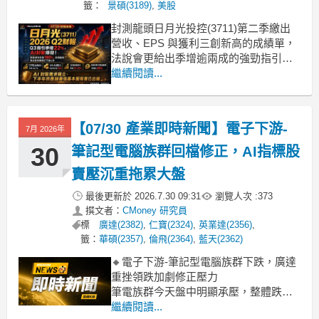
籤：
景碩(3189)
,
美股
封測龍頭日月光投控(3711)第二季繳出
營收、EPS 與獲利三創新高的成績單，
法說會更給出季增逾兩成的強勁指引。
來看全球封測龍頭日月光投控這次交出
繼續閱讀...
的 Q2 成績單：- 合併營收：1,910.64 億
元（YoY +26.7%）- 稅後 EPS：4.80 元
（YoY +176%）- 毛利率：21
【07/30 產業即時新聞】電子下游-
7月 2026年
30
筆記型電腦族群回檔修正，AI指標股
賣壓沉重拖累大盤
最後更新於
2026.7.30 09:31
瀏覽人次 :
373
撰文者：
CMoney 研究員
標
廣達(2382)
,
仁寶(2324)
,
英業達(2356)
,
籤：
華碩(2357)
,
倫飛(2364)
,
藍天(2362)
🔸電子下游-筆記型電腦族群下跌，廣達
重挫領跌加劇修正壓力
筆電族群今天盤中明顯承壓，整體跌幅
超過4%。觀察個股表現，廣達(2382)盤
繼續閱讀...