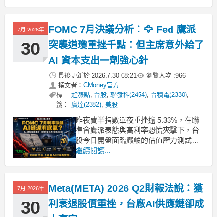
中帶量重挫，跌幅一度逼近8%，成為拖
累整個族群下探的關鍵主因。作為AI伺
服器指標股，廣達近期漲幅可觀，今日
FOMC 7月決議分析：🦅 Fed 鷹派
7月 2026年
修正研判應是獲利了結賣壓出籠。連帶
影響緯創(3231
30
突襲道瓊重挫千點：但主席意外給了
AI 資本支出一劑強心針
最後更新於
2026.7.30 08:21
瀏覽人次 :
966
撰文者：
CMoney官方
標
起漲點
,
台股
,
聯發科(2454)
,
台積電(2330)
,
籤：
廣達(2382)
,
美股
昨夜費半指數單夜重挫逾 5.33%，在聯
準會鷹派表態與高利率恐慌夾擊下，台
股今日開盤面臨嚴峻的估值壓力測試。
不過系統性風險歸系統性風險，個股的
繼續閱讀...
基本面數字依舊是我們必須緊盯的重
點。因為只要大盤的止跌訊號一旦出
現，擁有實質獲利支撐與長線訂單保護
Meta(META) 2026 Q2財報法說：獲
7月 2026年
的個股，通常會是資金最先湧入起漲的
標的。■ 聯準會丟出震撼彈
30
利衰退股價重挫，台廠AI供應鏈卻成