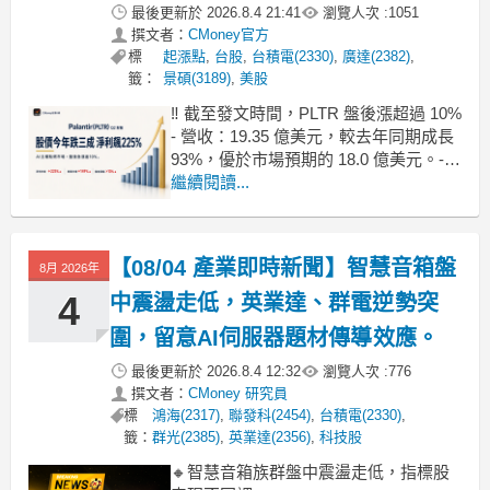
最後更新於
2026.8.4 21:41
瀏覽人次 :
1051
撰文者：
CMoney官方
標
起漲點
,
台股
,
台積電(2330)
,
廣達(2382)
,
籤：
景碩(3189)
,
美股
‼️ 截至發文時間，PLTR 盤後漲超過 10%
- 營收：19.35 億美元，較去年同期成長
93%，優於市場預期的 18.0 億美元。-
EPS（非公認會計準則）：0.41 美元，
繼續閱讀...
較市場預期的 0.35 美元高出 17%。- 營
業利益率（Adj.）：高達 62%，展現極
強的營運槓桿與獲利能
【08/04 產業即時新聞】智慧音箱盤
8月 2026年
4
中震盪走低，英業達、群電逆勢突
圍，留意AI伺服器題材傳導效應。
最後更新於
2026.8.4 12:32
瀏覽人次 :
776
撰文者：
CMoney 研究員
標
鴻海(2317)
,
聯發科(2454)
,
台積電(2330)
,
籤：
群光(2385)
,
英業達(2356)
,
科技股
🔸智慧音箱族群盤中震盪走低，指標股