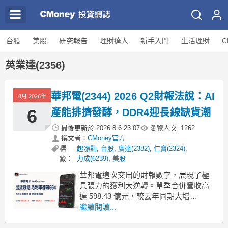
台股
美股
研究報告
理財達人
新手入門
生活理財
C
英業達(2356)
華邦電(2344) 2026 Q2財報法說：AI
8月 2026年
6
產能排擠發酵，DDR4迎長線缺貨潮
最後更新於
2026.8.6 23:07
瀏覽人次 :
1262
撰文者：
CMoney官方
標
起漲點
,
台股
,
廣達(2382)
,
仁寶(2324)
,
籤：
力成(6239)
,
美股
華邦電這次交出的財報數字，展現了極
具張力的獲利大逆轉。單季合併營收高
達 598.43 億元，較去年同期大增
184.7%，季增也達到 56.4%，直接創下
繼續閱讀...
單季歷史新高。毛利率從上季的 53.4%