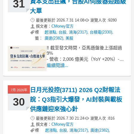
31
資本支出狂飆，台股AI伺服器迎超級
大單
最後更新於
2026.7.31 14:08
瀏覽人次 :
9280
撰文者：
CMoney官方
標
起漲點
,
台股
,
鴻海(2317)
,
台積電(2330)
,
籤：
廣達(2382)
,
美股
‼️ 截至發文時間，亞馬遜盤後上漲超過
9%
- 營收：2,006 億美元（YoY +20%）-
EPS：5.75 美元（含轉投資未實現收
繼續閱讀...
益）- 淨利：626 億美元- AWS 營業利益
率：39.4%（較去年同期增加 6.4 個百分
點）
日月光投控(3711) 2026 Q2財報法
亞馬遜這次繳出的成績單中，最震撼市
7月 2026年
場的不是正式突破
30
說：Q3指引大爆發，AI封裝與載板
供應鏈迎來強心針
最後更新於
2026.7.30 21:24
瀏覽人次 :
816
撰文者：
CMoney官方
標
起漲點
,
台股
,
鴻海(2317)
,
廣達(2382)
,