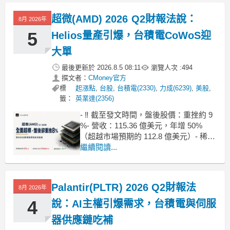
跳升至 66.2%，帶動稅後淨利衝上
243.17 億元，單季 EPS 繳出 5.40 元的
超微(AMD) 2026 Q2財報法說：
8月 2026年
成績單，較上
5
Helios量產引爆，台積電CoWoS迎
大單
最後更新於
2026.8.5 08:11
瀏覽人次 :
494
撰文者：
CMoney官方
標
起漲點
,
台股
,
台積電(2330)
,
力成(6239)
,
美股
,
籤：
英業達(2356)
- ‼️ 截至發文時間，盤後股價：重挫約 9
%- 營收：115.36 億美元，年增 50%
（超越市場預期的 112.8 億美元）- 稀釋
後每股盈餘（Non-GAAP）：1.66 美元
繼續閱讀...
（優於市場預期的 1.62 美元）- 毛利率
（Non-GAAP）：56%- 淨利
（GAAP）：23 億美元
Palantir(PLTR) 2026 Q2財報法
8月 2026年
超
4
說：AI主權引爆需求，台積電與伺服
器供應鏈吃補