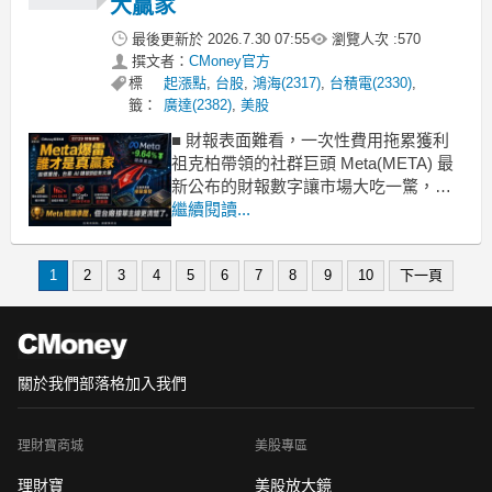
大贏家
最後更新於
2026.7.30 07:55
瀏覽人次 :
570
撰文者：
CMoney官方
標
起漲點
,
台股
,
鴻海(2317)
,
台積電(2330)
,
籤：
廣達(2382)
,
美股
■ 財報表面難看，一次性費用拖累獲利
祖克柏帶領的社群巨頭 Meta(META) 最
新公布的財報數字讓市場大吃一驚，盤
後股價直接重挫 -9.64%。攤開本季四大
繼續閱讀...
財務指標，營收來到 608 億美元，較去
年同期成長 28%，超越市場預期的
1
2
3
4
5
6
7
8
9
10
下一頁
601.9 億美元。然而稀釋後每股盈餘
（EPS）僅有 6.
關於我們
部落格
加入我們
理財寶商城
美股專區
理財寶
美股放大鏡