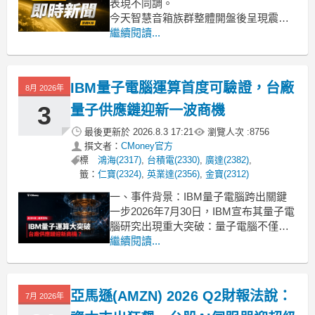
表現不同調。
今天智慧音箱族群整體開盤後呈現震盪
走低態勢，類股跌幅約 -2.01%，主要權
繼續閱讀...
值股如台積電也同步回檔，顯示大盤科
技股修正壓力仍在。不過盤中有亮點，
英業達(2.82%)與電源供應器廠群電
IBM量子電腦運算首度可驗證，台廠
8月 2026年
(2.80%)卻逆勢走強，表現吸睛。這與多
數聲學與零組件廠如美
3
量子供應鏈迎新一波商機
最後更新於
2026.8.3 17:21
瀏覽人次 :
8756
撰文者：
CMoney官方
標
鴻海(2317)
,
台積電(2330)
,
廣達(2382)
,
籤：
仁寶(2324)
,
英業達(2356)
,
金寶(2312)
一、事件背景：IBM量子電腦跨出關鍵
一步2026年7月30日，IBM宣布其量子電
腦研究出現重大突破：量子電腦不僅能
完成超越傳統電腦運算能力的任務，而
繼續閱讀...
且這次運算出來的結果，還可以透過其
他方式嚴格驗證，確認答案是正確的。
這句話聽起來有點抽象，白話來說就
亞馬遜(AMZN) 2026 Q2財報法說：
7月 2026年
是：以前量子電腦算出來的答案，因為
運算過程太複雜，連