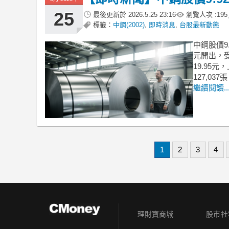
25
最後更新於
2026.5.25 23:16
瀏覽人次 :
195
標籤：
中鋼(2002)
,
即時消息
,
台股最新動態
中鋼股價9.
元開出，
19.95元
127,03
繼續閱讀..
1
2
3
4
理財寶商城
股市社