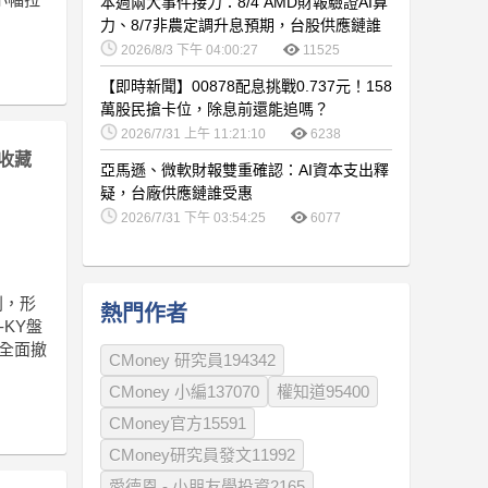
本週兩大事件接力：8/4 AMD財報驗證AI算
力、8/7非農定調升息預期，台股供應鏈誰
卡位最佳？
2026/8/3 下午 04:00:27
11525
【即時新聞】00878配息挑戰0.737元！158
萬股民搶卡位，除息前還能追嗎？
2026/7/31 上午 11:21:10
6238
收藏
亞馬遜、微軟財報雙重確認：AI資本支出釋
疑，台廠供應鏈誰受惠
2026/7/31 下午 03:54:25
6077
別，形
熱門作者
KY盤
全面撤
CMoney 研究員194342
CMoney 小編137070
權知道95400
CMoney官方15591
CMoney研究員發文11992
愛德恩 - 小朋友學投資2165