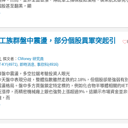
個股甚至翻黑，顯
.
】軍工族群盤中震盪，部分個股異軍突起引
撰文者：
CMoney 研究員
T-KY(4971)
,
即時消息
,
事欣科(4916)
族群盤中震盪，多空拉鋸考驗投資人眼光
今天盤中表現分歧，整體指數雖然走跌約2.18%，但個股卻是強弱有
盪格局。盤中多方買盤鎖定特定標的，例如化合物半導體相關的IET-
近漲停，而精密機械廠上銀也強勢上漲超過9%。這顯示市場資金並非
塊，而
.