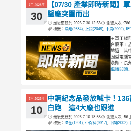
【07/30 產業即時新聞
7月 2026年
腦廠突圍而出
30
最後更新於
2026.7.30 12:53
瀏覽人次 :
786
標籤：
漢翔(2634)
,
上銀(2049)
,
中鋼(2002)
,
IE
🔸軍工
台股軍工
地遠。其
固型電腦
漢翔、長
繼續閱讀..
中鋼紀念品發放喊卡！136
7月 2026年
白跑 這4大廠也跟進
10
最後更新於
2026.7.10 18:55
瀏覽人次 :
56
標籤：
味全(1201)
,
中保科(9917)
,
中鋼(2002)
,