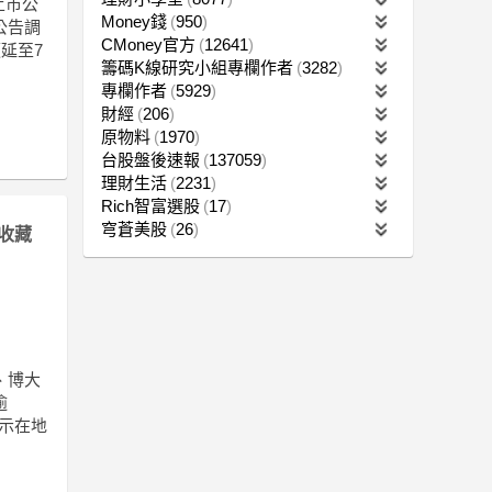
上市公
Money錢
950
公告調
CMoney官方
12641
延至7
籌碼K線研究小組專欄作者
3282
專欄作者
5929
財經
206
原物料
1970
台股盤後速報
137059
理財生活
2231
Rich智富選股
17
穹蒼美股
26
收藏
、博大
逾
示在地