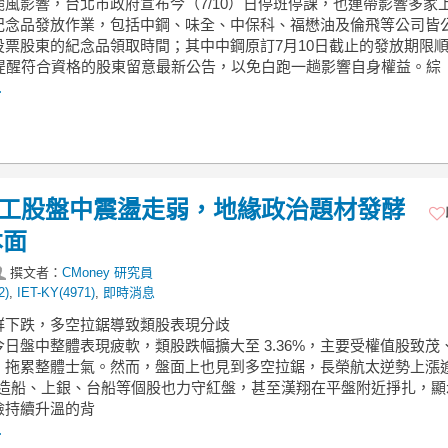
颱風影響，台北市政府宣布今（7/10）日停班停課，也連帶影響多家
紀念品發放作業，包括中鋼、味全、中保科、福懋油及倫飛等公司皆
投票股東的紀念品領取時間；其中中鋼原訂7月10日截止的發放期限順
，提醒符合資格的股東留意最新公告，以免白跑一趟影響自身權益。綜
.
】軍工股盤中震盪走弱，地緣政治題材發酵
本面
撰文者：
CMoney 研究員
2)
,
IET-KY(4971)
,
即時消息
族群下跌，多空拉鋸導致類股表現分歧
日盤中整體表現疲軟，類股跌幅擴大至 3.36%，主要受權值股致茂
，拖累整體士氣。然而，盤面上也見到多空拉鋸，長榮航太逆勢上漲
德造船、上銀、台船等個股也力守紅盤，甚至漢翔在平盤附近掙扎，顯
險持續升溫的背
.