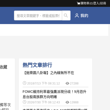
購物車(
0
)
登入/註冊
熱門文章排行
收藏
【施樂園八卦報】之內線無所不在
2018/7/13 下午 08:31:12
27288
FOMC維持利率最強鷹派現分歧！9月恐升
息台股兩族群方向明確
2026/7/30 下午 06:12:43
13988
設備等次
小幅拉