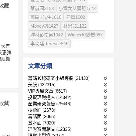
收藏
蔡誠圃2158
小資女艾蜜莉1773
籌碼K先生1616
老簡1602
Money錢1427
林恩如1122
腫材彭懷男1042
Winner印鈔機997
李珣廷 Terence946
是天差
受惠強
標股如
文章分類
籌碼Ｋ線研究小組專欄
21439
美股
432315
VIP專屬文章
6617
投資理財達人
14342
收藏
產業研究報告
79446
技術面
2678
籌碼面
3065
基本面
7820
理財寶開箱文
12335
理財小學堂
8077