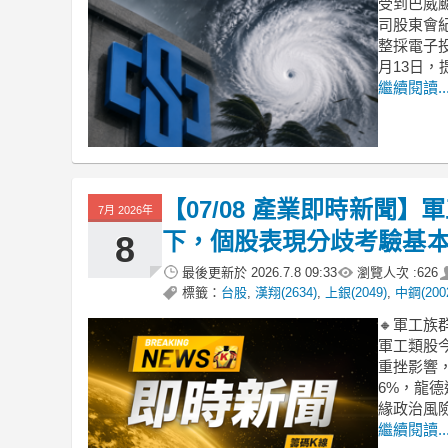
受到巴威
司股東會
整採電子
月13日
繼續閱讀..
【07/08 產業即時新聞
7月 2026年
下，個股表現分歧考驗基
8
最後更新於
2026.7.8 09:33
瀏覽人次 :
626
標籤：
台股
,
漢翔(2634)
,
上銀(2049)
,
中鋼(200
🔸軍工
軍工類股今
重挫影響
6%，龍
緣政治風
繼續閱讀..