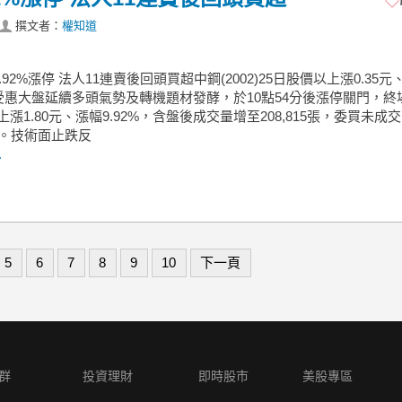
撰文者：
權知道
92%漲停 法人11連賣後回頭買超中鋼(2002)25日股價以上漲0.35元、1
受惠大盤延續多頭氣勢及轉機題材發酵，於10點54分後漲停關門，終
，上漲1.80元、漲幅9.92%，含盤後成交量增至208,815張，委買未成
7張。技術面止跌反
.
5
6
7
8
9
10
下一頁
群
投資理財
即時股市
美股專區