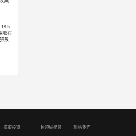
收藏
8.5
場收在
交張數
模擬投資
跨領域學習
聯絡我們