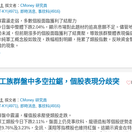
撰文者：
CMoney 研究員
T-KY(4971)
,
即時消息
,
事欣科(4916)
族群震盪走弱，多數個股面臨獲利了結壓力
今日盤中整體下跌2.04%，顯示市場對此題材的追高意願不足。儘管
勢未減，但前期漲多的個股面臨獲利了結賣壓，導致族群整體表現偏
非純軍工概念股如致茂，跌幅相對明顯，拖累了類股指數，反映資金
離的現象。
.
】軍工族群盤中多空拉鋸，個股表現分歧突
撰文者：
CMoney 研究員
T-KY(4971)
,
即時消息
,
事欣科(4916)
族群盤中震盪，權值股承壓使類股走跌。
軍工類股今日下跌2.11%，盤面上仍見事欣科、龍德造船等個股逆勢
9.76%及3.23%，全訊、漢翔等指標股也維持紅盤。這顯示資金在