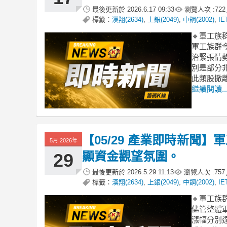
最後更新於
2026.6.17 09:33
瀏覽人次 :
722
標籤：
漢翔(2634)
,
上銀(2049)
,
中鋼(2002)
,
IE
🔸軍工
軍工族群
治緊張情
別是部分
此類股撤
繼續閱讀..
【05/29 產業即時新聞
5月 2026年
顯資金觀望氛圍。
29
最後更新於
2026.5.29 11:13
瀏覽人次 :
757
標籤：
漢翔(2634)
,
上銀(2049)
,
中鋼(2002)
,
IE
🔸軍工
儘管整體
漲幅分別達