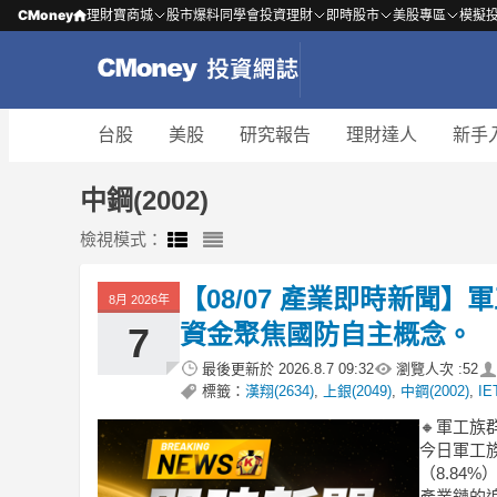
CMoney
理財寶商城
股市爆料同學會
投資理財
即時股市
美股專區
模擬
台股
美股
研究報告
理財達人
新手
中鋼(2002)
檢視模式：
【08/07 產業即時新聞
8月 2026年
資金聚焦國防自主概念。
7
最後更新於
2026.8.7 09:32
瀏覽人次 :
52
標籤：
漢翔(2634)
,
上銀(2049)
,
中鋼(2002)
,
IE
🔸軍工
今日軍工
（8.84
產業鏈的