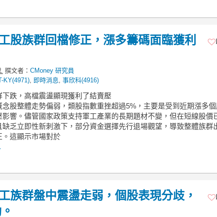
】軍工股族群回檔修正，漲多籌碼面臨獲利
撰文者：
CMoney 研究員
T-KY(4971)
,
即時消息
,
事欣科(4916)
族群下跌，高檔震盪顯現獲利了結賣壓
概念股整體走勢偏弱，類股指數重挫超過5%，主要是受到近期漲多個
壓影響。儘管國家政策支持軍工產業的長期題材不變，但在短線股價
且缺乏立即性新刺激下，部分資金選擇先行退場觀望，導致整體族群
正。這顯示市場對於
.
】軍工族群盤中震盪走弱，個股表現分歧，
動。