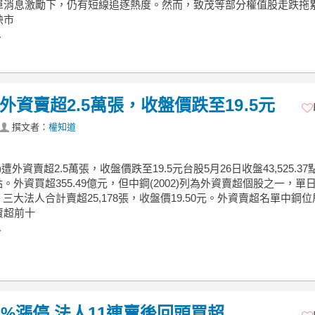
單消息激勵下，仍有短線追逐熱度。然而，致茂等部分權值股走跌拖
映市
.
遭外資賣超2.5萬張，收盤價跌至19.5元
撰文者：
權知道
2)遭外資賣超2.5萬張，收盤價跌至19.5元台股5月26日收盤43,525.3
03點。外資買超355.49億元，但中鋼(2002)列為外資賣超個股之一，單
2張，三大法人合計賣超25,178張，收盤價19.50元。外資賣超名單中鋼
賣超前十
.
2%漲停 法人11連賣後回頭買超