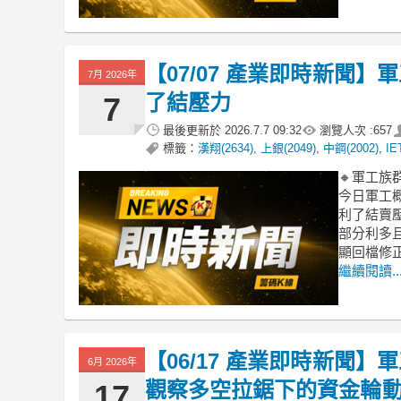
【07/07 產業即時新聞
7月 2026年
了結壓力
7
最後更新於
2026.7.7 09:32
瀏覽人次 :
657
標籤：
漢翔(2634)
,
上銀(2049)
,
中鋼(2002)
,
IE
🔸軍工
今日軍工
利了結賣
部分利多
顯回檔修
繼續閱讀..
【06/17 產業即時新聞
6月 2026年
觀察多空拉鋸下的資金輪
17