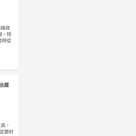
地緣政
弱。特
暫時從
收藏
走高，
特定題材