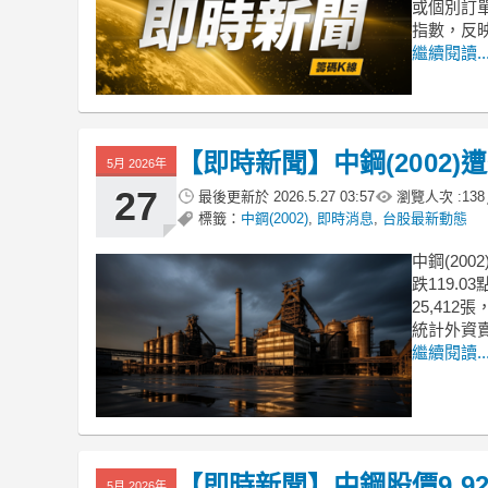
或個別訂
指數，反
繼續閱讀..
【即時新聞】中鋼(2002)
5月 2026年
27
最後更新於
2026.5.27 03:57
瀏覽人次 :
138
標籤：
中鋼(2002)
,
即時消息
,
台股最新動態
中鋼(200
跌119.
25,41
統計外資
繼續閱讀..
【即時新聞】中鋼股價9.9
5月 2026年