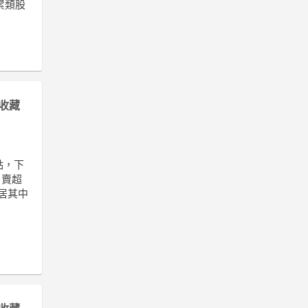
累類股
收藏
7點，下
日賣超
位居其中