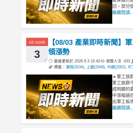
回，部分
繼續閱讀..
【08/03 產業即時新聞
8月 2026年
領漲勢
3
最後更新於
2026.8.3 10:42
瀏覽人次 :
433
標籤：
漢翔(2634)
,
上銀(2049)
,
中鋼(2002)
,
IE
🔸軍工
軍工族群
成明顯的震
中漲幅逼
出軍工板
繼續閱讀..