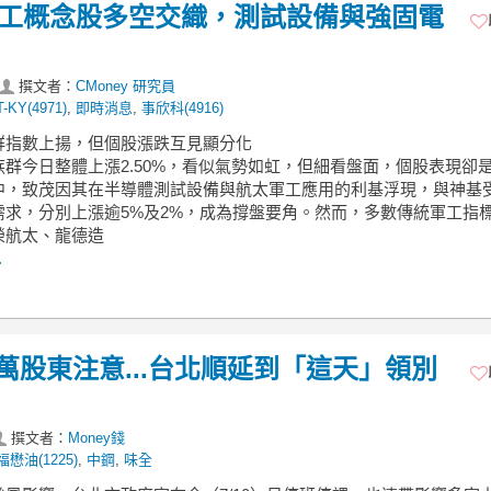
】軍工概念股多空交織，測試設備與強固電
撰文者：
CMoney 研究員
T-KY(4971)
,
即時消息
,
事欣科(4916)
族群指數上揚，但個股漲跌互見顯分化
族群今日整體上漲2.50%，看似氣勢如虹，但細看盤面，個股表現卻
中，致茂因其在半導體測試設備與航太軍工應用的利基浮現，與神基
需求，分別上漲逾5%及2%，成為撐盤要角。然而，多數傳統軍工指
榮航太、龍德造
.
萬股東注意...台北順延到「這天」領別
撰文者：
Money錢
福懋油(1225)
,
中鋼
,
味全