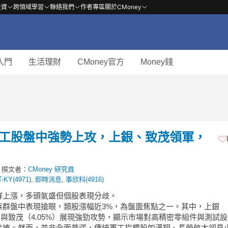
投資
跨領域學習
聯絡我們
作者專區
關於CMoney
入門
生活理財
CMoney官方
Money錢
】軍工股盤中強勢上攻，上銀、致茂領軍，
撰文者：
CMoney 研究員
T-KY(4971)
,
即時消息
,
事欣科(4916)
族群上漲，多頭氣盛但個股表現分歧。
族群盤中表現搶眼，類股漲幅近3%，為盤面焦點之一。其中，上銀
%）與致茂（4.05%）展現強勁攻勢，顯示市場對高精密零組件與測試
追捧。然而，並非全面普漲，傳統軍工指標股如漢翔、長榮航太卻見