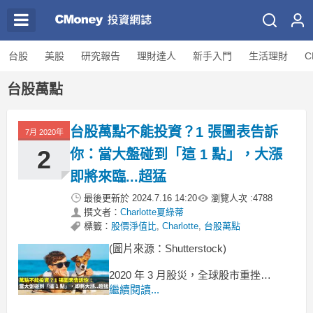
台股
美股
研究報告
理財達人
新手入門
生活理財
C
台股萬點
台股萬點不能投資？1 張圖表告訴
7月 2020年
2
你：當大盤碰到「這 1 點」，大漲
即將來臨...超猛
最後更新於
2024.7.16 14:20
瀏覽人次 :
4788
撰文者：
Charlotte夏綠蒂
標籤：
股價淨值比
,
Charlotte
,
台股萬點
(圖片來源：Shutterstock)
2020 年 3 月股災，全球股市重挫
新冠肺炎首宗感染個案發病時間是 2019
繼續閱讀...
年 12 月 1 日