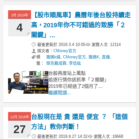
後來相關人員在中國大陸的武漢海鮮市
場採集到病毒的樣本，
【股市順風車】農曆年後台股持續走
爾後數個月在全球大流行，變成一場大
3月 2019年
瘟疫，
4
高，2019年你不可錯過的致勝「２
關鍵」...
最後更新於
2019.3.4 10:05
瀏覽人次 :
12114
撰文者：
CMoney官方
標
籌碼k線
,
CMoney官方
,
籌碼K
,
直播
,
籤：
傑克戴成霖
,
李佶紘
台股再度站上萬點
追逐行情你該抓準「２關鍵」
2019年已經過了2個月了
加權指數可說是一路走強
繼續閱讀...
農曆年後站上萬點
至今也是一路向上攀升！
台股現在是 貴 還是 便宜 ？ 「這個
12月 2018年
27
方法」教你判斷！
最後更新於
2019.9.27 14:32
瀏覽人次 :
18668