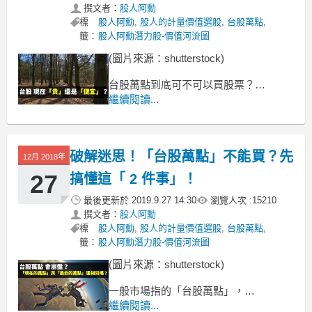
撰文者：
股人阿勳
標
股人阿勳
,
股人的計量價值選股
,
台股萬點
,
籤：
股人阿勳潛力股-價值河流圖
(圖片來源：shutterstock)
台股萬點到底可不可以買股票？
延續上一篇談到的：先搞懂台股萬點的
繼續閱讀...
2 件事
街坊巷尾都在討論，「台股萬點到底可
破解迷思！「台股萬點」不能買？先
不可以買股票？」
12月 2018年
27
搞懂這「 2 件事」！
最後更新於
2019.9.27 14:30
瀏覽人次 :
15210
撰文者：
股人阿勳
標
股人阿勳
,
股人的計量價值選股
,
台股萬點
,
籤：
股人阿勳潛力股-價值河流圖
(圖片來源：shutterstock)
一般市場指的「台股萬點」，
其實是指大盤指數，達到萬點，
繼續閱讀...