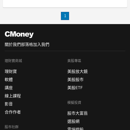
大盤指數又稱為「加權指數」，
那什麼是加權指數?，
1
關於我們
部落格
加入我們
理財寶商城
美股專區
理財寶
美股放大鏡
軟體
美股股市
講座
美股ETF
線上課程
模擬投資
影音
合作作者
股市大富翁
選股網
股市社群
雲端控股