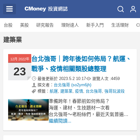
台股
美股
研究報告
理財達人
新手入門
生活理財
C
建築業
台北強哥｜跨年後如何佈局？航運、
12月 2022年
23
戰爭、疫情相關類股總整理
最後更新於
2023.5.2 10:17
瀏覽人次 :
4459
撰文者：
台北強哥 (so2ym6jh)
標籤：
航運
,
建築業
,
疫情
,
台北強哥
,
強哥玩波段
準備跨年！春節前如何佈局？
海運、建材、生技題材一次看
台北強哥～老粉絲們，最近天氣普遍低
溫，請務必吃飽穿暖顧好身體，隨著春
繼續閱讀...
節即將到來，近期航運、戰爭、疫情相
關題材也陸續發酵，到底我們在春節前