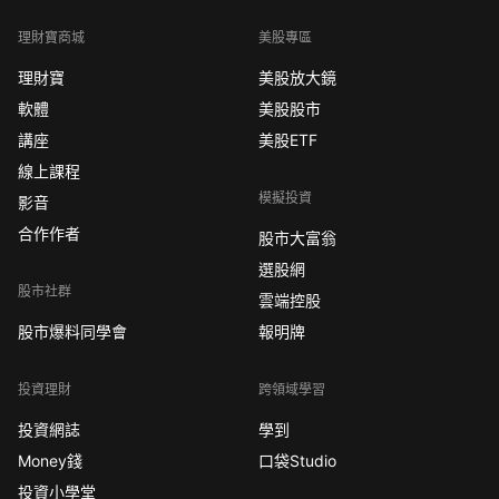
理財寶商城
美股專區
理財寶
美股放大鏡
軟體
美股股市
講座
美股ETF
線上課程
模擬投資
影音
合作作者
股市大富翁
選股網
股市社群
雲端控股
股市爆料同學會
報明牌
投資理財
跨領域學習
投資網誌
學到
Money錢
口袋Studio
投資小學堂