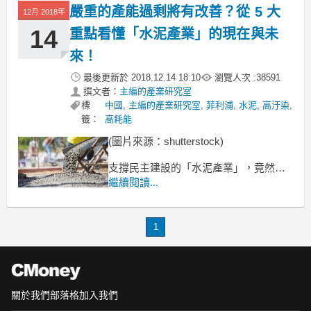
後該怎麼佈局？相信長期追蹤強哥的老
嚴重的產能過剩將有改善？從 5 大
12月 2018年
會員都想知道，這周就針對可能受惠的
海運、建材、生技產業去解析！
14
重點看懂「水泥產業」的現在與未
來！
最後更新於
2018.12.14 18:10
瀏覽人次 :
38591
撰文者：
主編的產業研究室
標
中國
,
主編的產業研究室
,
菲利浦
,
水泥
,
高汙染
,
籤：
高耗能
(圖片來源：shutterstock)
支撐民主建設的「水泥產業」，竟然同
時是環境破壞者？
繼續閱讀...
知名導演齊柏林先生拍攝的看見台灣
讓一般人對水泥產業有了更深一層的了
解
1
原本只知道水泥是造橋鋪路及蓋房子的
原料
關於我們
部落格
加入我們