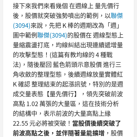
接下來我們來看幾個 在週線上 量先價行
後，股價就突破強勢噴出的範例，以
聯傑
(3094)
來說，先把 K 棒的週期改為「週」
圖中範例
聯傑(3094)
的股價在 週線型態上
量縮震盪打底，均線糾結出現連續遞增量
的攻擊型態！(這篇有教均線的 4 種戰
法)，隨後壓回 藍色箭頭示意股價 進行三
角收斂的整理型態，後續週線放量實體紅
K 確認 整理結束的起漲訊號，特別的是週
成交量表態【量先價行】，領先突破前波
高點 1.02 萬張的大量區，這在技術分析
的結構中，表示前波的大量高點上緣
22.55 元必將被突破！
當股價後續突破了
前波高點之後，並伴隨著量能擴增
，股價