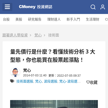
台股
美股
研究報告
理財達人
新手入門
生活理財
C
跟著達人學投資
梵心
技術面
量先價行是什麼？看懂技術分析 3 大
型態，你也能買在股票起漲點！
梵心
2014-07-03 11:40
更新：2022-07-05 09:37
技術面選股
,
梵心
,
波段選股
,
梵心-波段選股系統
收藏