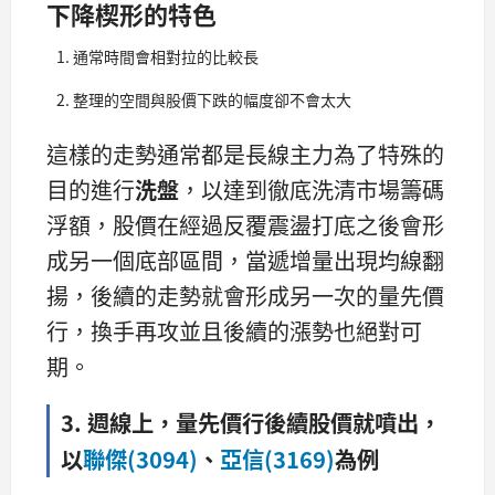
下降楔形的特色
通常時間會相對拉的比較長
整理的空間與股價下跌的幅度卻不會太大
這樣的走勢通常都是長線主力為了特殊的
目的進行
洗盤
，以達到徹底洗清市場籌碼
浮額，股價在經過反覆震盪打底之後會形
成另一個底部區間，當遞增量出現均線翻
揚，後續的走勢就會形成另一次的量先價
行，換手再攻並且後續的漲勢也絕對可
期。
3. 週線上，量先價行後續股價就噴出，
以
聯傑(3094)
、
亞信(3169)
為例