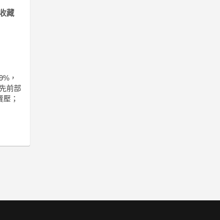
收藏
9%，
先前部
賣壓；