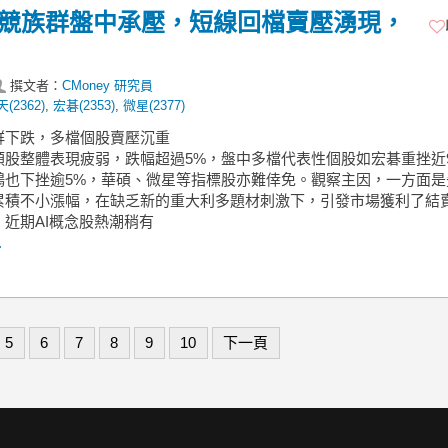
】電競族群盤中承壓，短線回檔賣壓湧現，
撰文者：
CMoney 研究員
(2362)
,
宏碁(2353)
,
微星(2377)
族群下跌，多檔個股賣壓沉重
類股整體表現疲弱，跌幅超過5%，盤中多檔代表性個股如宏碁重挫近
鴻也下挫逾5%，華碩、微星等指標股亦難倖免。觀察主因，一方面是
累積不小漲幅，在缺乏新的重大利多題材刺激下，引發市場獲利了結
近期AI概念股熱潮稍有
.
5
6
7
8
9
10
下一頁