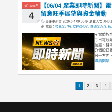
【06/04 產業即時新聞
6月 2026年
留意旺季展望與資金輪動
4
最後更新於
2026.6.4 09:53
瀏覽人次 :
848
標籤：
技嘉(2376)
,
友達(2409)
,
華碩(2357)
,
藍天
🔸電競
今日電競
技嘉、雙
分個股已
另一方面，
繼續閱讀..
1
2
3
4