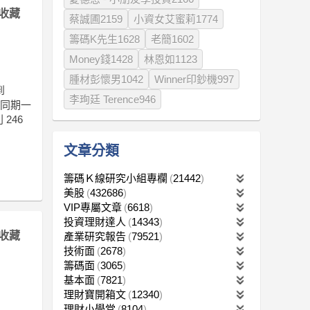
收藏
蔡誠圃2159
小資女艾蜜莉1774
籌碼K先生1628
老簡1602
Money錢1428
林恩如1123
腫材彭懷男1042
Winner印鈔機997
到
李珣廷 Terence946
年同期一
246
文章分類
籌碼Ｋ線研究小組專欄
21442
美股
432686
VIP專屬文章
6618
投資理財達人
14343
收藏
產業研究報告
79521
技術面
2678
籌碼面
3065
基本面
7821
理財寶開箱文
12340
理財小學堂
8104