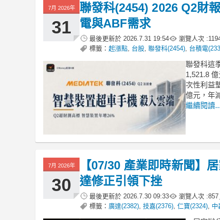
聯發科(2454) 2026 
7月 2026年
電與ABF需求
31
最後更新於
2026.7.31 19:54
瀏覽人次 :
119
標籤：
起漲點
,
台股
,
聯發科(2454)
,
台積電(233
聯發科這
1,521
次性利益墊
億元，年減
繼續閱讀..
【07/30 產業即時新聞】居
7月 2026年
達修正引領下挫
30
最後更新於
2026.7.30 09:33
瀏覽人次 :
857
標籤：
廣達(2382)
,
技嘉(2376)
,
仁寶(2324)
,
中磊