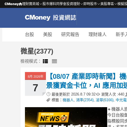
CMoney
理財寶商城
股市爆料同學會
投資理財
即時股市
美股專區
模擬
台股
美股
研究報告
理財達人
新手
微星(2377)
檢視模式：
【08/07 產業即時新聞
8月 2026年
景獲資金卡位，AI 應用
7
最後更新於
2026.8.7 09:32
瀏覽人次 :
440
標籤：
機器人
,
鴻準(2354)
,
凌華(6166)
,
中光電(
🔸機器
今日台股盤
指標股同
溫，尤其在