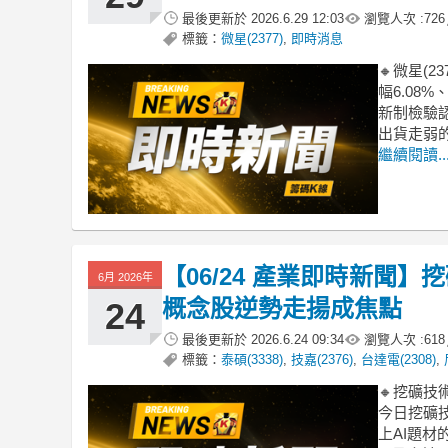
最後更新於
2026.6.29 12:03
瀏覽人次 :
726
標籤：
微星(2377)
,
即時消息
🔸微星(2
幅6.08
新制檢驗
出貨走弱
繼續閱讀..
【06/24 產業即時新聞
6月 2026年
概念股逆勢走揚成焦點
24
最後更新於
2026.6.24 09:34
瀏覽人次 :
618
標籤：
泰碩(3338)
,
技嘉(2376)
,
台達電(2308)
,
🔸挖礦技
今日挖礦
上AI題