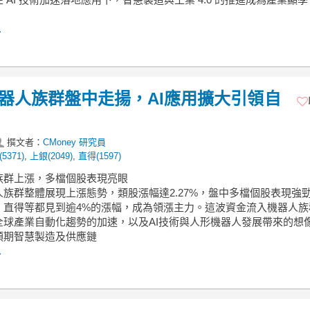
.
】機器人族群盤中走揚，AI應用擴大引領自
撰文者：
CMoney 研究員
5371)
,
上銀(2049)
,
直得(1597)
人族群上漲，多檔個股表現亮眼
人族群整體展現上漲態勢，類股漲幅達2.27%，盤中多檔個股表現強
、直得等都見到逾4%的漲幅，成為領漲主力。這波資金流入機器人族
全球產業自動化趨勢的加速，以及AI技術與人形機器人發展帶來的想
預期智慧製造及供應鏈
.