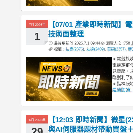
【07/01 產業即時新聞
7月 2026年
技術面整理
1
最後更新於
2026.7.1 09:44
瀏覽人次 :
758
標籤：
技嘉(2376)
,
友達(2409)
,
華碩(2357)
,
藍天
🔸電競
電競族群
見賣壓，
臨獲利了
🔸指標
繼續閱讀..
【12:03 即時新聞】微星(
6月 2026年
與AI伺服器題材帶動買盤
29