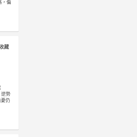
格，偏
收藏
電
）逆勢
擔憂仍