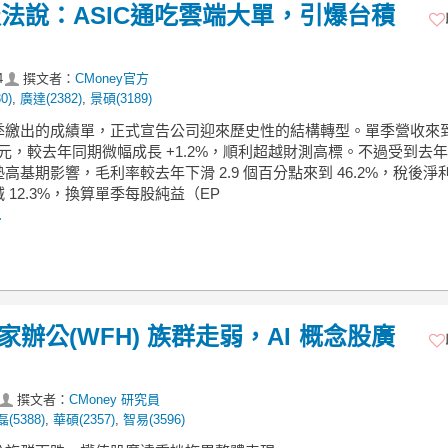
Q2財報法說：ASIC通吃雲端大單，引爆台積
4
撰文者：
CMoney官方
0)
,
廣達(2382)
,
景碩(3189)
季繳出的成績單，正式宣告公司迎來歷史性的結構轉型。單季營收來
.8 億元，較去年同期微幅成長 +1.2%，順利超越財測高標。不過受到去
高基期影響，毛利率較去年下滑 2.9 個百分點來到 46.2%，稅後淨利 
 12.3%，換算單季每股純益（EP
.
家辦公(WFH) 族群走弱，AI 概念股廣
撰文者：
CMoney 研究員
(5388)
,
華碩(2357)
,
智易(3596)