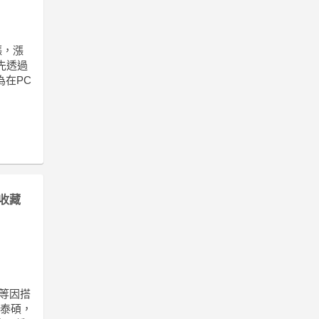
漲，漲
先透過
為在PC
收藏
等因搭
、泰碩，