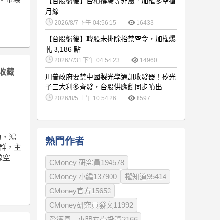
【台股盤後】台積撐場等非農，加權多空搶
月線
2026/8/7 下午 04:56:15
16433
【台股盤後】韓股未排除抬禁空令，加權爆
軋 3,186 點
2026/7/31 下午 04:54:23
14960
收藏
川普政府要禁中國製光學通訊收發器！矽光
子三大利多齊發，台股供應鏈同步噴出
2026/8/5 上午 10:54:26
8597
勁，鴻
熱門作者
群，主
像空
CMoney 研究員194578
CMoney 小編137900
權知道95414
CMoney官方15653
CMoney研究員發文11992
愛德恩 - 小朋友學投資2166