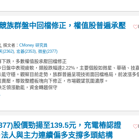
】電競族群盤中回檔修正，權值股普遍承壓
撰文者：
CMoney 研究員
(2362)
,
宏碁(2353)
,
微星(2377)
族群下跌，多數權值股承壓回檔修正
今日盤中表現疲軟，類股跌幅達2.22%，主要個股如微星、華碩、技
未能守穩。觀察目前走勢，族群普遍呈現技術面回檔格局，前波漲多
結賣壓，導致整體板塊向下修正，市場觀望氛圍濃厚。
股缺乏領漲動能，資金轉趨保守
.
2377)股價勁揚至139.5元，充電樁認證
＋法人與主力連續偏多支撐多頭結構