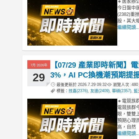
🔸居家
今日盤中居
(2382
股，其大
繼續閱讀..
【07/29 產業即時新聞
7月 2026年
3%，AI PC換機潮預期
29
最後更新於
2026.7.29 09:32
瀏覽人次 :
480
標籤：
技嘉(2376)
,
友達(2409)
,
華碩(2357)
,
藍天
🔸電競族
電競族群
眼，雙雙上
預期心理
高，自然
繼續閱讀..