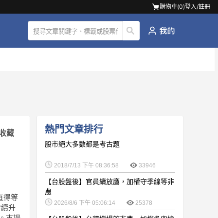
購物車(
0
)
登入/註冊
熱門文章排行
收藏
股市絕大多數都是考古題
2018/7/13 下午 08:36:58
33946
【台股盤後】官員續放鷹，加權守季線等非
農
直得等
2026/8/6 下午 05:06:14
25378
持續升
學。市場