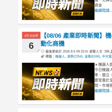
資金
繼續閱讀..
【08/06 產業即時新聞
8月 2026年
動化商機
6
最後更新於
2026.8.6 09:32
瀏覽人次 :
396
標籤：
機器人
,
鴻準(2354)
,
凌華(6166)
,
中光電(
🔸機器
今日機器
準、盟立
要受惠於
間。市場
繼續閱讀..