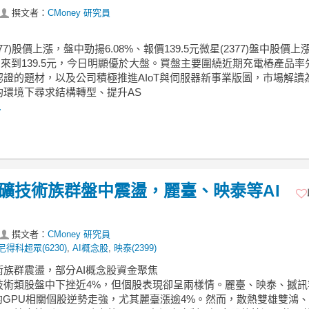
撰文者：
CMoney 研究員
377)股價上漲，盤中勁揚6.08%、報價139.5元微星(2377)盤中股價上
%、來到139.5元，今日明顯優於大盤。買盤主要圍繞近期充電樁產品率
認證的題材，以及公司積極推進AIoT與伺服器新事業版圖，市場解讀
的環境下尋求結構轉型、提升AS
.
】挖礦技術族群盤中震盪，麗臺、映泰等AI
撰文者：
CMoney 研究員
尼得科超眾(6230)
,
AI概念股
,
映泰(2399)
術族群震盪，部分AI概念股資金聚焦
技術類股盤中下挫近4%，但個股表現卻呈兩樣情。麗臺、映泰、撼訊
材的GPU相關個股逆勢走強，尤其麗臺漲逾4%。然而，散熱雙雄雙鴻