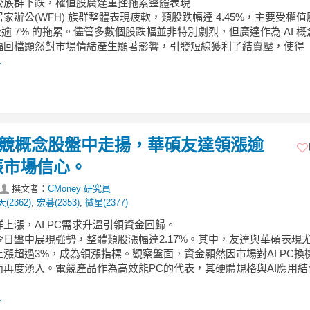
辦公族群下跌，權值股廣達重挫拖累整體表現
家辦公(WFH) 族群整體表現疲軟，類股跌幅達 4.45%，主要受權
)重挫逾 7% 的拖累。儘管多數個股跌幅並非特別劇烈，但廣達作為 AI 
幅回檔顯然對市場情緒產生顯著影響，引發短線獲利了結賣壓，使得
.
】電競概念股盤中走揚，華碩友達領漲逾
提振市場信心。
撰文者：
CMoney 研究員
(2362)
,
宏碁(2353)
,
微星(2377)
群上漲，AI PC需求升溫引領資金回歸。
今日盤中展現強勢，整體類股漲幅達2.17%。其中，友達與華碩表現
漲超過3%，成為領漲指標。觀察盤面，資金顯然因市場對AI PC換
而再度湧入。電競產品作為高效能PC的代表，其硬體規格與AI應用結
.