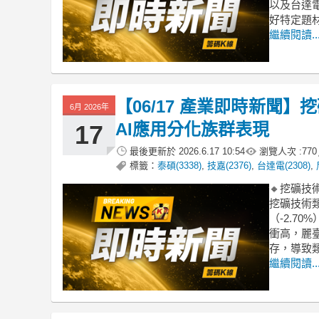
以及台達
好特定題
繼續閱讀..
【06/17 產業即時新聞
6月 2026年
AI應用分化族群表現
17
最後更新於
2026.6.17 10:54
瀏覽人次 :
770
標籤：
泰碩(3338)
,
技嘉(2376)
,
台達電(2308)
,
🔸挖礦
挖礦技術
（-2.7
衝高，麗
存，導致
繼續閱讀..