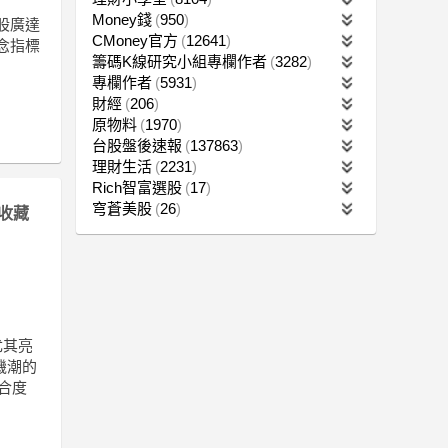
Money錢
950
值股廣達
CMoney官方
12641
概念指標
籌碼K線研究小組專欄作者
3282
專欄作者
5931
財經
206
原物料
1970
台股盤後速報
137863
理財生活
2231
Rich智富選股
17
穹蒼美股
26
收藏
尤其亮
機潮的
合度