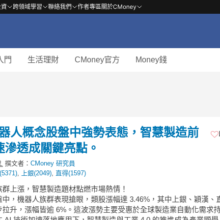
投資
跨領域學習
聯絡我們
作者專區
關於CMoney
入門
生活理財
CMoney官方
Money錢
】機器人概念股盤中強勢表態，智慧製造前
加速滲透成關鍵亮點。
撰文者：
CMoney 研究員
5371)
,
上銀(2049)
,
直得(1597)
人族群上漲，智慧製造題材點燃市場熱情！
中，機器人族群表現搶眼，類股漲幅達 3.46%，其中上銀、穎漢、
步拉升，漲幅皆逾 6%。這波漲勢主要受惠於全球製造業自動化需求
 AI 技術加速落地應用下，智慧製造與工業 4.0 的推進成為產業顯