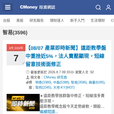
台股
美股
研究報告
理財達人
新手入門
生活理財
C
智易(3596)
【08/07 產業即時新聞】遠距教學盤
8月 2026年
7
中重挫近5%，法人賣壓顯現，短線
留意技術面修正
最後更新於
2026.8.7 09:33
瀏覽人次 :
92
撰文者：
CMoney 研究員
標
明泰(3380)
,
中磊(5388)
,
智易(3596)
,
啟碁(6285)
,
籤：
智邦(2345)
,
大地-KY(8437)
🔸遠距教學族群盤中修正，短線漲多賣
壓浮現。
遠距教學概念股今天走勢疲軟，類股整
體下跌近5%，盤中賣壓相對沉重，顯示
繼續閱讀...