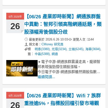
類股漲幅逾 5%，由海華與智邦雙雙帶動
漲勢，漲幅均突破 7%，成為今日盤面焦
點。儘管板塊內多數個股漲跌互見，但
【06/26 產業即時新聞】網通族群盤
6月 2026年
指標股的強勁表現成功撐起族群士氣。
主要動能來自市場持續看
26
中異動：智邦引領高階網通話題，類
股漲幅背後個股分歧
最後更新於
2026.6.26 10:03
瀏覽人次 :
1144
撰文者：
CMoney 研究員
標
明泰(3380)
,
光環(3234)
,
立端(6245)
,
海華(3694)
,
籤：
中磊(5388)
,
網通
🔸電子中游-網通族群震盪走高，龍頭智
邦表現強勁撐住類股漲幅。
今日電子中游-網通族群雖然類股指數上
漲2.26%，看似熱絡，但細看盤面，主要
繼續閱讀...
漲幅貢獻來自指標股智邦（3.57%）的強
勢表現。智邦今日一枝獨秀，成為撐起
整個類股盤面的關鍵動能。然而，觀察
【06/26 產業即時新聞】Wifi 7 族群
6月 2026年
其他多數網通個股，包括普萊德、合勤
控、智易、啟
26
重挫逾5%，指標股回檔引發市場觀