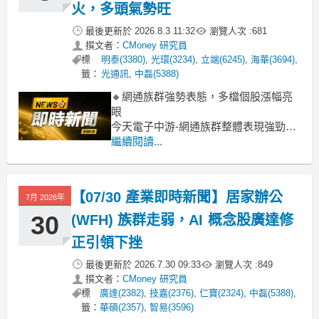
火，多頭氣勢旺
最後更新於
2026.8.3 11:32
瀏覽人次 :
681
撰文者：
CMoney 研究員
標
明泰(3380)
,
光環(3234)
,
立端(6245)
,
海華(3694)
,
籤：
光通訊
,
中磊(5388)
🔸網通族群強勢表態，多檔個股漲幅亮
眼
今天電子中游-網通族群整體表現強勁，
盤中大漲近9%，智邦、合勤控、啟碁等
繼續閱讀...
多檔指標股漲幅皆逾8%，光環也同步走
揚。這波攻勢主要受惠於市場對AI基礎
建設與高速傳輸需求強勁的預期，帶動
【07/30 產業即時新聞】居家辦公
7月 2026年
相關網通設備廠訂單能見度提升，營運
展望看好。
30
(WFH) 族群走弱，AI 概念股廣達修
🔸AI商機持續發酵，高
正引領下挫
最後更新於
2026.7.30 09:33
瀏覽人次 :
849
撰文者：
CMoney 研究員
標
廣達(2382)
,
技嘉(2376)
,
仁寶(2324)
,
中磊(5388)
,
籤：
華碩(2357)
,
智易(3596)