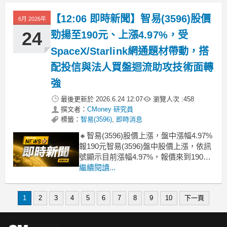
（-5.73%）與瑞昱（-6.60%）跌勢明
顯，為族群指數帶來沉重壓力。由於這
【12:06 即時新聞】智易(3596)股價
6月 2026年
兩檔個股在 Wifi 7 供應鏈中佔有
24
勁揚至190元、上漲4.97%，受
SpaceX/Starlink網通題材帶動，搭
配投信與法人買盤迴流助攻技術面轉
強
最後更新於
2026.6.24 12:07
瀏覽人次 :
458
撰文者：
CMoney 研究員
標籤：
智易(3596)
,
即時消息
🔸智易(3596)股價上漲，盤中漲幅4.97%
報190元智易(3596)盤中股價上漲，依訊
號顯示目前漲幅4.97%，報價來到190
元，屬於今日相對強勢個股。買盤主軸
繼續閱讀...
仍圍繞在北美5G FWA、Wi-Fi升級以及
被市場歸類的SpaceX／Starlink衛星通訊
1
2
3
4
5
6
7
8
9
10
下一頁
與高階網通題材，搭配近期法人對其營
運成長