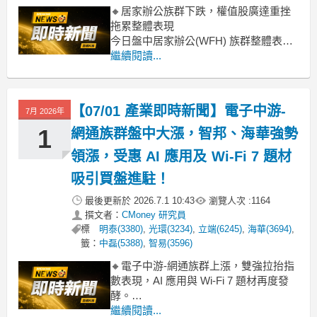
🔸居家辦公族群下跌，權值股廣達重挫
拖累整體表現
今日盤中居家辦公(WFH) 族群整體表現
疲軟，類股跌幅達 4.45%，主要受權值
繼續閱讀...
股廣達(2382)重挫逾 7% 的拖累。儘管多
數個股跌幅並非特別劇烈，但廣達作為
AI 概念指標股，其大幅回檔顯然對市場
【07/01 產業即時新聞】電子中游-
7月 2026年
情緒產生顯著影響，引發短線獲利了結
賣壓，使得
1
網通族群盤中大漲，智邦、海華強勢
領漲，受惠 AI 應用及 Wi-Fi 7 題材
吸引買盤進駐！
最後更新於
2026.7.1 10:43
瀏覽人次 :
1164
撰文者：
CMoney 研究員
標
明泰(3380)
,
光環(3234)
,
立端(6245)
,
海華(3694)
,
籤：
中磊(5388)
,
智易(3596)
🔸電子中游-網通族群上漲，雙強拉抬指
數表現，AI 應用與 Wi-Fi 7 題材再度發
酵。
電子中游-網通族群盤中表現強勁，整體
繼續閱讀...