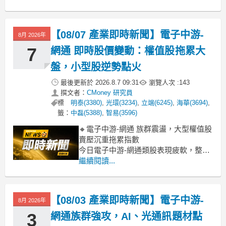
資金有明顯退場跡象。尤其指標股智邦
重挫逾5%，智基、啟碁等也表現弱勢。
儘管部分網通股如仲琦、明泰仍有零星
【08/07 產業即時新聞】電子中游-
8月 2026年
買盤點綴，但整體來看，缺乏明確利多
題材撐腰，加上先前部分個股漲幅已
7
網通 即時股價變動：權值股拖累大
高，今日
盤，小型股逆勢點火
最後更新於
2026.8.7 09:31
瀏覽人次 :
143
撰文者：
CMoney 研究員
標
明泰(3380)
,
光環(3234)
,
立端(6245)
,
海華(3694)
,
籤：
中磊(5388)
,
智易(3596)
🔸電子中游-網通 族群震盪，大型權值股
賣壓沉重拖累指數
今日電子中游-網通類股表現疲軟，整體
族群指數下跌4.41%，盤中主要受到權值
繼續閱讀...
股如網通巨頭智邦(-5.60%)、以及啟碁
(-1.62%)等沉重賣壓拖累。儘管目前盤面
上並無特定重大利空消息浮現，但市場
【08/03 產業即時新聞】電子中游-
8月 2026年
對於先前漲幅較大的指標股，普遍出現
獲利了
3
網通族群強攻，AI、光通訊題材點