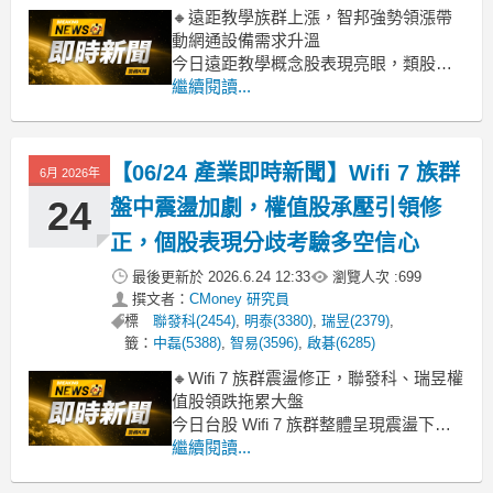
🔸遠距教學族群上漲，智邦強勢領漲帶
動網通設備需求升溫
今日遠距教學概念股表現亮眼，類股漲
幅達4.37%，其中網通龍頭智邦(2345)率
繼續閱讀...
先衝鋒，盤中漲幅逾5%，顯見市場對其
營運前景看好。儘管族群內如中磊
(5388)、智易(3596)等個股亦穩步上揚，
【06/24 產業即時新聞】Wifi 7 族群
6月 2026年
但也有部分個股呈現震盪或小幅拉回，
顯示買盤主
24
盤中震盪加劇，權值股承壓引領修
正，個股表現分歧考驗多空信心
最後更新於
2026.6.24 12:33
瀏覽人次 :
699
撰文者：
CMoney 研究員
標
聯發科(2454)
,
明泰(3380)
,
瑞昱(2379)
,
籤：
中磊(5388)
,
智易(3596)
,
啟碁(6285)
🔸Wifi 7 族群震盪修正，聯發科、瑞昱權
值股領跌拖累大盤
今日台股 Wifi 7 族群整體呈現震盪下
修，類股跌幅達到 5.46%，主要受權值
繼續閱讀...
股賣壓拖累。IC 設計雙雄聯發科