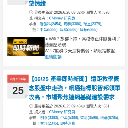
望情緒
最後更新於
2026.6.26 09:32
瀏覽人次 :
570
撰文者：
CMoney 研究員
標
聯發科(2454)
,
明泰(3380)
,
瑞昱(2379)
,
籤：
中磊(5388)
,
智易(3596)
,
啟碁(6285)
🔸Wifi 7 族群下跌，高檔修正伴隨獲利了
結賣壓湧現
Wifi 7族群今天走勢偏弱，類股指數盤中
重挫超過5%，主要壓力來自於近期股價
繼續閱讀...
漲多的個股，出現明顯的獲利了結賣
壓。特別是IC設計雙雄聯發科(-5.10%)與
瑞昱(-7.00%)，在市場高檔震盪的氣氛
【06/25 產業即時新聞】遠距教學概
6月 2026年
下，回檔幅度尤其顯著，直接拖累了整
體族
25
念股盤中走強，網通指標股智邦領軍
攻高，市場聚焦連網基礎建設需求
最後更新於
2026.6.25 09:43
瀏覽人次 :
581
撰文者：
CMoney 研究員
標
明泰(3380)
,
中磊(5388)
,
智易(3596)
,
啟碁(6285)
,
籤：
智邦(2345)
,
即時消息