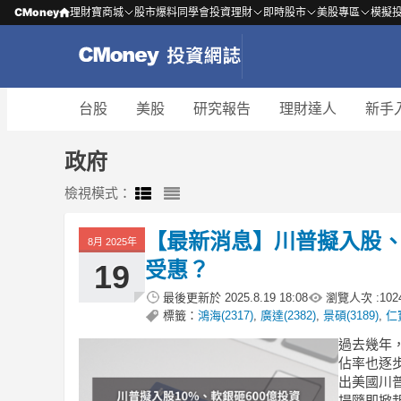
CMoney
理財寶商城
股市爆料同學會
投資理財
即時股市
美股專區
模擬
台股
美股
研究報告
理財達人
新手
政府
檢視模式：
【最新消息】川普擬入股、
8月 2025年
受惠？
19
最後更新於
2025.8.19 18:08
瀏覽人次 :
102
標籤：
鴻海(2317)
,
廣達(2382)
,
景碩(3189)
,
仁寶
過去幾年
佔率也逐
出美國川普
場隨即掀