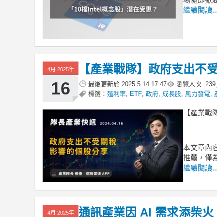
繼續閱讀..
【產業戰隊】政府支出不
4月 2025年
16
最後更新於
2025.5.14 17:47
瀏覽人次 :
239
標籤：
殖利率
,
ETF
,
政府
,
成長股
,
風力發電
,
【產業戰
本文章內
推薦，僅
繼續閱讀..
通訊產業因 AI 需求添
4月 2025年