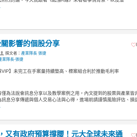
.
受關影響的個股分享
撰文者：
產業隊長 張捷
產業隊長-張捷
隊VIP】未完工在手案量持續墊高、標案組合利於推動毛利率
容僅為法說會訊息分享以及教學案例之用，內文提到的股票與產業皆
為訊息分享傳遞與個人交易心法與心得，進場前請謹慎風險評估、損
.
柴火，又有政府預算撐腰！元大全球未來通