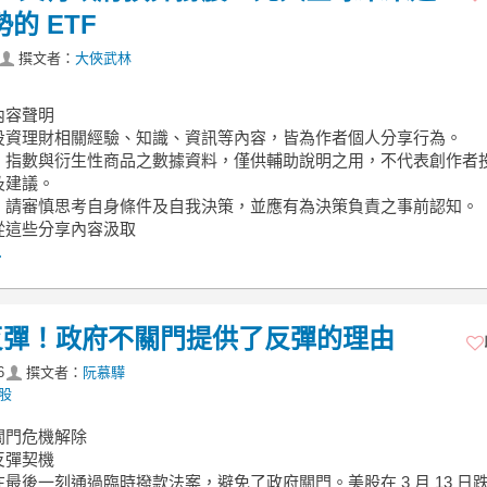
的 ETF
撰文者：
大俠武林
內容聲明
投資理財相關經驗、知識、資訊等內容，皆為作者個人分享行為。
、指數與衍生性商品之數據資料，僅供輔助說明之用，不代表創作者
及建議。
，請審慎思考自身條件及自我決策，並應有為決策負責之事前認知。
從這些分享內容汲取
.
反彈！政府不關門提供了反彈的理由
6
撰文者：
阮慕驊
念股
關門危機解除
反彈契機
最後一刻通過臨時撥款法案，避免了政府關門。美股在 3 月 13 日