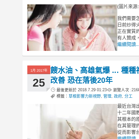
(圖片來源:y
我們需要
日前炒得
正在實質
有人贊成
繼續閱讀..
餿水油、高雄氣爆 ... 種
1月 2017年
改善 恐在落後20年
25
最後更新於
2018.7.29 01:23
瀏覽人次 :
216
標籤：
草根影響力新視野
,
管理
,
政府
,
分工
最近台灣
十二年國
其根本的
在其管理
從而影響
繼續閱讀..