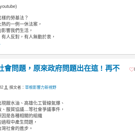
outube)
怎樣的勞基法？
火熱的一例一休法案，
的影響我們生活，
，有人反對，有人無動於衷，
.
種社會問題，原來政府問題出在這 ! 再不
82
撰文者：
草根影響力新視野
出現餿水油、高雄化工管線氣爆、
教、服貿協議…等社會爭議事件，
原因是各種相關的組織
的過程中產生問題，
台灣社會的進步。
.