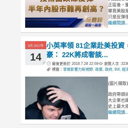
正區後，
畢竟美股
只是反彈
繼續閱讀..
小英率領 81企業赴美投資，m
6月 2017年
豪： 22K將成奢談...
14
最後更新於
2018.7.28 22:59
瀏覽人次 :
323
標籤：
草根影響力新視野
,
政策
,
政府
,
Bill
,
經
(圖片擷取
政府帶頭
大企業也
史上最大
繼續閱讀..