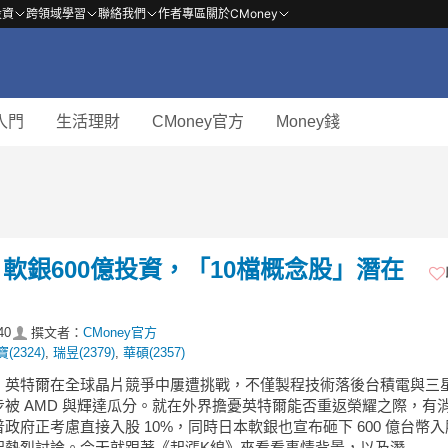
投資
跨領域學習
聯絡我們
作者專區
關於CMoney
入門
生活理財
CMoney官方
Money錢
軟銀600億投資，「10檔概念股」潛在
40
撰文者：
CMoney官方
(2324)
,
瑞昱(2379)
,
華碩(2357)
，英特爾在全球晶片競爭中屢遭挑戰，不僅製程技術落後台積電與三
步被 AMD 與輝達瓜分。就在外界擔憂英特爾能否重返榮耀之際，有
政府正考慮直接入股 10%，同時日本軟銀也宣布砸下 600 億台幣
起熱烈討論。今天就跟著《起漲K線》來看看事情背景，以及潛