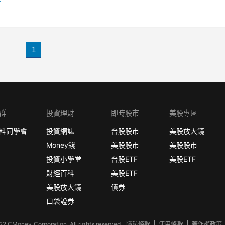
1
群
投資理財
即時股市
美股專區
料同學會
投資網誌
台股股市
美股放大鏡
Money錢
美股股市
美股股市
投資小學堂
台股ETF
美股ETF
財經百科
美股ETF
美股放大鏡
債券
口袋證券
2 CMoney Corporation. All rights reserved.
隱私條款
使用條款
著作權政策