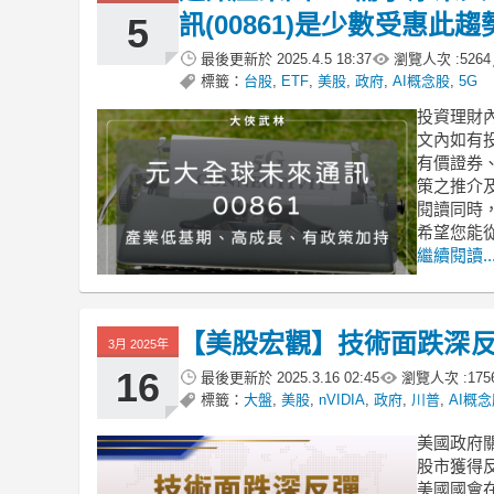
訊(00861)是少數受惠此趨勢
5
最後更新於
2025.4.5 18:37
瀏覽人次 :
5264
標籤：
台股
,
ETF
,
美股
,
政府
,
AI概念股
,
5G
​投資理財
文內如有
有價證券
策之推介
閱讀同時
希望您能
繼續閱讀..
【美股宏觀】技術面跌深
3月 2025年
16
最後更新於
2025.3.16 02:45
瀏覽人次 :
175
標籤：
大盤
,
美股
,
nVIDIA
,
政府
,
川普
,
AI概
美國政府
股市獲得
美國國會在