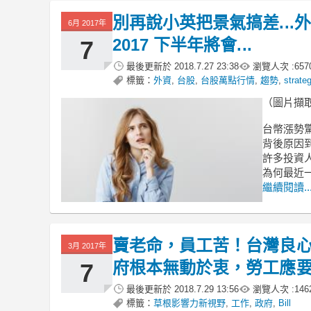
別再說小英把景氣搞差..
6月 2017年
2017 下半年將會...
7
最後更新於
2018.7.27 23:38
瀏覽人次 :
657
標籤：
外資
,
台股
,
台股萬點行情
,
趨勢
,
strate
（圖片擷取
台幣漲勢
背後原因
許多投資
為何最近一
繼續閱讀..
賣老命，員工苦！台灣良心
3月 2017年
府根本無動於衷，勞工應要.
7
最後更新於
2018.7.29 13:56
瀏覽人次 :
146
標籤：
草根影響力新視野
,
工作
,
政府
,
Bill