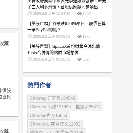
川普政府要禁中國製光學通訊收發器！矽光
子三大利多齊發，台股供應鏈同步噴出
2026/8/5 上午 10:54:26
8592
【美股巨頭】谷歌跌6.88%單日，股價在算
一筆PayPal的帳？
2026/8/2 上午 06:09:53
1175
收藏
【美股巨頭】SpaceX首份財報今晚出爐，
Tesla合併傳聞點燃市場想像
2026/8/4 上午 06:26:33
652
熱門作者
非個股
益自負
CMoney 研究員194548
CMoney 小編137900
權知道95414
CMoney官方15653
CMoney研究員發文11992
收藏
愛德恩 - 小朋友學投資2166