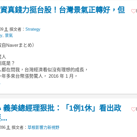
.外資真錢力挺台股！台灣景氣正轉好，但
09
撰文者：
Strategy
gy
,
景氣
自Naverまとめ）
驚人
到底是？
人都在問我，台灣經濟看似沒有理想的成長，
年多來台幣漲勢驚人， 2016 年 1 月，
.
 義美總經理狠批：「1例1休」看出政
..
286
撰文者：
草根影響力新視野