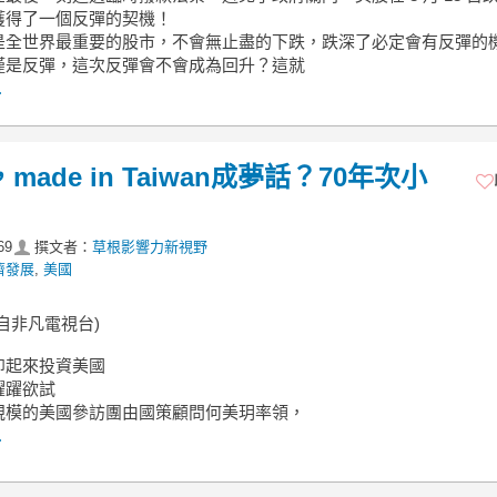
獲得了一個反彈的契機！
是全世界最重要的股市，不會無止盡的下跌，跌深了必定會有反彈的
僅是反彈，這次反彈會不會成為回升？這就
.
ade in Taiwan成夢話？70年次小
69
撰文者：
草根影響力新視野
濟發展
,
美國
自非凡電視台)
卯起來投資美國
躍躍欲試
規模的美國參訪團由國策顧問何美玥率領，
.