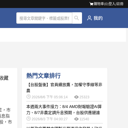
購物車(
0
)
登入/註冊
熱門文章排行
收藏
【台股盤後】官員續放鷹，加權守季線等非
農
2026/8/6 下午 05:06:14
25323
本週兩大事件接力：8/4 AMD財報驗證AI算
星，市
力、8/7非農定調升息預期，台股供應鏈誰
消息指
卡位最佳？
2026/8/3 下午 04:00:27
11540
入股，市