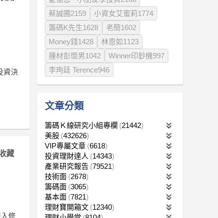
蔡誠圃2159
小資女艾蜜莉1774
籌碼K先生1628
老簡1602
Money錢1428
林恩如1123
腫材彭懷男1042
Winner印鈔機997
李珣廷 Terence946
投資決
文章分類
籌碼Ｋ線研究小組專欄
21442
美股
432626
VIP專屬文章
6618
收藏
投資理財達人
14343
產業研究報告
79521
技術面
2678
籌碼面
3065
基本面
7821
理財寶開箱文
12340
跌入修
理財小學堂
8104