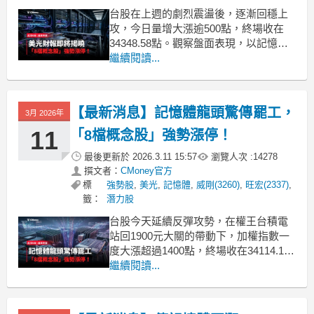
台股在上週的劇烈震盪後，逐漸回穩上
攻，今日量增大漲逾500點，終場收在
34348.58點。觀察盤面表現，以記憶體
族群最為強勢，在產業風向球的美光財
繼續閱讀...
報公布前，資金提前卡位，多檔個股更
是亮燈漲停。《起漲K線》馬上帶你來看
看美光財報的最新重點，同時找出有望
【最新消息】記憶體龍頭驚傳罷工，
3月 2026年
延續動能的強勢標的！「下載起漲K線，
接收最新消息」
11
「8檔概念股」強勢漲停！
最後更新於
2026.3.11 15:57
瀏覽人次 :
14278
撰文者：
CMoney官方
標
強勢股
,
美光
,
記憶體
,
威剛(3260)
,
旺宏(2337)
,
籤：
潛力股
台股今天延續反彈攻勢，在權王台積電
站回1900元大關的帶動下，加權指數一
度大漲超過1400點，終場收在34114.19
點，大漲1342.32點或4.1%。其中昨天表
繼續閱讀...
現亮眼的記憶體族群，今天再度發動攻
勢，主要受到國際大廠傳出罷工的消
息，讓記憶體產業的缺貨狀態雪上加