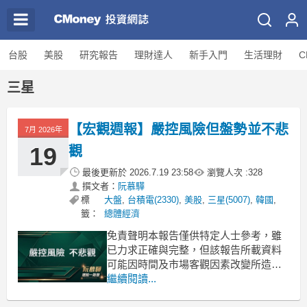
台股
美股
研究報告
理財達人
新手入門
生活理財
C
三星
【宏觀週報】嚴控風險但盤勢並不悲
7月 2026年
19
觀
最後更新於
2026.7.19 23:58
瀏覽人次 :
328
撰文者：
阮慕驊
標
大盤
,
台積電(2330)
,
美股
,
三星(5007)
,
韓國
,
籤：
總體經濟
免責聲明本報告僅供特定人士參考，雖
已力求正確與完整，但該報告所載資料
可能因時間及市場客觀因素改變所造成
產業、市場或個股之相關條件改變，投
繼續閱讀...
資人需自行考量投資之實際狀況與風險