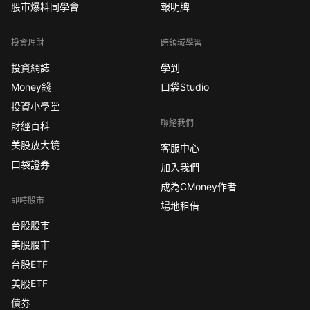
股市爆料同學會
報明牌
投資理財
跨領域學習
投資網誌
學到
Money錢
口袋Studio
投資小學堂
聯絡我們
財經百科
美股放大鏡
客服中心
口袋證券
加入我們
成為CMoney作者
即時股市
場地租借
台股股市
美股股市
台股ETF
美股ETF
債券