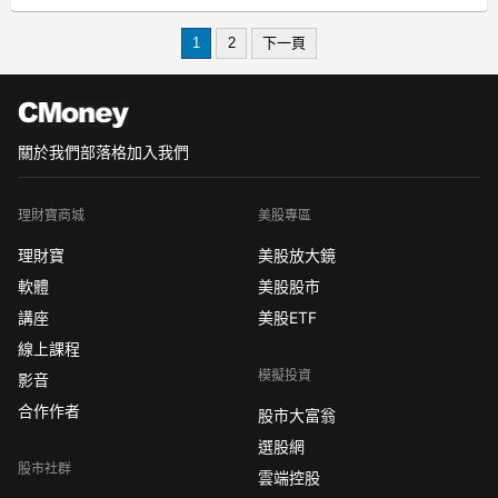
三星超薄手機驚傳砍產能
1
2
下一頁
Galaxy S25 Edge 銷售不佳：上市後叫
好不叫座，傳出需求疲弱，導致三星大
幅下修
關於我們
部落格
加入我們
理財寶商城
美股專區
理財寶
美股放大鏡
軟體
美股股市
講座
美股ETF
線上課程
模擬投資
影音
合作作者
股市大富翁
選股網
股市社群
雲端控股