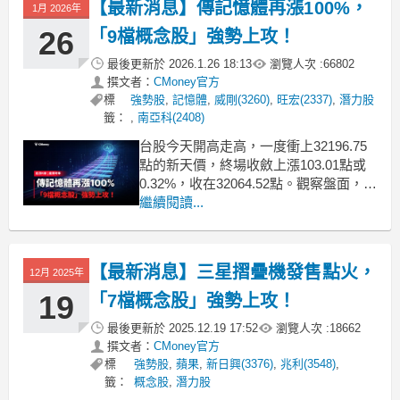
【最新消息】傳記憶體再漲100%，
1月 2026年
霜。《起漲K線》今天就帶你來關注最新
消
26
「9檔概念股」強勢上攻！
最後更新於
2026.1.26 18:13
瀏覽人次 :
66802
撰文者：
CMoney官方
標
強勢股
,
記憶體
,
威剛(3260)
,
旺宏(2337)
,
潛力股
籤：
,
南亞科(2408)
台股今天開高走高，一度衝上32196.75
點的新天價，終場收斂上漲103.01點或
0.32%，收在32064.52點。觀察盤面，又
是記憶體族群強勢點火，多檔個股更是
繼續閱讀...
在處置出關後延續攻勢，其背後原因來
自於國際大廠三星，傳出將上調部分產
品的價格達100%。《起漲K線》今天就
【最新消息】三星摺疊機發售點火，
12月 2025年
帶你來看看最新的消息，並找出今
19
「7檔概念股」強勢上攻！
最後更新於
2025.12.19 17:52
瀏覽人次 :
18662
撰文者：
CMoney官方
標
強勢股
,
蘋果
,
新日興(3376)
,
兆利(3548)
,
籤：
概念股
,
潛力股