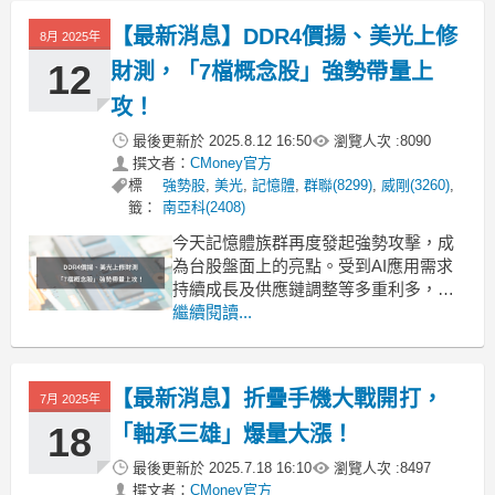
並加快進度。外媒指出，馬斯克真正的
【最新消息】DDR4價揚、美光上修
8月 2025年
目的不僅是確保供應穩定，而是為打造
自有晶圓代工廠鋪路。
12
財測，「7檔概念股」強勢帶量上
攻！
最後更新於
2025.8.12 16:50
瀏覽人次 :
8090
撰文者：
CMoney官方
標
強勢股
,
美光
,
記憶體
,
群聯(8299)
,
威剛(3260)
,
籤：
南亞科(2408)
今天記憶體族群再度發起強勢攻擊，成
為台股盤面上的亮點。受到AI應用需求
持續成長及供應鏈調整等多重利多，帶
動相關個股表現活躍。隨著全球數據中
繼續閱讀...
心與高效能運算需求不斷攀升，預期短
期內仍有表現空間。《起漲K線》今天彙
整了潛在的上漲原因，並從中找出有望
【最新消息】折疊手機大戰開打，
7月 2025年
受惠的概念股清單！「下載起漲K線，接
收最新消息」：http
18
「軸承三雄」爆量大漲！
最後更新於
2025.7.18 16:10
瀏覽人次 :
8497
撰文者：
CMoney官方