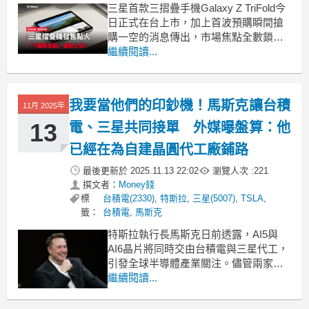
三星首款三摺疊手機Galaxy Z TriFold今
日正式在台上市，加上首波預購瞬間搶
購一空的消息傳出，市場焦點全數鎖定
在相關的概念股，成為今日盤面最強勢
繼續閱讀...
的主流部隊。《起漲K線》今天就帶你來
看看這支手機的特色，同時找出表現相
對強勢的概念股！「下載起漲K線，接收
我要當他們的印鈔機！馬斯克讓台積
11月 2025年
最新消息」：https://www.cm
13
電、三星共同接單 外媒曝盤算：他
已經在為自建晶圓代工廠鋪路
最後更新於
2025.11.13 22:02
瀏覽人次 :
221
撰文者：
Money錢
標
台積電(2330)
,
特斯拉
,
三星(5007)
,
TSLA
,
籤：
台積電
,
馬斯克
特斯拉執行長馬斯克日前透露，AI5與
AI6晶片將同時交由台積電與三星代工，
引發全球半導體產業關注。儘管兩家晶
圓代工龍頭在客製化晶片製程上仍有差
繼續閱讀...
距，但特斯拉此舉顯示其供應策略正從
單一路線轉向雙軌模式，藉以確保產能