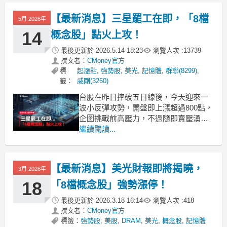
承受度並就投資結果自行負責。本文恕
不負擔任何法律責任及做任何保證。🥇
【最新消息】三星罷工在即，「8檔
5月 2026年
阮慕驊【選股一路發】APP挑好股、避
風險、學觀念免費試用：
14
概念股」點火上攻！
最後更新於
2026.5.14 18:23
瀏覽人次 :
13739
撰文者：
CMoney官方
標
起漲點
,
強勢股
,
美光
,
記憶體
,
群聯(8299)
,
籤：
威剛(3260)
台股在昨日摔破五日線後，今天迎來一
波小反彈攻勢，開盤即上漲超過800點，
企圖挑戰前高壓力，不過隨即賣壓湧
現，終場漲幅收斂至377.25點或0.91%，
繼續閱讀...
收在41751.75點。觀察盤面表現，過往
熱門的族群皆表現亮眼，其中就包含近
日受到利多消息所帶動的記憶體族群，
【最新消息】美光財報即將揭曉，
3月 2026年
《起漲K線》馬上帶你來看看發生哪些事
情，
18
「8檔概念股」強勢漲停！
最後更新於
2026.3.18 16:14
瀏覽人次 :
418
撰文者：
CMoney官方
標籤：
強勢股
,
美股
,
DRAM
,
美光
,
概念股
,
記憶體