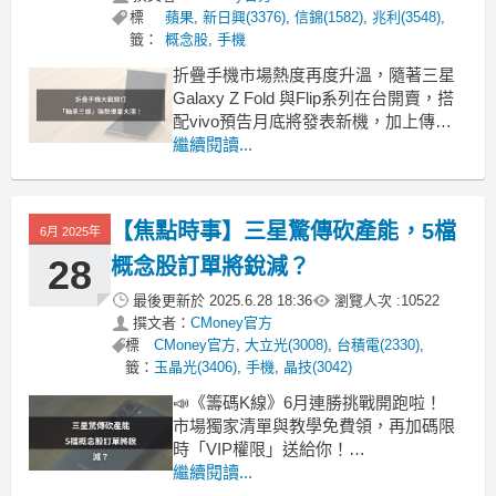
標
蘋果
,
新日興(3376)
,
信錦(1582)
,
兆利(3548)
,
籤：
概念股
,
手機
折疊手機市場熱度再度升溫，隨著三星
Galaxy Z Fold 與Flip系列在台開賣，搭
配vivo預告月底將發表新機，加上傳出
蘋果也將於2026年推出折疊式 iPhone，
繼續閱讀...
市場對摺疊手機供應鏈的想像空間全面
引爆。《起漲K線》幫你彙整折疊機的最
新消息，一起來看看相關概念股表現！
【焦點時事】三星驚傳砍產能，5檔
6月 2025年
「下載起漲K線，接收最新
28
概念股訂單將銳減？
最後更新於
2025.6.28 18:36
瀏覽人次 :
10522
撰文者：
CMoney官方
標
CMoney官方
,
大立光(3008)
,
台積電(2330)
,
籤：
玉晶光(3406)
,
手機
,
晶技(3042)
📣《籌碼K線》6月連勝挑戰開跑啦！
市場獨家清單與教學免費領，再加碼限
時「VIP權限」送給你！
機會錯過不再！現在就開啟《籌碼K
繼續閱讀...
線》，開啟你的挑戰！