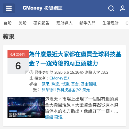
台股
美股
研究報告
理財達人
新手入門
生活理財
C
蘋果
為什麼最近大家都在瘋買全球科技基
6月 2026年
6
金？一窺背後的AI巨頭魅力
最後更新於
2026.6.6 15:16
瀏覽人次 :
382
撰文者：
CMoney官方
標
蘋果
,
輝達
,
博通
,
基金
,
基金新聞
,
籤：
貝萊德世界科技基金(A2 美元
這幾天，市場上出現了一個很有趣的資
金大搬風現象。大筆資金突然從原本避
險保本的地方撤出，像說好了一樣，瘋
狂湧入全球科技板塊的基金。到底是什
繼續閱讀...
麼魔力，讓大家突然都想把錢搬家，重