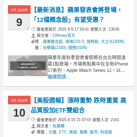
握最新消息，同時找出相關供應鏈潛在
【最新消息】蘋果發表會將登場，
9月 2025年
的投資機會。開啟《籌碼K線 電腦
版》，讓你不錯過最新消息
9
「12檔概念股」有望受惠？
最後更新於
2025.9.9 17:55
瀏覽人次 :
13630
撰文者：
CMoney官方
標
蘋果概念股
,
鴻海(2317)
,
強勢股
,
大立光(3008)
,
籤：
台積電(2330)
,
穩懋(3105)
蘋果年度秋季發表會即將在台北時間凌
晨1點登場，市場焦點集中在全新iPhone
17系列、Apple Watch Series 11，以及
AirPods Pro 3等新品。此次活動定名為
繼續閱讀...
「Awe Dropping」，不僅意味著硬體的
重大升級，更代表蘋果在人工智慧生態
系統的持續推進。《起漲K線》今天帶你
【美股週報】漲時重勢 跌時重質 高
8月 2025年
10
品質股加ETF雙組合
最後更新於
2025.8.10 21:07
瀏覽人次 :
2161
撰文者：
阮慕驊
標籤：
大盤
,
ETF
,
美股
,
蘋果
,
股市
,
科技股