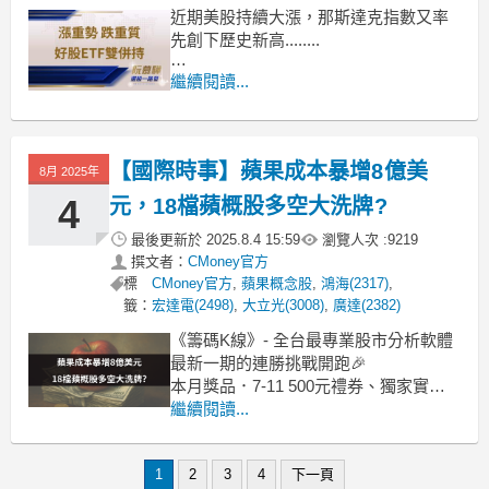
近期美股持續大漲，那斯達克指數又率
先創下歷史新高........
免責聲明
繼續閱讀...
本報告僅供特定人士參考，雖已力求正
確與完整，但該報告所載資料可能因時
間及市場客觀因素改變所造成產業、市
【國際時事】蘋果成本暴增8億美
場或個股之相關條件改變，投資人需自
8月 2025年
行考量投資之實際狀況與風險承受度並
4
元，18檔蘋概股多空大洗牌?
就投資結果自行負責。本文恕不負擔
最後更新於
2025.8.4 15:59
瀏覽人次 :
9219
撰文者：
CMoney官方
標
CMoney官方
,
蘋果概念股
,
鴻海(2317)
,
籤：
宏達電(2498)
,
大立光(3008)
,
廣達(2382)
《籌碼K線》- 全台最專業股市分析軟體
最新一期的連勝挑戰開跑🎉
本月獎品．7-11 500元禮券、獨家實戰
攻略
繼續閱讀...
．美股財報重點、時事產業教學、獨家
營收預估高成長清單、個股籌碼解析
1
2
3
4
下一頁
．美股K線VIP權限、價值K線VIP權限、