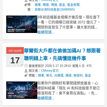
標
蘋果
,
輝達
,
博通
,
基金
,
基金新聞
,
籤：
安聯台灣科技基金(18480065)
3年前這檔基金規模才幾百億。現在當下
一看，它的規模已經突破 2072 億元了。
期間到底發生了什麼事，讓大家的錢像
水庫洩洪一樣湧入？
繼續閱讀...
資金大搬家？把錢從「避風港」移出來
是怎麼回事？
最新觀察到一個很有趣的現象，市場上
華爾街大戶都在偷偷加碼AI？想跟著
5月 2026年
的資金正在經歷一場大換位。前陣子因
為大環境比較多不確定性，很多人把錢
17
聰明錢上車，先搞懂這幾件事
放在貨
最後更新於
2026.5.17 15:28
瀏覽人次 :
470
撰文者：
CMoney官方
標籤：
蘋果
,
美光
,
台積電
,
輝達
,
聯發科
,
基金
如果你戶頭剛好有筆閒錢想放基金，心
裡卻糾結著「現在 AI 和科技股是不是已
經漲到底了、會不會買在高點」，先停
3 分鐘看完這篇。
繼續閱讀...
這幾天，全球金融圈有一件大事。那些