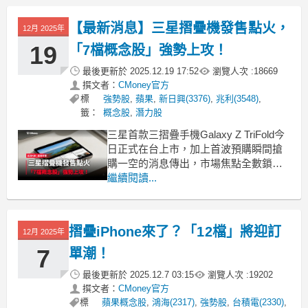
掌管著上兆資金的頂級避險基金，陸續
公布了他們在今年第一季的真實買賣紀
【最新消息】三星摺疊機發售點火，
12月 2025年
錄。很多人以為現在科技股已經漲上
天，大老闆們應該準備套現走人了
19
「7檔概念股」強勢上攻！
最後更新於
2025.12.19 17:52
瀏覽人次 :
18669
撰文者：
CMoney官方
標
強勢股
,
蘋果
,
新日興(3376)
,
兆利(3548)
,
籤：
概念股
,
潛力股
三星首款三摺疊手機Galaxy Z TriFold今
日正式在台上市，加上首波預購瞬間搶
購一空的消息傳出，市場焦點全數鎖定
在相關的概念股，成為今日盤面最強勢
繼續閱讀...
的主流部隊。《起漲K線》今天就帶你來
看看這支手機的特色，同時找出表現相
對強勢的概念股！「下載起漲K線，接收
摺疊iPhone來了？「12檔」將迎訂
12月 2025年
最新消息」：https://www.cm
7
單潮！
最後更新於
2025.12.7 03:15
瀏覽人次 :
19202
撰文者：
CMoney官方
標
蘋果概念股
,
鴻海(2317)
,
強勢股
,
台積電(2330)
,