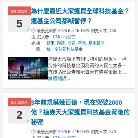
新擁抱科技股？
大家都買了些什麼？原來是為了這幾家
為什麼最近大家瘋買全球科技基金？
6月 2026年
巨頭
其實這背後，是大家對 AI 科技發展的強
5
連基金公司都喊暫停？
烈期待。很多人怕錯過這
最後更新於
2026.6.5 15:16
瀏覽人次 :
486
撰文者：
CMoney官方
標
蘋果
,
輝達
,
博通
,
基金
,
基金新聞
,
籤：
統一全球新科技基金
這幾天市場上有個很特別的現象。一檔
海外的科技基金因為買的人實在太多，
直接貼出公告表示每天有購買金額上
限，超過就不收了。這聽起來很違反直
繼續閱讀...
覺，畢竟哪有開店不想多賺錢的？其實
這背後反映出的，是大家既想上車又怕
受傷害的糾結心態。
3年前規模幾百億，現在突破2000
6月 2026年
想搭 AI 列車，為什麼大家選擇把錢交給
別人管？
2
億？這幾天大家瘋買科技基金背後的
AI 科技的發展
秘密
最後更新於
2026.6.2 15:09
瀏覽人次 :
370
撰文者：
CMoney官方