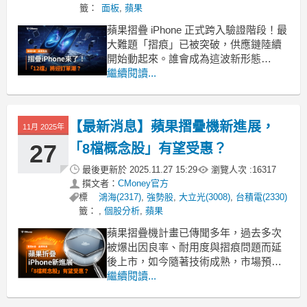
籤：
面板
,
蘋果
蘋果摺疊 iPhone 正式跨入驗證階段！最
大難題「摺痕」已被突破，供應鏈陸續
開始動起來。誰會成為這波新形態
iPhone 的大贏家？台股哪些族群已提前
繼續閱讀...
反應？文內幫你一次看懂關鍵時間點、
受惠股與實際標的分析。《籌碼K線》-
「籌碼日報」：每日即時資金動向，抓
【最新消息】蘋果摺疊機新進展，
11月 2025年
住飆股發動瞬間>立即下載 https
27
「8檔概念股」有望受惠？
最後更新於
2025.11.27 15:29
瀏覽人次 :
16317
撰文者：
CMoney官方
標
鴻海(2317)
,
強勢股
,
大立光(3008)
,
台積電(2330)
籤：
,
個股分析
,
蘋果
蘋果摺疊機計畫已傳聞多年，過去多次
被爆出因良率、耐用度與摺痕問題而延
後上市，如今隨著技術成熟，市場預期
最快有望在2026年正式登場，近期更傳
繼續閱讀...
出有可能成為市場首款幾乎無摺痕的摺
疊機。趕快跟著《籌碼K線 電腦版》掌