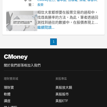
籤：
長榮
相信大家都想要在股票交易的過程中，
找尋高勝率的方法，為此，筆者透過回
測找到過往的數據中，在股價表現上亮
眼的標的，再從其中找尋幾個在運營層
繼續閱讀...
面上表現上突出的個股講解。必漲的定
義 : 過去五年中，6月1號持有到6月底賣
1
掉，都會是賺的 !! 過去5年平均有
18.81%報酬!
點我領取完整清單👉h
關於我們
部落格
加入我們
理財寶商城
美股專區
理財寶
美股放大鏡
軟體
美股股市
講座
美股ETF