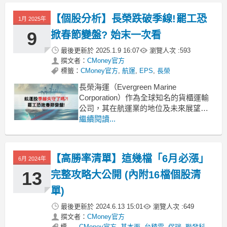
家的海運公司則有機會因此受惠，進而
帶旺今天盤中航運族群。《起漲K線》今
【個股分析】長榮跌破季線!罷工恐
1月 2025年
天帶你一起來掌握最新消息，同時找出
潛在的投資機會！「下載起漲
9
掀春節變盤? 始末一次看
最後更新於
2025.1.9 16:07
瀏覽人次 :
593
撰文者：
CMoney官方
標籤：
CMoney官方
,
航運
,
EPS
,
長榮
長榮海運（Evergreen Marine
Corporation）作為全球知名的貨櫃運輸
公司，其在航運業的地位及未來展望引
起了廣泛關注。以下是對長榮的個股解
繼續閱讀...
析，包括個股與產業介紹、營收概況與
產業變化，以及未來展望。
價值K線透過掃雷發現長榮還有幾個問題
【高勝率清單】這幾檔「6月必漲」
6月 2024年
👉https://valuek.pag
13
完整攻略大公開 (內附16檔個股清
單)
最後更新於
2024.6.13 15:01
瀏覽人次 :
649
撰文者：
CMoney官方
標
CMoney官方
,
基本面
,
台積電
,
保瑞
,
聯發科
,