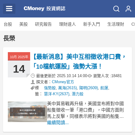
台股
美股
研究報告
理財達人
新手入門
生活理財
C
長榮
【最新消息】美中互相徵收港口費，
10月 2025年
14
「10檔航運股」強勢大漲！
最後更新於
2025.10.14 14:00
瀏覽人次 :
18481
撰文者：
CMoney官方
標
強勢股
,
萬海(2615)
,
陽明(2609)
,
航運
,
籤：
慧洋-KY(2637)
,
潛力股
美中貿易戰再升級，美國宣布將對中國
船隻徵收一筆「港口費」，中國方面則
馬上反擊，同樣表示將對美國的船隻課
徵「港口費」。此舉一出，市場認為將
繼續閱讀...
衝擊兩國的海運公司，相反的，其他國