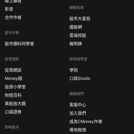
線上課程
模擬投資
影音
合作作者
股市大富翁
選股網
股市社群
雲端控股
股市爆料同學會
報明牌
投資理財
跨領域學習
投資網誌
學到
Money錢
口袋Studio
投資小學堂
聯絡我們
財經百科
美股放大鏡
客服中心
口袋證券
加入我們
成為CMoney作者
即時股市
場地租借