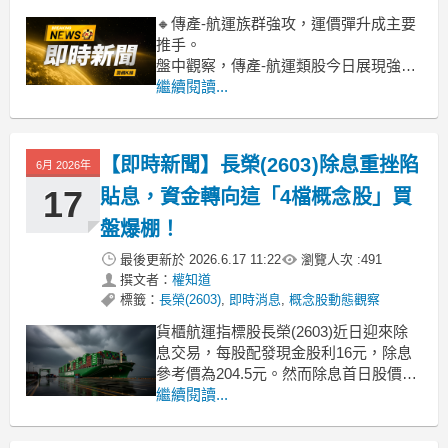
🔸傳產-航運族群強攻，運價彈升成主要
推手。
盤中觀察，傳產-航運類股今日展現強勁
漲勢，整體類股漲幅達3.75%。從個股表
繼續閱讀...
現來看，除了龍德造船、晟田、益航、
漢翔、豐達科等多檔造船及機械相關個
股亮燈漲停或逼近漲停外，貨櫃三雄萬
【即時新聞】長榮(2603)除息重挫陷
6月 2026年
海、長榮、陽明也同步上攻，漲幅皆逾
4%；散裝航運的新興、中航、裕民等也
17
貼息，資金轉向這「4檔概念股」買
盤爆棚！
最後更新於
2026.6.17 11:22
瀏覽人次 :
491
撰文者：
權知道
標籤：
長榮(2603)
,
即時消息
,
概念股動態觀察
貨櫃航運指標股長榮(2603)近日迎來除
息交易，每股配發現金股利16元，除息
參考價為204.5元。然而除息首日股價表
現疲軟，盤中一度重挫至最低192元，不
繼續閱讀...
僅失守200元整數關卡，更陷入嚴重貼息
窘境。法人機構分析，長榮(2603)近期