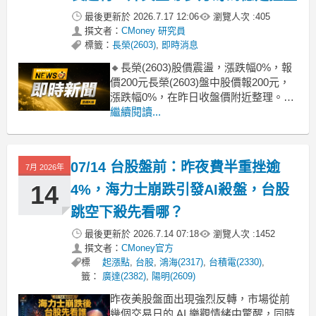
最後更新於
2026.7.17 12:06
瀏覽人次 :
405
撰文者：
CMoney 研究員
標籤：
長榮(2603)
,
即時消息
🔸長榮(2603)股價震盪，漲跌幅0%，報
價200元長榮(2603)盤中股價報200元，
漲跌幅0%，在昨日收盤價附近整理。現
階段平盤整理，主要反映前幾日外資大
繼續閱讀...
舉加碼後的消化買盤階段，市場等待運
價與產業數據進一步明朗。背景上，貨
櫃運價自第二季起走揚，加上公司6月營
07/14 台股盤前：昨夜費半重挫逾
7月 2026年
收連續放大，支撐中短期基本面，多方
情
14
4%，海力士崩跌引發AI殺盤，台股
跳空下殺先看哪？
最後更新於
2026.7.14 07:18
瀏覽人次 :
1452
撰文者：
CMoney官方
標
起漲點
,
台股
,
鴻海(2317)
,
台積電(2330)
,
籤：
廣達(2382)
,
陽明(2609)
昨夜美股盤面出現強烈反轉，市場從前
幾個交易日的 AI 樂觀情緒中驚醒，同時