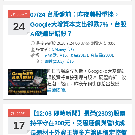
期SCFI雖然連續回檔，但跌勢收斂、整
體運價仍維持遠高於年初水準，資金將
07/24 台股盤前：昨夜美股重挫，
7月 2026年
此視為景氣延續而非反轉，因此願意
24
Google大增資本支出卻跌7%，台股
AI硬體是錯殺？
最後更新於
2026.7.24 08:07
瀏覽人次 :
888
撰文者：
CMoney官方
標
起漲點
,
台股
,
鴻海(2317)
,
台積電(2330)
,
籤：
廣達(2382)
,
美股
昨日市場原先預期，Google 擴大基礎建
設投資將直接引爆台股 AI 硬體的新一波
狂潮。然而，昨夜華爾街卻給出截然不
同的反應：Google 確實確認了龐大的資
繼續閱讀...
本支出計畫，但市場反而擔憂短期獲利
能力受損，引發科技巨頭沉重賣壓。這
不僅拖累美股大盤，也連帶影響台指期
【12:06 即時新聞】長榮(2603)股價
7月 2026年
夜盤表現。不過，剝開美國軟體與品牌
端「短
17
持平守在200元，受惠運價與營收成
長題材＋外資主導多方籌碼穩定控盤