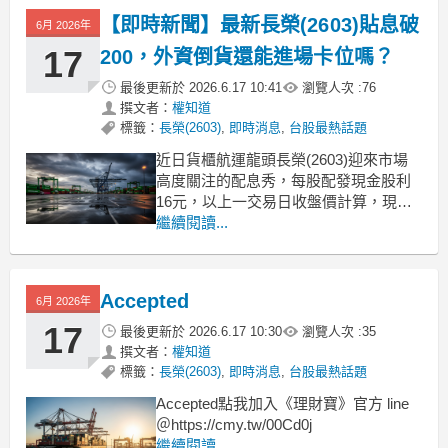
基本面依然強勁，主要營運支撐因素包
【即時新聞】最新長榮(2603)貼息破
6月 2026年
含：運力供給吃緊：紅海繞行常態化持
17
200，外資倒貨還能進場卡位嗎？
最後更新於
2026.6.17 10:41
瀏覽人次 :
76
撰文者：
權知道
標籤：
長榮(2603)
,
即時消息
,
台股最熱話題
近日貨櫃航運龍頭長榮(2603)迎來市場
高度關注的配息秀，每股配發現金股利
16元，以上一交易日收盤價計算，現金
殖利率逾7%。然而，除息首日股價走勢
繼續閱讀...
顛簸，早盤一度重挫半根停板，最低觸
及192元，失守200元大關，最高僅來到
198元，暫時陷入貼息窘境。針對航運後
Accepted
6月 2026年
市發展與市場焦點，法人機構統整出以
下幾項關
17
最後更新於
2026.6.17 10:30
瀏覽人次 :
35
撰文者：
權知道
標籤：
長榮(2603)
,
即時消息
,
台股最熱話題
Accepted點我加入《理財寶》官方 line
＠https://cmy.tw/00Cd0j
繼續閱讀...