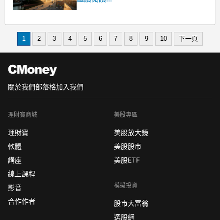
1
2
3
4
5
6
7
8
9
10
下一頁
關於我們
部落格
加入我們
理財寶商城
美股專區
理財寶
美股放大鏡
軟體
美股股市
講座
美股ETF
線上課程
模擬投資
影音
合作作者
股市大富翁
選股網