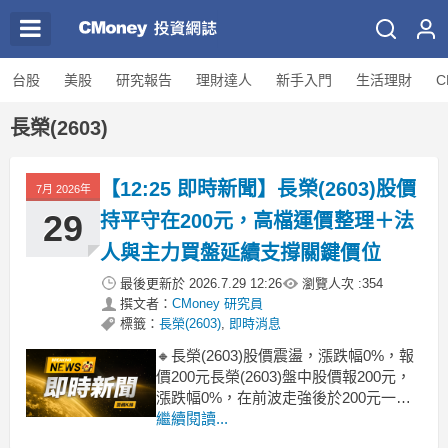
台股
美股
研究報告
理財達人
新手入門
生活理財
C
長榮(2603)
【12:25 即時新聞】長榮(2603)股價
7月 2026年
29
持平守在200元，高檔運價整理＋法
人與主力買盤延續支撐關鍵價位
最後更新於
2026.7.29 12:26
瀏覽人次 :
354
撰文者：
CMoney 研究員
標籤：
長榮(2603)
,
即時消息
🔸長榮(2603)股價震盪，漲跌幅0%，報
價200元長榮(2603)盤中股價報200元，
漲跌幅0%，在前波走強後於200元一線
呈現橫向震盪。現階段股價變動主因仍
繼續閱讀...
與貨櫃運價高檔整理有關，市場解讀近