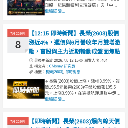
面臨「記憶體獲利兌現疑慮」與「中東
衝突推升油價」兩大黑天鵝夾擊。科技
繼續閱讀...
股全面退潮成為昨夜主旋律，資金迅速
撤離高估值的 AI 算力板塊。台指期電子
盤已率先反映恐慌，收在 45,058 點，較
【12:15 即時新聞】長榮(2603)股價
7月 2026年
日盤下跌 507 點（-1.11%），這
8
漲近4%，運價與6月營收年月雙增激
勵，官股與主力近期輪動成盤面焦點
最後更新於
2026.7.8 12:15
瀏覽人次 :
484
撰文者：
CMoney 研究員
標籤：
長榮(2603)
,
即時消息
🔸長榮(2603)股價上漲，漲幅3.99%、報
價195.5元長榮(2603)午盤股價報195.5
元，上漲3.99%，在貨櫃航運族群中走
強。盤面主因是市場持續消化6月營收年
繼續閱讀...
月雙增訊號，加上國際海運運價在需求
回溫、塞港與繞行紅海等因素下維持高
檔，帶出對第3季旺季營運的樂觀預期。
【即時新聞】長榮(2603)爆內線天價
7月 2026年
輔因則來自評價仍偏低與部