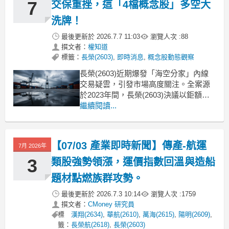
7
交保重挫，這「4檔概念股」多空大
洗牌！
最後更新於
2026.7.7 11:03
瀏覽人次 :
88
撰文者：
權知道
標籤：
長榮(2603)
,
即時消息
,
概念股動態觀察
長榮(2603)近期爆發「海空分家」內線
交易疑雲，引發市場高度關注。全案源
於2023年間，長榮(2603)決議以鉅額交
易方式處分長榮航空股票高達37.54萬
繼續閱讀...
張，總交易金額逾133億元。北檢接獲股
東告發，指控公司高層在重大訊息公開
前的禁止交易期間大量買進自家股票，
【07/03 產業即時新聞】傳產-航運
7月 2026年
涉嫌違反證券交易法。經漏夜偵訊後，
董事
3
類股強勢領漲，運價指數回溫與造船
題材點燃族群攻勢。
最後更新於
2026.7.3 10:14
瀏覽人次 :
1759
撰文者：
CMoney 研究員
標
漢翔(2634)
,
華航(2610)
,
萬海(2615)
,
陽明(2609)
,
籤：
長榮航(2618)
,
長榮(2603)