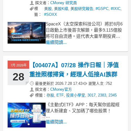
撰文者：
CMoney 研究員
標
美股
,
美股K線
,
美股研究報告
,
#GSPC
,
#IXIC
,
籤：
#SOXX
SpaceX（太空探索科技公司）將於8月6
日啟動上市後首次解鎖，最多9.115億股
將可自由流通。這代表大量早期投資人
拿回了賣股的自由，市場最直接的問題
繼續閱讀...
是：這波賣壓會不會連帶壓垮馬斯克旗
下另一張牌——特斯拉？特斯拉股價7月
28日收在307.44美元，距離一年低點已
【00407A】07/28 操作日報｜淨值
7月 2026年
不遠。SpaceX解鎖壓力正面來襲，特
28
重挫照樣掃貨，經理人低接AI族群
最後更新於
2026.7.28 17:43
瀏覽人次 :
752
撰文者：
CMoney官方
標籤：
存股
,
ETF
,
投資小學堂
,
3017
,
2383
,
2345
《主動式ETF》APP：每天幫你追蹤經
理人新建倉、又加碼了哪些股票！
■ 00407A 跌幅逾7%規模卻守穩257億
繼續閱讀...
00407A 主動凱基台灣今天收在8.26元，