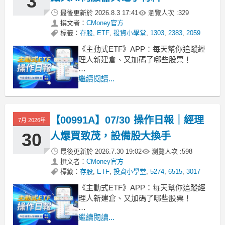
3
最後更新於
2026.8.3 17:41
瀏覽人次 :
329
撰文者：
CMoney官方
標籤：
存股
,
ETF
,
投資小學堂
,
1303
,
2383
,
2059
《主動式ETF》APP：每天幫你追蹤經
理人新建倉、又加碼了哪些股票！
■ 00410A 規模逼近29億
繼續閱讀...
主動永豐科技趨勢今天收在10.10元，單
日小幅上漲0.50%。這檔ETF目前基金規
模來到28.8億，淨值是10.21元，目前還
【00991A】07/30 操作日報｜經理
有約1%的折價空間，成立以來的總報酬
7月 2026年
剛好在平盤，
30
人爆買致茂，設備股大換手
最後更新於
2026.7.30 19:02
瀏覽人次 :
598
撰文者：
CMoney官方
標籤：
存股
,
ETF
,
投資小學堂
,
5274
,
6515
,
3017
《主動式ETF》APP：每天幫你追蹤經
理人新建倉、又加碼了哪些股票！
■ 規模659.5億的旗艦基金動態
繼續閱讀...