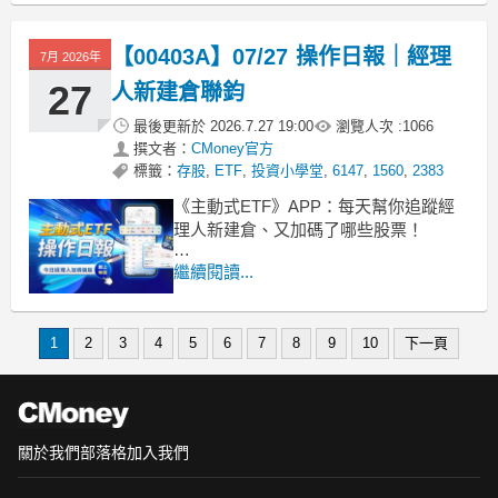
單日重挫7.4%，近一週與成立以來的報
酬率分別來到負7.3%與負16.1%。雖然
【00403A】07/27 操作日報｜經理
績效承受極大壓力，但基金規模依然穩
7月 2026年
27
人新建倉聯鈞
最後更新於
2026.7.27 19:00
瀏覽人次 :
1066
撰文者：
CMoney官方
標籤：
存股
,
ETF
,
投資小學堂
,
6147
,
1560
,
2383
《主動式ETF》APP：每天幫你追蹤經
理人新建倉、又加碼了哪些股票！
■ 近一週展開反彈
繼續閱讀...
00403A主動統一升級50今天小幅回落
0.10%，收在9.62元。雖然成立以來還有
6.3%的帳面跌幅，但近一週已經打出
1
2
3
4
5
6
7
8
9
10
下一頁
3.7%的正報酬，腳步有站穩的跡象。目
前這檔基金規模高達1632.5
關於我們
部落格
加入我們