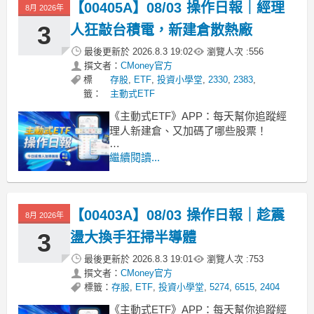
【00405A】08/03 操作日報｜經理
一週報酬來到 8.4%，成立以來的總報酬
8月 2026年
更是高達 192.3%。目前基金規
3
人狂敲台積電，新建倉散熱廠
最後更新於
2026.8.3 19:02
瀏覽人次 :
556
撰文者：
CMoney官方
標
存股
,
ETF
,
投資小學堂
,
2330
,
2383
,
籤：
主動式ETF
《主動式ETF》APP：每天幫你追蹤經
理人新建倉、又加碼了哪些股票！
■ 00405A 單日大漲近 5%
繼續閱讀...
00405A 主動富邦台灣龍耀今天收盤價來
到 7.66 元，單日大漲 4.93%。雖然這檔
高達 285.9 億規模的巨無霸，近一週小
【00403A】08/03 操作日報｜趁震
幅回落 3.4%，成立以來的總報酬也還在
8月 2026年
3
盪大換手狂掃半導體
最後更新於
2026.8.3 19:01
瀏覽人次 :
753
撰文者：
CMoney官方
標籤：
存股
,
ETF
,
投資小學堂
,
5274
,
6515
,
2404
《主動式ETF》APP：每天幫你追蹤經