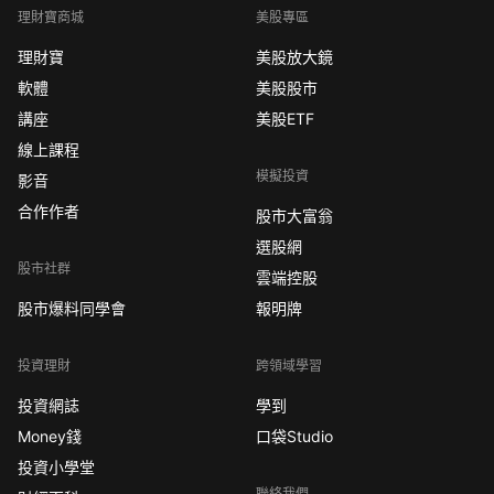
理財寶商城
美股專區
理財寶
美股放大鏡
軟體
美股股市
講座
美股ETF
線上課程
模擬投資
影音
合作作者
股市大富翁
選股網
股市社群
雲端控股
股市爆料同學會
報明牌
投資理財
跨領域學習
投資網誌
學到
Money錢
口袋Studio
投資小學堂
聯絡我們