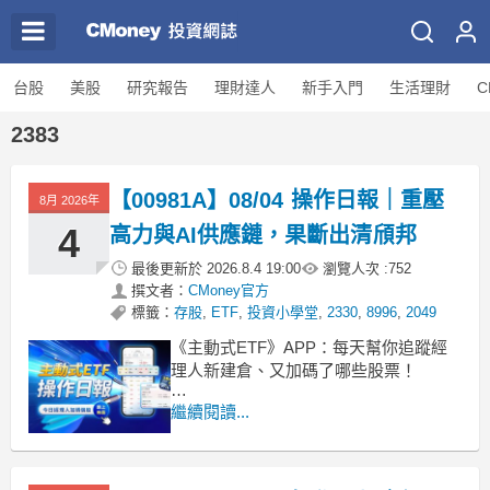
台股
美股
研究報告
理財達人
新手入門
生活理財
C
2383
【00981A】08/04 操作日報｜重壓
8月 2026年
4
高力與AI供應鏈，果斷出清頎邦
最後更新於
2026.8.4 19:00
瀏覽人次 :
752
撰文者：
CMoney官方
標籤：
存股
,
ETF
,
投資小學堂
,
2330
,
8996
,
2049
《主動式ETF》APP：每天幫你追蹤經
理人新建倉、又加碼了哪些股票！
■ 規模逼近三千億，成立以來總報酬飆
繼續閱讀...
破190%
00981A 今日收在 27.58 元，上漲
1.73%。這檔基金近期表現相當有感，近