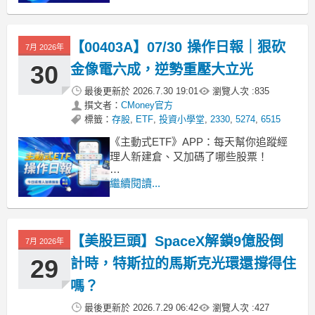
00991A 主動復華未來50 今天收在 14.01
元，小跌 0.43%。雖然最近一週遇到亂
流跌了 18.6%，但成立以來的總報酬還
【00403A】07/30 操作日報｜狠砍
是有 52.1% 的水準。作為規模高達
7月 2026年
30
金像電六成，逆勢重壓大立光
最後更新於
2026.7.30 19:01
瀏覽人次 :
835
撰文者：
CMoney官方
標籤：
存股
,
ETF
,
投資小學堂
,
2330
,
5274
,
6515
《主動式ETF》APP：每天幫你追蹤經
理人新建倉、又加碼了哪些股票！
■ 1520億巨獸逢低換股
繼續閱讀...
主動統一升級50今天收在 8.47 元，微幅
上漲 0.12%。雖然這檔 ETF 近一週跟著
大盤回檔修正了 15.1%，成立以來總報
【美股巨頭】SpaceX解鎖9億股倒
酬來到 -17.4%，但高達 1520.6 億規模
7月 2026年
29
計時，特斯拉的馬斯克光環還撐得住
嗎？
最後更新於
2026.7.29 06:42
瀏覽人次 :
427