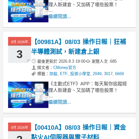
理人新建倉、又加碼了哪些股票！
■ 規模破千億的 00403A 淨值微幅回升
繼續閱讀...
統一升級50今天收在 9.39 元，小幅上漲
1.51%，目前這檔基金規模高達 1722.3
億。雖然成立以來總報酬還有 8.0% 的回
【00981A】08/03 操作日報｜狂補
撤，近一週也跌了 2.4%
8月 2026年
3
半導體測試，新建倉上銀
最後更新於
2026.8.3 19:00
瀏覽人次 :
685
撰文者：
CMoney官方
標籤：
存股
,
ETF
,
投資小學堂
,
2049
,
3017
,
6669
《主動式ETF》APP：每天幫你追蹤經
理人新建倉、又加碼了哪些股票！
■ 00981A 狂飆3.75%，規模突破3000億
繼續閱讀...
今天 00981A 淨值收在 27.13 元，市價
大漲 3.75% 來到 27.11 元。雖然近一週
受盤勢影響小跌 1.5%，但成立以來的總
【00410A】08/03 操作日報｜資金
報酬已經高達
8月 2026年
點火AI伺服器與電子材料