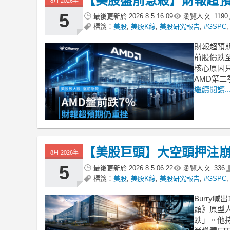
【美股盤前急殺】財報超預
8月 2026年
5
最後更新於
2026.8.5 16:09
瀏覽人次 :
1190
標籤：
美股
,
美股K線
,
美股研究報告
,
#GSPC
財報超預期，
前股價跌至
核心原因
AMD第二
繼續閱讀..
【美股巨頭】大空頭押注崩
8月 2026年
5
最後更新於
2026.8.5 06:22
瀏覽人次 :
336
標籤：
美股
,
美股K線
,
美股研究報告
,
#GSPC
Burry喊
頭》原型
跌」。他持