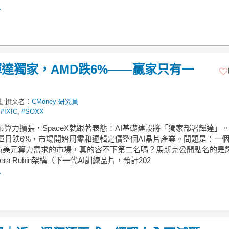
.
達獨家，AMD跌6%——贏家只有一
撰文者：
CMoney 研究員
,
#IXIC
,
#SOXX
宣布算力擴張，SpaceX就跟著表態：AI基礎建設將「獨家部署輝達」
D單日跌6%，市場開始用零和邏輯定價整個AI晶片產業。問題是：一
億美元算力需求的市場，真的容不下第二名嗎？馬斯克公開點名的是
ra Rubin架構（下一代AI訓練晶片，預計202
.