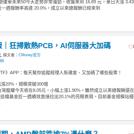
主動復華未來50今天走勢非常強勁，收盤來到 16.89 元，單日大漲 3.4
一週報酬率高達 20.0%，成立以來總報酬已經來到
.
作日報｜狂掃散熱PCB，AI伺服器大加碼
撰文者：
CMoney官方
88
ETF》APP：每天幫你追蹤經理人新建倉、又加碼了哪些股票！
飆漲20%，規模突破300億
灣龍耀今天收在8.05元，小幅上漲1.90%。雖然成立以來總報酬還
，但這檔基金近一週績效直接拉出20.1%的亮眼表現。目前基金規模站穩3
.