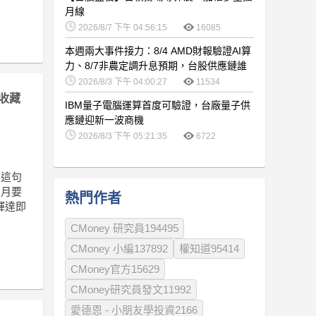
月線
2026/8/7 下午 04:56:15
16085
本週兩大事件接力：8/4 AMD財報驗證AI算
力、8/7非農定調升息預期，台股供應鏈誰
卡位最佳？
2026/8/3 下午 04:00:27
11534
收藏
IBM量子電腦運算首度可驗證，台廠量子供
應鏈迎新一波商機
2026/8/3 下午 05:21:35
6722
。這句
個月要
熱門作者
輝達即
CMoney 研究員194495
CMoney 小編137892
權知道95414
CMoney官方15629
CMoney研究員發文11992
愛德恩 - 小朋友學投資2166