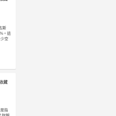
佐斯
5%。這
多少空
收藏
，
卻是指
？財報