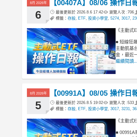
【00407A】08/06 
8月 2026年
6
最後更新於
2026.8.6 17:42
瀏覽人次 :
706
標籤：
存股
,
ETF
,
投資小學堂
,
5274
,
3017
,
23
《主動式
■ 短線狂飆
主動凱基台灣
金，最近一
繼續閱讀..
【00991A】08/05 
8月 2026年
5
最後更新於
2026.8.5 19:02
瀏覽人次 :
533
標籤：
存股
,
ETF
,
投資小學堂
,
3017
,
3231
,
36
《主動式
■ 0099