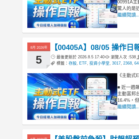
00991A
驚人的是近
繼續閱讀..
【00405A】08/05 操
8月 2026年
5
最後更新於
2026.8.5 17:40
瀏覽人次 :
538
標籤：
存股
,
ETF
,
投資小學堂
,
3017
,
2368
,
64
《主動式
■ 近一週
主動富邦台
16.4%
繼續閱讀..