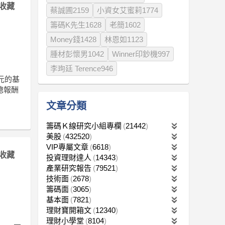
收藏
蔡誠圃2159
小資女艾蜜莉1774
籌碼K先生1628
老簡1602
Money錢1428
林恩如1123
腫材彭懷男1042
Winner印鈔機997
李珣廷 Terence946
億元的基
總報酬
文章分類
籌碼Ｋ線研究小組專欄
21442
美股
432520
VIP專屬文章
6618
收藏
投資理財達人
14343
產業研究報告
79521
技術面
2678
籌碼面
3065
基本面
7821
理財寶開箱文
12340
理財小學堂
8104