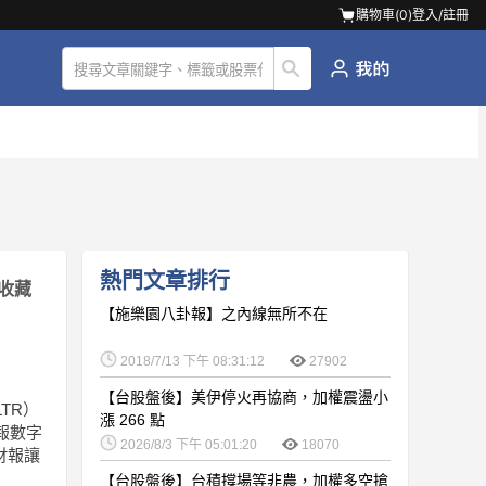
購物車(
0
)
登入/註冊
熱門文章排行
收藏
【施樂園八卦報】之內線無所不在
2018/7/13 下午 08:31:12
27902
【台股盤後】美伊停火再協商，加權震盪小
LTR）
漲 266 點
報數字
2026/8/3 下午 05:01:20
18070
財報讓
【台股盤後】台積撐場等非農，加權多空搶