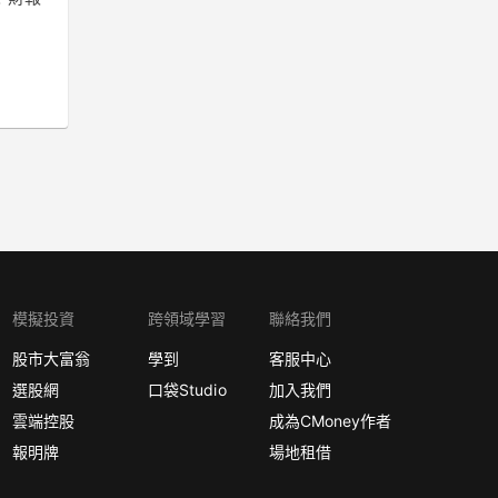
模擬投資
跨領域學習
聯絡我們
股市大富翁
學到
客服中心
選股網
口袋Studio
加入我們
雲端控股
成為CMoney作者
報明牌
場地租借