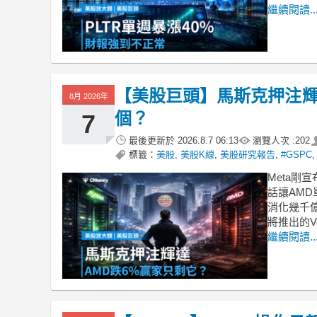
繼續閱讀..
【美股巨頭】馬斯克押注輝
8月 2026年
個？
7
最後更新於
2026.8.7 06:13
瀏覽人次 :
202
標籤：
美股
,
美股K線
,
美股研究報告
,
#GSPC
Meta剛
話讓AM
消化幾千
將推出的Ve
繼續閱讀..