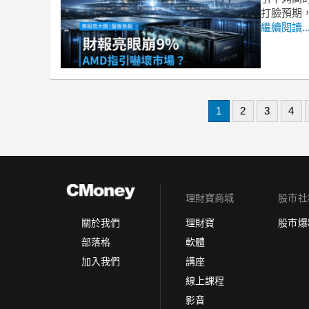
打臉預期，
繼續閱讀..
1
2
3
4
理財寶商城
股市社
理財寶
股市爆
關於我們
軟體
部落格
講座
加入我們
線上課程
影音