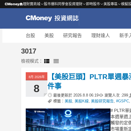
CMoney
理財寶商城
股市爆料同學會
投資理財
即時股市
美股專區
模擬
台股
美股
研究報告
理財達人
新手
3017
檢視模式：
【美股巨頭】PLTR單週
8月 2026年
件事
8
最後更新於
2026.8.8 06:19
瀏覽人次 :
299
標籤：
美股
,
美股K線
,
美股研究報告
,
#GSPC
# PLT
本週單週上
觸發的定
市場重新定義