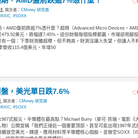
期，AMD盤前跌逾7%憑什麼？
撰文者：
CMoney 研究員
,
#IXIC
,
#SOXX
AMD盤前跌逾7%憑什麼？超微（Advanced Micro Devices，A
479.92美元，跌幅達7.45%。這份財報每個指標都贏，市場卻用腳
只有一個：下季財測雖超標，但不夠高。財測沒讓人失望，但讓人不
季營收115.4億美元，年增50
.
盤，美光單日跌7.6%
撰文者：
CMoney 研究員
,
#IXIC
,
#SOXX
出1987式股災，半導體在最高點？Michael Burry（麥可·貝瑞，電影《
人物）公開宣稱「我們正接近一個重要頂部，甚至可能出現1987年式
續放空美光、輝達、應用材料等半導體核心個股，並做空SOXX（iSha