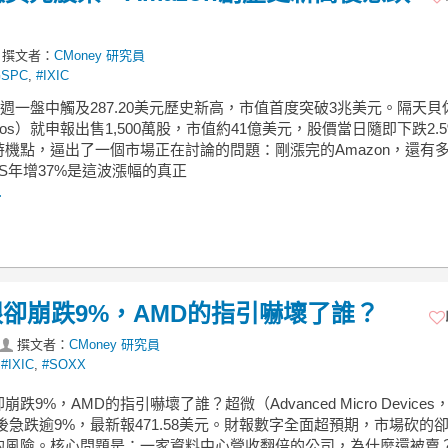
撰文者：
CMoney 研究員
GSPC
,
#IXIC
n本週一盤中觸及287.20美元歷史新高，市值首度突破3兆美元。隔天貝
Bezos）就申報出售1,500萬股，市值約41億美元，股價當日隨即下跌2.
時機點，逼出了一個市場正在討論的問題：剛漲完的Amazon，還有
AWS年增37%是這波漲幅的真正
.
卻崩跌9%，AMD的指引嚇壞了誰？
撰文者：
CMoney 研究員
,
#IXIC
,
#SOXX
跌9%，AMD的指引嚇壞了誰？超微（Advanced Micro Devices
後急跌逾9%，最新報471.58美元。財報數字全面超預期，市場砍的
的風險。核心問題是：一家資料中心營收翻倍的公司，為什麼還被賣