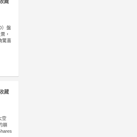
收藏
MD）盤
投票，
夠驚喜
收藏
大空
的崩
res