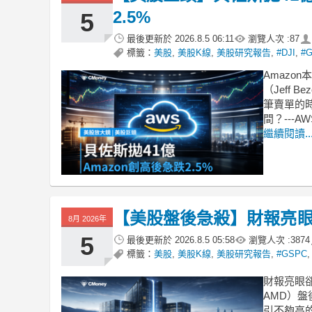
2.5%
5
最後更新於
2026.8.5 06:11
瀏覽人次 :
87
標籤：
美股
,
美股K線
,
美股研究報告
,
#DJI
,
#
Amazo
（Jeff 
筆賣單的
間？---
繼續閱讀..
【美股盤後急殺】財報亮眼
8月 2026年
5
最後更新於
2026.8.5 05:58
瀏覽人次 :
3874
標籤：
美股
,
美股K線
,
美股研究報告
,
#GSPC
財報亮眼卻崩
AMD）盤
引不夠高