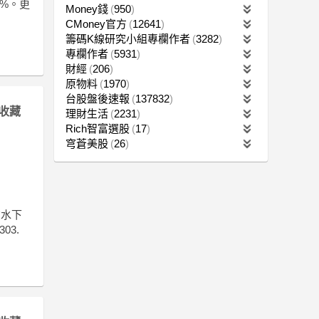
3%。更
Money錢
950
CMoney官方
12641
籌碼K線研究小組專欄作者
3282
專欄作者
5931
財經
206
原物料
1970
台股盤後速報
137832
收藏
理財生活
2231
Rich智富選股
17
穹蒼美股
26
在水下
03.