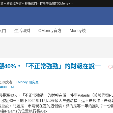
投資
跨領域學習
聯絡我們
作者專區
關於CMoney
入門
生活理財
CMoney官方
Money錢
暴漲40%，「不正常強勁」的財報在說一
撰文者：
CMoney 研究員
,
#IXIC
,
AI
R單週暴漲40%，「不正常強勁」的財報在說一件事Palantir（美股代號P
漲近40%，創下2024年11月以來最大單週漲幅。這不是炒作，是財
價重設。問題是：市場現在定的這個價，算的是哪一年的獲利？一份
Palantir的位置執行長Alex