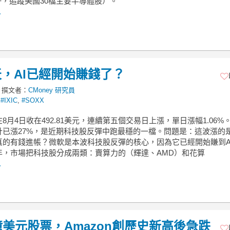
F，追蹤美國30檔主要半導體股）。
.
，AI已經開始賺錢了？
撰文者：
CMoney 研究員
,
#IXIC
,
#SOXX
8月4日收在492.81美元，連續第五個交易日上漲，單日漲幅1.06%
計已漲27%，是近期科技股反彈中跑最穩的一檔。問題是：這波漲的
真的有錢進帳？微軟是本波科技股反彈的核心，因為它已經開始賺到A
年，市場把科技股分成兩類：賣算力的（輝達、AMD）和花算
.
美元股票，Amazon創歷史新高後急跌