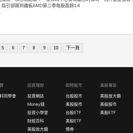
指引卻踢到鐵板AMD第二季每股盈餘1.6
.
5
6
7
8
9
10
下一頁
群
投資理財
即時股市
美股專區
料同學會
投資網誌
台股股市
美股放大鏡
Money錢
美股股市
美股股市
投資小學堂
台股ETF
美股ETF
財經百科
美股ETF
美股放大鏡
債券