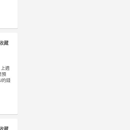
收藏
。上週
是預
I的錢
收藏