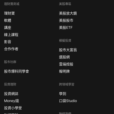
理財寶商城
美股專區
理財寶
美股放大鏡
軟體
美股股市
講座
美股ETF
線上課程
模擬投資
影音
合作作者
股市大富翁
選股網
股市社群
雲端控股
股市爆料同學會
報明牌
投資理財
跨領域學習
投資網誌
學到
Money錢
口袋Studio
投資小學堂
聯絡我們