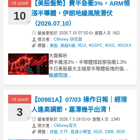
【美股盤勢】費半急衝3%，ARM領
人，短短幾天報酬率就衝上 20.8%，把
7月 2026年
成立以來的總報酬
10
漲半導體，伊朗地緣風險潛伏
（2026.07.10）
最後更新於
2026.7.10 07:02
瀏覽人次 :
562
撰文者：
CMoney 研究員
標籤：
美股
,
美股K線
,
#DJI
,
#GSPC
,
#IXIC
,
#SOXX
大盤解析
費半飆漲3%，半導體撐起那指衝1.3%
今日美股最大主線是半導體板塊的強勢
反彈，費城半導體指數（SOXX）大漲
繼續閱讀...
3.06%，收報12,960點，成為全場焦點。
那斯達克綜合指數跟隨上揚1.30%，收報
26,206.89點；標普500指數上漲0.81%，
【00981A】07/03 操作日報｜經理
7月 2026年
收報7,543.64點；道瓊工
3
人逢高調節，嘉澤幾乎出清！
最後更新於
2026.7.3 19:01
瀏覽人次 :
1340
撰文者：
CMoney官方
標籤：
存股
,
ETF
,
投資小學堂
,
6515
,
2308
,
3533