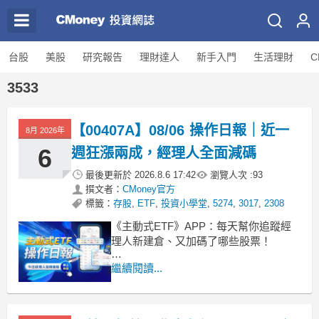
台股
美股
研究報告
理財達人
新手入門
生活理財
C
3533
【00407A】08/06 操作日報｜近一
8月 2026年
6
週狂漲兩成，經理人全面減碼
最後更新於
2026.8.6 17:42
瀏覽人次 :
93
撰文者：
CMoney官方
標籤：
存股
,
ETF
,
投資小學堂
,
5274
,
3017
,
2308
《主動式ETF》APP：每天幫你追蹤經
理人新建倉、又加碼了哪些股票！
■ 短線狂飆20.8%
繼續閱讀...
主動凱基台灣 00407A 今天收在 9.45
元，單日上漲 1.83%。這檔規模 293.7
億元的基金，最近一週的表現非常驚