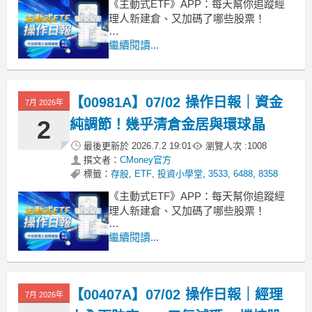
《主動式ETF》APP：每天幫你追蹤經
理人新建倉、又加碼了哪些股票！
■ 規模直逼三千億的大神級ETF
繼續閱讀...
統一台股增長今天收在 32.26 元，小幅
上漲 0.66%。這檔 ETF 最近動能真的很
強，近一週就繳出 7.9% 的報酬，如果從
【00981A】07/02 操作日報｜資金
成立以來算，總報酬更是衝上 241.9%，
7月 2026年
目
2
純調節！幾乎清倉金居與環球晶
最後更新於
2026.7.2 19:01
瀏覽人次 :
1008
撰文者：
CMoney官方
標籤：
存股
,
ETF
,
投資小學堂
,
3533
,
6488
,
8358
《主動式ETF》APP：每天幫你追蹤經
理人新建倉、又加碼了哪些股票！
■ 規模直逼三千億，長線報酬亮眼
繼續閱讀...
00981A 今天收在 32.05 元，小幅上漲
0.16%，近一週維持 1.8% 的正報酬。這
檔基金目前規模高達 2948.9 億，如果是
【00407A】07/02 操作日報｜經理
從成立一路抱到現在，總報酬率已經來
7月 2026年