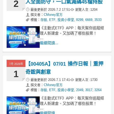
2
人全面防守，一口氣減碼45檔持股
最後更新於
2026.7.2 17:51
瀏覽人次 :
1204
撰文者：
CMoney官方
標籤：
存股
,
ETF
,
投資小學堂
,
8299
,
6669
,
3533
《主動式ETF》APP：每天幫你追蹤經
理人新建倉、又加碼了哪些股票！
■ 站穩發行價維持百億規模
繼續閱讀...
00407A主動凱基台灣今天收盤價來到
10.01元，單日上漲0.60%。從成立以來
的總報酬來到2.0%，近一週也有0.6%的
【00405A】07/01 操作日報｜重押
表現。目前基金規模維持在248.0億元，
7月 2026年
淨值來到10.0
1
奇鋐與創意
最後更新於
2026.7.1 17:41
瀏覽人次 :
1730
撰文者：
CMoney官方
標籤：
存股
,
ETF
,
投資小學堂
,
2049
,
3017
,
3264
《主動式ETF》APP：每天幫你追蹤經
理人新建倉、又加碼了哪些股票！
■ 00405A 規模逼近250億
繼續閱讀...