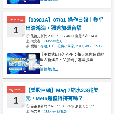
主動富邦台灣龍耀今天收在9.39元，單
日上漲1.08%，近一週回落0.3%。這檔
基金規模高達249.8億元，雖然成立以來
【00981A】07/01 操作日報｜幾乎
總報酬為-1.7%，但從今天的持股異動來
7月 2026年
看，經理人正
1
出清鴻海，獨秀加碼台燿
最後更新於
2026.7.1 17:40
瀏覽人次 :
1431
撰文者：
CMoney官方
標籤：
存股
,
ETF
,
投資小學堂
,
2317
,
4966
,
3533
《主動式ETF》APP：每天幫你追蹤經
理人新建倉、又加碼了哪些股票！
■ 00981A 淨值站上32元，成立以來報酬
繼續閱讀...
飆破238%
00981A 主動統一台股增長今天收在
32.00 元，單日上漲 2.30%，目前淨值來
【美股巨頭】Mag 7縮水2.3兆美
到 32.13 元，呈現微幅折價。這檔基金
7月 2026年
規模目前高達 29
1
元，Meta還值得持有嗎？
最後更新於
2026.7.1 06:23
瀏覽人次 :
77
撰文者：
CMoney 研究員