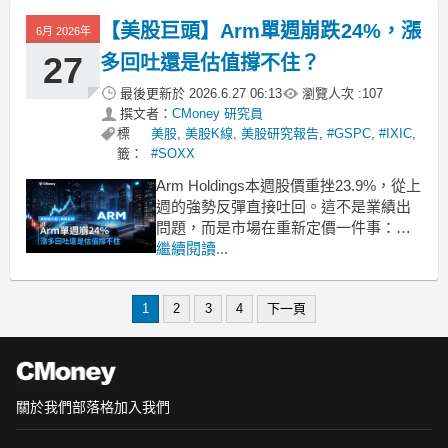
來的總報酬已經來到229.4%，儘管近一
【美股巨頭】Arm單週崩跌24%，漲
週微幅回落1.0%，但基金規模依然穩居
6月 2026年
2902.9億的龐大體
27
多回吐還是估值撐不住？
最後更新於
2026.6.27 06:13
瀏覽人次 :
107
撰文者：
CMoney 研究員
標
美股
,
美股K線
,
美股研究報告
,
#GSPC
,
#IXIC
,
籤：
#SOXX
Arm Holdings本週股價重挫23.9%，從上
週的強勢反彈直接吐回。這不是業績出
問題，而是市場在重新定價一件事：高
估值的AI概念股，還值那個價嗎？核心
繼續閱讀...
問題是：Arm的故事沒變，但股價的容
錯空間已經很薄。上週Arm股價曾一度
1
2
3
4
下一頁
走強，本週立刻補跌，兩週來回一場
空。這種走勢在2025年下半年的科技股
並
關於我們
部落格
加入我們