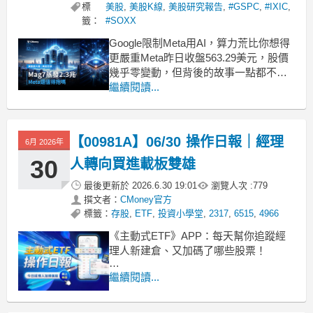
標
美股
,
美股K線
,
美股研究報告
,
#GSPC
,
#IXIC
,
籤：
#SOXX
Google限制Meta用AI，算力荒比你想得
更嚴重Meta昨日收盤563.29美元，股價
幾乎零變動，但背後的故事一點都不平
靜。Google剛對Meta的Gemini（谷歌自
繼續閱讀...
家AI模型）用量踩剎車，理由只有一
個：算力不夠用。這讓市場必須回答一
個問題：超級科技股花了這麼多錢，到
【00981A】06/30 操作日報｜經理
6月 2026年
底在買一條護城河，還是在
30
人轉向買進載板雙雄
最後更新於
2026.6.30 19:01
瀏覽人次 :
779
撰文者：
CMoney官方
標籤：
存股
,
ETF
,
投資小學堂
,
2317
,
6515
,
4966
《主動式ETF》APP：每天幫你追蹤經
理人新建倉、又加碼了哪些股票！
■ 規模逼近三千億大關
繼續閱讀...
00981A 主動統一台股增長今天上漲
4.48%，收在31.28元。這檔ETF成立以